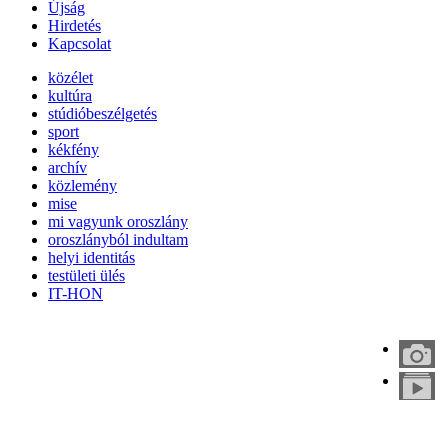
Újság
Hirdetés
Kapcsolat
közélet
kultúra
stúdióbeszélgetés
sport
kékfény
archív
közlemény
mise
mi vagyunk oroszlány
oroszlányból indultam
helyi identitás
testületi ülés
IT-HON