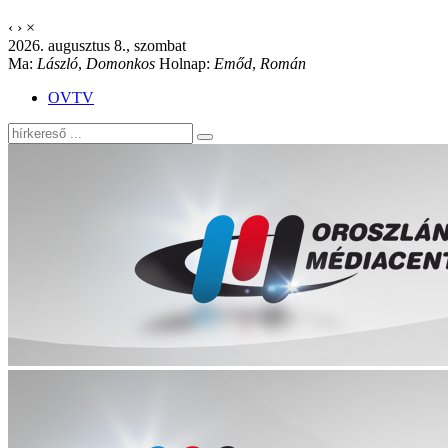
‹
›
×
2026. augusztus 8., szombat
Ma:
László
,
Domonkos
Holnap:
Emőd
,
Román
OVTV