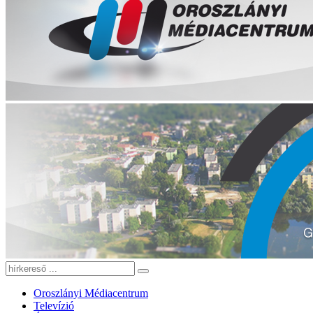
Oroszlányi Médiacentrum
Televízió