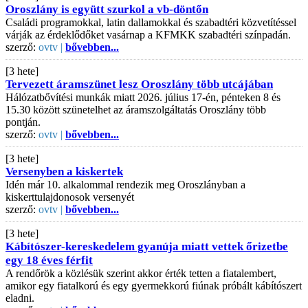
Oroszlány is együtt szurkol a vb-döntőn
Családi programokkal, latin dallamokkal és szabadtéri közvetítéssel
várják az érdeklődőket vasárnap a KFMKK szabadtéri színpadán.
szerző:
ovtv |
bővebben...
[3 hete]
Tervezett áramszünet lesz Oroszlány több utcájában
Hálózatbővítési munkák miatt 2026. július 17-én, pénteken 8 és
15.30 között szünetelhet az áramszolgáltatás Oroszlány több
pontján.
szerző:
ovtv |
bővebben...
[3 hete]
Versenyben a kiskertek
Idén már 10. alkalommal rendezik meg Oroszlányban a
kiskerttulajdonosok versenyét
szerző:
ovtv |
bővebben...
[3 hete]
Kábítószer-kereskedelem gyanúja miatt vettek őrizetbe
egy 18 éves férfit
A rendőrök a közlésük szerint akkor érték tetten a fiatalembert,
amikor egy fiatalkorú és egy gyermekkorú fiúnak próbált kábítószert
eladni.