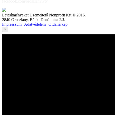
facebook.com/oroszlanyivtv
Létesítményeket Üzemeltető Nonprofit Kft © 2016.
2840 Oroszlány, Bánki Donát utca 2/J.
Impresszum
|
Adatvédelem
|
Oldaltérkép
×