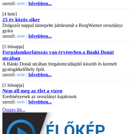
szerző:
ovtv |
bővebben...
[4 hete]
25 év közös siker
Dolgozói nappal ünnepelte jubileumát a BorgWarner oroszlányi
gyára
szerző:
ovtv |
bővebben...
[1 hónapja]
Forgalomkorlátozás van érvényben a Bánki Donát
utcában
A Bánki Donát utcában forgalomcsillapító küszöb és kiemelt
gyalogátkelőhely épül.
szerző:
ovtv |
bővebben...
[1 hónapja]
Nem áll meg az élet a vízen
Eredményesek az oroszlányi kajakosok
szerző:
ovtv |
bővebben...
Összes hír...