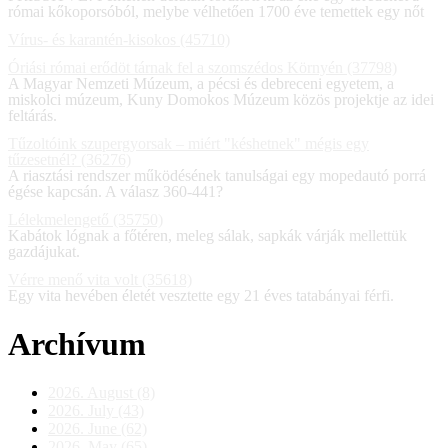
római kőkoporsóból, melybe vélhetően 1700 éve temettek egy nőt
Vírus- és karantén-kisokos (45710)
Óriási római erődöt tárnak fel a szomszédos Környén (37798)
A Magyar Nemzeti Múzeum, a pécsi és debreceni egyetem, a
miskolci múzeum, Kuny Domokos Múzeum közös projektje az idei
feltárás.
Tűzoltóink szupergyorsak – miért "késhetnek" mégis egy
tűzesetnél? (36276)
A riasztási rendszer működésének tanulságai egy mopedautó porrá
égése kapcsán. A válasz 360-441?
Lélekmelengető (35750)
Kabátok lógnak a főtéren, meleg sálak, sapkák várják mellettük
gazdájukat.
Vérre menő vita volt (35618)
Egy vita hevében életét vesztette egy 21 éves tatabányai férfi.
Archívum
2026. August (8)
2026. July (43)
2026. June (62)
2026. May (65)