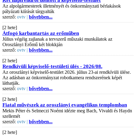
Két napirendről döntött a képviselő-testület
Az alpolgármesterek illetményét és önkormányzati bérlakások
pályázati kiírását tárgyalták
szerző:
ovtv |
bővebben...
[2 hete]
Átfogó karbantartás az erőműben
Július végéig zajlanak a tervszerű műszaki munkálatok az
Oroszlányi Erőmű két blokkján
szerző:
ovtv |
bővebben...
[2 hete]
Rendkívüli képviselő-testületi ülés - 2026/08.
Az oroszlányi képviselő-testület 2026. július 23-ai rendkívüli ülése.
Az adásban az önkormányzat robotkamera rendszerének képét
láthatják.
szerző:
ovtv |
bővebben...
[2 hete]
Fiatal művészek az oroszlányi evangélikus templomban
Mekis Péter és Selmeczi Noémi idézte meg Bach, Vivaldi és Haydn
szellemét
szerző:
ovtv |
bővebben...
[2 hete]