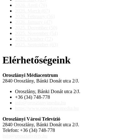
2026. April (70)
2026. March (67)
2026. February (56)
2026. January (47)
2025. December (50)
2025. November (54)
2025. October (72)
2025. September (63)
Elérhetőségeink
Oroszlányi Médiacentrum
2840 Oroszlány, Bánki Donát utca 2/J.
Oroszlány, Bánki Donát utca 2/J.
+36 (34) 748-778
info@oroszlanyimedia.hu
https://www.oroszlanyimedia.hu
Oroszlányi Városi Televízió
2840 Oroszlány, Bánki Donát utca 2/J.
Telefon: +36 (34) 748-778
info@oroszlanyivtv.hu