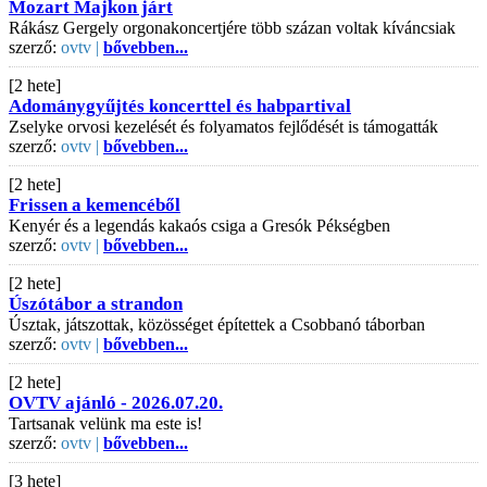
Mozart Majkon járt
Rákász Gergely orgonakoncertjére több százan voltak kíváncsiak
szerző:
ovtv |
bővebben...
[2 hete]
Adománygyűjtés koncerttel és habpartival
Zselyke orvosi kezelését és folyamatos fejlődését is támogatták
szerző:
ovtv |
bővebben...
[2 hete]
Frissen a kemencéből
Kenyér és a legendás kakaós csiga a Gresók Pékségben
szerző:
ovtv |
bővebben...
[2 hete]
Úszótábor a strandon
Úsztak, játszottak, közösséget építettek a Csobbanó táborban
szerző:
ovtv |
bővebben...
[2 hete]
OVTV ajánló - 2026.07.20.
Tartsanak velünk ma este is!
szerző:
ovtv |
bővebben...
[3 hete]