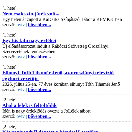
[1 hete]
Nem csak szín-játék volt...
Egy héten át zajlott a KaDarka Színjátszó Tábor a KFMKK-ban
szerző:
ovtv |
bővebben...
[1 hete]
Egy kis falu nagy értékei
Új előadássorozat indult a Rákóczi Szövetség Oroszlányi
Szervezetének rendezésében
szerző:
ovtv |
bővebben...
[1 hete]
Elhunyt Tóth Tihamér Jenő, az oroszlányi televízió
egykori vezetője
2026. július 25-én, 77 éves korában elhunyt Tóth Tihamér Jenő
szerző:
ovtv |
bővebben...
[2 hete]
Ahol a lélek is feltöltődik
Idén is nagy érdeklődés övezte a JóLélek tábort
szerző:
ovtv |
bővebben...
[2 hete]