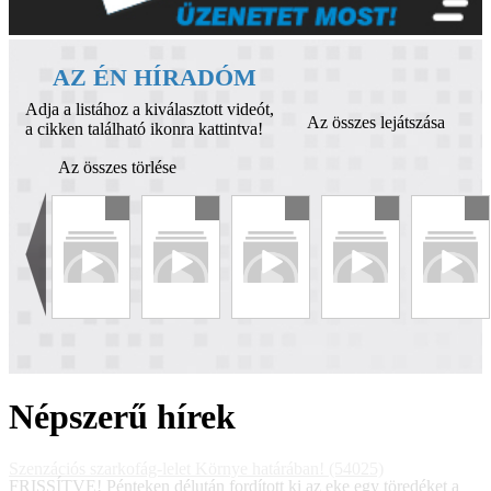
AZ ÉN HÍRADÓM
Adja a listához a kiválasztott videót,
Az összes lejátszása
a cikken található ikonra kattintva!
Az összes törlése
Népszerű hírek
Szenzációs szarkofág-lelet Környe határában! (54025)
FRISSÍTVE! Pénteken délután fordított ki az eke egy töredéket a