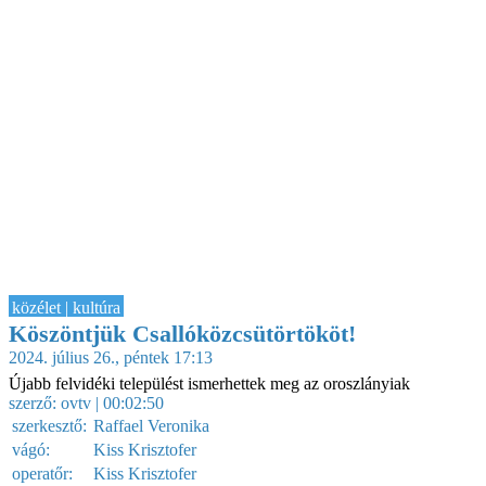
közélet | kultúra
Köszöntjük Csallóközcsütörtököt!
2024. július 26., péntek 17:13
Újabb felvidéki települést ismerhettek meg az oroszlányiak
szerző:
ovtv
| 00:02:50
szerkesztő:
Raffael Veronika
vágó:
Kiss Krisztofer
operatőr:
Kiss Krisztofer