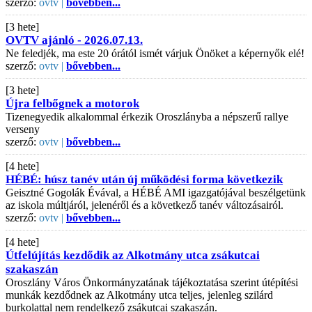
szerző:
ovtv |
bővebben...
[3 hete]
OVTV ajánló - 2026.07.13.
Ne feledjék, ma este 20 órától ismét várjuk Önöket a képernyők elé!
szerző:
ovtv |
bővebben...
[3 hete]
Újra felbőgnek a motorok
Tizenegyedik alkalommal érkezik Oroszlányba a népszerű rallye
verseny
szerző:
ovtv |
bővebben...
[4 hete]
HÉBÉ: húsz tanév után új működési forma következik
Geisztné Gogolák Évával, a HÉBÉ AMI igazgatójával beszélgetünk
az iskola múltjáról, jelenéről és a következő tanév változásairól.
szerző:
ovtv |
bővebben...
[4 hete]
Útfelújítás kezdődik az Alkotmány utca zsákutcai
szakaszán
Oroszlány Város Önkormányzatának tájékoztatása szerint útépítési
munkák kezdődnek az Alkotmány utca teljes, jelenleg szilárd
burkolattal nem rendelkező zsákutcai szakaszán.