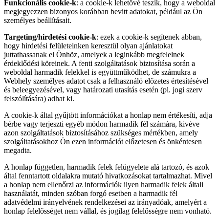
Funkcionális cookie-k
: a cookie-k lehetővé teszik, hogy a weboldal
megjegyezzen bizonyos korábban bevitt adatokat, például az Ön
személyes beállításait.
Targeting/hirdetési cookie-k
: ezek a cookie-k segítenek abban,
hogy hirdetési felületeinken keresztül olyan ajánlatokat
juttathassanak el Önhöz, amelyek a leginkább megfelelnek
érdeklődési köreinek. A fenti szolgáltatások biztosítása során a
weboldal harmadik felekkel is együttműködhet, de számukra a
Webhely személyes adatot csak a felhasználó előzetes értesítésével
és beleegyezésével, vagy határozati utasítás esetén (pl. jogi szerv
felszólítására) adhat ki.
A cookie-k által gyűjtött információkat a honlap nem értékesíti, adja
bérbe vagy terjeszti egyéb módon harmadik fél számára, kivéve
azon szolgáltatások biztosításához szükséges mértékben, amely
szolgáltatásokhoz Ön ezen információt előzetesen és önkéntesen
megadta.
A honlap független, harmadik felek felügyelete alá tartozó, és azok
által fenntartott oldalakra mutató hivatkozásokat tartalmazhat. Mivel
a honlap nem ellenőrzi az információk ilyen harmadik felek általi
használatát, minden szóban forgó esetben a harmadik fél
adatvédelmi irányelvének rendelkezései az irányadóak, amelyért a
honlap felelősséget nem vállal, és jogilag felelősségre nem vonható.