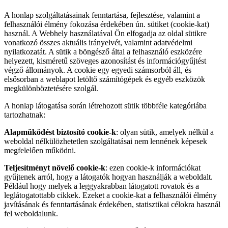
A honlap szolgáltatásainak fenntartása, fejlesztése, valamint a
felhasználói élmény fokozása érdekében ún. sütiket (cookie-kat)
használ. A Webhely használatával Ön elfogadja az oldal sütikre
vonatkozó összes aktuális irányelvét, valamint adatvédelmi
nyilatkozatát. A sütik a böngésző által a felhasználó eszközére
helyezett, kisméretű szöveges azonosítást és információgyűjtést
végző állományok. A cookie egy egyedi számsorból áll, és
elsősorban a weblapot letöltő számítógépek és egyéb eszközök
megkülönböztetésére szolgál.
A honlap látogatása során létrehozott sütik többféle kategóriába
tartozhatnak:
Alapműködést biztosító cookie-k
: olyan sütik, amelyek nélkül a
weboldal nélkülözhetetlen szolgáltatásai nem lennének képesek
megfelelően működni.
Teljesítményt növelő cookie-k
: ezen cookie-k információkat
gyűjtenek arról, hogy a látogatók hogyan használják a weboldalt.
Például hogy melyek a leggyakrabban látogatott rovatok és a
leglátogatottabb cikkek. Ezeket a cookie-kat a felhasználói élmény
javításának és fenntartásának érdekében, statisztikai célokra használ
fel weboldalunk.