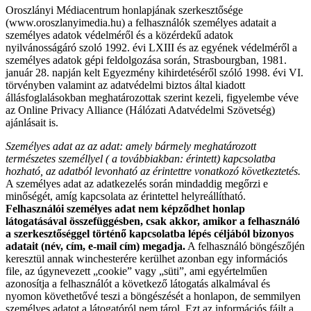
Oroszlányi Médiacentrum honlapjának szerkesztősége
(www.oroszlanyimedia.hu) a felhasználók személyes adatait a
személyes adatok védelméről és a közérdekű adatok
nyilvánosságáró szoló 1992. évi LXIII és az egyének védelméről a
személyes adatok gépi feldolgozása során, Strasbourgban, 1981.
január 28. napján kelt Egyezmény kihirdetéséről szóló 1998. évi VI.
törvényben valamint az adatvédelmi biztos által kiadott
állásfoglalásokban meghatározottak szerint kezeli, figyelembe véve
az Online Privacy Alliance (Hálózati Adatvédelmi Szövetség)
ajánlásait is.
Személyes adat az az adat: amely bármely meghatározott
természetes személlyel ( a továbbiakban: érintett) kapcsolatba
hozható, az adatból levonható az érintettre vonatkozó következtetés.
A személyes adat az adatkezelés során mindaddig megőrzi e
minőségét, amíg kapcsolata az érintettel helyreállítható.
Felhasználói személyes adat nem képződhet honlap
látogatásával összefüggésben, csak akkor, amikor a felhasználó
a szerkesztőséggel történő kapcsolatba lépés céljából bizonyos
adatait (név, cím, e-mail cím) megadja.
A felhasználó böngészőjén
keresztül annak winchesterére kerülhet azonban egy információs
file, az úgynevezett „cookie” vagy „süti”, ami egyértelműen
azonosítja a felhasználót a következő látogatás alkalmával és
nyomon követhetővé teszi a böngészését a honlapon, de semmilyen
személyes adatot a látogatóról nem tárol. Ezt az információs fájlt a