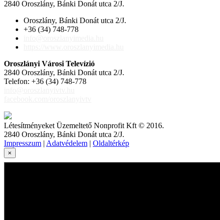
2840 Oroszlány, Bánki Donát utca 2/J.
Oroszlány, Bánki Donát utca 2/J.
+36 (34) 748-778
info@oroszlanyimedia.hu
https://www.oroszlanyimedia.hu
Oroszlányi Városi Televízió
2840 Oroszlány, Bánki Donát utca 2/J.
Telefon: +36 (34) 748-778
info@oroszlanyivtv.hu
facebook.com/oroszlanyivtv
Létesítményeket Üzemeltető Nonprofit Kft © 2016.
2840 Oroszlány, Bánki Donát utca 2/J.
Impresszum
|
Adatvédelem
|
Oldaltérkép
×