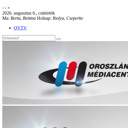
‹
›
×
2026. augusztus 6., csütörtök
Ma:
Berta
,
Bettina
Holnap:
Ibolya
,
Cseperke
OVTV