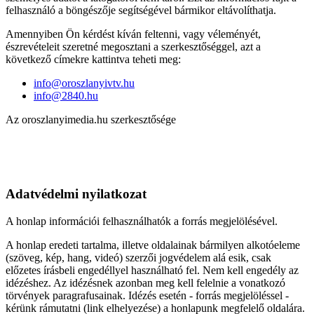
felhasználó a böngészője segítségével bármikor eltávolíthatja.
Amennyiben Ön kérdést kíván feltenni, vagy véleményét,
észrevételeit szeretné megosztani a szerkesztőséggel, azt a
következő címekre kattintva teheti meg:
info@oroszlanyivtv.hu
info@2840.hu
Az oroszlanyimedia.hu szerkesztősége
Adatvédelmi nyilatkozat
A honlap információi felhasználhatók a forrás megjelölésével.
A honlap eredeti tartalma, illetve oldalainak bármilyen alkotóeleme
(szöveg, kép, hang, videó) szerzői jogvédelem alá esik, csak
előzetes írásbeli engedéllyel használható fel. Nem kell engedély az
idézéshez. Az idézésnek azonban meg kell felelnie a vonatkozó
törvények paragrafusainak. Idézés esetén - forrás megjelöléssel -
kérünk rámutatni (link elhelyezése) a honlapunk megfelelő oldalára.