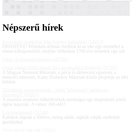
Népszerű hírek
Szenzációs szarkofág-lelet Környe határában! (54017)
FRISSÍTVE! Pénteken délután fordított ki az eke egy töredéket a
római kőkoporsóból, melybe vélhetően 1700 éve temettek egy nőt
Vírus- és karantén-kisokos (45705)
Óriási római erődöt tárnak fel a szomszédos Környén (37793)
A Magyar Nemzeti Múzeum, a pécsi és debreceni egyetem, a
miskolci múzeum, Kuny Domokos Múzeum közös projektje az idei
feltárás.
Tűzoltóink szupergyorsak – miért "késhetnek" mégis egy
tűzesetnél? (36265)
A riasztási rendszer működésének tanulságai egy mopedautó porrá
égése kapcsán. A válasz 360-441?
Lélekmelengető (35744)
Kabátok lógnak a főtéren, meleg sálak, sapkák várják mellettük
gazdájukat.
Vérre menő vita volt (35611)