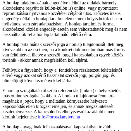
A honlap tulajdonosának engedélye nélkül az oldalak bármely
alkotóeleme (együtt és külön-külön is) online, vagy nyomtatott
reprodukálása nyilvános közzététel céljából tilos. Előzetes írásos
engedély nélkül a honlap tartalmi elemei nem helyezhetők el sem
nyilvános, sem zárt adatbázisban. A honlap tartalmi és formai
alkotórészei közlési engedély esetén sem változtathatók meg és nem
használhatók fel a honlap tartalmától eltérő célra.
A honlap tartalmának szerzői joga a honlap tulajdonosát illeti meg,
kivéve abban az esetben, ha a konkrét dokumentumban más forrás
van feltüntetve, illetve a szerzői joggal kapcsolatban egyéb közlés
történik - akkor annak megfelelően kell eljárni.
Felhívjuk a figyelmét, hogy a fentiekben részletezett feltételektől
eltérő vagy azokat sértő használat szerzői jogi, polgári jogi és
büntetőjogi következményekkel járhat.
E honlap szolgáltatásról szóló referenciák (linkek) elhelyezhetők
más online szolgáltatásokban. A honlap tulajdonosa fenntartja
magának a jogot, hogy a méltatlan környezetbe helyezett
kapcsolódás ellen kifogást emeljen, és annak megszüntetését
kezdeményezze. A kapcsolódás elhelyezésről az alábbi címen
kérünk bejelentést:
info@oroszlanyivtv.hu
A honlap anyagainak felhasználásával kapcsolatban további