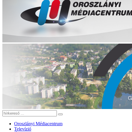
Oroszlányi Médiacentrum
Televízió