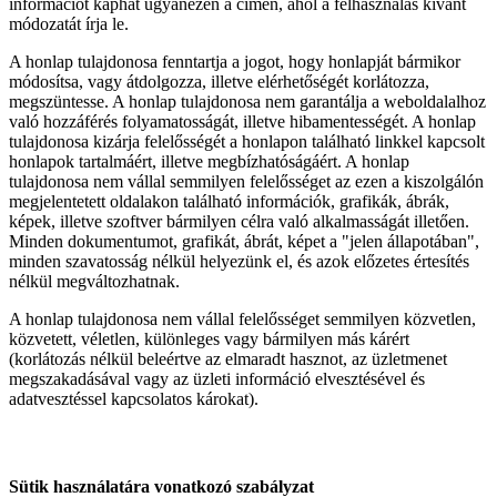
információt kaphat ugyanezen a címen, ahol a felhasználás kívánt
módozatát írja le.
A honlap tulajdonosa fenntartja a jogot, hogy honlapját bármikor
módosítsa, vagy átdolgozza, illetve elérhetőségét korlátozza,
megszüntesse. A honlap tulajdonosa nem garantálja a weboldalalhoz
való hozzáférés folyamatosságát, illetve hibamentességét. A honlap
tulajdonosa kizárja felelősségét a honlapon található linkkel kapcsolt
honlapok tartalmáért, illetve megbízhatóságáért. A honlap
tulajdonosa nem vállal semmilyen felelősséget az ezen a kiszolgálón
megjelentetett oldalakon található információk, grafikák, ábrák,
képek, illetve szoftver bármilyen célra való alkalmasságát illetően.
Minden dokumentumot, grafikát, ábrát, képet a "jelen állapotában",
minden szavatosság nélkül helyezünk el, és azok előzetes értesítés
nélkül megváltozhatnak.
A honlap tulajdonosa nem vállal felelősséget semmilyen közvetlen,
közvetett, véletlen, különleges vagy bármilyen más kárért
(korlátozás nélkül beleértve az elmaradt hasznot, az üzletmenet
megszakadásával vagy az üzleti információ elvesztésével és
adatvesztéssel kapcsolatos károkat).
Sütik használatára vonatkozó szabályzat