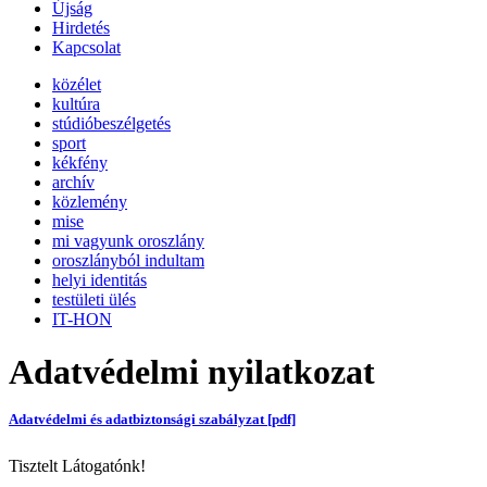
Újság
Hirdetés
Kapcsolat
közélet
kultúra
stúdióbeszélgetés
sport
kékfény
archív
közlemény
mise
mi vagyunk oroszlány
oroszlányból indultam
helyi identitás
testületi ülés
IT-HON
Adatvédelmi nyilatkozat
Adatvédelmi és adatbiztonsági szabályzat [pdf]
Tisztelt Látogatónk!