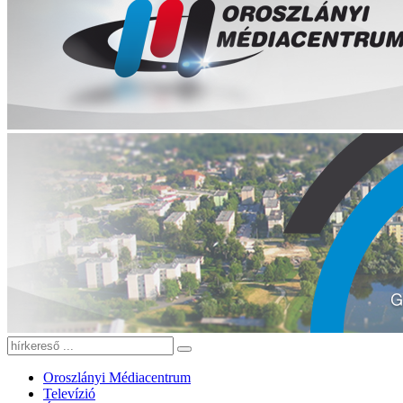
Oroszlányi Médiacentrum
Televízió