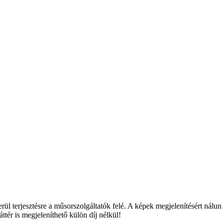
rjesztésre a műsorszolgáltatók felé. A képek megjelenítésért nálunk ne
ttér is megjeleníthető külön díj nélkül!