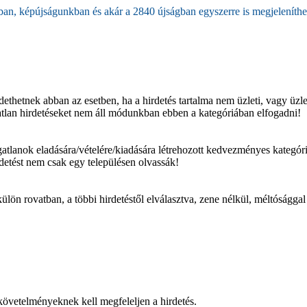
n, képújságunkban és akár a 2840 újságban egyszerre is megjelenítheti
etnek abban az esetben, ha a hirdetés tartalma nem üzleti, vagy üzletsz
ngatlan hirdetéseket nem áll módunkban ebben a kategóriában elfogadni!
gatlanok eladására/vételére/kiadására létrehozott kedvezményes kategóri
irdetést nem csak egy településen olvassák!
ülön rovatban, a többi hirdetéstől elválasztva, zene nélkül, méltóságga
követelményeknek kell megfeleljen a hirdetés.