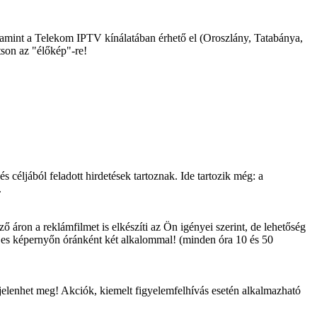
mint a Telekom IPTV kínálatában érhető el (Oroszlány, Tatabánya,
tson az "élőkép"-re!
s céljából feladott hirdetések tartoznak. Ide tartozik még: a
.
ő áron a reklámfilmet is elkészíti az Ön igényei szerint, de lehetőség
eljes képernyőn óránként két alkalommal! (minden óra 10 és 50
 jelenhet meg! Akciók, kiemelt figyelemfelhívás esetén alkalmazható