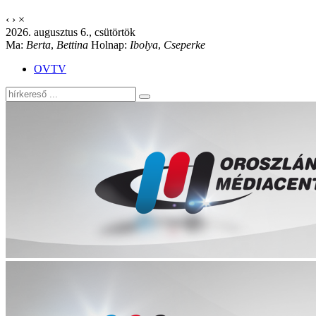
‹
›
×
2026. augusztus 6., csütörtök
Ma:
Berta
,
Bettina
Holnap:
Ibolya
,
Cseperke
OVTV