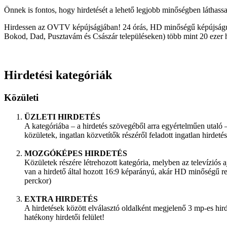
Önnek is fontos, hogy hirdetését a lehető legjobb minőségben láthass
Hirdessen az OVTV képújságjában! 24 órás, HD minőségű képújságunk
Bokod, Dad, Pusztavám és Császár településeken) több mint 20 ezer há
Hirdetési kategóriák
Közületi
ÜZLETI HIRDETÉS
A kategóriába – a hirdetés szövegéből arra egyértelműen utaló – 
közületek, ingatlan közvetítők részéről feladott ingatlan hirdetés
MOZGÓKÉPES HIRDETÉS
Közületek részére létrehozott kategória, melyben az televíziós a
van a hirdető által hozott 16:9 képarányú, akár HD minőségű re
perckor)
EXTRA HIRDETÉS
A hirdetések között elválasztó oldalként megjelenő 3 mp-es hir
hatékony hirdetői felület!