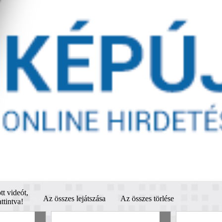
tt videót,
Az összes lejátszása
Az összes törlése
ttintva!