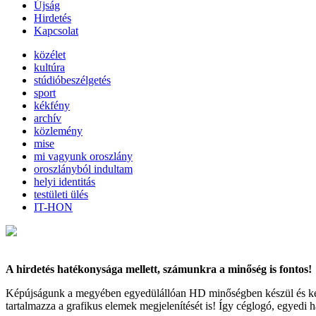
Újság
Hirdetés
Kapcsolat
közélet
kultúra
stúdióbeszélgetés
sport
kékfény
archív
közlemény
mise
mi vagyunk oroszlány
oroszlányból indultam
helyi identitás
testületi ülés
IT-HON
A hirdetés hatékonysága mellett, számunkra a minőség is fontos!
Képújságunk a megyében egyedülállóan HD minőségben készül és kerül te
tartalmazza a grafikus elemek megjelenítését is! Így céglogó, egyedi há