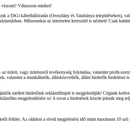
a viszont? Válasszon minket!
 a DiGi kábelhálózatán (Oroszlány és Tatabánya településeken), vala
ztartásban. Műsorunkat az interneten keresztül is nézheti! Csak kattin
az üzleti, vagy üzletszerű tevékenység folytatása, valamint profit-szerzé
ek, valamint a munkáltatók, állásközvetítők, állást hirdetők hirdetései is
jánlók mellett hirdetőink reklámfilmjeit is megjelenítjük! Cégünk kedvez
klámfilm megjelenítésére is! A rovat a hirdetések között jelenik meg t
detői felület. Az oldalon a rövid megjelenési idő miatt maximum 10 szó