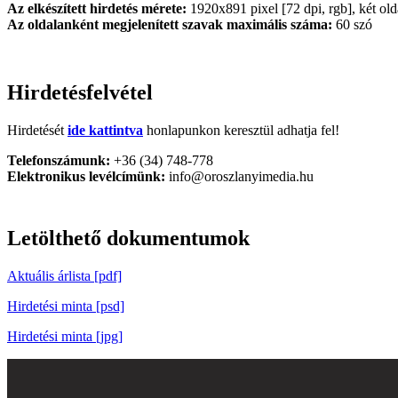
Az elkészített hirdetés mérete:
1920x891 pixel [72 dpi, rgb], két oldal
Az oldalanként megjelenített szavak maximális száma:
60 szó
Hirdetésfelvétel
Hirdetését
ide kattintva
honlapunkon keresztül adhatja fel!
Telefonszámunk:
+36 (34) 748-778
Elektronikus levélcímünk:
info@oroszlanyimedia.hu
Letölthető dokumentumok
Aktuális árlista [pdf]
Hirdetési minta [psd]
Hirdetési minta [jpg]