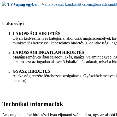
TV+újság egyben
| Vállalkozását kombinált csomagban adásainkba
Lakossági
LAKOSSÁGI HIRDETÉS
Olyan kedvezményes kategória, ahol csak magánszemélyek hirdeth
munka/állás kereséssel kapcsolatos hirdetés is, de lakossági i
LAKOSSÁGI INGATLAN HIRDETÉS
Magánszemélyek által feladott lakás, garázs, valamint egyéb in
tartalmazza az ingatlan alapvető lokalizációs adatait, mivel a h
GYÁSZ HIRDETÉS
A lakosság részére létrehozott szolgáltatás. Gyászközleményét k
perckor)
Technikai információk
Amennyiben kész hirdetést kíván eljuttatni számunkra, úgy az alábbi 