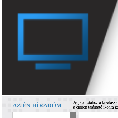
Adja a listához a kiválaszto
AZ ÉN HÍRADÓM
a cikken található ikonra ka