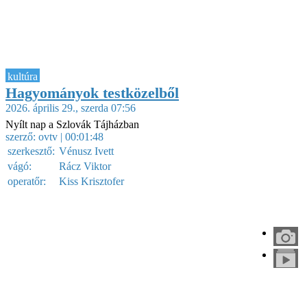
kultúra
Hagyományok testközelből
2026. április 29., szerda 07:56
Nyílt nap a Szlovák Tájházban
szerző:
ovtv
| 00:01:48
szerkesztő:
Vénusz Ivett
vágó:
Rácz Viktor
operatőr:
Kiss Krisztofer