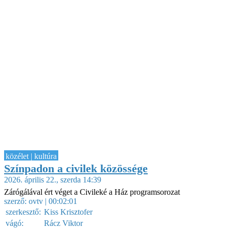
közélet | kultúra
Színpadon a civilek közössége
2026. április 22., szerda 14:39
Zárógálával ért véget a Civileké a Ház programsorozat
szerző:
ovtv
| 00:02:01
szerkesztő:
Kiss Krisztofer
vágó:
Rácz Viktor