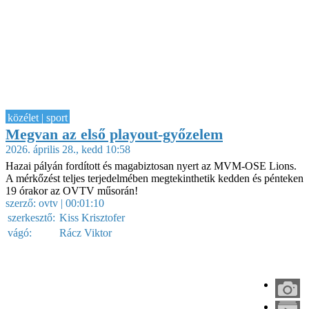
közélet | sport
Megvan az első playout-győzelem
2026. április 28., kedd 10:58
Hazai pályán fordított és magabiztosan nyert az MVM-OSE Lions.
A mérkőzést teljes terjedelmében megtekinthetik kedden és pénteken
19 órakor az OVTV műsorán!
szerző:
ovtv
| 00:01:10
szerkesztő:
Kiss Krisztofer
vágó:
Rácz Viktor