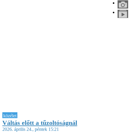
közélet
Váltás előtt a tűzoltóságnál
2026. április 24., péntek 15:21