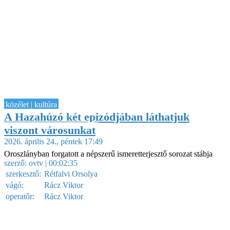
közélet | kultúra
A Hazahúzó két epizódjában láthatjuk
viszont városunkat
2026. április 24., péntek 17:49
Oroszlányban forgatott a népszerű ismeretterjesztő sorozat stábja
szerző:
ovtv
| 00:02:35
szerkesztő:
Rétfalvi Orsolya
vágó:
Rácz Viktor
operatőr:
Rácz Viktor