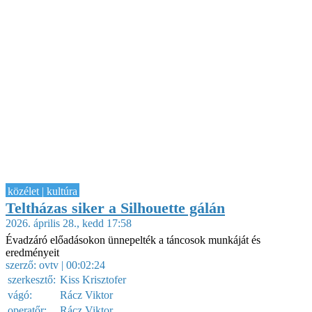
közélet | kultúra
Teltházas siker a Silhouette gálán
2026. április 28., kedd 17:58
Évadzáró előadásokon ünnepelték a táncosok munkáját és
eredményeit
szerző:
ovtv
| 00:02:24
szerkesztő:
Kiss Krisztofer
vágó:
Rácz Viktor
operatőr:
Rácz Viktor