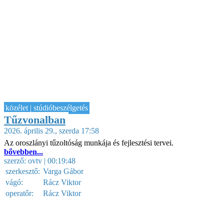
közélet | stúdióbeszélgetés
Tűzvonalban
2026. április 29., szerda 17:58
Az oroszlányi tűzoltóság munkája és fejlesztési tervei.
bővebben...
szerző:
ovtv
| 00:19:48
szerkesztő:
Varga Gábor
vágó:
Rácz Viktor
operatőr:
Rácz Viktor