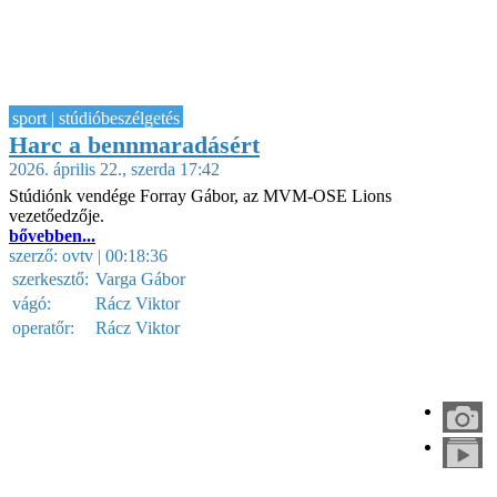
sport | stúdióbeszélgetés
Harc a bennmaradásért
2026. április 22., szerda 17:42
Stúdiónk vendége Forray Gábor, az MVM-OSE Lions
vezetőedzője.
bővebben...
szerző:
ovtv
| 00:18:36
szerkesztő:
Varga Gábor
vágó:
Rácz Viktor
operatőr:
Rácz Viktor