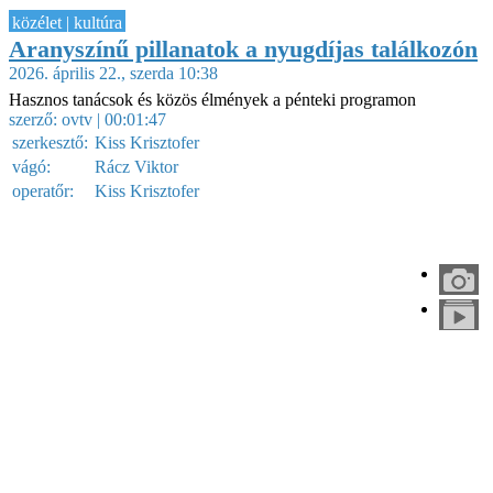
közélet | kultúra
Aranyszínű pillanatok a nyugdíjas találkozón
2026. április 22., szerda 10:38
Hasznos tanácsok és közös élmények a pénteki programon
szerző:
ovtv
| 00:01:47
szerkesztő:
Kiss Krisztofer
vágó:
Rácz Viktor
operatőr:
Kiss Krisztofer