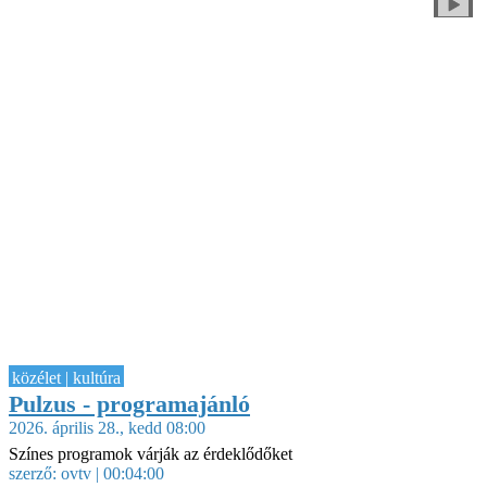
közélet | kultúra
Pulzus - programajánló
2026. április 28., kedd 08:00
Színes programok várják az érdeklődőket
szerző:
ovtv
| 00:04:00