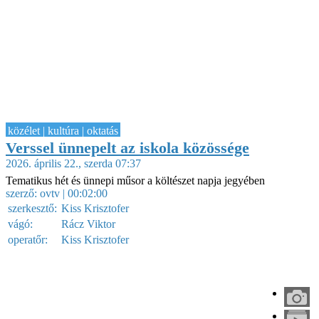
közélet | kultúra | oktatás
Verssel ünnepelt az iskola közössége
2026. április 22., szerda 07:37
Tematikus hét és ünnepi műsor a költészet napja jegyében
szerző:
ovtv
| 00:02:00
szerkesztő:
Kiss Krisztofer
vágó:
Rácz Viktor
operatőr:
Kiss Krisztofer