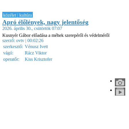
közélet | kultúra
Apró élőlények, nagy jelentőség
2026. április 30., csütörtök 07:07
Kusnyér Gábor előadása a méhek szerepéről és védelméről
szerző:
ovtv
| 00:02:26
szerkesztő:
Vénusz Ivett
vágó:
Rácz Viktor
operatőr:
Kiss Krisztofer