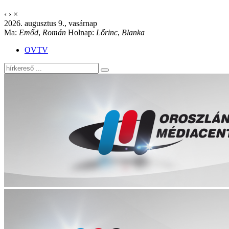
‹
›
×
2026. augusztus 9., vasárnap
Ma:
Emőd
,
Román
Holnap:
Lőrinc
,
Blanka
OVTV