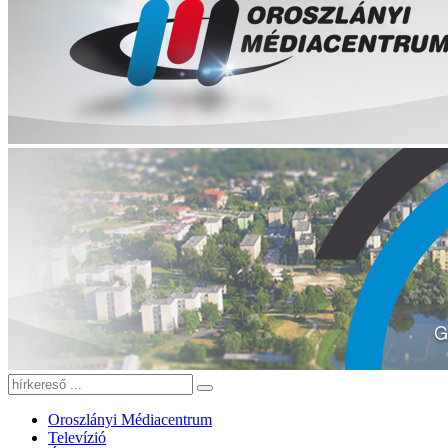
Oroszlányi Médiacentrum
Televízió