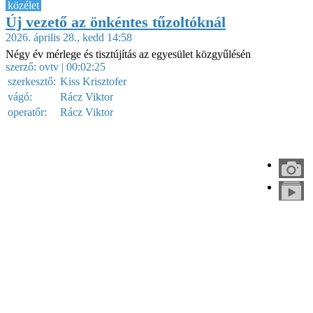
közélet
Új vezető az önkéntes tűzoltóknál
2026. április 28., kedd 14:58
Négy év mérlege és tisztújítás az egyesület közgyűlésén
szerző:
ovtv
| 00:02:25
szerkesztő:
Kiss Krisztofer
vágó:
Rácz Viktor
operatőr:
Rácz Viktor