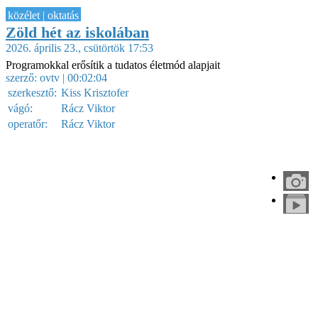
közélet | oktatás
Zöld hét az iskolában
2026. április 23., csütörtök 17:53
Programokkal erősítik a tudatos életmód alapjait
szerző:
ovtv
| 00:02:04
szerkesztő:
Kiss Krisztofer
vágó:
Rácz Viktor
operatőr:
Rácz Viktor