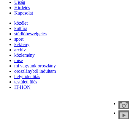
Újság
Hirdetés
Kapcsolat
közélet
kultúra
stúdióbeszélgetés
sport
kékfény
archív
közlemény
mise
mi vagyunk oroszlány
oroszlányból indultam
helyi identitás
testületi ülés
IT-HON