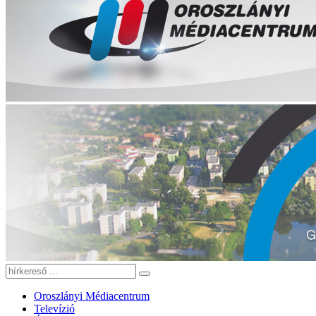
Oroszlányi Médiacentrum
Televízió