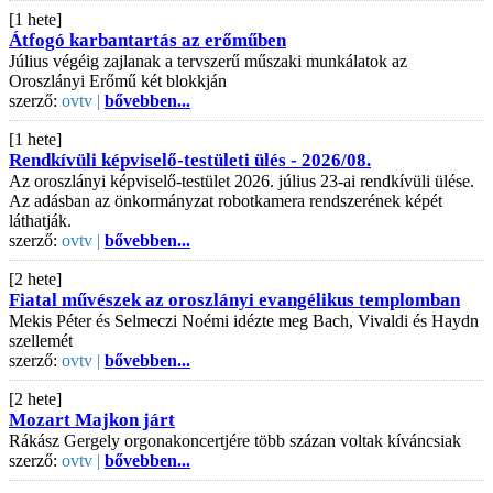
[1 hete]
Átfogó karbantartás az erőműben
Július végéig zajlanak a tervszerű műszaki munkálatok az
Oroszlányi Erőmű két blokkján
szerző:
ovtv |
bővebben...
[1 hete]
Rendkívüli képviselő-testületi ülés - 2026/08.
Az oroszlányi képviselő-testület 2026. július 23-ai rendkívüli ülése.
Az adásban az önkormányzat robotkamera rendszerének képét
láthatják.
szerző:
ovtv |
bővebben...
[2 hete]
Fiatal művészek az oroszlányi evangélikus templomban
Mekis Péter és Selmeczi Noémi idézte meg Bach, Vivaldi és Haydn
szellemét
szerző:
ovtv |
bővebben...
[2 hete]
Mozart Majkon járt
Rákász Gergely orgonakoncertjére több százan voltak kíváncsiak
szerző:
ovtv |
bővebben...