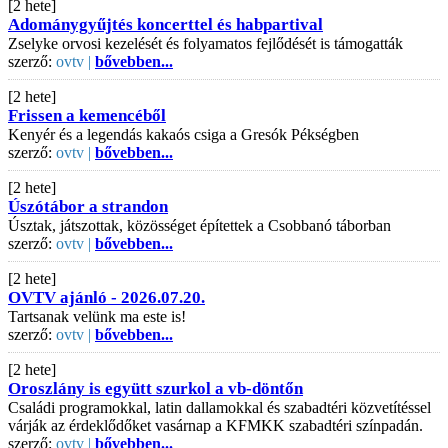
[2 hete]
Adománygyűjtés koncerttel és habpartival
Zselyke orvosi kezelését és folyamatos fejlődését is támogatták
szerző:
ovtv |
bővebben...
[2 hete]
Frissen a kemencéből
Kenyér és a legendás kakaós csiga a Gresók Pékségben
szerző:
ovtv |
bővebben...
[2 hete]
Úszótábor a strandon
Úsztak, játszottak, közösséget építettek a Csobbanó táborban
szerző:
ovtv |
bővebben...
[2 hete]
OVTV ajánló - 2026.07.20.
Tartsanak velünk ma este is!
szerző:
ovtv |
bővebben...
[2 hete]
Oroszlány is együtt szurkol a vb-döntőn
Családi programokkal, latin dallamokkal és szabadtéri közvetítéssel
várják az érdeklődőket vasárnap a KFMKK szabadtéri színpadán.
szerző:
ovtv |
bővebben...