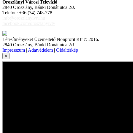
Oroszlányi Városi Televízió
2840 Oroszlány, Bánki Donát utca 2/J.
Telefon: +36 (34) 748-778
info@oroszlanyivtv.hu
facebook.com/oroszlanyivtv
Létesítményeket Üzemeltető Nonprofit Kft © 2016.
2840 Oroszlány, Bánki Donát utca 2/J.
Impresszum
|
Adatvédelem
|
Oldaltérkép
×