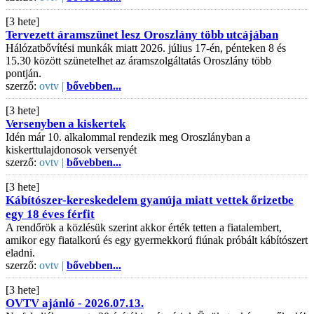
[3 hete]
Tervezett áramszünet lesz Oroszlány több utcájában
Hálózatbővítési munkák miatt 2026. július 17-én, pénteken 8 és
15.30 között szünetelhet az áramszolgáltatás Oroszlány több
pontján.
szerző:
ovtv |
bővebben...
[3 hete]
Versenyben a kiskertek
Idén már 10. alkalommal rendezik meg Oroszlányban a
kiskerttulajdonosok versenyét
szerző:
ovtv |
bővebben...
[3 hete]
Kábítószer-kereskedelem gyanúja miatt vettek őrizetbe
egy 18 éves férfit
A rendőrök a közlésük szerint akkor érték tetten a fiatalembert,
amikor egy fiatalkorú és egy gyermekkorú fiúnak próbált kábítószert
eladni.
szerző:
ovtv |
bővebben...
[3 hete]
OVTV ajánló - 2026.07.13.