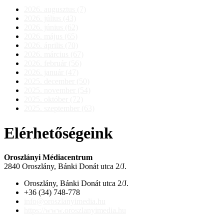
2026. augusztus (7)
2026. július (43)
2026. június (62)
2026. május (65)
2026. április (70)
2026. március (67)
2026. február (56)
2026. január (47)
2025. december (50)
2025. november (54)
2025. október (72)
2025. szeptember (63)
Elérhetőségeink
Oroszlányi Médiacentrum
2840 Oroszlány, Bánki Donát utca 2/J.
Oroszlány, Bánki Donát utca 2/J.
+36 (34) 748-778
info@oroszlanyimedia.hu
https://www.oroszlanyimedia.hu