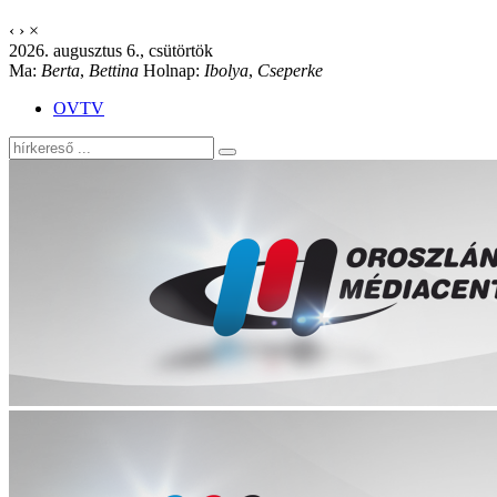
‹
›
×
2026. augusztus 6., csütörtök
Ma:
Berta
,
Bettina
Holnap:
Ibolya
,
Cseperke
OVTV