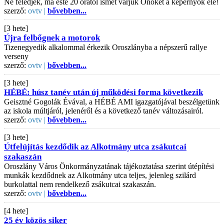
Ne feledjék, ma este 20 órától ismét várjuk Önöket a képernyők elé!
szerző:
ovtv |
bővebben...
[3 hete]
Újra felbőgnek a motorok
Tizenegyedik alkalommal érkezik Oroszlányba a népszerű rallye
verseny
szerző:
ovtv |
bővebben...
[3 hete]
HÉBÉ: húsz tanév után új működési forma következik
Geisztné Gogolák Évával, a HÉBÉ AMI igazgatójával beszélgetünk
az iskola múltjáról, jelenéről és a következő tanév változásairól.
szerző:
ovtv |
bővebben...
[3 hete]
Útfelújítás kezdődik az Alkotmány utca zsákutcai
szakaszán
Oroszlány Város Önkormányzatának tájékoztatása szerint útépítési
munkák kezdődnek az Alkotmány utca teljes, jelenleg szilárd
burkolattal nem rendelkező zsákutcai szakaszán.
szerző:
ovtv |
bővebben...
[4 hete]
25 év közös siker