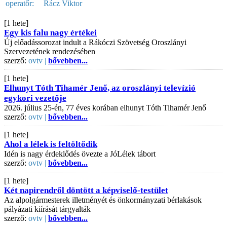
operatőr:
Rácz Viktor
[1 hete]
Egy kis falu nagy értékei
Új előadássorozat indult a Rákóczi Szövetség Oroszlányi
Szervezetének rendezésében
szerző:
ovtv |
bővebben...
[1 hete]
Elhunyt Tóth Tihamér Jenő, az oroszlányi televízió
egykori vezetője
2026. július 25-én, 77 éves korában elhunyt Tóth Tihamér Jenő
szerző:
ovtv |
bővebben...
[1 hete]
Ahol a lélek is feltöltődik
Idén is nagy érdeklődés övezte a JóLélek tábort
szerző:
ovtv |
bővebben...
[1 hete]
Két napirendről döntött a képviselő-testület
Az alpolgármesterek illetményét és önkormányzati bérlakások
pályázati kiírását tárgyalták
szerző:
ovtv |
bővebben...