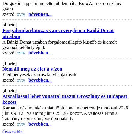
Dolgozói nappal ünnepelte jubileumát a BorgWarner oroszlányi
gyára
szerző:
ovtv |
bővebben...
[4 hete]
Forgalomkorlátozás van érvényben a Bánki Donát
utcában
A Bánki Donát utcában forgalomcsillapító küszöb és kiemelt
gyalogátkelőhely épül.
szerző:
ovtv |
bővebben...
[4 hete]
Nem áll meg az élet a vízen
Eredményesek az oroszlányi kajakosok
szerző:
ovtv |
bővebben...
[4 hete]
Átszállással lehet vonattal utazni Oroszlány és Budapest
között
Karbantartási munkák miatt több vonat menetrendje módosul 2026.
július 9–12., valamint július 25–26. között. A változás érinti a
Tatabánya–Oroszlány vasútvonalat is.
szerző:
ovtv |
bővebben...
Összes hír...