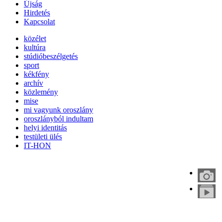
Újság
Hirdetés
Kapcsolat
közélet
kultúra
stúdióbeszélgetés
sport
kékfény
archív
közlemény
mise
mi vagyunk oroszlány
oroszlányból indultam
helyi identitás
testületi ülés
IT-HON