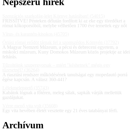
Népszerű hírek
Szenzációs szarkofág-lelet Környe határában! (54015)
FRISSÍTVE! Pénteken délután fordított ki az eke egy töredéket a
római kőkoporsóból, melybe vélhetően 1700 éve temettek egy nőt
Vírus- és karantén-kisokos (45705)
Óriási római erődöt tárnak fel a szomszédos Környén (37792)
A Magyar Nemzeti Múzeum, a pécsi és debreceni egyetem, a
miskolci múzeum, Kuny Domokos Múzeum közös projektje az idei
feltárás.
Tűzoltóink szupergyorsak – miért "késhetnek" mégis egy
tűzesetnél? (36264)
A riasztási rendszer működésének tanulságai egy mopedautó porrá
égése kapcsán. A válasz 360-441?
Lélekmelengető (35743)
Kabátok lógnak a főtéren, meleg sálak, sapkák várják mellettük
gazdájukat.
Vérre menő vita volt (35608)
Egy vita hevében életét vesztette egy 21 éves tatabányai férfi.
Archívum