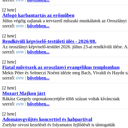
[2 hete]
Átfogó karbantartás az erőműben
Július végéig zajlanak a tervszerű műszaki munkálatok az Oroszlányi
szerző:
ovtv |
bővebben...
[2 hete]
Rendkívüli képviselő-testületi ülés - 2026/08.
Az oroszlányi képviselő-testület 2026. július 23-ai rendkívüli ülése
szerző:
ovtv |
bővebben...
[2 hete]
Fiatal művészek az oroszlányi evangélikus templomban
Mekis Péter és Selmeczi Noémi idézte meg Bach, Vivaldi és Haydn s
szerző:
ovtv |
bővebben...
[2 hete]
Mozart Majkon járt
Rákász Gergely orgonakoncertjére több százan voltak kíváncsiak
szerző:
ovtv |
bővebben...
[2 hete]
Adománygyűjtés koncerttel és habpartival
Zselyke orvosi kezelését és folyamatos fejlődését is támogatták