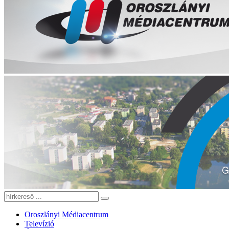
Oroszlányi Médiacentrum
Televízió