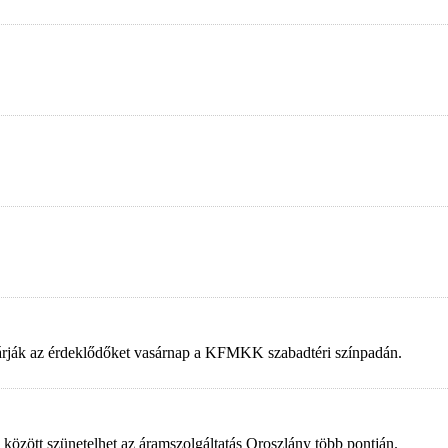
 várják az érdeklődőket vasárnap a KFMKK szabadtéri színpadán.
 között szünetelhet az áramszolgáltatás Oroszlány több pontján.