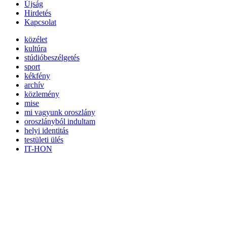
Újság
Hirdetés
Kapcsolat
közélet
kultúra
stúdióbeszélgetés
sport
kékfény
archív
közlemény
mise
mi vagyunk oroszlány
oroszlányból indultam
helyi identitás
testületi ülés
IT-HON