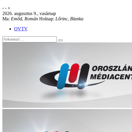
‹
›
×
2026. augusztus 9., vasárnap
Ma:
Emőd
,
Román
Holnap:
Lőrinc
,
Blanka
OVTV