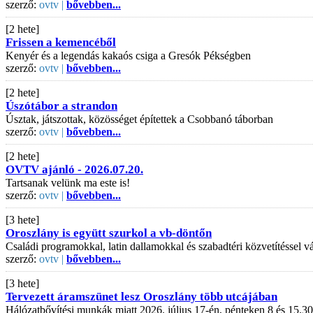
szerző:
ovtv |
bővebben...
[2 hete]
Frissen a kemencéből
Kenyér és a legendás kakaós csiga a Gresók Pékségben
szerző:
ovtv |
bővebben...
[2 hete]
Úszótábor a strandon
Úsztak, játszottak, közösséget építettek a Csobbanó táborban
szerző:
ovtv |
bővebben...
[2 hete]
OVTV ajánló - 2026.07.20.
Tartsanak velünk ma este is!
szerző:
ovtv |
bővebben...
[3 hete]
Oroszlány is együtt szurkol a vb-döntőn
Családi programokkal, latin dallamokkal és szabadtéri közvetítéssel
szerző:
ovtv |
bővebben...
[3 hete]
Tervezett áramszünet lesz Oroszlány több utcájában
Hálózatbővítési munkák miatt 2026. július 17-én, pénteken 8 és 15.30