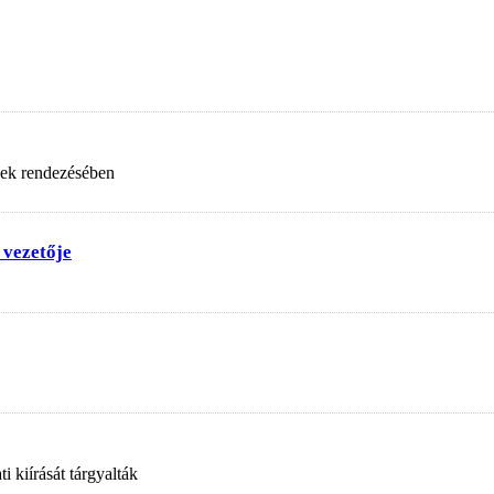
nek rendezésében
 vezetője
 kiírását tárgyalták