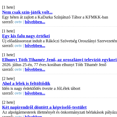
[1 hete]
Nem csak szín-játék volt...
Egy héten át zajlott a KaDarka Színjátszó Tábor a KFMKK-ban
szerző:
ovtv |
bővebben...
[1 hete]
Egy kis falu nagy értékei
Új előadássorozat indult a Rákóczi Szövetség Oroszlányi Szervezeté
szerző:
ovtv |
bővebben...
[1 hete]
Elhunyt Tóth Tihamér Jenő, az oroszlányi televízió egykori
2026. július 25-én, 77 éves korában elhunyt Tóth Tihamér Jenő
szerző:
ovtv |
bővebben...
[2 hete]
Ahol a lélek is feltöltődik
Idén is nagy érdeklődés övezte a JóLélek tábort
szerző:
ovtv |
bővebben...
[2 hete]
Két napirendről döntött a képviselő-testület
Az alpolgármesterek illetményét és önkormányzati bérlakások pályázati
szerző:
ovtv |
bővebben...