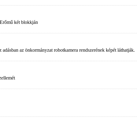
 Erőmű két blokkján
. Az adásban az önkormányzat robotkamera rendszerének képét láthatják.
zellemét