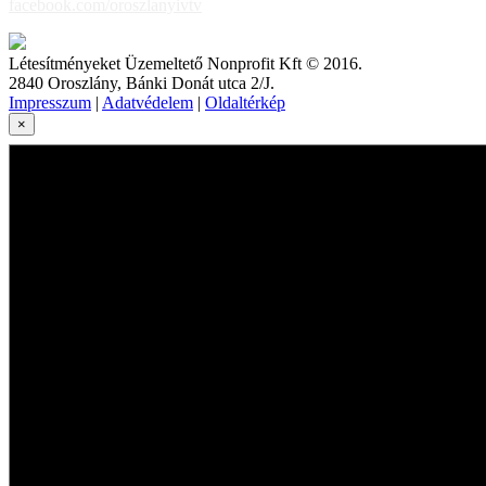
facebook.com/oroszlanyivtv
Létesítményeket Üzemeltető Nonprofit Kft © 2016.
2840 Oroszlány, Bánki Donát utca 2/J.
Impresszum
|
Adatvédelem
|
Oldaltérkép
×