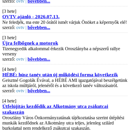
szerző:
ovtv |
bővebben...
[3 hete]
OVTV ajánló - 2026.07.13.
Ne feledjék, ma este 20 órától ismét várjuk Önöket a képernyők elé!
szerző:
ovtv |
bővebben...
[3 hete]
Újra felbőgnek a motorok
Tizenegyedik alkalommal érkezik Oroszlányba a népszerű rallye
verseny
szerző:
ovtv |
bővebben...
[4 hete]
HÉBÉ: húsz tanév után új működési forma következik
Geisztné Gogolák Évával, a HÉBÉ AMI igazgatójával beszélgetünk
az iskola múltjáról, jelenéről és a következő tanév változásairól.
szerző:
ovtv |
bővebben...
[4 hete]
Útfelújítás kezdődik az Alkotmány utca zsákutcai
szakaszán
Oroszlány Város Önkormányzatának tájékoztatása szerint útépítési
munkák kezdődnek az Alkotmány utca teljes, jelenleg szilárd
burkolattal nem rendelkező zsákutcai szakaszán.