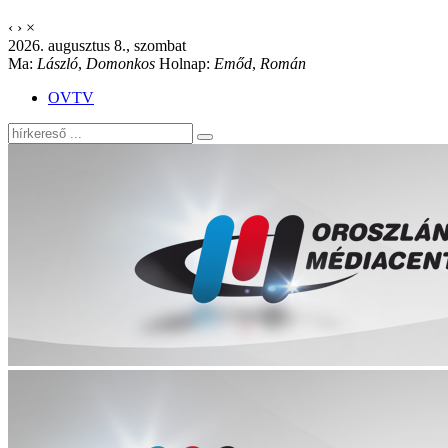
‹
›
×
2026. augusztus 8., szombat
Ma:
László
,
Domonkos
Holnap:
Emőd
,
Román
OVTV