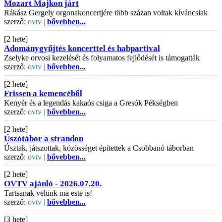
Mozart Majkon járt
Rákász Gergely orgonakoncertjére több százan voltak kíváncsiak
szerző:
ovtv |
bővebben...
[2 hete]
Adománygyűjtés koncerttel és habpartival
Zselyke orvosi kezelését és folyamatos fejlődését is támogatták
szerző:
ovtv |
bővebben...
[2 hete]
Frissen a kemencéből
Kenyér és a legendás kakaós csiga a Gresók Pékségben
szerző:
ovtv |
bővebben...
[2 hete]
Úszótábor a strandon
Úsztak, játszottak, közösséget építettek a Csobbanó táborban
szerző:
ovtv |
bővebben...
[2 hete]
OVTV ajánló - 2026.07.20.
Tartsanak velünk ma este is!
szerző:
ovtv |
bővebben...
[3 hete]