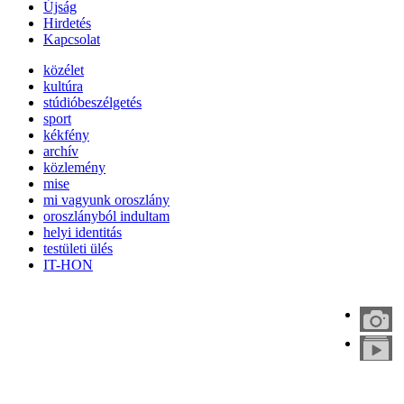
Újság
Hirdetés
Kapcsolat
közélet
kultúra
stúdióbeszélgetés
sport
kékfény
archív
közlemény
mise
mi vagyunk oroszlány
oroszlányból indultam
helyi identitás
testületi ülés
IT-HON