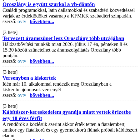
Oroszlány is együtt szurkol a vb-döntőn
Családi programokkal, latin dallamokkal és szabadtéri közvetítéssel
várják az érdeklődőket vasárnap a KFMKK szabadtéri színpadán.
szerző:
ovtv |
bővebben...
[3 hete]
Tervezett áramszünet lesz Oroszlány több utcájában
Hálózatbővítési munkák miatt 2026. július 17-én, pénteken 8 és
15.30 között szünetelhet az áramszolgáltatás Oroszlány több
pontján.
szerző:
ovtv |
bővebben...
[3 hete]
Versenyben a kiskertek
Idén már 10. alkalommal rendezik meg Oroszlányban a
kiskerttulajdonosok versenyét
szerző:
ovtv |
bővebben...
[3 hete]
Kábítószer-kereskedelem gyanúja miatt vettek őrizetbe
egy 18 éves férfit
A rendőrök a közlésük szerint akkor érték tetten a fiatalembert,
amikor egy fiatalkorú és egy gyermekkorú fiúnak próbált kábítószert
eladni.