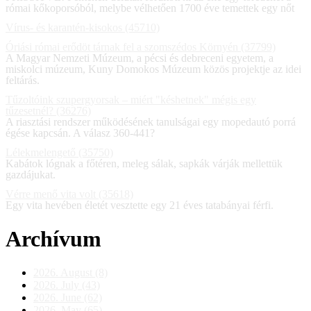
római kőkoporsóból, melybe vélhetően 1700 éve temettek egy nőt
Vírus- és karantén-kisokos (45710)
Óriási római erődöt tárnak fel a szomszédos Környén (37799)
A Magyar Nemzeti Múzeum, a pécsi és debreceni egyetem, a
miskolci múzeum, Kuny Domokos Múzeum közös projektje az idei
feltárás.
Tűzoltóink szupergyorsak – miért "késhetnek" mégis egy
tűzesetnél? (36276)
A riasztási rendszer működésének tanulságai egy mopedautó porrá
égése kapcsán. A válasz 360-441?
Lélekmelengető (35750)
Kabátok lógnak a főtéren, meleg sálak, sapkák várják mellettük
gazdájukat.
Vérre menő vita volt (35618)
Egy vita hevében életét vesztette egy 21 éves tatabányai férfi.
Archívum
2026. August (8)
2026. July (43)
2026. June (62)
2026. May (65)