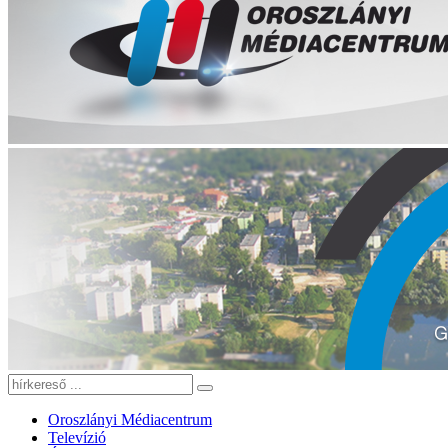
Oroszlányi Médiacentrum
Televízió