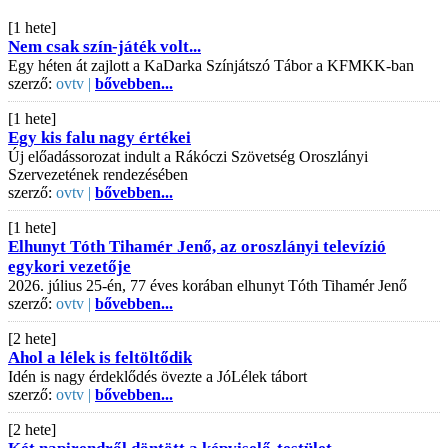
[1 hete]
Nem csak szín-játék volt...
Egy héten át zajlott a KaDarka Színjátszó Tábor a KFMKK-ban
szerző:
ovtv |
bővebben...
[1 hete]
Egy kis falu nagy értékei
Új előadássorozat indult a Rákóczi Szövetség Oroszlányi
Szervezetének rendezésében
szerző:
ovtv |
bővebben...
[1 hete]
Elhunyt Tóth Tihamér Jenő, az oroszlányi televízió
egykori vezetője
2026. július 25-én, 77 éves korában elhunyt Tóth Tihamér Jenő
szerző:
ovtv |
bővebben...
[2 hete]
Ahol a lélek is feltöltődik
Idén is nagy érdeklődés övezte a JóLélek tábort
szerző:
ovtv |
bővebben...
[2 hete]