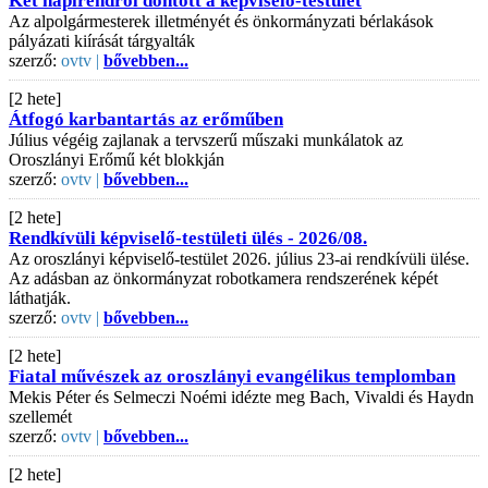
Két napirendről döntött a képviselő-testület
Az alpolgármesterek illetményét és önkormányzati bérlakások
pályázati kiírását tárgyalták
szerző:
ovtv |
bővebben...
[2 hete]
Átfogó karbantartás az erőműben
Július végéig zajlanak a tervszerű műszaki munkálatok az
Oroszlányi Erőmű két blokkján
szerző:
ovtv |
bővebben...
[2 hete]
Rendkívüli képviselő-testületi ülés - 2026/08.
Az oroszlányi képviselő-testület 2026. július 23-ai rendkívüli ülése.
Az adásban az önkormányzat robotkamera rendszerének képét
láthatják.
szerző:
ovtv |
bővebben...
[2 hete]
Fiatal művészek az oroszlányi evangélikus templomban
Mekis Péter és Selmeczi Noémi idézte meg Bach, Vivaldi és Haydn
szellemét
szerző:
ovtv |
bővebben...
[2 hete]