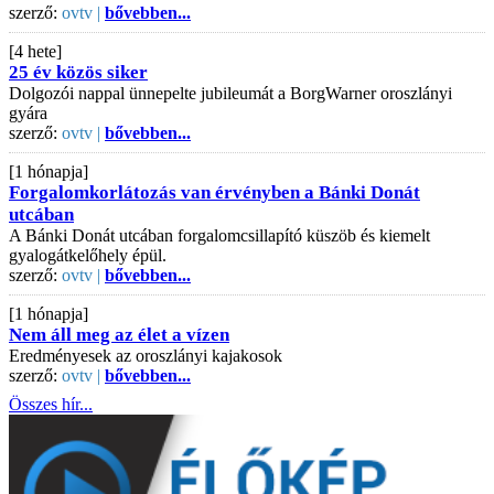
szerző:
ovtv |
bővebben...
[4 hete]
25 év közös siker
Dolgozói nappal ünnepelte jubileumát a BorgWarner oroszlányi
gyára
szerző:
ovtv |
bővebben...
[1 hónapja]
Forgalomkorlátozás van érvényben a Bánki Donát
utcában
A Bánki Donát utcában forgalomcsillapító küszöb és kiemelt
gyalogátkelőhely épül.
szerző:
ovtv |
bővebben...
[1 hónapja]
Nem áll meg az élet a vízen
Eredményesek az oroszlányi kajakosok
szerző:
ovtv |
bővebben...
Összes hír...