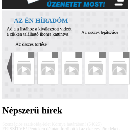
AZ ÉN HÍRADÓM
Adja a listához a kiválasztott videót,
Az összes lejátszása
a cikken található ikonra kattintva!
Az összes törlése
Népszerű hírek
Szenzációs szarkofág-lelet Környe határában! (54025)
FRISSÍTVE! Pénteken délután fordított ki az eke egy töredéket a