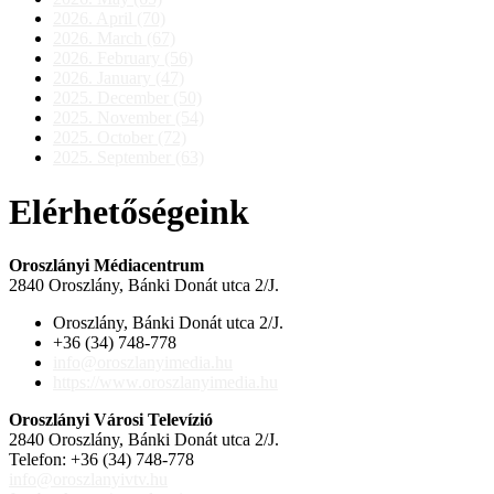
2026. April (70)
2026. March (67)
2026. February (56)
2026. January (47)
2025. December (50)
2025. November (54)
2025. October (72)
2025. September (63)
Elérhetőségeink
Oroszlányi Médiacentrum
2840 Oroszlány, Bánki Donát utca 2/J.
Oroszlány, Bánki Donát utca 2/J.
+36 (34) 748-778
info@oroszlanyimedia.hu
https://www.oroszlanyimedia.hu
Oroszlányi Városi Televízió
2840 Oroszlány, Bánki Donát utca 2/J.
Telefon: +36 (34) 748-778
info@oroszlanyivtv.hu