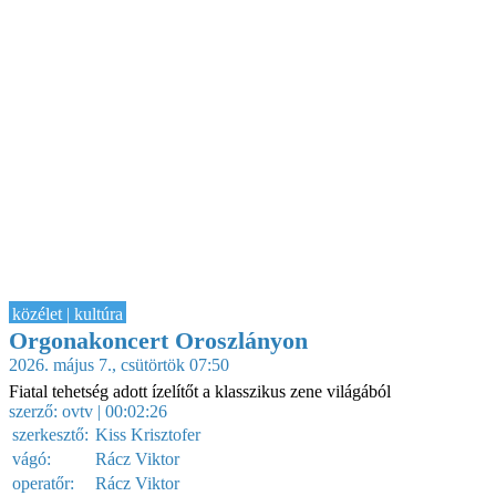
közélet | kultúra
Orgonakoncert Oroszlányon
2026. május 7., csütörtök 07:50
Fiatal tehetség adott ízelítőt a klasszikus zene világából
szerző:
ovtv
| 00:02:26
szerkesztő:
Kiss Krisztofer
vágó:
Rácz Viktor
operatőr:
Rácz Viktor