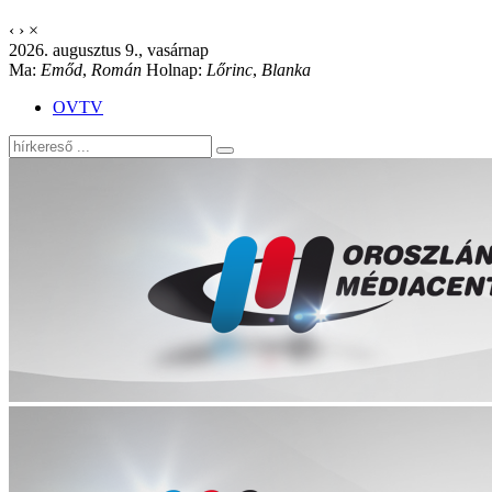
‹
›
×
2026. augusztus 9., vasárnap
Ma:
Emőd
,
Román
Holnap:
Lőrinc
,
Blanka
OVTV