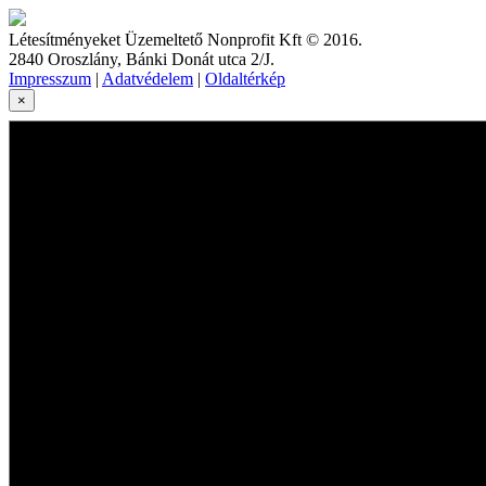
Létesítményeket Üzemeltető Nonprofit Kft © 2016.
2840 Oroszlány, Bánki Donát utca 2/J.
Impresszum
|
Adatvédelem
|
Oldaltérkép
×