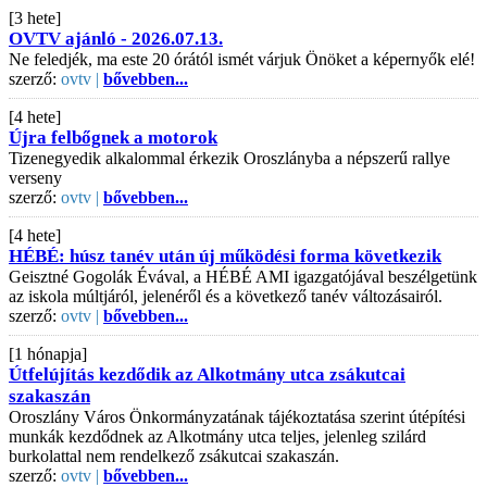
[3 hete]
OVTV ajánló - 2026.07.13.
Ne feledjék, ma este 20 órától ismét várjuk Önöket a képernyők elé!
szerző:
ovtv |
bővebben...
[4 hete]
Újra felbőgnek a motorok
Tizenegyedik alkalommal érkezik Oroszlányba a népszerű rallye
verseny
szerző:
ovtv |
bővebben...
[4 hete]
HÉBÉ: húsz tanév után új működési forma következik
Geisztné Gogolák Évával, a HÉBÉ AMI igazgatójával beszélgetünk
az iskola múltjáról, jelenéről és a következő tanév változásairól.
szerző:
ovtv |
bővebben...
[1 hónapja]
Útfelújítás kezdődik az Alkotmány utca zsákutcai
szakaszán
Oroszlány Város Önkormányzatának tájékoztatása szerint útépítési
munkák kezdődnek az Alkotmány utca teljes, jelenleg szilárd
burkolattal nem rendelkező zsákutcai szakaszán.
szerző:
ovtv |
bővebben...