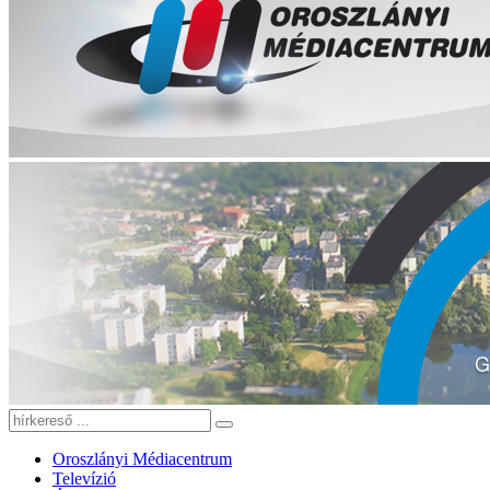
Oroszlányi Médiacentrum
Televízió