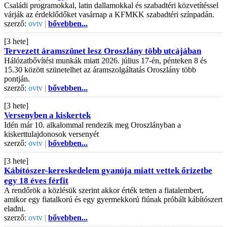
Családi programokkal, latin dallamokkal és szabadtéri közvetítéssel
várják az érdeklődőket vasárnap a KFMKK szabadtéri színpadán.
szerző:
ovtv |
bővebben...
[3 hete]
Tervezett áramszünet lesz Oroszlány több utcájában
Hálózatbővítési munkák miatt 2026. július 17-én, pénteken 8 és
15.30 között szünetelhet az áramszolgáltatás Oroszlány több
pontján.
szerző:
ovtv |
bővebben...
[3 hete]
Versenyben a kiskertek
Idén már 10. alkalommal rendezik meg Oroszlányban a
kiskerttulajdonosok versenyét
szerző:
ovtv |
bővebben...
[3 hete]
Kábítószer-kereskedelem gyanúja miatt vettek őrizetbe
egy 18 éves férfit
A rendőrök a közlésük szerint akkor érték tetten a fiatalembert,
amikor egy fiatalkorú és egy gyermekkorú fiúnak próbált kábítószert
eladni.
szerző:
ovtv |
bővebben...