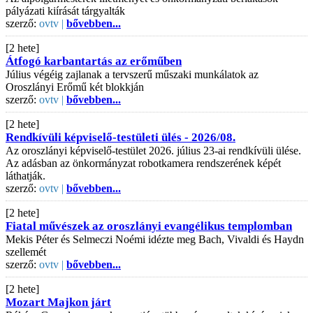
pályázati kiírását tárgyalták
szerző:
ovtv |
bővebben...
[2 hete]
Átfogó karbantartás az erőműben
Július végéig zajlanak a tervszerű műszaki munkálatok az
Oroszlányi Erőmű két blokkján
szerző:
ovtv |
bővebben...
[2 hete]
Rendkívüli képviselő-testületi ülés - 2026/08.
Az oroszlányi képviselő-testület 2026. július 23-ai rendkívüli ülése.
Az adásban az önkormányzat robotkamera rendszerének képét
láthatják.
szerző:
ovtv |
bővebben...
[2 hete]
Fiatal művészek az oroszlányi evangélikus templomban
Mekis Péter és Selmeczi Noémi idézte meg Bach, Vivaldi és Haydn
szellemét
szerző:
ovtv |
bővebben...
[2 hete]
Mozart Majkon járt