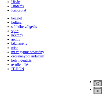
Újság
Hirdetés
Kapcsolat
közélet
kultúra
stúdióbeszélgetés
sport
kékfény
archív
közlemény
mise
mi vagyunk oroszlány
oroszlányból indultam
helyi identitás
testületi ülés
IT-HON