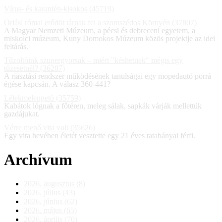
Vírus- és karantén-kisokos (45719)
Óriási római erődöt tárnak fel a szomszédos Környén (37807)
A Magyar Nemzeti Múzeum, a pécsi és debreceni egyetem, a
miskolci múzeum, Kuny Domokos Múzeum közös projektje az idei
feltárás.
Tűzoltóink szupergyorsak – miért "késhetnek" mégis egy
tűzesetnél? (36287)
A riasztási rendszer működésének tanulságai egy mopedautó porrá
égése kapcsán. A válasz 360-441?
Lélekmelengető (35759)
Kabátok lógnak a főtéren, meleg sálak, sapkák várják mellettük
gazdájukat.
Vérre menő vita volt (35626)
Egy vita hevében életét vesztette egy 21 éves tatabányai férfi.
Archívum
2026. augusztus (8)
2026. július (43)
2026. június (62)
2026. május (65)
2026. április (70)