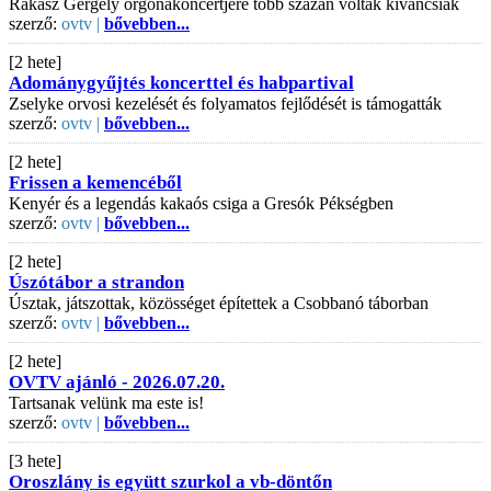
Rákász Gergely orgonakoncertjére több százan voltak kíváncsiak
szerző:
ovtv |
bővebben...
[2 hete]
Adománygyűjtés koncerttel és habpartival
Zselyke orvosi kezelését és folyamatos fejlődését is támogatták
szerző:
ovtv |
bővebben...
[2 hete]
Frissen a kemencéből
Kenyér és a legendás kakaós csiga a Gresók Pékségben
szerző:
ovtv |
bővebben...
[2 hete]
Úszótábor a strandon
Úsztak, játszottak, közösséget építettek a Csobbanó táborban
szerző:
ovtv |
bővebben...
[2 hete]
OVTV ajánló - 2026.07.20.
Tartsanak velünk ma este is!
szerző:
ovtv |
bővebben...
[3 hete]
Oroszlány is együtt szurkol a vb-döntőn