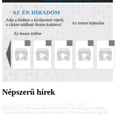
AZ ÉN HÍRADÓM
Adja a listához a kiválasztott videót,
Az összes lejátszása
a cikken található ikonra kattintva!
Az összes törlése
Népszerű hírek
Szenzációs szarkofág-lelet Környe határában! (54037)
FRISSÍTVE! Pénteken délután fordított ki az eke egy töredéket a
római kőkoporsóból, melybe vélhetően 1700 éve temettek egy nőt