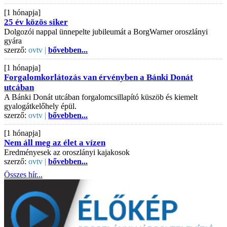
[1 hónapja]
25 év közös siker
Dolgozói nappal ünnepelte jubileumát a BorgWarner oroszlányi
gyára
szerző:
ovtv |
bővebben...
[1 hónapja]
Forgalomkorlátozás van érvényben a Bánki Donát
utcában
A Bánki Donát utcában forgalomcsillapító küszöb és kiemelt
gyalogátkelőhely épül.
szerző:
ovtv |
bővebben...
[1 hónapja]
Nem áll meg az élet a vízen
Eredményesek az oroszlányi kajakosok
szerző:
ovtv |
bővebben...
Összes hír...