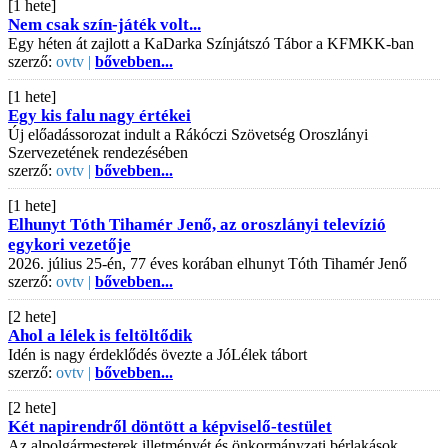
[1 hete]
Nem csak szín-játék volt...
Egy héten át zajlott a KaDarka Színjátszó Tábor a KFMKK-ban
szerző:
ovtv |
bővebben...
[1 hete]
Egy kis falu nagy értékei
Új előadássorozat indult a Rákóczi Szövetség Oroszlányi
Szervezetének rendezésében
szerző:
ovtv |
bővebben...
[1 hete]
Elhunyt Tóth Tihamér Jenő, az oroszlányi televízió
egykori vezetője
2026. július 25-én, 77 éves korában elhunyt Tóth Tihamér Jenő
szerző:
ovtv |
bővebben...
[2 hete]
Ahol a lélek is feltöltődik
Idén is nagy érdeklődés övezte a JóLélek tábort
szerző:
ovtv |
bővebben...
[2 hete]
Két napirendről döntött a képviselő-testület
Az alpolgármesterek illetményét és önkormányzati bérlakások