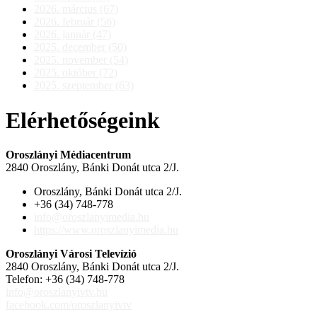
2026. március (67)
2026. február (56)
2026. január (47)
2025. december (50)
2025. november (54)
2025. október (72)
2025. szeptember (63)
Elérhetőségeink
Oroszlányi Médiacentrum
2840 Oroszlány, Bánki Donát utca 2/J.
Oroszlány, Bánki Donát utca 2/J.
+36 (34) 748-778
info@oroszlanyimedia.hu
https://www.oroszlanyimedia.hu
Oroszlányi Városi Televízió
2840 Oroszlány, Bánki Donát utca 2/J.
Telefon: +36 (34) 748-778
info@oroszlanyivtv.hu
facebook.com/oroszlanyivtv