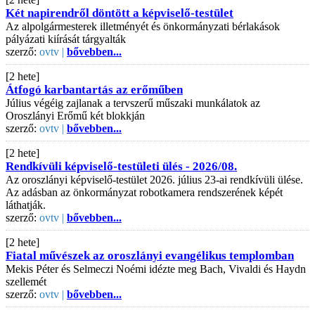
Két napirendről döntött a képviselő-testület
Az alpolgármesterek illetményét és önkormányzati bérlakások
pályázati kiírását tárgyalták
szerző:
ovtv |
bővebben...
[2 hete]
Átfogó karbantartás az erőműben
Július végéig zajlanak a tervszerű műszaki munkálatok az
Oroszlányi Erőmű két blokkján
szerző:
ovtv |
bővebben...
[2 hete]
Rendkívüli képviselő-testületi ülés - 2026/08.
Az oroszlányi képviselő-testület 2026. július 23-ai rendkívüli ülése.
Az adásban az önkormányzat robotkamera rendszerének képét
láthatják.
szerző:
ovtv |
bővebben...
[2 hete]
Fiatal művészek az oroszlányi evangélikus templomban
Mekis Péter és Selmeczi Noémi idézte meg Bach, Vivaldi és Haydn
szellemét
szerző:
ovtv |
bővebben...