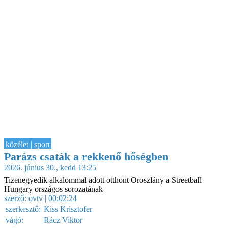
közélet | sport
Parázs csaták a rekkenő hőségben
2026. június 30., kedd 13:25
Tizenegyedik alkalommal adott otthont Oroszlány a Streetball
Hungary országos sorozatának
szerző:
ovtv
| 00:02:24
szerkesztő:
Kiss Krisztofer
vágó:
Rácz Viktor