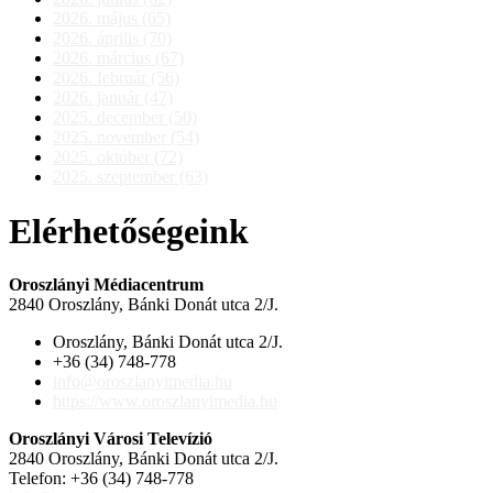
2026. május (65)
2026. április (70)
2026. március (67)
2026. február (56)
2026. január (47)
2025. december (50)
2025. november (54)
2025. október (72)
2025. szeptember (63)
Elérhetőségeink
Oroszlányi Médiacentrum
2840 Oroszlány, Bánki Donát utca 2/J.
Oroszlány, Bánki Donát utca 2/J.
+36 (34) 748-778
info@oroszlanyimedia.hu
https://www.oroszlanyimedia.hu
Oroszlányi Városi Televízió
2840 Oroszlány, Bánki Donát utca 2/J.
Telefon: +36 (34) 748-778