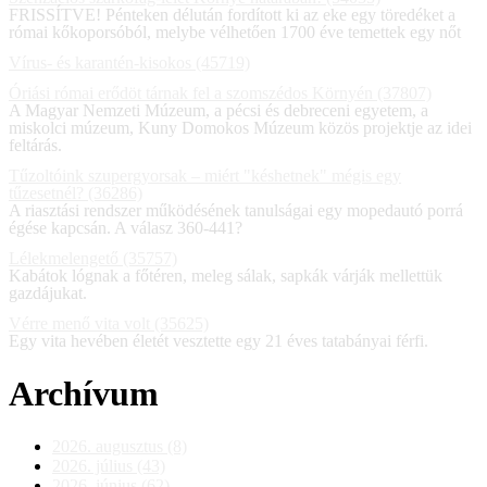
FRISSÍTVE! Pénteken délután fordított ki az eke egy töredéket a
római kőkoporsóból, melybe vélhetően 1700 éve temettek egy nőt
Vírus- és karantén-kisokos (45719)
Óriási római erődöt tárnak fel a szomszédos Környén (37807)
A Magyar Nemzeti Múzeum, a pécsi és debreceni egyetem, a
miskolci múzeum, Kuny Domokos Múzeum közös projektje az idei
feltárás.
Tűzoltóink szupergyorsak – miért "késhetnek" mégis egy
tűzesetnél? (36286)
A riasztási rendszer működésének tanulságai egy mopedautó porrá
égése kapcsán. A válasz 360-441?
Lélekmelengető (35757)
Kabátok lógnak a főtéren, meleg sálak, sapkák várják mellettük
gazdájukat.
Vérre menő vita volt (35625)
Egy vita hevében életét vesztette egy 21 éves tatabányai férfi.
Archívum
2026. augusztus (8)
2026. július (43)
2026. június (62)