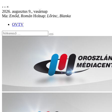
‹
›
×
2026. augusztus 9., vasárnap
Ma:
Emőd
,
Román
Holnap:
Lőrinc
,
Blanka
OVTV