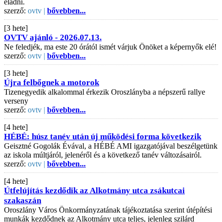
eladni.
szerző:
ovtv |
bővebben...
[3 hete]
OVTV ajánló - 2026.07.13.
Ne feledjék, ma este 20 órától ismét várjuk Önöket a képernyők elé!
szerző:
ovtv |
bővebben...
[3 hete]
Újra felbőgnek a motorok
Tizenegyedik alkalommal érkezik Oroszlányba a népszerű rallye
verseny
szerző:
ovtv |
bővebben...
[4 hete]
HÉBÉ: húsz tanév után új működési forma következik
Geisztné Gogolák Évával, a HÉBÉ AMI igazgatójával beszélgetünk
az iskola múltjáról, jelenéről és a következő tanév változásairól.
szerző:
ovtv |
bővebben...
[4 hete]
Útfelújítás kezdődik az Alkotmány utca zsákutcai
szakaszán
Oroszlány Város Önkormányzatának tájékoztatása szerint útépítési
munkák kezdődnek az Alkotmány utca teljes, jelenleg szilárd