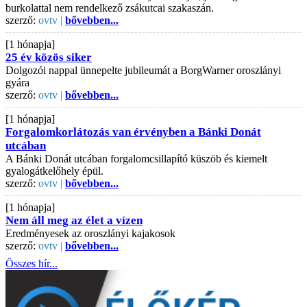
burkolattal nem rendelkező zsákutcai szakaszán.
szerző:
ovtv |
bővebben...
[1 hónapja]
25 év közös siker
Dolgozói nappal ünnepelte jubileumát a BorgWarner oroszlányi
gyára
szerző:
ovtv |
bővebben...
[1 hónapja]
Forgalomkorlátozás van érvényben a Bánki Donát
utcában
A Bánki Donát utcában forgalomcsillapító küszöb és kiemelt
gyalogátkelőhely épül.
szerző:
ovtv |
bővebben...
[1 hónapja]
Nem áll meg az élet a vízen
Eredményesek az oroszlányi kajakosok
szerző:
ovtv |
bővebben...
Összes hír...