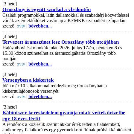
[3 hete]
Oroszlány is együtt szurkol a vb-döntőn
Családi programokkal, latin dallamokkal és szabadtéri közvetítéssel
várják az érdeklődőket vasárnap a KFMKK szabadtéri színpadán.
szerző:
ovtv |
bővebben...
[3 hete]
Tervezett áramszünet lesz Oroszlány több utcájában
Hálózatbővítési munkák miatt 2026. július 17-én, pénteken 8 és
15.30 között szünetelhet az áramszolgáltatás Oroszlány több
pontján.
szerző:
ovtv |
bővebben...
[3 hete]
Versenyben a kiskertek
Idén már 10. alkalommal rendezik meg Oroszlányban a
kiskerttulajdonosok versenyét
szerző:
ovtv |
bővebben...
[3 hete]
Kábítószer-kereskedelem gyanúja miatt vettek őrizetbe
egy 18 éves férfit
A rendőrök a közlésük szerint akkor érték tetten a fiatalembert,
amikor egy fiatalkorú és egy gyermekkorú fiúnak próbált kábítószert