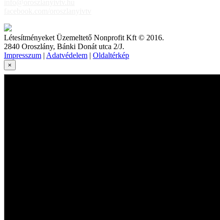
info@oroszlanyivtv.hu
facebook.com/oroszlanyivtv
Létesítményeket Üzemeltető Nonprofit Kft © 2016.
2840 Oroszlány, Bánki Donát utca 2/J.
Impresszum
|
Adatvédelem
|
Oldaltérkép
×