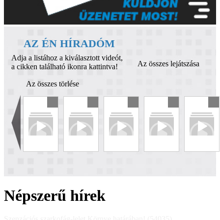
AZ ÉN HÍRADÓM
Adja a listához a kiválasztott videót,
Az összes lejátszása
a cikken található ikonra kattintva!
Az összes törlése
Népszerű hírek
Szenzációs szarkofág-lelet Környe határában! (54035)