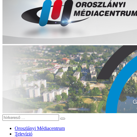
Oroszlányi Médiacentrum
Televízió