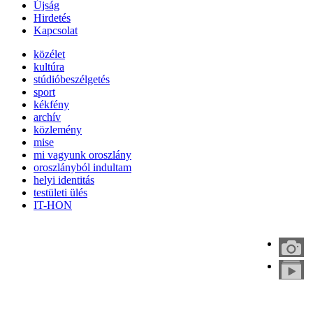
Újság
Hirdetés
Kapcsolat
közélet
kultúra
stúdióbeszélgetés
sport
kékfény
archív
közlemény
mise
mi vagyunk oroszlány
oroszlányból indultam
helyi identitás
testületi ülés
IT-HON