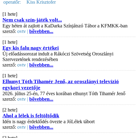
operatőr:
Kiss Krisztofer
[1 hete]
Nem csak szín-játék volt...
Egy héten át zajlott a KaDarka Színjátszó Tábor a KFMKK-ban
szerző:
ovtv |
bővebben...
[1 hete]
Egy kis falu nagy értékei
Új előadássorozat indult a Rákóczi Szövetség Oroszlányi
Szervezetének rendezésében
szerző:
ovtv |
bővebben...
[1 hete]
Elhunyt Tóth Tihamér Jenő, az oroszlányi televízió
egykori vezetője
2026. július 25-én, 77 éves korában elhunyt Tóth Tihamér Jenő
szerző:
ovtv |
bővebben...
[2 hete]
Ahol a lélek is feltöltődik
Idén is nagy érdeklődés övezte a JóLélek tábort
szerző:
ovtv |
bővebben...
[2 hete]