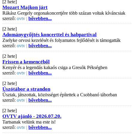
[2 hete]
Mozart Majkon járt
Rákász Gergely orgonakoncertjére több százan voltak kíváncsiak
szerző:
ovtv |
bővebben...
[2 hete]
Adománygyűjtés koncerttel és habpartival
Zselyke orvosi kezelését és folyamatos fejlődését is támogatták
szerző:
ovtv |
bővebben...
[2 hete]
Frissen a kemencéből
Kenyér és a legendás kakaós csiga a Gresók Pékségben
szerző:
ovtv |
bővebben...
[2 hete]
Úszótábor a strandon
Úsztak, játszottak, közösséget építettek a Csobbanó táborban
szerző:
ovtv |
bővebben...
[2 hete]
OVTV ajánló - 2026.07.20.
Tartsanak velünk ma este is!
szerző:
ovtv |
bővebben...