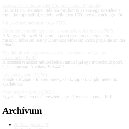
Szenzációs szarkofág-lelet Környe határában! (54034)
FRISSÍTVE! Pénteken délután fordított ki az eke egy töredéket a
római kőkoporsóból, melybe vélhetően 1700 éve temettek egy nőt
Vírus- és karantén-kisokos (45716)
Óriási római erődöt tárnak fel a szomszédos Környén (37805)
A Magyar Nemzeti Múzeum, a pécsi és debreceni egyetem, a
miskolci múzeum, Kuny Domokos Múzeum közös projektje az idei
feltárás.
Tűzoltóink szupergyorsak – miért "késhetnek" mégis egy
tűzesetnél? (36285)
A riasztási rendszer működésének tanulságai egy mopedautó porrá
égése kapcsán. A válasz 360-441?
Lélekmelengető (35756)
Kabátok lógnak a főtéren, meleg sálak, sapkák várják mellettük
gazdájukat.
Vérre menő vita volt (35624)
Egy vita hevében életét vesztette egy 21 éves tatabányai férfi.
Archívum
2026. augusztus (8)