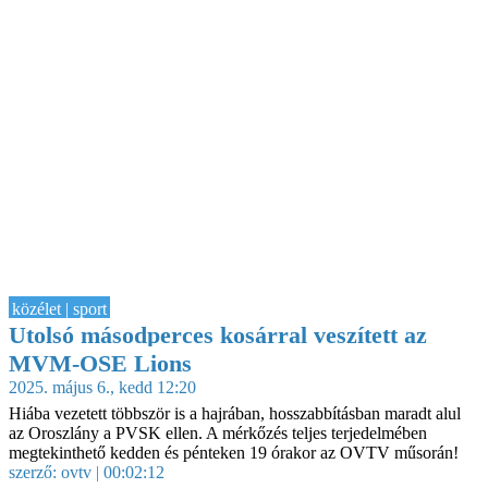
közélet | sport
Utolsó másodperces kosárral veszített az
MVM-OSE Lions
2025. május 6., kedd 12:20
Hiába vezetett többször is a hajrában, hosszabbításban maradt alul
az Oroszlány a PVSK ellen. A mérkőzés teljes terjedelmében
megtekinthető kedden és pénteken 19 órakor az OVTV műsorán!
szerző:
ovtv
| 00:02:12