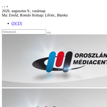
‹
›
×
2026. augusztus 9., vasárnap
Ma:
Emőd
,
Román
Holnap:
Lőrinc
,
Blanka
OVTV