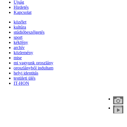
Újság
Hirdetés
Kapcsolat
közélet
kultúra
stúdióbeszélgetés
sport
kékfény
archív
közlemény
mise
mi vagyunk oroszlány
oroszlányból indultam
helyi identitás
testületi ülés
IT-HON