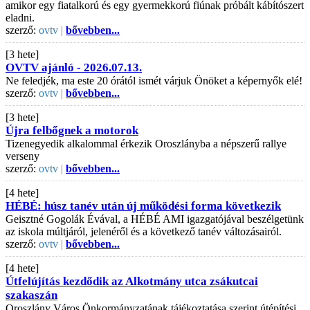
amikor egy fiatalkorú és egy gyermekkorú fiúnak próbált kábítószert
eladni.
szerző:
ovtv |
bővebben...
[3 hete]
OVTV ajánló - 2026.07.13.
Ne feledjék, ma este 20 órától ismét várjuk Önöket a képernyők elé!
szerző:
ovtv |
bővebben...
[3 hete]
Újra felbőgnek a motorok
Tizenegyedik alkalommal érkezik Oroszlányba a népszerű rallye
verseny
szerző:
ovtv |
bővebben...
[4 hete]
HÉBÉ: húsz tanév után új működési forma következik
Geisztné Gogolák Évával, a HÉBÉ AMI igazgatójával beszélgetünk
az iskola múltjáról, jelenéről és a következő tanév változásairól.
szerző:
ovtv |
bővebben...
[4 hete]
Útfelújítás kezdődik az Alkotmány utca zsákutcai
szakaszán
Oroszlány Város Önkormányzatának tájékoztatása szerint útépítési