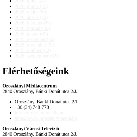
2026. július (43)
2026. június (62)
2026. május (65)
2026. április (70)
2026. március (67)
2026. február (56)
2026. január (47)
2025. december (50)
2025. november (54)
2025. október (72)
2025. szeptember (63)
Elérhetőségeink
Oroszlányi Médiacentrum
2840 Oroszlány, Bánki Donát utca 2/J.
Oroszlány, Bánki Donát utca 2/J.
+36 (34) 748-778
info@oroszlanyimedia.hu
https://www.oroszlanyimedia.hu
Oroszlányi Városi Televízió
2840 Oroszlány, Bánki Donát utca 2/J.