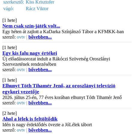
szerkesztő:
Kiss Krisztofer
vágó:
Rácz Viktor
[1 hete]
Nem csak szín-játék volt...
Egy héten át zajlott a KaDarka Színjátszó Tábor a KFMKK-ban
szerző:
ovtv |
bővebben...
[1 hete]
Egy kis falu nagy értékei
Új előadássorozat indult a Rákóczi Szövetség Oroszlányi
Szervezetének rendezésében
szerző:
ovtv |
bővebben...
[1 hete]
Elhunyt Tóth Tihamér Jenő, az oroszlányi televízió
egykori vezetője
2026. július 25-én, 77 éves korában elhunyt Tóth Tihamér Jenő
szerző:
ovtv |
bővebben...
[2 hete]
Ahol a lélek is feltöltődik
Idén is nagy érdeklődés övezte a JóLélek tábort
szerző:
ovtv |
bővebben...