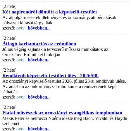
[2 hete]
Két napirendről döntött a képviselő-testület
Az alpolgármesterek illetményét és önkormányzati bérlakások
pályázati kiírását tárgyalták
szerző:
ovtv |
bővebben...
[2 hete]
Átfogó karbantartás az erőműben
Július végéig zajlanak a tervszerű műszaki munkálatok az
Oroszlányi Erőmű két blokkján
szerző:
ovtv |
bővebben...
[2 hete]
Rendkívüli képviselő-testületi ülés - 2026/08.
Az oroszlányi képviselő-testület 2026. július 23-ai rendkívüli ülése.
Az adásban az önkormányzat robotkamera rendszerének képét
láthatják.
szerző:
ovtv |
bővebben...
[2 hete]
Fiatal művészek az oroszlányi evangélikus templomban
Mekis Péter és Selmeczi Noémi idézte meg Bach, Vivaldi és Haydn
szellemét
szerző:
ovtv |
bővebben...