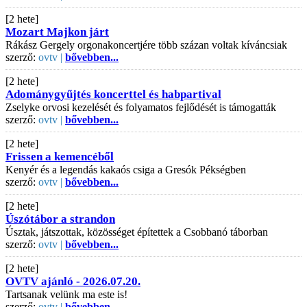
[2 hete]
Mozart Majkon járt
Rákász Gergely orgonakoncertjére több százan voltak kíváncsiak
szerző:
ovtv |
bővebben...
[2 hete]
Adománygyűjtés koncerttel és habpartival
Zselyke orvosi kezelését és folyamatos fejlődését is támogatták
szerző:
ovtv |
bővebben...
[2 hete]
Frissen a kemencéből
Kenyér és a legendás kakaós csiga a Gresók Pékségben
szerző:
ovtv |
bővebben...
[2 hete]
Úszótábor a strandon
Úsztak, játszottak, közösséget építettek a Csobbanó táborban
szerző:
ovtv |
bővebben...
[2 hete]
OVTV ajánló - 2026.07.20.
Tartsanak velünk ma este is!
szerző:
ovtv |
bővebben...