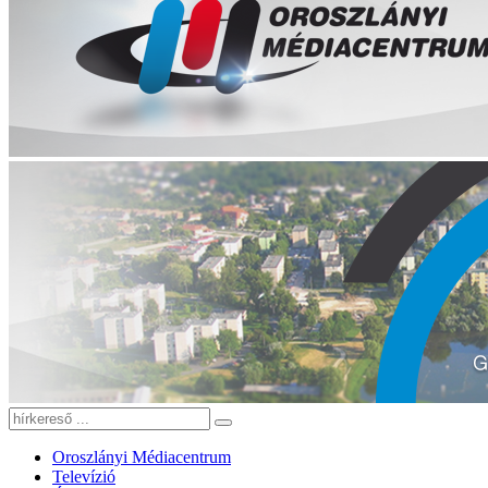
Oroszlányi Médiacentrum
Televízió