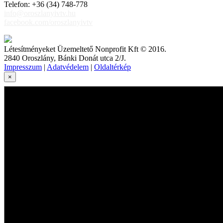
Telefon: +36 (34) 748-778
info@oroszlanyivtv.hu
facebook.com/oroszlanyivtv
Létesítményeket Üzemeltető Nonprofit Kft © 2016.
2840 Oroszlány, Bánki Donát utca 2/J.
Impresszum
|
Adatvédelem
|
Oldaltérkép
×