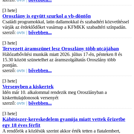
[3 hete]
Oroszlány is együtt szurkol a vb-döntőn
Családi programokkal, latin dallamokkal és szabadtéri közvetítéssel
várják az érdeklődőket vasárnap a KFMKK szabadtéri színpadán.
szerző:
ovtv |
bővebben...
[3 hete]
Tervezett áramszünet lesz Oroszlány több utcájában
Hálózatbővítési munkák miatt 2026. július 17-én, pénteken 8 és
15.30 között szünetelhet az áramszolgáltatás Oroszlány több
pontján.
szerző:
ovtv |
bővebben...
[3 hete]
Versenyben a kiskertek
Idén már 10. alkalommal rendezik meg Oroszlányban a
kiskerttulajdonosok versenyét
szerző:
ovtv |
bővebben...
[3 hete]
Kábítószer-kereskedelem gyanúja miatt vettek őrizetbe
egy 18 éves férfit
A rendőrök a közlésük szerint akkor érték tetten a fiatalembert,