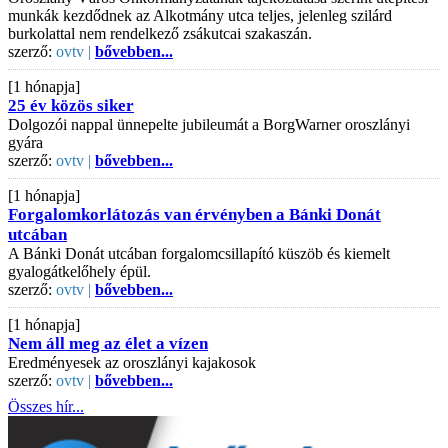
munkák kezdődnek az Alkotmány utca teljes, jelenleg szilárd
burkolattal nem rendelkező zsákutcai szakaszán.
szerző:
ovtv |
bővebben...
[1 hónapja]
25 év közös siker
Dolgozói nappal ünnepelte jubileumát a BorgWarner oroszlányi
gyára
szerző:
ovtv |
bővebben...
[1 hónapja]
Forgalomkorlátozás van érvényben a Bánki Donát
utcában
A Bánki Donát utcában forgalomcsillapító küszöb és kiemelt
gyalogátkelőhely épül.
szerző:
ovtv |
bővebben...
[1 hónapja]
Nem áll meg az élet a vízen
Eredményesek az oroszlányi kajakosok
szerző:
ovtv |
bővebben...
Összes hír...