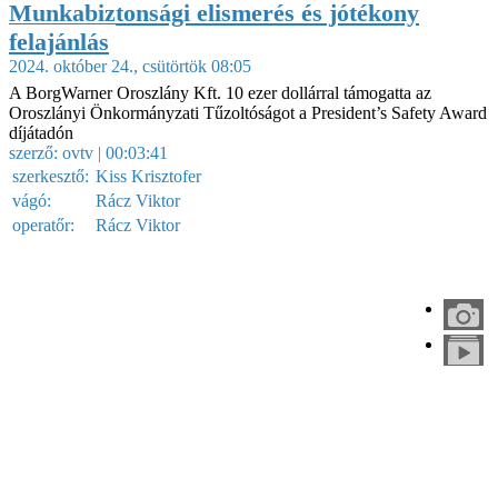
Munkabiztonsági elismerés és jótékony
felajánlás
2024. október 24., csütörtök 08:05
A BorgWarner Oroszlány Kft. 10 ezer dollárral támogatta az
Oroszlányi Önkormányzati Tűzoltóságot a President’s Safety Award
díjátadón
szerző:
ovtv
| 00:03:41
szerkesztő:
Kiss Krisztofer
vágó:
Rácz Viktor
operatőr:
Rácz Viktor