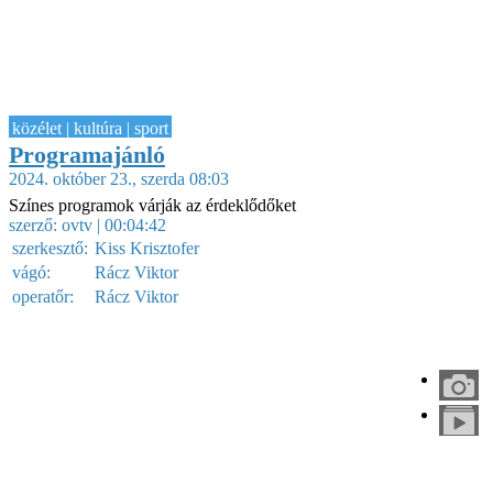
közélet | kultúra | sport
Programajánló
2024. október 23., szerda 08:03
Színes programok várják az érdeklődőket
szerző:
ovtv
| 00:04:42
szerkesztő:
Kiss Krisztofer
vágó:
Rácz Viktor
operatőr:
Rácz Viktor