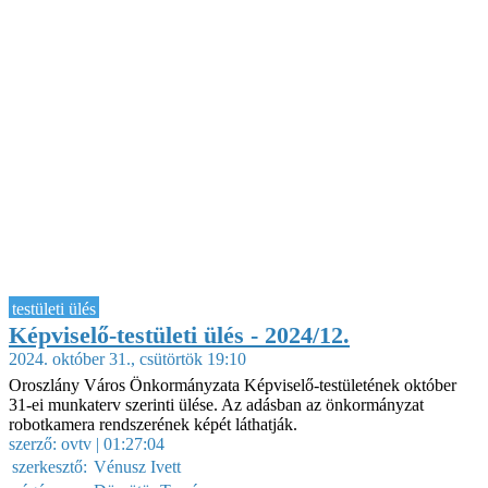
testületi ülés
Képviselő-testületi ülés - 2024/12.
2024. október 31., csütörtök 19:10
Oroszlány Város Önkormányzata Képviselő-testületének október
31-ei munkaterv szerinti ülése. Az adásban az önkormányzat
robotkamera rendszerének képét láthatják.
szerző:
ovtv
| 01:27:04
szerkesztő:
Vénusz Ivett