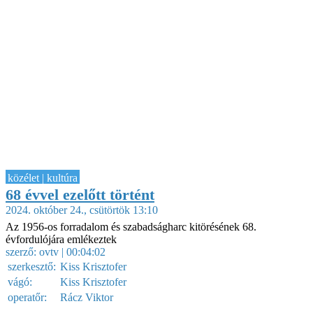
közélet | kultúra
68 évvel ezelőtt történt
2024. október 24., csütörtök 13:10
Az 1956-os forradalom és szabadságharc kitörésének 68.
évfordulójára emlékeztek
szerző:
ovtv
| 00:04:02
szerkesztő:
Kiss Krisztofer
vágó:
Kiss Krisztofer
operatőr:
Rácz Viktor