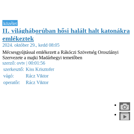
közélet
II. világháborúban hősi halált halt katonákra
emlékeztek
2024. október 29., kedd 08:05
Mécsesgyújtással emlékezett a Rákóczi Szövetség Oroszlányi
Szervezete a majki Madárhegyi temetőben
szerző:
ovtv
| 00:01:56
szerkesztő:
Kiss Krisztofer
vágó:
Rácz Viktor
operatőr:
Rácz Viktor