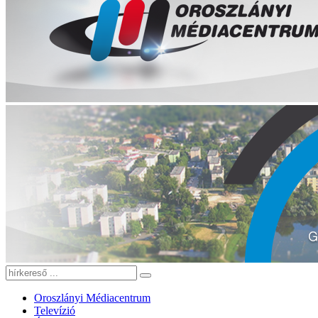
Oroszlányi Médiacentrum
Televízió