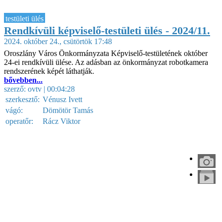
testületi ülés
Rendkívüli képviselő-testületi ülés - 2024/11.
2024. október 24., csütörtök 17:48
Oroszlány Város Önkormányzata Képviselő-testületének október
24-ei rendkívüli ülése. Az adásban az önkormányzat robotkamera
rendszerének képét láthatják.
bővebben...
szerző:
ovtv
| 00:04:28
szerkesztő:
Vénusz Ivett
vágó:
Dömötör Tamás
operatőr:
Rácz Viktor