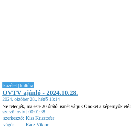
közélet | kultúra
OVTV ajánló - 2024.10.28.
2024. október 28., hétfő 13:14
Ne feledjék, ma este 20 órától ismét várjuk Önöket a képernyők elé!
szerző:
ovtv
| 00:01:38
szerkesztő:
Kiss Krisztofer
vágó:
Rácz Viktor