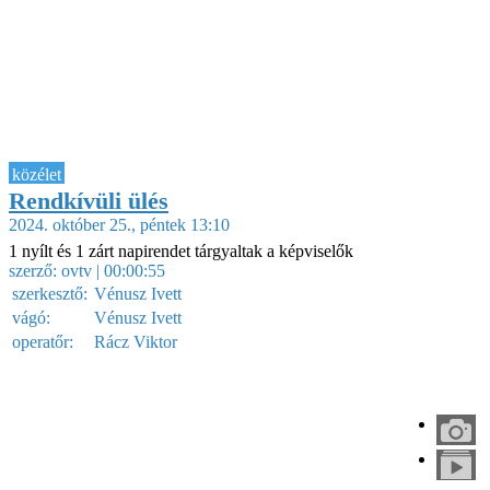
közélet
Rendkívüli ülés
2024. október 25., péntek 13:10
1 nyílt és 1 zárt napirendet tárgyaltak a képviselők
szerző:
ovtv
| 00:00:55
szerkesztő:
Vénusz Ivett
vágó:
Vénusz Ivett
operatőr:
Rácz Viktor