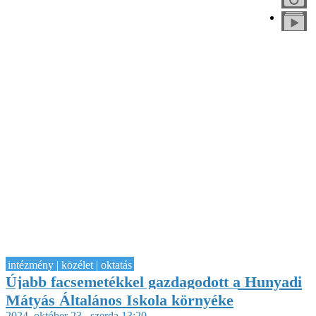
intézmény | közélet | oktatás
Újabb facsemetékkel gazdagodott a Hunyadi
Mátyás Általános Iskola környéke
2024. október 23., szerda 13:20