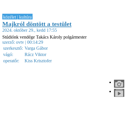
közélet | kultúra
Majkról döntött a testület
2024. október 29., kedd 17:55
Stúdiónk vendége Takács Károly polgármester
szerző:
ovtv
| 00:14:29
szerkesztő:
Varga Gábor
vágó:
Rácz Viktor
operatőr:
Kiss Krisztofer