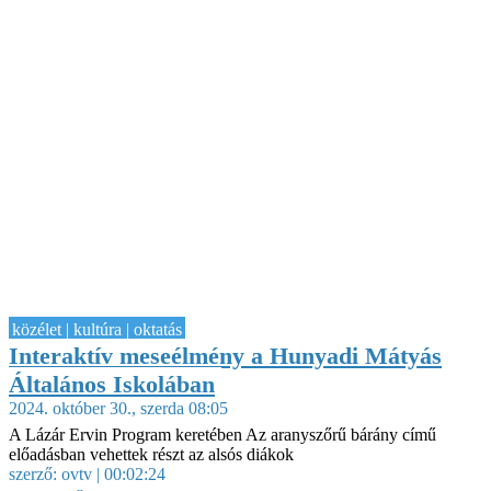
közélet | kultúra | oktatás
Interaktív meseélmény a Hunyadi Mátyás
Általános Iskolában
2024. október 30., szerda 08:05
A Lázár Ervin Program keretében Az aranyszőrű bárány című
előadásban vehettek részt az alsós diákok
szerző:
ovtv
| 00:02:24