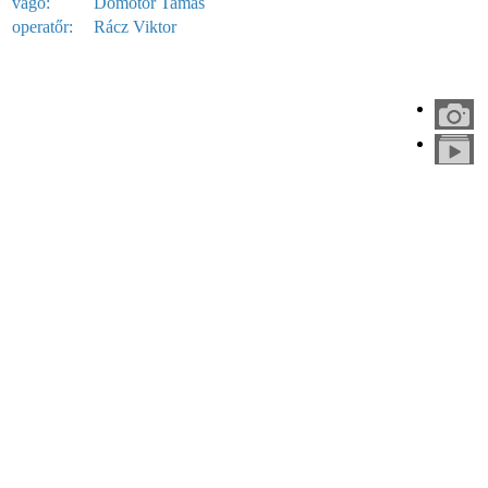
vágó:
Dömötör Tamás
operatőr:
Rácz Viktor