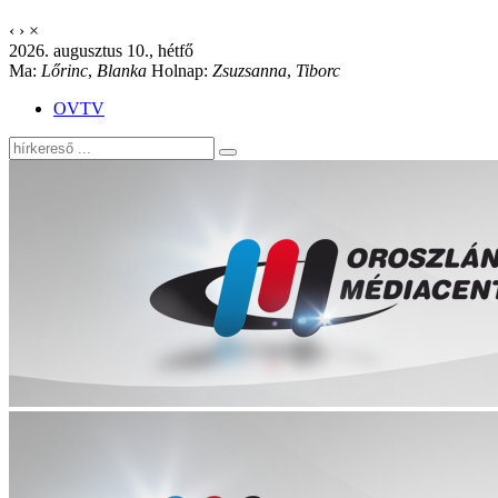
‹
›
×
2026. augusztus 10., hétfő
Ma:
Lőrinc
,
Blanka
Holnap:
Zsuzsanna
,
Tiborc
OVTV