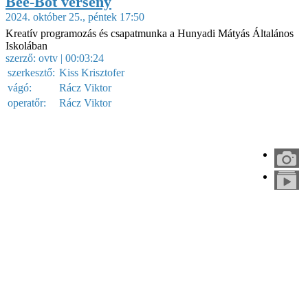
Bee-Bot verseny
2024. október 25., péntek 17:50
Kreatív programozás és csapatmunka a Hunyadi Mátyás Általános
Iskolában
szerző:
ovtv
| 00:03:24
szerkesztő:
Kiss Krisztofer
vágó:
Rácz Viktor
operatőr:
Rácz Viktor