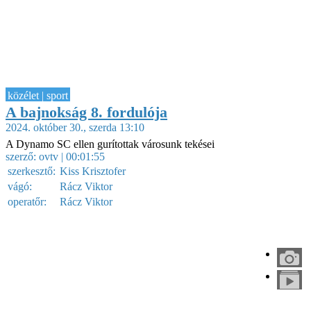
közélet | sport
A bajnokság 8. fordulója
2024. október 30., szerda 13:10
A Dynamo SC ellen gurítottak városunk tekései
szerző:
ovtv
| 00:01:55
szerkesztő:
Kiss Krisztofer
vágó:
Rácz Viktor
operatőr:
Rácz Viktor