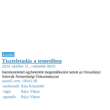
közélet
Tiszteletadás a temetőben
2024. október 31., csütörtök 08:05
Istentisztelettel egybekötött megemlékezést tartott az Oroszlányi
Szlovák Nemzetiségi Önkormányzat
szerző:
ovtv
| 00:01:38
szerkesztő:
Kiss Krisztofer
vágó:
Rácz Viktor
operatőr:
Rácz Viktor