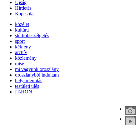
Újság
Hirdetés
Kapcsolat
közélet
kultúra
stúdióbeszélgetés
sport
kékfény
archív
közlemény
mise
mi vagyunk oroszlány
oroszlányból indultam
helyi identitás
testületi ülés
IT-HON