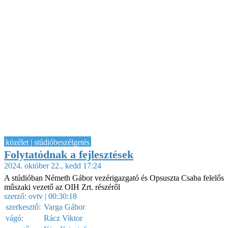
közélet | stúdióbeszélgetés
Folytatódnak a fejlesztések
2024. október 22., kedd 17:24
A stúdióban Németh Gábor vezérigazgató és Opsuszta Csaba felelős
műszaki vezető az OIH Zrt. részéről
szerző:
ovtv
| 00:30:18
szerkesztő:
Varga Gábor
vágó:
Rácz Viktor