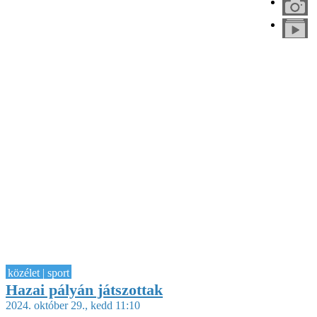
közélet | sport
Hazai pályán játszottak
2024. október 29., kedd 11:10