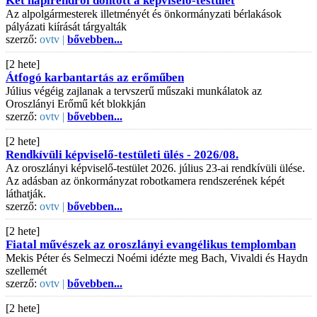
Két napirendről döntött a képviselő-testület
Az alpolgármesterek illetményét és önkormányzati bérlakások
pályázati kiírását tárgyalták
szerző:
ovtv |
bővebben...
[2 hete]
Átfogó karbantartás az erőműben
Július végéig zajlanak a tervszerű műszaki munkálatok az
Oroszlányi Erőmű két blokkján
szerző:
ovtv |
bővebben...
[2 hete]
Rendkívüli képviselő-testületi ülés - 2026/08.
Az oroszlányi képviselő-testület 2026. július 23-ai rendkívüli ülése.
Az adásban az önkormányzat robotkamera rendszerének képét
láthatják.
szerző:
ovtv |
bővebben...
[2 hete]
Fiatal művészek az oroszlányi evangélikus templomban
Mekis Péter és Selmeczi Noémi idézte meg Bach, Vivaldi és Haydn
szellemét
szerző:
ovtv |
bővebben...
[2 hete]