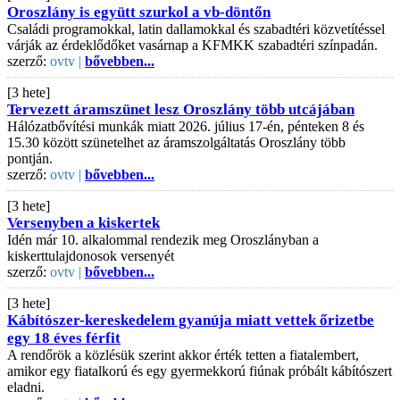
Oroszlány is együtt szurkol a vb-döntőn
Családi programokkal, latin dallamokkal és szabadtéri közvetítéssel
várják az érdeklődőket vasárnap a KFMKK szabadtéri színpadán.
szerző:
ovtv |
bővebben...
[3 hete]
Tervezett áramszünet lesz Oroszlány több utcájában
Hálózatbővítési munkák miatt 2026. július 17-én, pénteken 8 és
15.30 között szünetelhet az áramszolgáltatás Oroszlány több
pontján.
szerző:
ovtv |
bővebben...
[3 hete]
Versenyben a kiskertek
Idén már 10. alkalommal rendezik meg Oroszlányban a
kiskerttulajdonosok versenyét
szerző:
ovtv |
bővebben...
[3 hete]
Kábítószer-kereskedelem gyanúja miatt vettek őrizetbe
egy 18 éves férfit
A rendőrök a közlésük szerint akkor érték tetten a fiatalembert,
amikor egy fiatalkorú és egy gyermekkorú fiúnak próbált kábítószert
eladni.