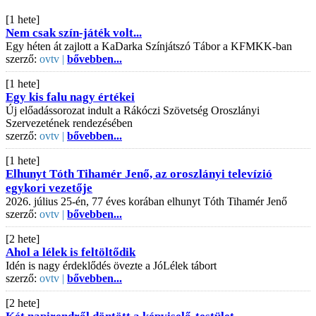
[1 hete]
Nem csak szín-játék volt...
Egy héten át zajlott a KaDarka Színjátszó Tábor a KFMKK-ban
szerző:
ovtv |
bővebben...
[1 hete]
Egy kis falu nagy értékei
Új előadássorozat indult a Rákóczi Szövetség Oroszlányi
Szervezetének rendezésében
szerző:
ovtv |
bővebben...
[1 hete]
Elhunyt Tóth Tihamér Jenő, az oroszlányi televízió
egykori vezetője
2026. július 25-én, 77 éves korában elhunyt Tóth Tihamér Jenő
szerző:
ovtv |
bővebben...
[2 hete]
Ahol a lélek is feltöltődik
Idén is nagy érdeklődés övezte a JóLélek tábort
szerző:
ovtv |
bővebben...
[2 hete]