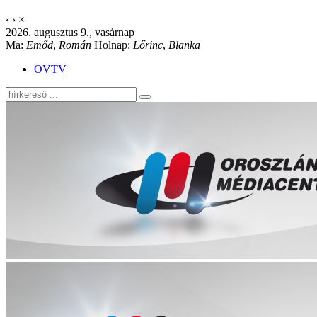
‹
›
×
2026. augusztus 9., vasárnap
Ma:
Emőd
,
Román
Holnap:
Lőrinc
,
Blanka
OVTV