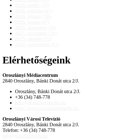
2026. április (70)
2026. március (67)
2026. február (56)
2026. január (47)
2025. december (50)
2025. november (54)
2025. október (72)
2025. szeptember (63)
Elérhetőségeink
Oroszlányi Médiacentrum
2840 Oroszlány, Bánki Donát utca 2/J.
Oroszlány, Bánki Donát utca 2/J.
+36 (34) 748-778
info@oroszlanyimedia.hu
https://www.oroszlanyimedia.hu
Oroszlányi Városi Televízió
2840 Oroszlány, Bánki Donát utca 2/J.
Telefon: +36 (34) 748-778
info@oroszlanyivtv.hu