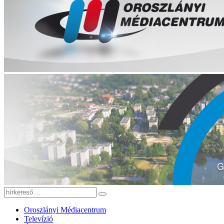
Oroszlányi Médiacentrum
Televízió