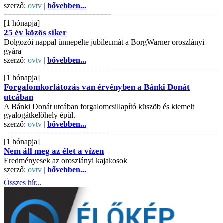
szerző:
ovtv |
bővebben...
[1 hónapja]
25 év közös siker
Dolgozói nappal ünnepelte jubileumát a BorgWarner oroszlányi
gyára
szerző:
ovtv |
bővebben...
[1 hónapja]
Forgalomkorlátozás van érvényben a Bánki Donát
utcában
A Bánki Donát utcában forgalomcsillapító küszöb és kiemelt
gyalogátkelőhely épül.
szerző:
ovtv |
bővebben...
[1 hónapja]
Nem áll meg az élet a vízen
Eredményesek az oroszlányi kajakosok
szerző:
ovtv |
bővebben...
Összes hír...