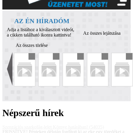
AZ ÉN HÍRADÓM
Adja a listához a kiválasztott videót,
Az összes lejátszása
a cikken található ikonra kattintva!
Az összes törlése
Népszerű hírek
Szenzációs szarkofág-lelet Környe határában! (54035)
FRISSÍTVE! Pénteken délután fordított ki az eke egy töredéket a