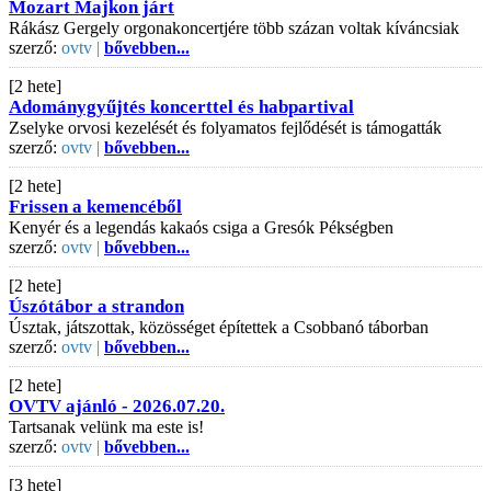
Mozart Majkon járt
Rákász Gergely orgonakoncertjére több százan voltak kíváncsiak
szerző:
ovtv |
bővebben...
[2 hete]
Adománygyűjtés koncerttel és habpartival
Zselyke orvosi kezelését és folyamatos fejlődését is támogatták
szerző:
ovtv |
bővebben...
[2 hete]
Frissen a kemencéből
Kenyér és a legendás kakaós csiga a Gresók Pékségben
szerző:
ovtv |
bővebben...
[2 hete]
Úszótábor a strandon
Úsztak, játszottak, közösséget építettek a Csobbanó táborban
szerző:
ovtv |
bővebben...
[2 hete]
OVTV ajánló - 2026.07.20.
Tartsanak velünk ma este is!
szerző:
ovtv |
bővebben...
[3 hete]