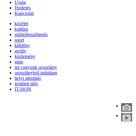
Újság
Hirdetés
Kapcsolat
közélet
kultúra
stúdióbeszélgetés
sport
kékfény
archív
közlemény
mise
mi vagyunk oroszlány
oroszlányból indultam
helyi identitás
testületi ülés
IT-HON