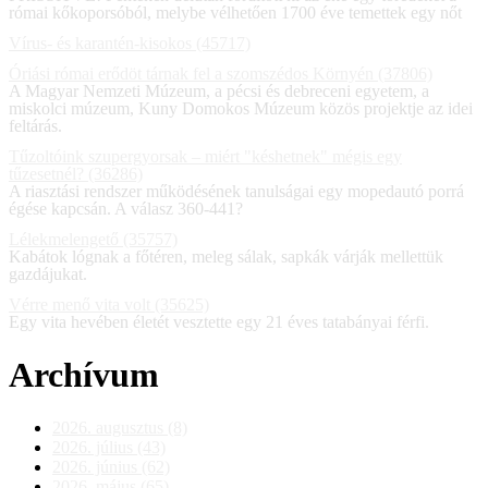
római kőkoporsóból, melybe vélhetően 1700 éve temettek egy nőt
Vírus- és karantén-kisokos (45717)
Óriási római erődöt tárnak fel a szomszédos Környén (37806)
A Magyar Nemzeti Múzeum, a pécsi és debreceni egyetem, a
miskolci múzeum, Kuny Domokos Múzeum közös projektje az idei
feltárás.
Tűzoltóink szupergyorsak – miért "késhetnek" mégis egy
tűzesetnél? (36286)
A riasztási rendszer működésének tanulságai egy mopedautó porrá
égése kapcsán. A válasz 360-441?
Lélekmelengető (35757)
Kabátok lógnak a főtéren, meleg sálak, sapkák várják mellettük
gazdájukat.
Vérre menő vita volt (35625)
Egy vita hevében életét vesztette egy 21 éves tatabányai férfi.
Archívum
2026. augusztus (8)
2026. július (43)
2026. június (62)
2026. május (65)