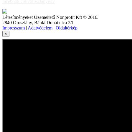
facebook.com/oroszlanyivtv
Létesítményeket Üzemeltető Nonprofit Kft © 2016.
2840 Oroszlány, Bánki Donát utca 2/J.
Impresszum
|
Adatvédelem
|
Oldaltérkép
×