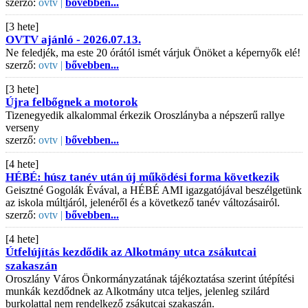
szerző:
ovtv |
bővebben...
[3 hete]
OVTV ajánló - 2026.07.13.
Ne feledjék, ma este 20 órától ismét várjuk Önöket a képernyők elé!
szerző:
ovtv |
bővebben...
[3 hete]
Újra felbőgnek a motorok
Tizenegyedik alkalommal érkezik Oroszlányba a népszerű rallye
verseny
szerző:
ovtv |
bővebben...
[4 hete]
HÉBÉ: húsz tanév után új működési forma következik
Geisztné Gogolák Évával, a HÉBÉ AMI igazgatójával beszélgetünk
az iskola múltjáról, jelenéről és a következő tanév változásairól.
szerző:
ovtv |
bővebben...
[4 hete]
Útfelújítás kezdődik az Alkotmány utca zsákutcai
szakaszán
Oroszlány Város Önkormányzatának tájékoztatása szerint útépítési
munkák kezdődnek az Alkotmány utca teljes, jelenleg szilárd
burkolattal nem rendelkező zsákutcai szakaszán.