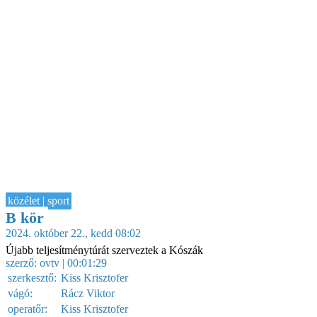
közélet | sport
B kör
2024. október 22., kedd 08:02
Újabb teljesítménytúrát szerveztek a Kószák
szerző:
ovtv
| 00:01:29
szerkesztő:
Kiss Krisztofer
vágó:
Rácz Viktor
operatőr:
Kiss Krisztofer