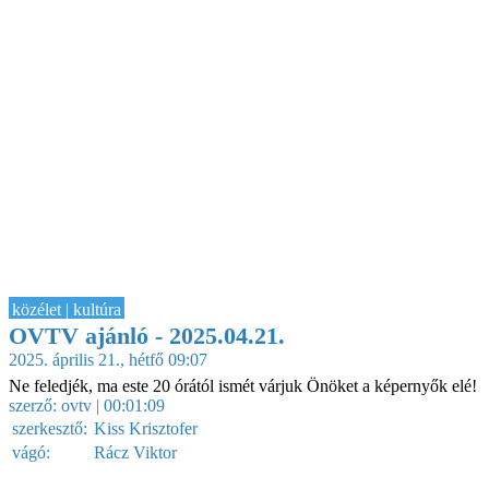
közélet | kultúra
OVTV ajánló - 2025.04.21.
2025. április 21., hétfő 09:07
Ne feledjék, ma este 20 órától ismét várjuk Önöket a képernyők elé!
szerző:
ovtv
| 00:01:09
szerkesztő:
Kiss Krisztofer
vágó:
Rácz Viktor