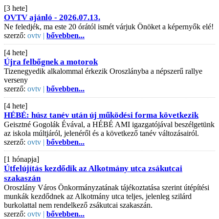
[3 hete]
OVTV ajánló - 2026.07.13.
Ne feledjék, ma este 20 órától ismét várjuk Önöket a képernyők elé!
szerző:
ovtv |
bővebben...
[4 hete]
Újra felbőgnek a motorok
Tizenegyedik alkalommal érkezik Oroszlányba a népszerű rallye
verseny
szerző:
ovtv |
bővebben...
[4 hete]
HÉBÉ: húsz tanév után új működési forma következik
Geisztné Gogolák Évával, a HÉBÉ AMI igazgatójával beszélgetünk
az iskola múltjáról, jelenéről és a következő tanév változásairól.
szerző:
ovtv |
bővebben...
[1 hónapja]
Útfelújítás kezdődik az Alkotmány utca zsákutcai
szakaszán
Oroszlány Város Önkormányzatának tájékoztatása szerint útépítési
munkák kezdődnek az Alkotmány utca teljes, jelenleg szilárd
burkolattal nem rendelkező zsákutcai szakaszán.
szerző:
ovtv |
bővebben...