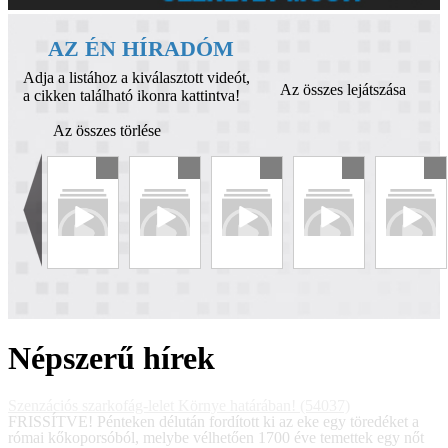
AZ ÉN HÍRADÓM
Adja a listához a kiválasztott videót,
Az összes lejátszása
a cikken található ikonra kattintva!
Az összes törlése
Népszerű hírek
Szenzációs szarkofág-lelet Környe határában! (54037)
FRISSÍTVE! Pénteken délután fordított ki az eke egy töredéket a
római kőkoporsóból, melybe vélhetően 1700 éve temettek egy nőt