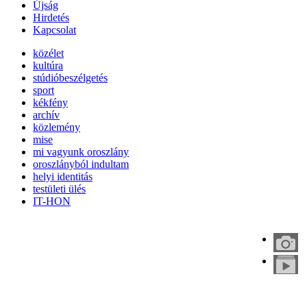
Újság
Hirdetés
Kapcsolat
közélet
kultúra
stúdióbeszélgetés
sport
kékfény
archív
közlemény
mise
mi vagyunk oroszlány
oroszlányból indultam
helyi identitás
testületi ülés
IT-HON