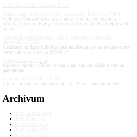
Vírus- és karantén-kisokos (45719)
Óriási római erődöt tárnak fel a szomszédos Környén (37808)
A Magyar Nemzeti Múzeum, a pécsi és debreceni egyetem, a
miskolci múzeum, Kuny Domokos Múzeum közös projektje az idei
feltárás.
Tűzoltóink szupergyorsak – miért "késhetnek" mégis egy
tűzesetnél? (36289)
A riasztási rendszer működésének tanulságai egy mopedautó porrá
égése kapcsán. A válasz 360-441?
Lélekmelengető (35759)
Kabátok lógnak a főtéren, meleg sálak, sapkák várják mellettük
gazdájukat.
Vérre menő vita volt (35626)
Egy vita hevében életét vesztette egy 21 éves tatabányai férfi.
Archívum
2026. augusztus (8)
2026. július (43)
2026. június (62)
2026. május (65)
2026. április (70)