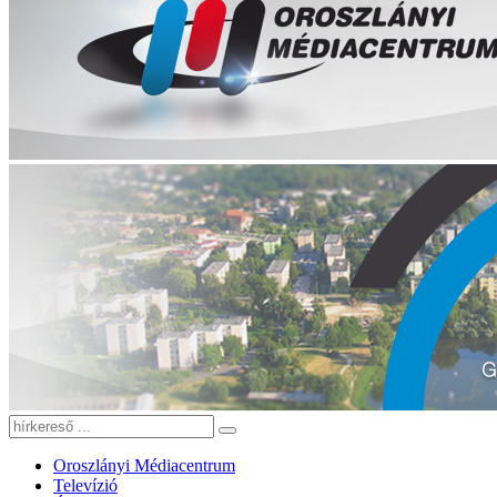
Oroszlányi Médiacentrum
Televízió