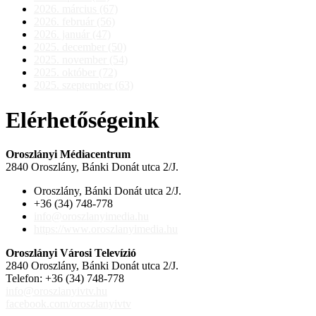
2026. március (67)
2026. február (56)
2026. január (47)
2025. december (50)
2025. november (54)
2025. október (72)
2025. szeptember (63)
Elérhetőségeink
Oroszlányi Médiacentrum
2840 Oroszlány, Bánki Donát utca 2/J.
Oroszlány, Bánki Donát utca 2/J.
+36 (34) 748-778
info@oroszlanyimedia.hu
https://www.oroszlanyimedia.hu
Oroszlányi Városi Televízió
2840 Oroszlány, Bánki Donát utca 2/J.
Telefon: +36 (34) 748-778
info@oroszlanyivtv.hu
facebook.com/oroszlanyivtv