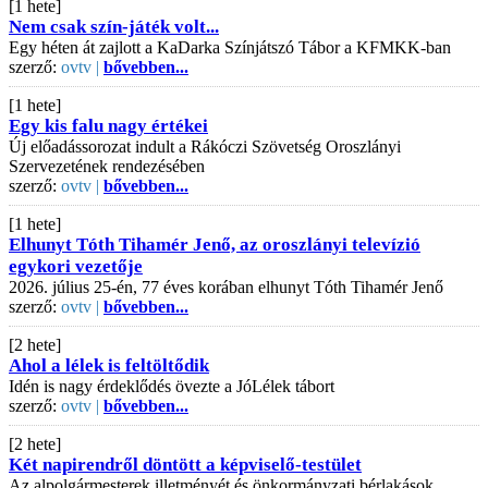
[1 hete]
Nem csak szín-játék volt...
Egy héten át zajlott a KaDarka Színjátszó Tábor a KFMKK-ban
szerző:
ovtv |
bővebben...
[1 hete]
Egy kis falu nagy értékei
Új előadássorozat indult a Rákóczi Szövetség Oroszlányi
Szervezetének rendezésében
szerző:
ovtv |
bővebben...
[1 hete]
Elhunyt Tóth Tihamér Jenő, az oroszlányi televízió
egykori vezetője
2026. július 25-én, 77 éves korában elhunyt Tóth Tihamér Jenő
szerző:
ovtv |
bővebben...
[2 hete]
Ahol a lélek is feltöltődik
Idén is nagy érdeklődés övezte a JóLélek tábort
szerző:
ovtv |
bővebben...
[2 hete]
Két napirendről döntött a képviselő-testület
Az alpolgármesterek illetményét és önkormányzati bérlakások