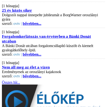
[1 hónapja]
25 év közös siker
Dolgozói nappal ünnepelte jubileumát a BorgWarner oroszlányi
gyára
szerző:
ovtv |
bővebben...
[1 hónapja]
Forgalomkorlátozás van érvényben a Bánki Donát
utcában
A Bánki Donát utcában forgalomcsillapító küszöb és kiemelt
gyalogátkelőhely épül.
szerző:
ovtv |
bővebben...
[1 hónapja]
Nem áll meg az élet a vízen
Eredményesek az oroszlányi kajakosok
szerző:
ovtv |
bővebben...
Összes hír...