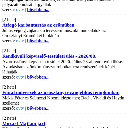
pályázati kiírását tárgyalták
szerző:
ovtv |
bővebben...
[2 hete]
Átfogó karbantartás az erőműben
Július végéig zajlanak a tervszerű műszaki munkálatok az
Oroszlányi Erőmű két blokkján
szerző:
ovtv |
bővebben...
[2 hete]
Rendkívüli képviselő-testületi ülés - 2026/08.
Az oroszlányi képviselő-testület 2026. július 23-ai rendkívüli ülése.
Az adásban az önkormányzat robotkamera rendszerének képét
láthatják.
szerző:
ovtv |
bővebben...
[2 hete]
Fiatal művészek az oroszlányi evangélikus templomban
Mekis Péter és Selmeczi Noémi idézte meg Bach, Vivaldi és Haydn
szellemét
szerző:
ovtv |
bővebben...
[2 hete]
Mozart Majkon járt