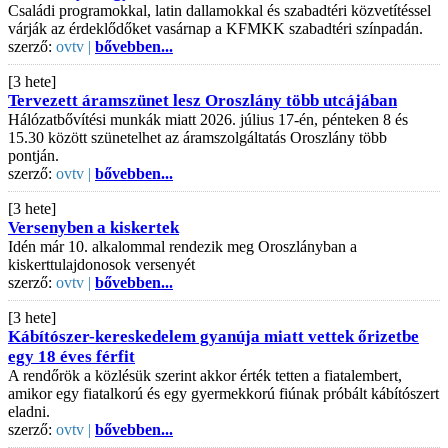
Családi programokkal, latin dallamokkal és szabadtéri közvetítéssel
várják az érdeklődőket vasárnap a KFMKK szabadtéri színpadán.
szerző:
ovtv |
bővebben...
[3 hete]
Tervezett áramszünet lesz Oroszlány több utcájában
Hálózatbővítési munkák miatt 2026. július 17-én, pénteken 8 és
15.30 között szünetelhet az áramszolgáltatás Oroszlány több
pontján.
szerző:
ovtv |
bővebben...
[3 hete]
Versenyben a kiskertek
Idén már 10. alkalommal rendezik meg Oroszlányban a
kiskerttulajdonosok versenyét
szerző:
ovtv |
bővebben...
[3 hete]
Kábítószer-kereskedelem gyanúja miatt vettek őrizetbe
egy 18 éves férfit
A rendőrök a közlésük szerint akkor érték tetten a fiatalembert,
amikor egy fiatalkorú és egy gyermekkorú fiúnak próbált kábítószert
eladni.
szerző:
ovtv |
bővebben...