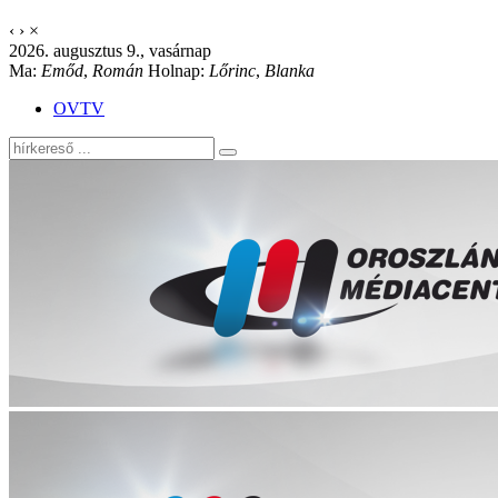
‹
›
×
2026. augusztus 9., vasárnap
Ma:
Emőd
,
Román
Holnap:
Lőrinc
,
Blanka
OVTV