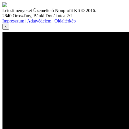
Létesítményeket Üzemeltető Nonprofit Kft © 2016.
2840 Oroszlány, Bánki Donát utca 2/J.
Impresszum
|
Adatvédelem
|
Oldaltérkép
×