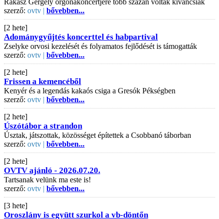
Rákász Gergely orgonakoncertjére több százan voltak kíváncsiak
szerző:
ovtv |
bővebben...
[2 hete]
Adománygyűjtés koncerttel és habpartival
Zselyke orvosi kezelését és folyamatos fejlődését is támogatták
szerző:
ovtv |
bővebben...
[2 hete]
Frissen a kemencéből
Kenyér és a legendás kakaós csiga a Gresók Pékségben
szerző:
ovtv |
bővebben...
[2 hete]
Úszótábor a strandon
Úsztak, játszottak, közösséget építettek a Csobbanó táborban
szerző:
ovtv |
bővebben...
[2 hete]
OVTV ajánló - 2026.07.20.
Tartsanak velünk ma este is!
szerző:
ovtv |
bővebben...
[3 hete]
Oroszlány is együtt szurkol a vb-döntőn