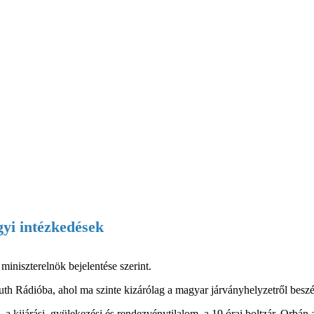
yi intézkedések
iniszterelnök bejelentése szerint.
suth Rádióba, ahol ma szinte kizárólag a magyar járványhelyzetről besz
s, a kijárási, gyülekezési és rendezvénytilalom, a 19 órai boltzár. Orbá