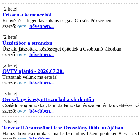
[2 hete]
Frissen a kemencéből
Kenyér és a legendás kakaós csiga a Gresók Pékségben
szerző:
ovtv |
bővebben...
[2 hete]
Úszótábor a strandon
Úsztak, játszottak, közösséget építettek a Csobbanó táborban
szerző:
ovtv |
bővebben...
[2 hete]
OVTV ajánló - 2026.07.20.
Tartsanak velünk ma este is!
szerző:
ovtv |
bővebben...
[3 hete]
Oroszlány is együtt szurkol a vb-döntőn
Családi programokkal, latin dallamokkal és szabadtéri közvetítéssel
szerző:
ovtv |
bővebben...
[3 hete]
Tervezett áramszünet lesz Oroszlány több utcájában
Hálózatbővítési munkák miatt 2026. július 17-én, pénteken 8 és 15.30