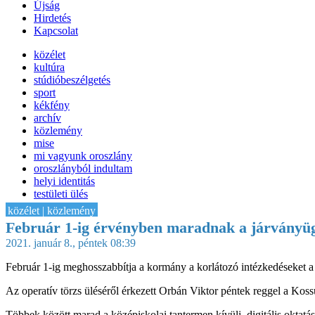
Újság
Hirdetés
Kapcsolat
közélet
kultúra
stúdióbeszélgetés
sport
kékfény
archív
közlemény
mise
mi vagyunk oroszlány
oroszlányból indultam
helyi identitás
testületi ülés
IT-HON
közélet | közlemény
Február 1-ig érvényben maradnak a járványüg
2021. január 8., péntek 08:39
Február 1-ig meghosszabbítja a kormány a korlátozó intézkedéseket a m
Az operatív törzs üléséről érkezett Orbán Viktor péntek reggel a Kos
Többek között marad a középiskolai tantermen kívüli, digitális oktatá