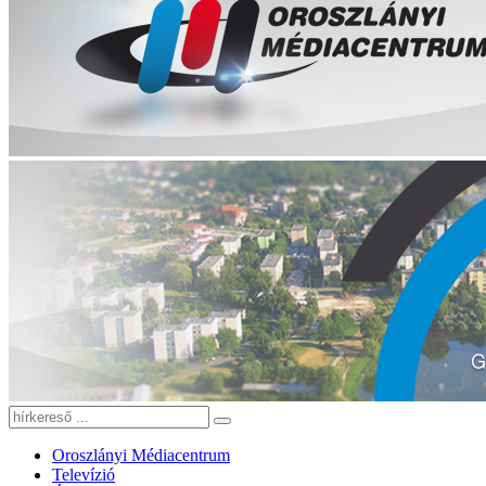
Oroszlányi Médiacentrum
Televízió