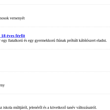
nosok versenyét
18 éves férfit
r egy fiatalkorú és egy gyermekkorú fiúnak próbált kábítószert eladni.
eny
kola múltjáról, jelenéről és a következő tanév változásairól.