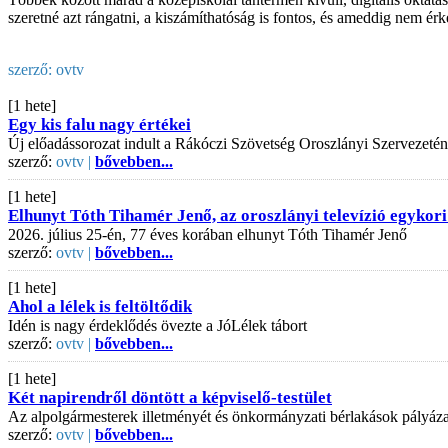
szeretné azt rángatni, a kiszámíthatóság is fontos, és ameddig nem érk
szerző:
ovtv
[1 hete]
Egy kis falu nagy értékei
Új előadássorozat indult a Rákóczi Szövetség Oroszlányi Szervezeté
szerző:
ovtv |
bővebben...
[1 hete]
Elhunyt Tóth Tihamér Jenő, az oroszlányi televízió egykori
2026. július 25-én, 77 éves korában elhunyt Tóth Tihamér Jenő
szerző:
ovtv |
bővebben...
[1 hete]
Ahol a lélek is feltöltődik
Idén is nagy érdeklődés övezte a JóLélek tábort
szerző:
ovtv |
bővebben...
[1 hete]
Két napirendről döntött a képviselő-testület
Az alpolgármesterek illetményét és önkormányzati bérlakások pályázati
szerző:
ovtv |
bővebben...