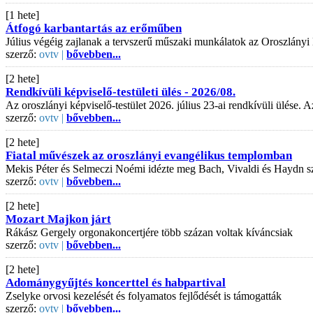
[1 hete]
Átfogó karbantartás az erőműben
Július végéig zajlanak a tervszerű műszaki munkálatok az Oroszlányi
szerző:
ovtv |
bővebben...
[2 hete]
Rendkívüli képviselő-testületi ülés - 2026/08.
Az oroszlányi képviselő-testület 2026. július 23-ai rendkívüli ülése
szerző:
ovtv |
bővebben...
[2 hete]
Fiatal művészek az oroszlányi evangélikus templomban
Mekis Péter és Selmeczi Noémi idézte meg Bach, Vivaldi és Haydn s
szerző:
ovtv |
bővebben...
[2 hete]
Mozart Majkon járt
Rákász Gergely orgonakoncertjére több százan voltak kíváncsiak
szerző:
ovtv |
bővebben...
[2 hete]
Adománygyűjtés koncerttel és habpartival
Zselyke orvosi kezelését és folyamatos fejlődését is támogatták
szerző:
ovtv |
bővebben...