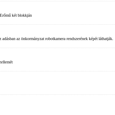
 Erőmű két blokkján
. Az adásban az önkormányzat robotkamera rendszerének képét láthatják.
zellemét