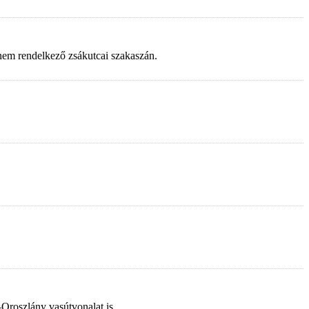
 nem rendelkező zsákutcai szakaszán.
–Oroszlány vasútvonalat is.