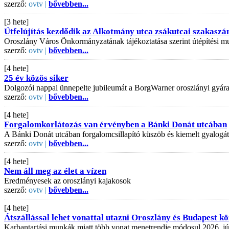
szerző:
ovtv |
bővebben...
[3 hete]
Útfelújítás kezdődik az Alkotmány utca zsákutcai szakaszá
Oroszlány Város Önkormányzatának tájékoztatása szerint útépítési mu
szerző:
ovtv |
bővebben...
[4 hete]
25 év közös siker
Dolgozói nappal ünnepelte jubileumát a BorgWarner oroszlányi gyár
szerző:
ovtv |
bővebben...
[4 hete]
Forgalomkorlátozás van érvényben a Bánki Donát utcában
A Bánki Donát utcában forgalomcsillapító küszöb és kiemelt gyalogát
szerző:
ovtv |
bővebben...
[4 hete]
Nem áll meg az élet a vízen
Eredményesek az oroszlányi kajakosok
szerző:
ovtv |
bővebben...
[4 hete]
Átszállással lehet vonattal utazni Oroszlány és Budapest kö
Karbantartási munkák miatt több vonat menetrendje módosul 2026. júli