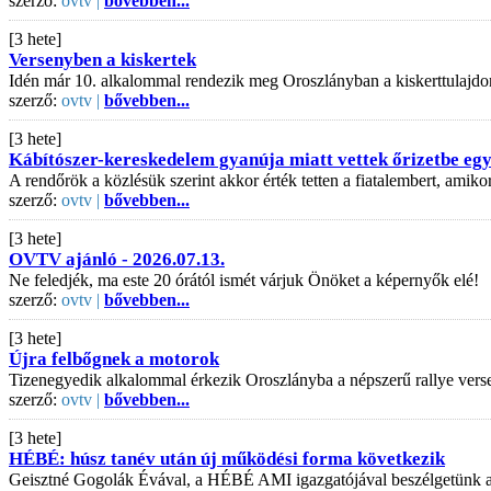
szerző:
ovtv |
bővebben...
[3 hete]
Versenyben a kiskertek
Idén már 10. alkalommal rendezik meg Oroszlányban a kiskerttulajdo
szerző:
ovtv |
bővebben...
[3 hete]
Kábítószer-kereskedelem gyanúja miatt vettek őrizetbe egy 
A rendőrök a közlésük szerint akkor érték tetten a fiatalembert, amiko
szerző:
ovtv |
bővebben...
[3 hete]
OVTV ajánló - 2026.07.13.
Ne feledjék, ma este 20 órától ismét várjuk Önöket a képernyők elé!
szerző:
ovtv |
bővebben...
[3 hete]
Újra felbőgnek a motorok
Tizenegyedik alkalommal érkezik Oroszlányba a népszerű rallye vers
szerző:
ovtv |
bővebben...
[3 hete]
HÉBÉ: húsz tanév után új működési forma következik
Geisztné Gogolák Évával, a HÉBÉ AMI igazgatójával beszélgetünk az is