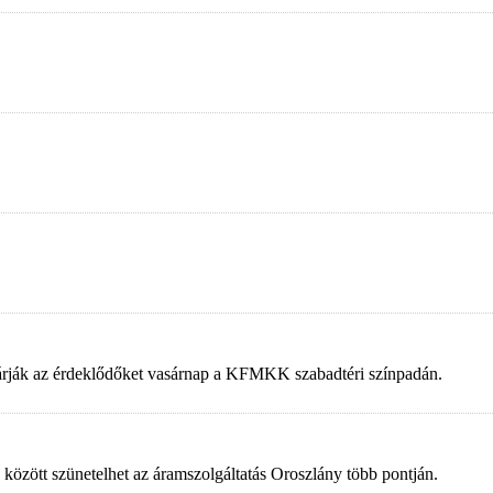
 várják az érdeklődőket vasárnap a KFMKK szabadtéri színpadán.
 között szünetelhet az áramszolgáltatás Oroszlány több pontján.