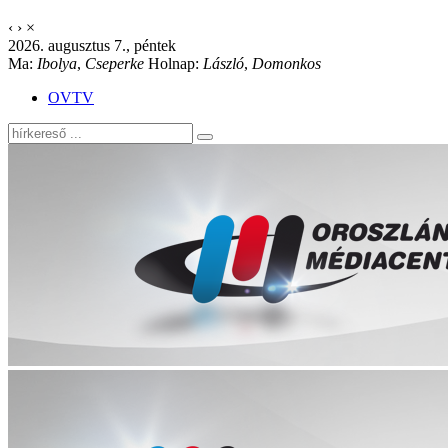
‹
›
×
2026. augusztus 7., péntek
Ma:
Ibolya
,
Cseperke
Holnap:
László
,
Domonkos
OVTV