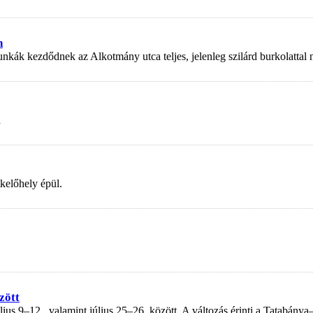
n
nkák kezdődnek az Alkotmány utca teljes, jelenleg szilárd burkolattal
a
kelőhely épül.
zött
us 9–12., valamint július 25–26. között. A változás érinti a Tatabánya