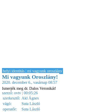
helyi identitás | mi vagyunk oroszlány
Mi vagyunk Oroszlány!
2020. december 6., vasárnap 08:57
Ismerjék meg dr. Dalos Veronikát!
szerző:
ovtv
| 00:05:26
szerkesztő:
Akl Ágnes
vágó:
Suta László
operatőr:
Suta László