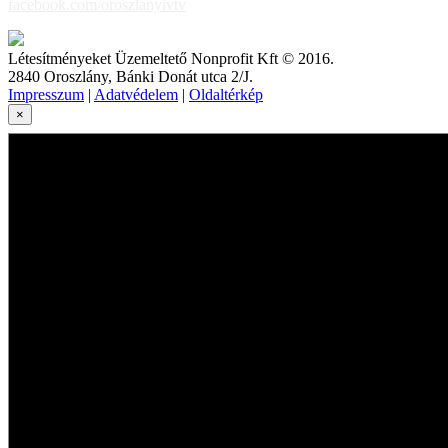
facebook.com/oroszlanyivtv
Létesítményeket Üzemeltető Nonprofit Kft © 2016.
2840 Oroszlány, Bánki Donát utca 2/J.
Impresszum
|
Adatvédelem
|
Oldaltérkép
×