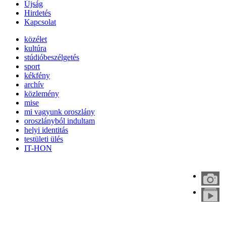
Újság
Hirdetés
Kapcsolat
közélet
kultúra
stúdióbeszélgetés
sport
kékfény
archív
közlemény
mise
mi vagyunk oroszlány
oroszlányból indultam
helyi identitás
testületi ülés
IT-HON