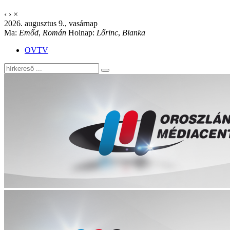
‹
›
×
2026. augusztus 9., vasárnap
Ma:
Emőd
,
Román
Holnap:
Lőrinc
,
Blanka
OVTV