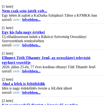
[1 hete]
Nem csak szín-játék volt...
Egy héten át zajlott a KaDarka Színjátszó Tábor a KFMKK-ban
szerző:
ovtv |
bővebben...
[1 hete]
Egy kis falu nagy értékei
Új előadássorozat indult a Rákóczi Szövetség Oroszlányi
Szervezetének rendezésében
szerző:
ovtv |
bővebben...
[1 hete]
Elhunyt Tóth Tihamér Jenő, az oroszlányi televízió
egykori vezetője
2026. július 25-én, 77 éves korában elhunyt Tóth Tihamér Jenő
szerző:
ovtv |
bővebben...
[2 hete]
Ahol a lélek is feltöltődik
Idén is nagy érdeklődés övezte a JóLélek tábort
szerző:
ovtv |
bővebben...
[2 hete]