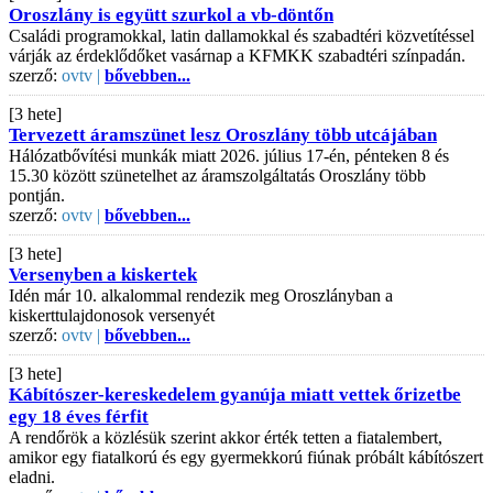
Oroszlány is együtt szurkol a vb-döntőn
Családi programokkal, latin dallamokkal és szabadtéri közvetítéssel
várják az érdeklődőket vasárnap a KFMKK szabadtéri színpadán.
szerző:
ovtv |
bővebben...
[3 hete]
Tervezett áramszünet lesz Oroszlány több utcájában
Hálózatbővítési munkák miatt 2026. július 17-én, pénteken 8 és
15.30 között szünetelhet az áramszolgáltatás Oroszlány több
pontján.
szerző:
ovtv |
bővebben...
[3 hete]
Versenyben a kiskertek
Idén már 10. alkalommal rendezik meg Oroszlányban a
kiskerttulajdonosok versenyét
szerző:
ovtv |
bővebben...
[3 hete]
Kábítószer-kereskedelem gyanúja miatt vettek őrizetbe
egy 18 éves férfit
A rendőrök a közlésük szerint akkor érték tetten a fiatalembert,
amikor egy fiatalkorú és egy gyermekkorú fiúnak próbált kábítószert
eladni.