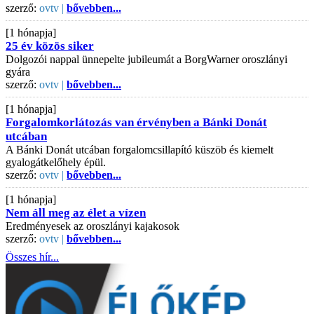
szerző:
ovtv |
bővebben...
[1 hónapja]
25 év közös siker
Dolgozói nappal ünnepelte jubileumát a BorgWarner oroszlányi
gyára
szerző:
ovtv |
bővebben...
[1 hónapja]
Forgalomkorlátozás van érvényben a Bánki Donát
utcában
A Bánki Donát utcában forgalomcsillapító küszöb és kiemelt
gyalogátkelőhely épül.
szerző:
ovtv |
bővebben...
[1 hónapja]
Nem áll meg az élet a vízen
Eredményesek az oroszlányi kajakosok
szerző:
ovtv |
bővebben...
Összes hír...