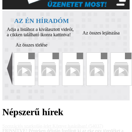
AZ ÉN HÍRADÓM
Adja a listához a kiválasztott videót,
Az összes lejátszása
a cikken található ikonra kattintva!
Az összes törlése
Népszerű hírek
Szenzációs szarkofág-lelet Környe határában! (54037)
FRISSÍTVE! Pénteken délután fordított ki az eke egy töredéket a