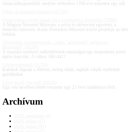
római kőkoporsóból, melybe vélhetően 1700 éve temettek egy nőt
Vírus- és karantén-kisokos (45719)
Óriási római erődöt tárnak fel a szomszédos Környén (37808)
A Magyar Nemzeti Múzeum, a pécsi és debreceni egyetem, a
miskolci múzeum, Kuny Domokos Múzeum közös projektje az idei
feltárás.
Tűzoltóink szupergyorsak – miért "késhetnek" mégis egy
tűzesetnél? (36289)
A riasztási rendszer működésének tanulságai egy mopedautó porrá
égése kapcsán. A válasz 360-441?
Lélekmelengető (35759)
Kabátok lógnak a főtéren, meleg sálak, sapkák várják mellettük
gazdájukat.
Vérre menő vita volt (35626)
Egy vita hevében életét vesztette egy 21 éves tatabányai férfi.
Archívum
2026. augusztus (8)
2026. július (43)
2026. június (62)
2026. május (65)