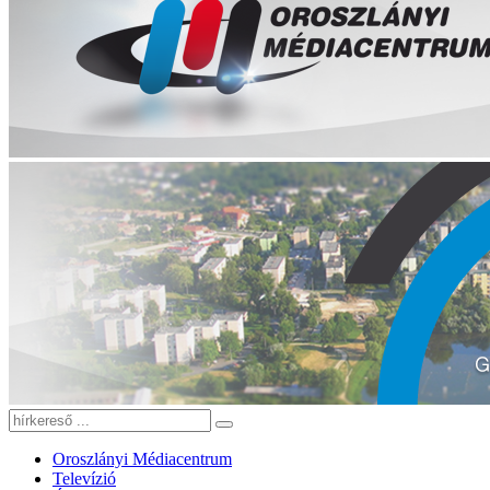
Oroszlányi Médiacentrum
Televízió