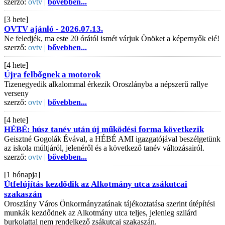
szerző:
ovtv |
bővebben...
[3 hete]
OVTV ajánló - 2026.07.13.
Ne feledjék, ma este 20 órától ismét várjuk Önöket a képernyők elé!
szerző:
ovtv |
bővebben...
[4 hete]
Újra felbőgnek a motorok
Tizenegyedik alkalommal érkezik Oroszlányba a népszerű rallye
verseny
szerző:
ovtv |
bővebben...
[4 hete]
HÉBÉ: húsz tanév után új működési forma következik
Geisztné Gogolák Évával, a HÉBÉ AMI igazgatójával beszélgetünk
az iskola múltjáról, jelenéről és a következő tanév változásairól.
szerző:
ovtv |
bővebben...
[1 hónapja]
Útfelújítás kezdődik az Alkotmány utca zsákutcai
szakaszán
Oroszlány Város Önkormányzatának tájékoztatása szerint útépítési
munkák kezdődnek az Alkotmány utca teljes, jelenleg szilárd
burkolattal nem rendelkező zsákutcai szakaszán.