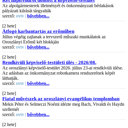
Két napirendről döntött a képviselő-testület
Az alpolgármesterek illetményét és önkormányzati bérlakások
pályázati kiírását tárgyalták
szerző:
ovtv |
bővebben...
[2 hete]
Átfogó karbantartás az erőműben
Július végéig zajlanak a tervszerű műszaki munkálatok az
Oroszlányi Erőmű két blokkján
szerző:
ovtv |
bővebben...
[2 hete]
Rendkívüli képviselő-testületi ülés - 2026/08.
Az oroszlányi képviselő-testület 2026. július 23-ai rendkívüli ülése.
Az adásban az önkormányzat robotkamera rendszerének képét
láthatják.
szerző:
ovtv |
bővebben...
[2 hete]
Fiatal művészek az oroszlányi evangélikus templomban
Mekis Péter és Selmeczi Noémi idézte meg Bach, Vivaldi és Haydn
szellemét
szerző:
ovtv |
bővebben...
[2 hete]