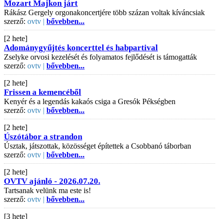
Mozart Majkon járt
Rákász Gergely orgonakoncertjére több százan voltak kíváncsiak
szerző:
ovtv |
bővebben...
[2 hete]
Adománygyűjtés koncerttel és habpartival
Zselyke orvosi kezelését és folyamatos fejlődését is támogatták
szerző:
ovtv |
bővebben...
[2 hete]
Frissen a kemencéből
Kenyér és a legendás kakaós csiga a Gresók Pékségben
szerző:
ovtv |
bővebben...
[2 hete]
Úszótábor a strandon
Úsztak, játszottak, közösséget építettek a Csobbanó táborban
szerző:
ovtv |
bővebben...
[2 hete]
OVTV ajánló - 2026.07.20.
Tartsanak velünk ma este is!
szerző:
ovtv |
bővebben...
[3 hete]