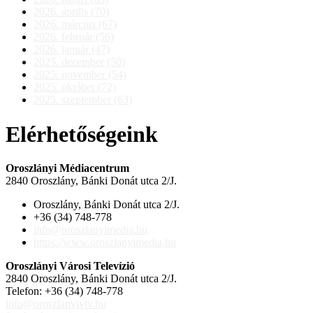
2026. április (70)
2026. március (67)
2026. február (56)
2026. január (47)
2025. december (50)
2025. november (54)
2025. október (72)
2025. szeptember (63)
Elérhetőségeink
Oroszlányi Médiacentrum
2840 Oroszlány, Bánki Donát utca 2/J.
Oroszlány, Bánki Donát utca 2/J.
+36 (34) 748-778
info@oroszlanyimedia.hu
https://www.oroszlanyimedia.hu
Oroszlányi Városi Televízió
2840 Oroszlány, Bánki Donát utca 2/J.
Telefon: +36 (34) 748-778
info@oroszlanyivtv.hu