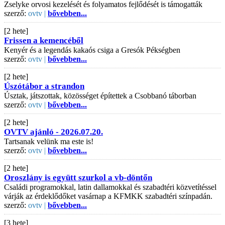
Zselyke orvosi kezelését és folyamatos fejlődését is támogatták
szerző:
ovtv |
bővebben...
[2 hete]
Frissen a kemencéből
Kenyér és a legendás kakaós csiga a Gresók Pékségben
szerző:
ovtv |
bővebben...
[2 hete]
Úszótábor a strandon
Úsztak, játszottak, közösséget építettek a Csobbanó táborban
szerző:
ovtv |
bővebben...
[2 hete]
OVTV ajánló - 2026.07.20.
Tartsanak velünk ma este is!
szerző:
ovtv |
bővebben...
[2 hete]
Oroszlány is együtt szurkol a vb-döntőn
Családi programokkal, latin dallamokkal és szabadtéri közvetítéssel
várják az érdeklődőket vasárnap a KFMKK szabadtéri színpadán.
szerző:
ovtv |
bővebben...
[3 hete]