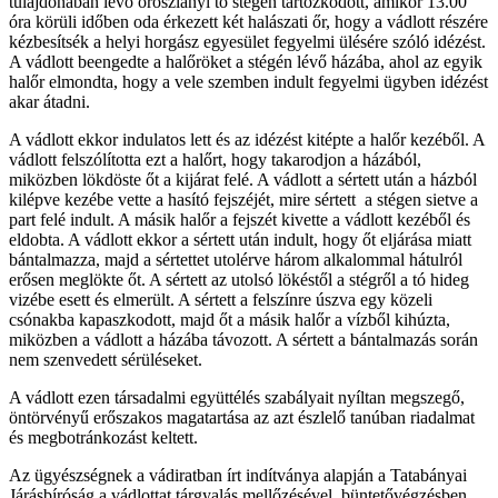
tulajdonában lévő oroszlányi tó stégén tartózkodott, amikor 13.00
óra körüli időben oda érkezett két halászati őr, hogy a vádlott részére
kézbesítsék a helyi horgász egyesület fegyelmi ülésére szóló idézést.
A vádlott beengedte a halőröket a stégén lévő házába, ahol az egyik
halőr elmondta, hogy a vele szemben indult fegyelmi ügyben idézést
akar átadni.
A vádlott ekkor indulatos lett és az idézést kitépte a halőr kezéből. A
vádlott felszólította ezt a halőrt, hogy takarodjon a házából,
miközben lökdöste őt a kijárat felé. A vádlott a sértett után a házból
kilépve kezébe vette a hasító fejszéjét, mire sértett a stégen sietve a
part felé indult. A másik halőr a fejszét kivette a vádlott kezéből és
eldobta. A vádlott ekkor a sértett után indult, hogy őt eljárása miatt
bántalmazza, majd a sértettet utolérve három alkalommal hátulról
erősen meglökte őt. A sértett az utolsó lökéstől a stégről a tó hideg
vizébe esett és elmerült. A sértett a felszínre úszva egy közeli
csónakba kapaszkodott, majd őt a másik halőr a vízből kihúzta,
miközben a vádlott a házába távozott. A sértett a bántalmazás során
nem szenvedett sérüléseket.
A vádlott ezen társadalmi együttélés szabályait nyíltan megszegő,
öntörvényű erőszakos magatartása az azt észlelő tanúban riadalmat
és megbotránkozást keltett.
Az ügyészségnek a vádiratban írt indítványa alapján a Tatabányai
Járásbíróság a vádlottat tárgyalás mellőzésével, büntetővégzésben