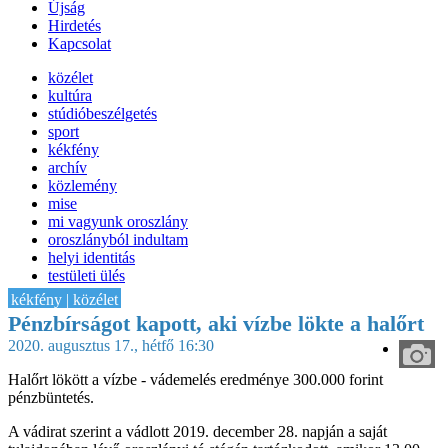
Újság
Hirdetés
Kapcsolat
közélet
kultúra
stúdióbeszélgetés
sport
kékfény
archív
közlemény
mise
mi vagyunk oroszlány
oroszlányból indultam
helyi identitás
testületi ülés
IT-HON
kékfény | közélet
Pénzbírságot kapott, aki vízbe lökte a halőrt
2020. augusztus 17., hétfő 16:30
Halőrt lökött a vízbe - vádemelés eredménye 300.000 forint
pénzbüntetés.
A vádirat szerint a vádlott 2019. december 28. napján a saját