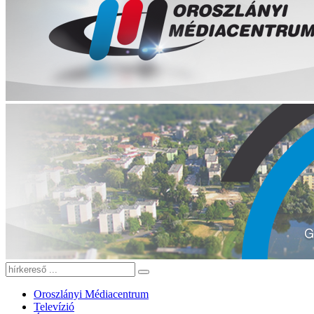
Oroszlányi Médiacentrum
Televízió