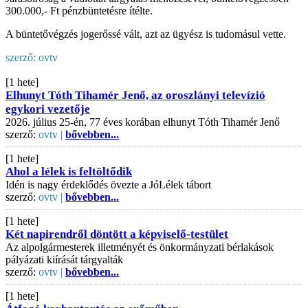
300.000,- Ft pénzbüntetésre ítélte.
A büntetővégzés jogerőssé vált, azt az ügyész is tudomásul vette.
szerző:
ovtv
[1 hete]
Elhunyt Tóth Tihamér Jenő, az oroszlányi televízió
egykori vezetője
2026. július 25-én, 77 éves korában elhunyt Tóth Tihamér Jenő
szerző:
ovtv |
bővebben...
[1 hete]
Ahol a lélek is feltöltődik
Idén is nagy érdeklődés övezte a JóLélek tábort
szerző:
ovtv |
bővebben...
[1 hete]
Két napirendről döntött a képviselő-testület
Az alpolgármesterek illetményét és önkormányzati bérlakások
pályázati kiírását tárgyalták
szerző:
ovtv |
bővebben...
[1 hete]