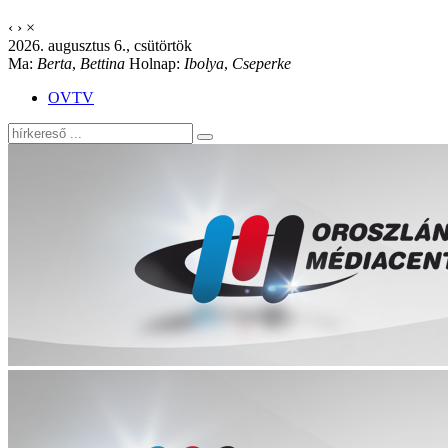
‹
›
×
2026. augusztus 6., csütörtök
Ma:
Berta
,
Bettina
Holnap:
Ibolya
,
Cseperke
OVTV