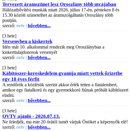
Tervezett áramszünet lesz Oroszlány több utcájában
Hálózatbővítési munkák miatt 2026. július 17-én, pénteken 8 és
15.30 között szünetelhet az áramszolgáltatás Oroszlány több
pontján.
szerző:
ovtv |
bővebben...
[3 hete]
Versenyben a kiskertek
Idén már 10. alkalommal rendezik meg Oroszlányban a
kiskerttulajdonosok versenyét
szerző:
ovtv |
bővebben...
[3 hete]
Kábítószer-kereskedelem gyanúja miatt vettek őrizetbe
egy 18 éves férfit
A rendőrök a közlésük szerint akkor érték tetten a fiatalembert,
amikor egy fiatalkorú és egy gyermekkorú fiúnak próbált kábítószert
eladni.
szerző:
ovtv |
bővebben...
[3 hete]
OVTV ajánló - 2026.07.13.
Ne feledjék, ma este 20 órától ismét várjuk Önöket a képernyők elé!
szerző:
ovtv |
bővebben...