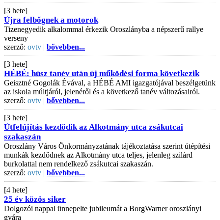
[3 hete]
Újra felbőgnek a motorok
Tizenegyedik alkalommal érkezik Oroszlányba a népszerű rallye
verseny
szerző:
ovtv |
bővebben...
[3 hete]
HÉBÉ: húsz tanév után új működési forma következik
Geisztné Gogolák Évával, a HÉBÉ AMI igazgatójával beszélgetünk
az iskola múltjáról, jelenéről és a következő tanév változásairól.
szerző:
ovtv |
bővebben...
[3 hete]
Útfelújítás kezdődik az Alkotmány utca zsákutcai
szakaszán
Oroszlány Város Önkormányzatának tájékoztatása szerint útépítési
munkák kezdődnek az Alkotmány utca teljes, jelenleg szilárd
burkolattal nem rendelkező zsákutcai szakaszán.
szerző:
ovtv |
bővebben...
[4 hete]
25 év közös siker
Dolgozói nappal ünnepelte jubileumát a BorgWarner oroszlányi
gyára