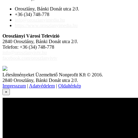
Oroszlány, Bánki Donát utca 2/J.
+36 (34) 748-778
info@oroszlanyimedia.hu
https://www.oroszlanyimedia.hu
Oroszlányi Városi Televízió
2840 Oroszlány, Bánki Donát utca 2/J.
Telefon: +36 (34) 748-778
info@oroszlanyivtv.hu
facebook.com/oroszlanyivtv
Létesítményeket Üzemeltető Nonprofit Kft © 2016.
2840 Oroszlány, Bánki Donát utca 2/J.
Impresszum
|
Adatvédelem
|
Oldaltérkép
×