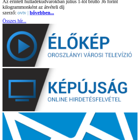
Az érintett hulladékudvarokban július 1-től bruttó 36 forint
kilogrammonként az átvételi díj
szerző:
ovtv |
bővebben...
Összes hír...