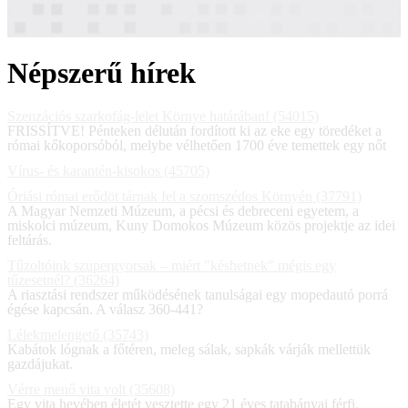
Népszerű hírek
Szenzációs szarkofág-lelet Környe határában! (54015)
FRISSÍTVE! Pénteken délután fordított ki az eke egy töredéket a
római kőkoporsóból, melybe vélhetően 1700 éve temettek egy nőt
Vírus- és karantén-kisokos (45705)
Óriási római erődöt tárnak fel a szomszédos Környén (37791)
A Magyar Nemzeti Múzeum, a pécsi és debreceni egyetem, a
miskolci múzeum, Kuny Domokos Múzeum közös projektje az idei
feltárás.
Tűzoltóink szupergyorsak – miért "késhetnek" mégis egy
tűzesetnél? (36264)
A riasztási rendszer működésének tanulságai egy mopedautó porrá
égése kapcsán. A válasz 360-441?
Lélekmelengető (35743)
Kabátok lógnak a főtéren, meleg sálak, sapkák várják mellettük
gazdájukat.
Vérre menő vita volt (35608)
Egy vita hevében életét vesztette egy 21 éves tatabányai férfi.