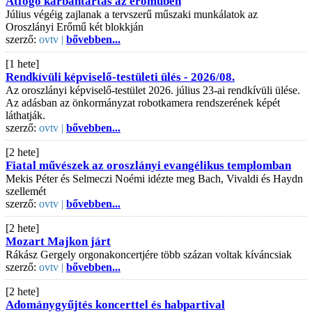
Átfogó karbantartás az erőműben
Július végéig zajlanak a tervszerű műszaki munkálatok az
Oroszlányi Erőmű két blokkján
szerző:
ovtv |
bővebben...
[1 hete]
Rendkívüli képviselő-testületi ülés - 2026/08.
Az oroszlányi képviselő-testület 2026. július 23-ai rendkívüli ülése.
Az adásban az önkormányzat robotkamera rendszerének képét
láthatják.
szerző:
ovtv |
bővebben...
[2 hete]
Fiatal művészek az oroszlányi evangélikus templomban
Mekis Péter és Selmeczi Noémi idézte meg Bach, Vivaldi és Haydn
szellemét
szerző:
ovtv |
bővebben...
[2 hete]
Mozart Majkon járt
Rákász Gergely orgonakoncertjére több százan voltak kíváncsiak
szerző:
ovtv |
bővebben...
[2 hete]
Adománygyűjtés koncerttel és habpartival