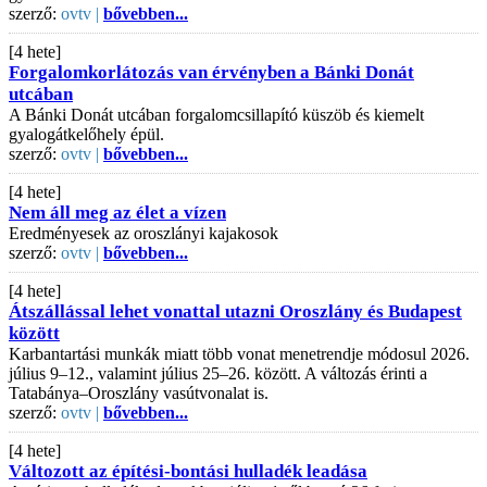
szerző:
ovtv |
bővebben...
[4 hete]
Forgalomkorlátozás van érvényben a Bánki Donát
utcában
A Bánki Donát utcában forgalomcsillapító küszöb és kiemelt
gyalogátkelőhely épül.
szerző:
ovtv |
bővebben...
[4 hete]
Nem áll meg az élet a vízen
Eredményesek az oroszlányi kajakosok
szerző:
ovtv |
bővebben...
[4 hete]
Átszállással lehet vonattal utazni Oroszlány és Budapest
között
Karbantartási munkák miatt több vonat menetrendje módosul 2026.
július 9–12., valamint július 25–26. között. A változás érinti a
Tatabánya–Oroszlány vasútvonalat is.
szerző:
ovtv |
bővebben...
[4 hete]
Változott az építési-bontási hulladék leadása