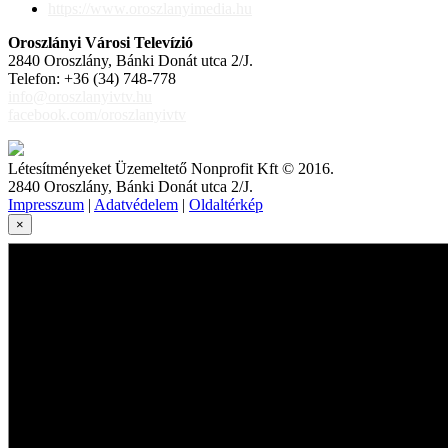
https://www.oroszlanyimedia.hu
Oroszlányi Városi Televízió
2840 Oroszlány, Bánki Donát utca 2/J.
Telefon: +36 (34) 748-778
info@oroszlanyivtv.hu
facebook.com/oroszlanyivtv
Létesítményeket Üzemeltető Nonprofit Kft © 2016.
2840 Oroszlány, Bánki Donát utca 2/J.
Impresszum
|
Adatvédelem
|
Oldaltérkép
×