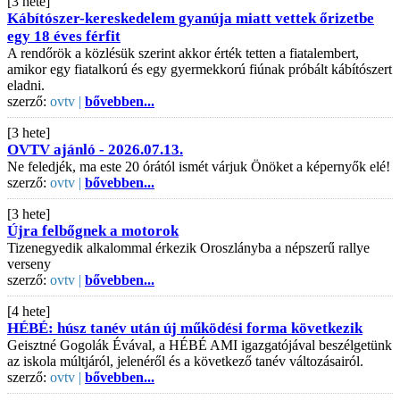
[3 hete]
Kábítószer-kereskedelem gyanúja miatt vettek őrizetbe
egy 18 éves férfit
A rendőrök a közlésük szerint akkor érték tetten a fiatalembert,
amikor egy fiatalkorú és egy gyermekkorú fiúnak próbált kábítószert
eladni.
szerző:
ovtv |
bővebben...
[3 hete]
OVTV ajánló - 2026.07.13.
Ne feledjék, ma este 20 órától ismét várjuk Önöket a képernyők elé!
szerző:
ovtv |
bővebben...
[3 hete]
Újra felbőgnek a motorok
Tizenegyedik alkalommal érkezik Oroszlányba a népszerű rallye
verseny
szerző:
ovtv |
bővebben...
[4 hete]
HÉBÉ: húsz tanév után új működési forma következik
Geisztné Gogolák Évával, a HÉBÉ AMI igazgatójával beszélgetünk
az iskola múltjáról, jelenéről és a következő tanév változásairól.
szerző:
ovtv |
bővebben...