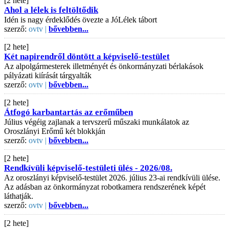
[2 hete]
Ahol a lélek is feltöltődik
Idén is nagy érdeklődés övezte a JóLélek tábort
szerző:
ovtv |
bővebben...
[2 hete]
Két napirendről döntött a képviselő-testület
Az alpolgármesterek illetményét és önkormányzati bérlakások
pályázati kiírását tárgyalták
szerző:
ovtv |
bővebben...
[2 hete]
Átfogó karbantartás az erőműben
Július végéig zajlanak a tervszerű műszaki munkálatok az
Oroszlányi Erőmű két blokkján
szerző:
ovtv |
bővebben...
[2 hete]
Rendkívüli képviselő-testületi ülés - 2026/08.
Az oroszlányi képviselő-testület 2026. július 23-ai rendkívüli ülése.
Az adásban az önkormányzat robotkamera rendszerének képét
láthatják.
szerző:
ovtv |
bővebben...
[2 hete]