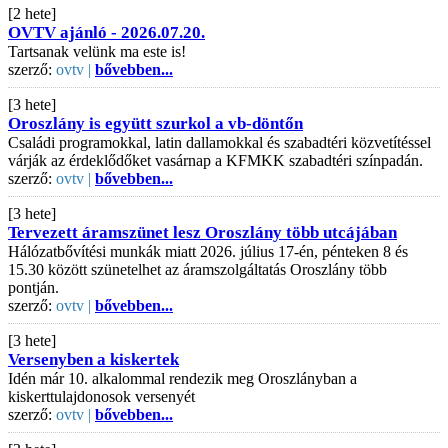
[2 hete]
OVTV ajánló - 2026.07.20.
Tartsanak velünk ma este is!
szerző:
ovtv |
bővebben...
[3 hete]
Oroszlány is együtt szurkol a vb-döntőn
Családi programokkal, latin dallamokkal és szabadtéri közvetítéssel
várják az érdeklődőket vasárnap a KFMKK szabadtéri színpadán.
szerző:
ovtv |
bővebben...
[3 hete]
Tervezett áramszünet lesz Oroszlány több utcájában
Hálózatbővítési munkák miatt 2026. július 17-én, pénteken 8 és
15.30 között szünetelhet az áramszolgáltatás Oroszlány több
pontján.
szerző:
ovtv |
bővebben...
[3 hete]
Versenyben a kiskertek
Idén már 10. alkalommal rendezik meg Oroszlányban a
kiskerttulajdonosok versenyét
szerző:
ovtv |
bővebben...