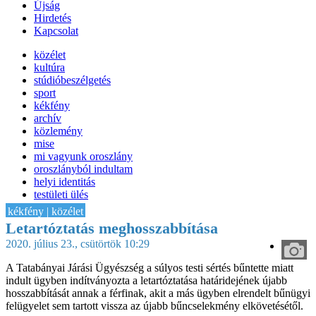
Újság
Hirdetés
Kapcsolat
közélet
kultúra
stúdióbeszélgetés
sport
kékfény
archív
közlemény
mise
mi vagyunk oroszlány
oroszlányból indultam
helyi identitás
testületi ülés
IT-HON
kékfény | közélet
Letartóztatás meghosszabbítása
2020. július 23., csütörtök 10:29
A Tatabányai Járási Ügyészség a súlyos testi sértés bűntette miatt
indult ügyben indítványozta a letartóztatása határidejének újabb
hosszabbítását annak a férfinak, akit a más ügyben elrendelt bűnügyi
felügyelet sem tartott vissza az újabb bűncselekmény elkövetésétől.