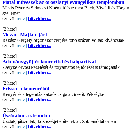
Fiatal művészek az oroszlányi evangélikus templomban
Mekis Péter és Selmeczi Noémi idézte meg Bach, Vivaldi és Haydn
szellemét
szerző:
ovtv |
bővebben...
[2 hete]
Mozart Majkon járt
Rákász Gergely orgonakoncertjére több százan voltak kíváncsiak
szerző:
ovtv |
bővebben...
[2 hete]
Adománygyűjtés koncerttel és habpartival
Zselyke orvosi kezelését és folyamatos fejlődését is támogatták
szerző:
ovtv |
bővebben...
[2 hete]
Frissen a kemencéből
Kenyér és a legendás kakaós csiga a Gresók Pékségben
szerző:
ovtv |
bővebben...
[2 hete]
Úszótábor a strandon
Úsztak, játszottak, közösséget építettek a Csobbanó táborban
szerző:
ovtv |
bővebben...