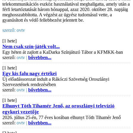
telekommunikációs eszköz használatával meghallgatta, amely után a
férfi letartóztatását három hónappal, azaz 2020. október 28. napjáig
meghosszabbította. A végzést az ügyész tudomásul vette, a
gyanúsított és védő fellebbezést jelentett be.
szerző:
ovtv
[1 hete]
Nem csak szín-játék volt...
Egy héten át zajlott a KaDarka Színjátszó Tábor a KFMKK-ban
szerző:
ovtv |
bővebben...
[1 hete]
Egy kis falu nagy értékei
Új előadássorozat indult a Rákóczi Szövetség Oroszlányi
Szervezetének rendezésében
szerző:
ovtv |
bővebben...
[1 hete]
Elhunyt Tóth Tihamér Jenő, az oroszlányi televízió
egykori vezetője
2026. július 25-én, 77 éves korában elhunyt Tóth Tihamér Jenő
szerző:
ovtv |
bővebben...