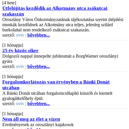
[4 hete]
Útfelújítás kezdődik az Alkotmány utca zsákutcai
szakaszán
Oroszlány Város Önkormányzatának tájékoztatása szerint útépítési
munkák kezdődnek az Alkotmány utca teljes, jelenleg szilárd
burkolattal nem rendelkező zsákutcai szakaszán.
szerző:
ovtv |
bővebben...
[1 hónapja]
25 év közös siker
Dolgozói nappal ünnepelte jubileumát a BorgWarner oroszlányi
gyára
szerző:
ovtv |
bővebben...
[1 hónapja]
Forgalomkorlátozás van érvényben a Bánki Donát
utcában
A Bánki Donát utcában forgalomcsillapító küszöb és kiemelt
gyalogátkelőhely épül.
szerző:
ovtv |
bővebben...
[1 hónapja]
Nem áll meg az élet a vízen
Eredményesek az oroszlányi kajakosok