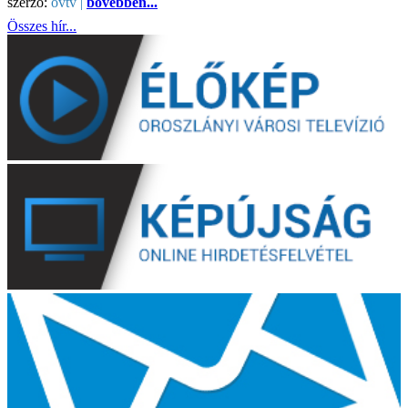
szerző:
ovtv |
bővebben...
Összes hír...