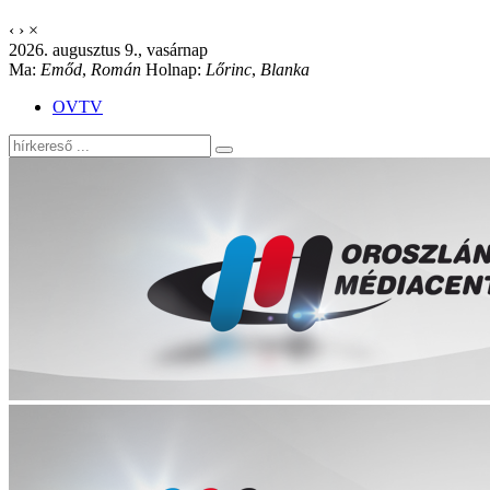
‹
›
×
2026. augusztus 9., vasárnap
Ma:
Emőd
,
Román
Holnap:
Lőrinc
,
Blanka
OVTV