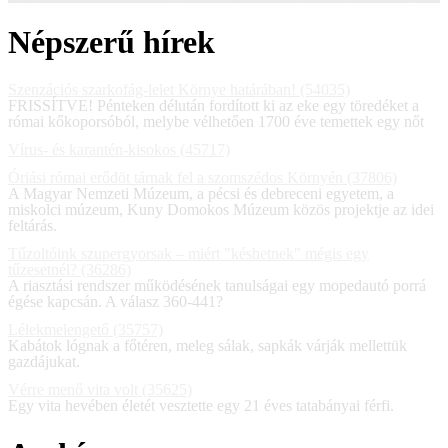
Népszerű hírek
Szenzációs szarkofág-lelet Környe határában! (54035)
FRISSÍTVE! Pénteken délután fordított ki az eke egy töredéket a
római kőkoporsóból, melybe vélhetően 1700 éve temettek egy nőt
Vírus- és karantén-kisokos (45717)
Óriási római erődöt tárnak fel a szomszédos Környén (37806)
A Magyar Nemzeti Múzeum, a pécsi és debreceni egyetem, a
miskolci múzeum, Kuny Domokos Múzeum közös projektje az idei
feltárás.
Tűzoltóink szupergyorsak – miért "késhetnek" mégis egy
tűzesetnél? (36286)
A riasztási rendszer működésének tanulságai egy mopedautó porrá
égése kapcsán. A válasz 360-441?
Lélekmelengető (35757)
Kabátok lógnak a főtéren, meleg sálak, sapkák várják mellettük
gazdájukat.
Vérre menő vita volt (35625)
Egy vita hevében életét vesztette egy 21 éves tatabányai férfi.