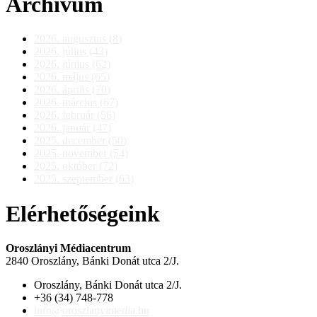
Archívum
2026. augusztus (8)
2026. július (43)
2026. június (62)
2026. május (65)
2026. április (70)
2026. március (67)
2026. február (56)
2026. január (47)
2025. december (50)
2025. november (54)
2025. október (72)
2025. szeptember (63)
Elérhetőségeink
Oroszlányi Médiacentrum
2840 Oroszlány, Bánki Donát utca 2/J.
Oroszlány, Bánki Donát utca 2/J.
+36 (34) 748-778
info@oroszlanyimedia.hu