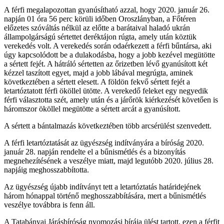
A férfi megalapozottan gyanúsítható azzal, hogy 2020. január 26.
napján 01 óra 56 perc körüli időben Oroszlányban, a Főtéren
előzetes szóváltás nélkül az előtte a barátaival haladó ukrán
állampolgárságú sértettet deréktájon rúgta, amely után köztük
verekedés volt. A verekedés során odaérkezett a férfi bűntársa, aki
úgy kapcsolódott be a dulakodásba, hogy a jobb kezével megütötte
a sértett fejét. A hátráló sértetten az őrizetben lévő gyanúsított két
kézzel taszított egyet, majd a jobb lábával megrúgta, aminek
következtében a sértett elesett. A földön fekvő sértett fejét a
letartóztatott férfi ököllel ütötte. A verekedő feleket egy negyedik
férfi választotta szét, amely után és a járőrök kiérkezését követően is
háromszor ököllel megütötte a sértett arcát a gyanúsított.
A sértett a bántalmazás következtében több arcsérülést szenvedett.
A férfi letartóztatását az ügyészség indítványára a bíróság 2020.
január 28. napján rendelte el a bűnismétlés és a bizonyítás
megnehezítésének a veszélye miatt, majd legutóbb 2020. július 28.
napjáig meghosszabbította.
Az ügyészség újabb indítványt tett a letartóztatás határidejének
három hónappal történő meghosszabbítására, mert a bűnismétlés
veszélye továbbra is fenn áll.
A Tatabányai Járásbíróság nyomozási bírája ülést tartott, ezen a férfit