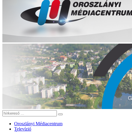
Oroszlányi Médiacentrum
Televízió