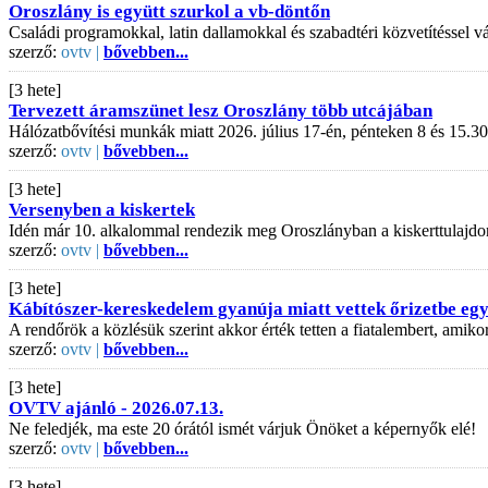
Oroszlány is együtt szurkol a vb-döntőn
Családi programokkal, latin dallamokkal és szabadtéri közvetítéssel
szerző:
ovtv |
bővebben...
[3 hete]
Tervezett áramszünet lesz Oroszlány több utcájában
Hálózatbővítési munkák miatt 2026. július 17-én, pénteken 8 és 15.30
szerző:
ovtv |
bővebben...
[3 hete]
Versenyben a kiskertek
Idén már 10. alkalommal rendezik meg Oroszlányban a kiskerttulajdo
szerző:
ovtv |
bővebben...
[3 hete]
Kábítószer-kereskedelem gyanúja miatt vettek őrizetbe egy 
A rendőrök a közlésük szerint akkor érték tetten a fiatalembert, amiko
szerző:
ovtv |
bővebben...
[3 hete]
OVTV ajánló - 2026.07.13.
Ne feledjék, ma este 20 órától ismét várjuk Önöket a képernyők elé!
szerző:
ovtv |
bővebben...
[3 hete]