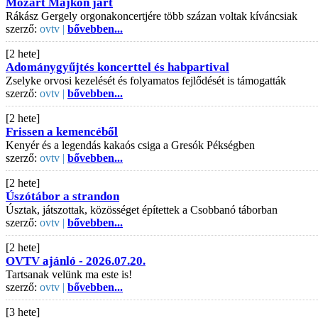
Mozart Majkon járt
Rákász Gergely orgonakoncertjére több százan voltak kíváncsiak
szerző:
ovtv |
bővebben...
[2 hete]
Adománygyűjtés koncerttel és habpartival
Zselyke orvosi kezelését és folyamatos fejlődését is támogatták
szerző:
ovtv |
bővebben...
[2 hete]
Frissen a kemencéből
Kenyér és a legendás kakaós csiga a Gresók Pékségben
szerző:
ovtv |
bővebben...
[2 hete]
Úszótábor a strandon
Úsztak, játszottak, közösséget építettek a Csobbanó táborban
szerző:
ovtv |
bővebben...
[2 hete]
OVTV ajánló - 2026.07.20.
Tartsanak velünk ma este is!
szerző:
ovtv |
bővebben...
[3 hete]