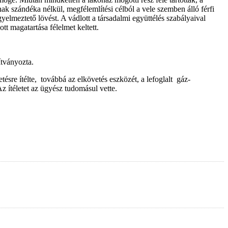
sának szándéka nélkül, megfélemlítési célból a vele szemben álló férfi
gyelmeztető lövést. A vádlott a társadalmi együttélés szabályaival
t magatartása félelmet keltett.
dítványozta.
tésre ítélte, továbbá az elkövetés eszközét, a lefoglalt gáz-
Az ítéletet az ügyész tudomásul vette.