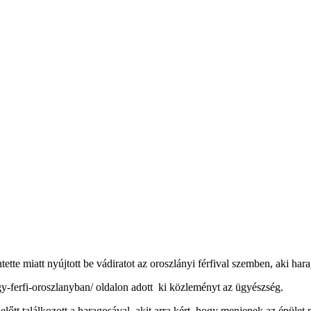
te miatt nyújtott be vádiratot az oroszlányi férfival szemben, aki harago
gy-ferfi-oroszlanyban/ oldalon adott ki közleményt az ügyészség.
előtt találkozott a haragosával, akit arra kért, hogy menjenek az épület