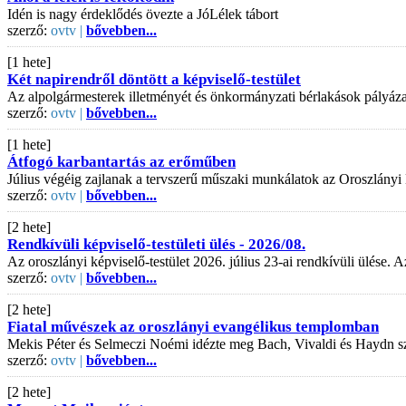
Idén is nagy érdeklődés övezte a JóLélek tábort
szerző:
ovtv |
bővebben...
[1 hete]
Két napirendről döntött a képviselő-testület
Az alpolgármesterek illetményét és önkormányzati bérlakások pályázati
szerző:
ovtv |
bővebben...
[1 hete]
Átfogó karbantartás az erőműben
Július végéig zajlanak a tervszerű műszaki munkálatok az Oroszlányi
szerző:
ovtv |
bővebben...
[2 hete]
Rendkívüli képviselő-testületi ülés - 2026/08.
Az oroszlányi képviselő-testület 2026. július 23-ai rendkívüli ülése
szerző:
ovtv |
bővebben...
[2 hete]
Fiatal művészek az oroszlányi evangélikus templomban
Mekis Péter és Selmeczi Noémi idézte meg Bach, Vivaldi és Haydn s
szerző:
ovtv |
bővebben...
[2 hete]