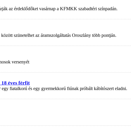
 várják az érdeklődőket vasárnap a KFMKK szabadtéri színpadán.
 között szünetelhet az áramszolgáltatás Oroszlány több pontján.
nosok versenyét
18 éves férfit
r egy fiatalkorú és egy gyermekkorú fiúnak próbált kábítószert eladni.