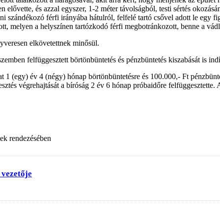
len elővette, és azzal egyszer, 1-2 méter távolságból, testi sértés okozá
i szándékozó férfi irányába hátulról, felfelé tartó csővel adott le egy fi
, melyen a helyszínen tartózkodó férfi megbotránkozott, benne a vádlot
yveresen elkövetettnek minősül.
szemben felfüggesztett börtönbüntetés és pénzbüntetés kiszabását is in
tat 1 (egy) év 4 (négy) hónap börtönbüntetésre és 100.000,- Ft pénzbünte
esztés végrehajtását a bíróság 2 év 6 hónap próbaidőre felfüggesztette. 
nek rendezésében
 vezetője