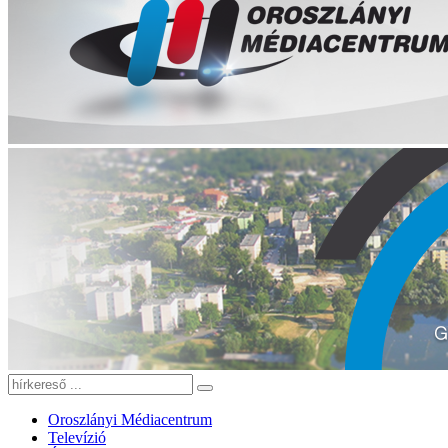
Oroszlányi Médiacentrum
Televízió