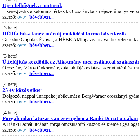
Újra felbőgnek a motorok
Tizenegyedik alkalommal érkezik Oroszlányba a népszerű rallye vers
szerző:
ovtv |
bővebben...
[3 hete]
HÉBÉ: húsz tanév után új működési forma következik
Geisztné Gogolák Évával, a HÉBÉ AMI igazgatójával beszélgetünk az is
szerző:
ovtv |
bővebben...
[3 hete]
Útfelújítás kezdődik az Alkotmány utca zsákutcai szakaszá
Oroszlány Város Önkormányzatának tájékoztatása szerint útépítési mu
szerző:
ovtv |
bővebben...
[4 hete]
25 év közös siker
Dolgozói nappal ünnepelte jubileumát a BorgWarner oroszlányi gyár
szerző:
ovtv |
bővebben...
[4 hete]
Forgalomkorlátozás van érvényben a Bánki Donát utcában
A Bánki Donát utcában forgalomcsillapító küszöb és kiemelt gyalogát
szerző:
ovtv |
bővebben...