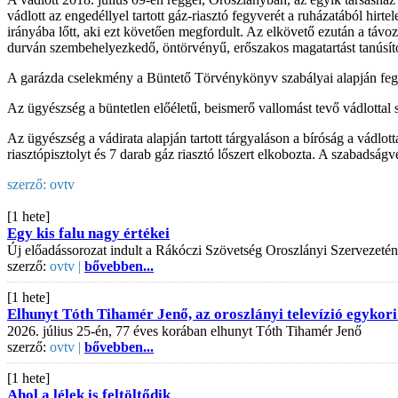
vádlott az engedéllyel tartott gáz-riasztó fegyverét a ruházatából hirte
irányába lőtt, aki ezt követően megfordult. Az elkövető ezután a távozn
durván szembehelyezkedő, öntörvényű, erőszakos magatartást tanúsított
A garázda cselekmény a Büntető Törvénykönyv szabályai alapján feg
Az ügyészség a büntetlen előéletű, beismerő vallomást tevő vádlottal 
Az ügyészség a vádirata alapján tartott tárgyaláson a bíróság a vádlot
riasztópisztolyt és 7 darab gáz riasztó lőszert elkobozta. A szabadságv
szerző:
ovtv
[1 hete]
Egy kis falu nagy értékei
Új előadássorozat indult a Rákóczi Szövetség Oroszlányi Szervezeté
szerző:
ovtv |
bővebben...
[1 hete]
Elhunyt Tóth Tihamér Jenő, az oroszlányi televízió egykori
2026. július 25-én, 77 éves korában elhunyt Tóth Tihamér Jenő
szerző:
ovtv |
bővebben...
[1 hete]
Ahol a lélek is feltöltődik