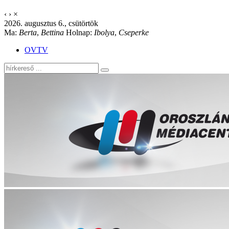
‹
›
×
2026. augusztus 6., csütörtök
Ma:
Berta
,
Bettina
Holnap:
Ibolya
,
Cseperke
OVTV