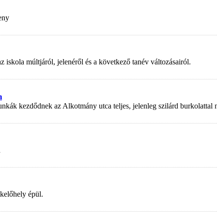
eny
kola múltjáról, jelenéről és a következő tanév változásairól.
n
nkák kezdődnek az Alkotmány utca teljes, jelenleg szilárd burkolattal
a
kelőhely épül.