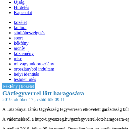
Újság
Hirdetés
Kapcsolat
közélet
kultúra
stúdióbeszélgetés
sport
kékfény
archív
közlemény
mise
mi vagyunk oroszlány
oroszlányból indultam
helyi identitás
testületi ülés
IT-HON
kékfény | közélet
Gázfegyverrel lőtt haragosára
2019. október 17., csütörtök 09:11
A Tatabányai Járási Ügyészség fegyveresen elkövetett garázdaság bűntet
A vádemelésről a http://ugyeszseg.hu/gazfegyverrel-lott-haragosara-e
A vádlott 2018. július 09-én reggel, Oroszlányban, az egyik társasház 