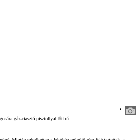
sára gáz-riasztó pisztollyal lőtt rá.
 mögé. Miután mindketten a lakóház mögötti rész felé tartottak, a