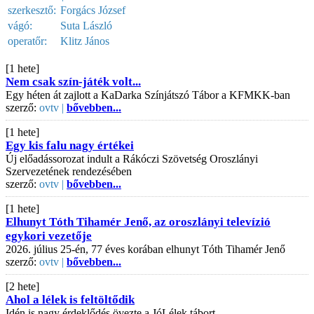
szerkesztő:
Forgács József
vágó:
Suta László
operatőr:
Klitz János
[1 hete]
Nem csak szín-játék volt...
Egy héten át zajlott a KaDarka Színjátszó Tábor a KFMKK-ban
szerző:
ovtv |
bővebben...
[1 hete]
Egy kis falu nagy értékei
Új előadássorozat indult a Rákóczi Szövetség Oroszlányi
Szervezetének rendezésében
szerző:
ovtv |
bővebben...
[1 hete]
Elhunyt Tóth Tihamér Jenő, az oroszlányi televízió
egykori vezetője
2026. július 25-én, 77 éves korában elhunyt Tóth Tihamér Jenő
szerző:
ovtv |
bővebben...
[2 hete]
Ahol a lélek is feltöltődik
Idén is nagy érdeklődés övezte a JóLélek tábort