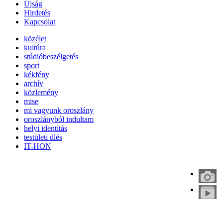
Újság
Hirdetés
Kapcsolat
közélet
kultúra
stúdióbeszélgetés
sport
kékfény
archív
közlemény
mise
mi vagyunk oroszlány
oroszlányból indultam
helyi identitás
testületi ülés
IT-HON