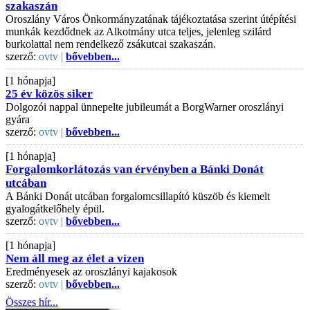
szakaszán
Oroszlány Város Önkormányzatának tájékoztatása szerint útépítési
munkák kezdődnek az Alkotmány utca teljes, jelenleg szilárd
burkolattal nem rendelkező zsákutcai szakaszán.
szerző:
ovtv |
bővebben...
[1 hónapja]
25 év közös siker
Dolgozói nappal ünnepelte jubileumát a BorgWarner oroszlányi
gyára
szerző:
ovtv |
bővebben...
[1 hónapja]
Forgalomkorlátozás van érvényben a Bánki Donát
utcában
A Bánki Donát utcában forgalomcsillapító küszöb és kiemelt
gyalogátkelőhely épül.
szerző:
ovtv |
bővebben...
[1 hónapja]
Nem áll meg az élet a vízen
Eredményesek az oroszlányi kajakosok
szerző:
ovtv |
bővebben...
Összes hír...