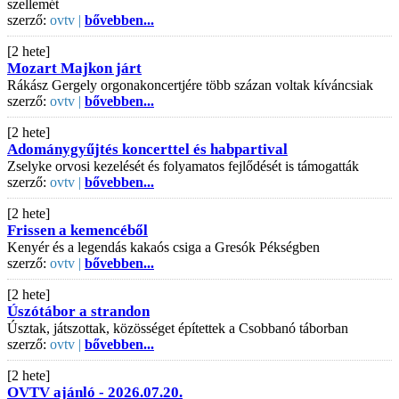
szellemét
szerző:
ovtv |
bővebben...
[2 hete]
Mozart Majkon járt
Rákász Gergely orgonakoncertjére több százan voltak kíváncsiak
szerző:
ovtv |
bővebben...
[2 hete]
Adománygyűjtés koncerttel és habpartival
Zselyke orvosi kezelését és folyamatos fejlődését is támogatták
szerző:
ovtv |
bővebben...
[2 hete]
Frissen a kemencéből
Kenyér és a legendás kakaós csiga a Gresók Pékségben
szerző:
ovtv |
bővebben...
[2 hete]
Úszótábor a strandon
Úsztak, játszottak, közösséget építettek a Csobbanó táborban
szerző:
ovtv |
bővebben...
[2 hete]
OVTV ajánló - 2026.07.20.