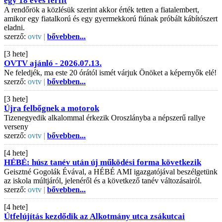
egy 18 éves férfit
A rendőrök a közlésük szerint akkor érték tetten a fiatalembert,
amikor egy fiatalkorú és egy gyermekkorú fiúnak próbált kábítószert
eladni.
szerző:
ovtv |
bővebben...
[3 hete]
OVTV ajánló - 2026.07.13.
Ne feledjék, ma este 20 órától ismét várjuk Önöket a képernyők elé!
szerző:
ovtv |
bővebben...
[3 hete]
Újra felbőgnek a motorok
Tizenegyedik alkalommal érkezik Oroszlányba a népszerű rallye
verseny
szerző:
ovtv |
bővebben...
[4 hete]
HÉBÉ: húsz tanév után új működési forma következik
Geisztné Gogolák Évával, a HÉBÉ AMI igazgatójával beszélgetünk
az iskola múltjáról, jelenéről és a következő tanév változásairól.
szerző:
ovtv |
bővebben...
[4 hete]
Útfelújítás kezdődik az Alkotmány utca zsákutcai