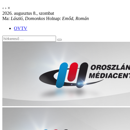
‹
›
×
2026. augusztus 8., szombat
Ma:
László
,
Domonkos
Holnap:
Emőd
,
Román
OVTV