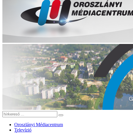
Oroszlányi Médiacentrum
Televízió