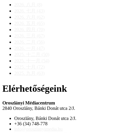
2026. 八月 (8)
2026. 七月 (43)
2026. 六月 (62)
2026. 五月 (65)
2026. 四月 (70)
2026. 三月 (67)
2026. 二月 (56)
2026. 一月 (47)
2025. 十二月 (50)
2025. 十一月 (54)
2025. 十月 (72)
2025. 九月 (63)
Elérhetőségeink
Oroszlányi Médiacentrum
2840 Oroszlány, Bánki Donát utca 2/J.
Oroszlány, Bánki Donát utca 2/J.
+36 (34) 748-778
info@oroszlanyimedia.hu