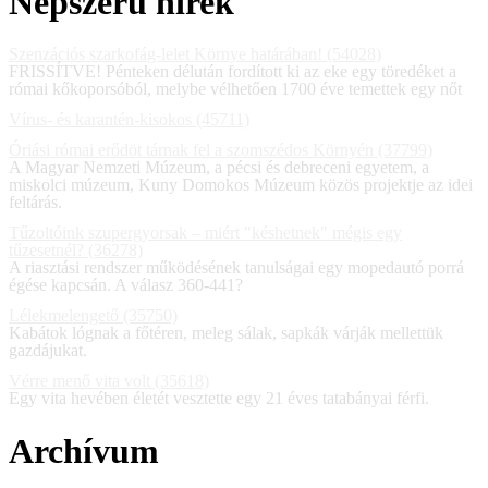
Népszerű hírek
Szenzációs szarkofág-lelet Környe határában! (54028)
FRISSÍTVE! Pénteken délután fordított ki az eke egy töredéket a
római kőkoporsóból, melybe vélhetően 1700 éve temettek egy nőt
Vírus- és karantén-kisokos (45711)
Óriási római erődöt tárnak fel a szomszédos Környén (37799)
A Magyar Nemzeti Múzeum, a pécsi és debreceni egyetem, a
miskolci múzeum, Kuny Domokos Múzeum közös projektje az idei
feltárás.
Tűzoltóink szupergyorsak – miért "késhetnek" mégis egy
tűzesetnél? (36278)
A riasztási rendszer működésének tanulságai egy mopedautó porrá
égése kapcsán. A válasz 360-441?
Lélekmelengető (35750)
Kabátok lógnak a főtéren, meleg sálak, sapkák várják mellettük
gazdájukat.
Vérre menő vita volt (35618)
Egy vita hevében életét vesztette egy 21 éves tatabányai férfi.
Archívum