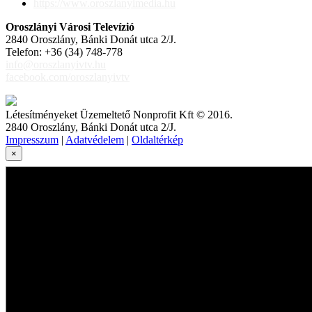
https://www.oroszlanyimedia.hu
Oroszlányi Városi Televízió
2840 Oroszlány, Bánki Donát utca 2/J.
Telefon: +36 (34) 748-778
info@oroszlanyivtv.hu
facebook.com/oroszlanyivtv
Létesítményeket Üzemeltető Nonprofit Kft © 2016.
2840 Oroszlány, Bánki Donát utca 2/J.
Impresszum
|
Adatvédelem
|
Oldaltérkép
×