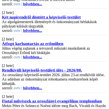
szerző:
ovtv |
bővebben...
[2 hete]
Két napirendről döntött a képviselő-testület
Az alpolgármesterek illetményét és önkormányzati bérlakások
pályázati kiírását tárgyalták
szerző:
ovtv |
bővebben...
[2 hete]
Átfogó karbantartás az erőműben
Július végéig zajlanak a tervszerű műszaki munkálatok az
Oroszlányi Erőmű két blokkján
szerző:
ovtv |
bővebben...
[2 hete]
Rendkívüli képviselő-testületi ülés - 2026/08.
Az oroszlányi képviselő-testület 2026. július 23-ai rendkívüli ülése.
Az adásban az önkormányzat robotkamera rendszerének képét
láthatják.
szerző:
ovtv |
bővebben...
[2 hete]
Fiatal művészek az oroszlányi evangélikus templomban
Mekis Péter és Selmeczi Noémi idézte meg Bach, Vivaldi és Haydn