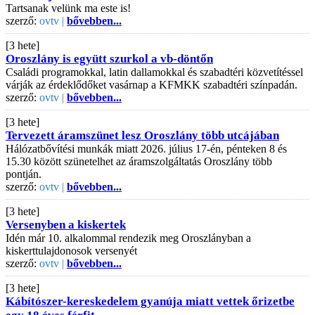
Tartsanak velünk ma este is!
szerző:
ovtv |
bővebben...
[3 hete]
Oroszlány is együtt szurkol a vb-döntőn
Családi programokkal, latin dallamokkal és szabadtéri közvetítéssel
várják az érdeklődőket vasárnap a KFMKK szabadtéri színpadán.
szerző:
ovtv |
bővebben...
[3 hete]
Tervezett áramszünet lesz Oroszlány több utcájában
Hálózatbővítési munkák miatt 2026. július 17-én, pénteken 8 és
15.30 között szünetelhet az áramszolgáltatás Oroszlány több
pontján.
szerző:
ovtv |
bővebben...
[3 hete]
Versenyben a kiskertek
Idén már 10. alkalommal rendezik meg Oroszlányban a
kiskerttulajdonosok versenyét
szerző:
ovtv |
bővebben...
[3 hete]
Kábítószer-kereskedelem gyanúja miatt vettek őrizetbe