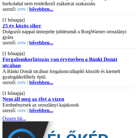
burkolattal nem rendelkező zsákutcai szakaszán.
szerző:
ovtv |
bővebben...
[1 hónapja]
25 év közös siker
Dolgozói nappal ünnepelte jubileumát a BorgWarner oroszlányi
gyára
szerző:
ovtv |
bővebben...
[1 hónapja]
Forgalomkorlátozás van érvényben a Bánki Donát
utcában
A Bánki Donát utcában forgalomcsillapító küszöb és kiemelt
gyalogátkelőhely épül.
szerző:
ovtv |
bővebben...
[1 hónapja]
Nem áll meg az élet a vízen
Eredményesek az oroszlányi kajakosok
szerző:
ovtv |
bővebben...
Összes hír...