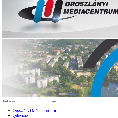
Oroszlányi Médiacentrum
Televízió