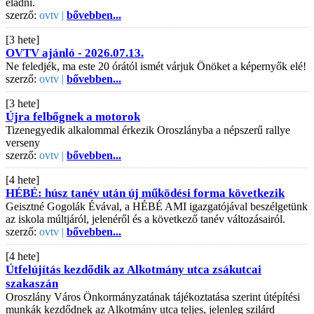
eladni.
szerző:
ovtv |
bővebben...
[3 hete]
OVTV ajánló - 2026.07.13.
Ne feledjék, ma este 20 órától ismét várjuk Önöket a képernyők elé!
szerző:
ovtv |
bővebben...
[3 hete]
Újra felbőgnek a motorok
Tizenegyedik alkalommal érkezik Oroszlányba a népszerű rallye
verseny
szerző:
ovtv |
bővebben...
[4 hete]
HÉBÉ: húsz tanév után új működési forma következik
Geisztné Gogolák Évával, a HÉBÉ AMI igazgatójával beszélgetünk
az iskola múltjáról, jelenéről és a következő tanév változásairól.
szerző:
ovtv |
bővebben...
[4 hete]
Útfelújítás kezdődik az Alkotmány utca zsákutcai
szakaszán
Oroszlány Város Önkormányzatának tájékoztatása szerint útépítési
munkák kezdődnek az Alkotmány utca teljes, jelenleg szilárd