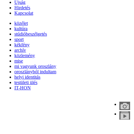
Újság
Hirdetés
Kapcsolat
közélet
kultúra
stúdióbeszélgetés
sport
kékfény
archív
közlemény
mise
mi vagyunk oroszlány
oroszlányból indultam
helyi identitás
testületi ülés
IT-HON