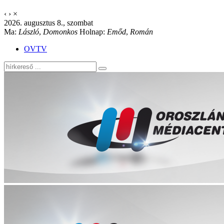
‹
›
×
2026. augusztus 8., szombat
Ma:
László
,
Domonkos
Holnap:
Emőd
,
Román
OVTV