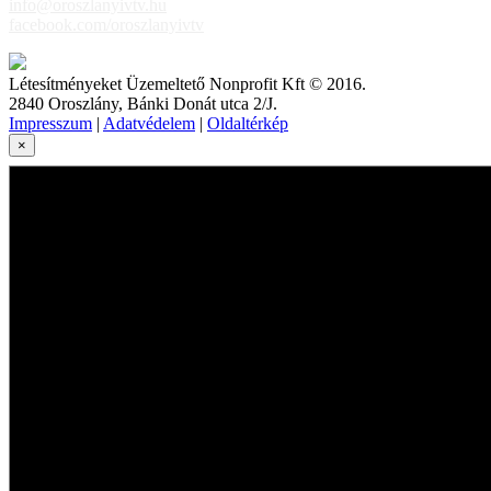
info@oroszlanyivtv.hu
facebook.com/oroszlanyivtv
Létesítményeket Üzemeltető Nonprofit Kft © 2016.
2840 Oroszlány, Bánki Donát utca 2/J.
Impresszum
|
Adatvédelem
|
Oldaltérkép
×