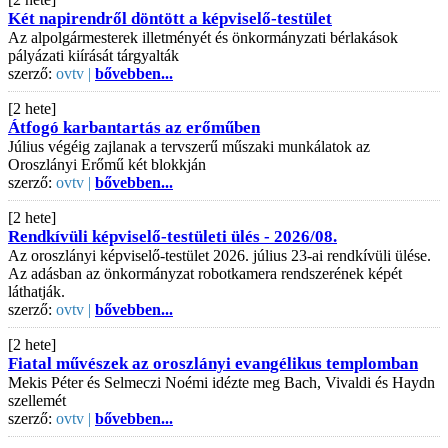
Két napirendről döntött a képviselő-testület
Az alpolgármesterek illetményét és önkormányzati bérlakások
pályázati kiírását tárgyalták
szerző:
ovtv |
bővebben...
[2 hete]
Átfogó karbantartás az erőműben
Július végéig zajlanak a tervszerű műszaki munkálatok az
Oroszlányi Erőmű két blokkján
szerző:
ovtv |
bővebben...
[2 hete]
Rendkívüli képviselő-testületi ülés - 2026/08.
Az oroszlányi képviselő-testület 2026. július 23-ai rendkívüli ülése.
Az adásban az önkormányzat robotkamera rendszerének képét
láthatják.
szerző:
ovtv |
bővebben...
[2 hete]
Fiatal művészek az oroszlányi evangélikus templomban
Mekis Péter és Selmeczi Noémi idézte meg Bach, Vivaldi és Haydn
szellemét
szerző:
ovtv |
bővebben...