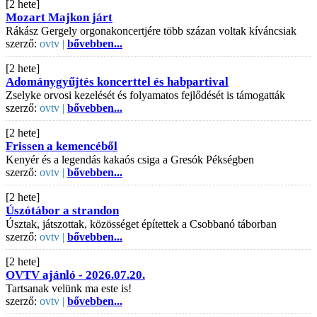
[2 hete]
Mozart Majkon járt
Rákász Gergely orgonakoncertjére több százan voltak kíváncsiak
szerző:
ovtv |
bővebben...
[2 hete]
Adománygyűjtés koncerttel és habpartival
Zselyke orvosi kezelését és folyamatos fejlődését is támogatták
szerző:
ovtv |
bővebben...
[2 hete]
Frissen a kemencéből
Kenyér és a legendás kakaós csiga a Gresók Pékségben
szerző:
ovtv |
bővebben...
[2 hete]
Úszótábor a strandon
Úsztak, játszottak, közösséget építettek a Csobbanó táborban
szerző:
ovtv |
bővebben...
[2 hete]
OVTV ajánló - 2026.07.20.
Tartsanak velünk ma este is!
szerző:
ovtv |
bővebben...