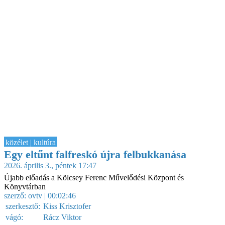
közélet | kultúra
Egy eltűnt falfreskó újra felbukkanása
2026. április 3., péntek 17:47
Újabb előadás a Kölcsey Ferenc Művelődési Központ és
Könyvtárban
szerző:
ovtv
| 00:02:46
szerkesztő:
Kiss Krisztofer
vágó:
Rácz Viktor