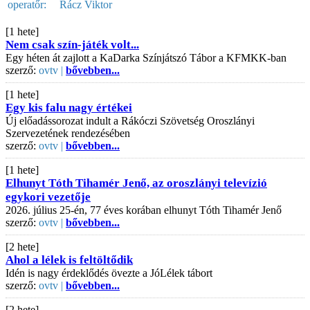
operatőr:
Rácz Viktor
[1 hete]
Nem csak szín-játék volt...
Egy héten át zajlott a KaDarka Színjátszó Tábor a KFMKK-ban
szerző:
ovtv |
bővebben...
[1 hete]
Egy kis falu nagy értékei
Új előadássorozat indult a Rákóczi Szövetség Oroszlányi
Szervezetének rendezésében
szerző:
ovtv |
bővebben...
[1 hete]
Elhunyt Tóth Tihamér Jenő, az oroszlányi televízió
egykori vezetője
2026. július 25-én, 77 éves korában elhunyt Tóth Tihamér Jenő
szerző:
ovtv |
bővebben...
[2 hete]
Ahol a lélek is feltöltődik
Idén is nagy érdeklődés övezte a JóLélek tábort
szerző:
ovtv |
bővebben...
[2 hete]