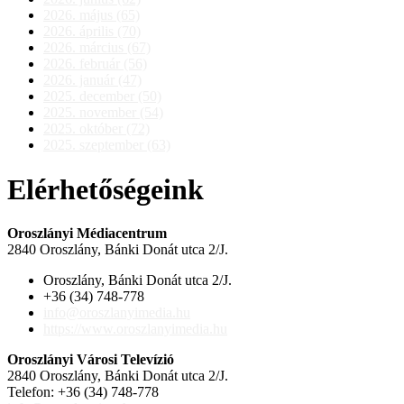
2026. május (65)
2026. április (70)
2026. március (67)
2026. február (56)
2026. január (47)
2025. december (50)
2025. november (54)
2025. október (72)
2025. szeptember (63)
Elérhetőségeink
Oroszlányi Médiacentrum
2840 Oroszlány, Bánki Donát utca 2/J.
Oroszlány, Bánki Donát utca 2/J.
+36 (34) 748-778
info@oroszlanyimedia.hu
https://www.oroszlanyimedia.hu
Oroszlányi Városi Televízió
2840 Oroszlány, Bánki Donát utca 2/J.
Telefon: +36 (34) 748-778