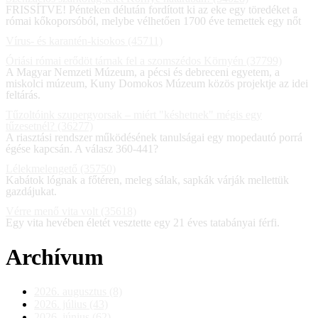
FRISSÍTVE! Pénteken délután fordított ki az eke egy töredéket a
római kőkoporsóból, melybe vélhetően 1700 éve temettek egy nőt
Vírus- és karantén-kisokos (45711)
Óriási római erődöt tárnak fel a szomszédos Környén (37799)
A Magyar Nemzeti Múzeum, a pécsi és debreceni egyetem, a
miskolci múzeum, Kuny Domokos Múzeum közös projektje az idei
feltárás.
Tűzoltóink szupergyorsak – miért "késhetnek" mégis egy
tűzesetnél? (36277)
A riasztási rendszer működésének tanulságai egy mopedautó porrá
égése kapcsán. A válasz 360-441?
Lélekmelengető (35750)
Kabátok lógnak a főtéren, meleg sálak, sapkák várják mellettük
gazdájukat.
Vérre menő vita volt (35618)
Egy vita hevében életét vesztette egy 21 éves tatabányai férfi.
Archívum
2026. augusztus (8)
2026. július (43)
2026. június (62)