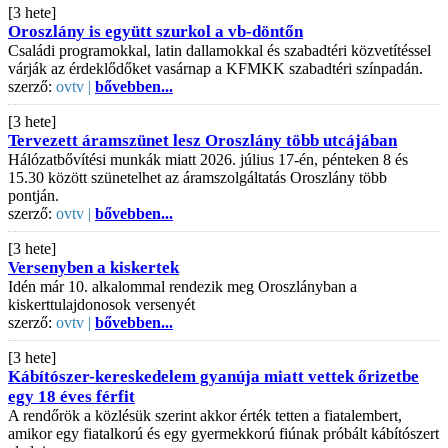
[3 hete]
Oroszlány is együtt szurkol a vb-döntőn
Családi programokkal, latin dallamokkal és szabadtéri közvetítéssel
várják az érdeklődőket vasárnap a KFMKK szabadtéri színpadán.
szerző:
ovtv |
bővebben...
[3 hete]
Tervezett áramszünet lesz Oroszlány több utcájában
Hálózatbővítési munkák miatt 2026. július 17-én, pénteken 8 és
15.30 között szünetelhet az áramszolgáltatás Oroszlány több
pontján.
szerző:
ovtv |
bővebben...
[3 hete]
Versenyben a kiskertek
Idén már 10. alkalommal rendezik meg Oroszlányban a
kiskerttulajdonosok versenyét
szerző:
ovtv |
bővebben...
[3 hete]
Kábítószer-kereskedelem gyanúja miatt vettek őrizetbe
egy 18 éves férfit
A rendőrök a közlésük szerint akkor érték tetten a fiatalembert,
amikor egy fiatalkorú és egy gyermekkorú fiúnak próbált kábítószert