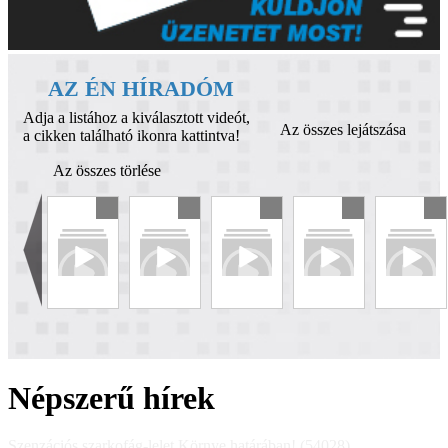
AZ ÉN HÍRADÓM
Adja a listához a kiválasztott videót,
Az összes lejátszása
a cikken található ikonra kattintva!
Az összes törlése
Népszerű hírek
Szenzációs szarkofág-lelet Környe határában! (54028)