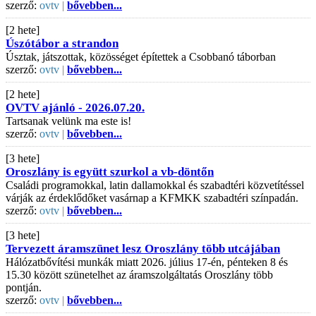
szerző:
ovtv |
bővebben...
[2 hete]
Úszótábor a strandon
Úsztak, játszottak, közösséget építettek a Csobbanó táborban
szerző:
ovtv |
bővebben...
[2 hete]
OVTV ajánló - 2026.07.20.
Tartsanak velünk ma este is!
szerző:
ovtv |
bővebben...
[3 hete]
Oroszlány is együtt szurkol a vb-döntőn
Családi programokkal, latin dallamokkal és szabadtéri közvetítéssel
várják az érdeklődőket vasárnap a KFMKK szabadtéri színpadán.
szerző:
ovtv |
bővebben...
[3 hete]
Tervezett áramszünet lesz Oroszlány több utcájában
Hálózatbővítési munkák miatt 2026. július 17-én, pénteken 8 és
15.30 között szünetelhet az áramszolgáltatás Oroszlány több
pontján.
szerző:
ovtv |
bővebben...