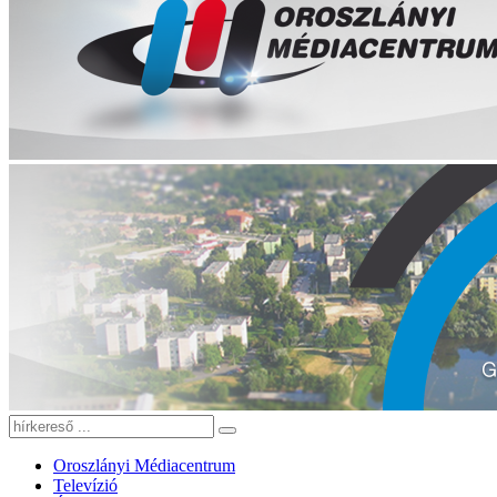
Oroszlányi Médiacentrum
Televízió