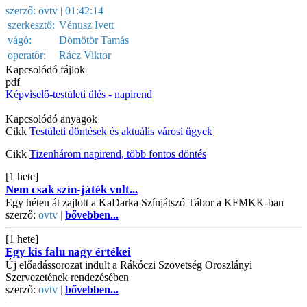
szerző:
ovtv
| 01:42:14
szerkesztő:
Vénusz Ivett
vágó:
Dömötör Tamás
operatőr:
Rácz Viktor
Kapcsolódó fájlok
pdf
Képviselő-testületi ülés - napirend
Kapcsolódó anyagok
Cikk
Testületi döntések és aktuális városi ügyek
Cikk
Tizenhárom napirend, több fontos döntés
[1 hete]
Nem csak szín-játék volt...
Egy héten át zajlott a KaDarka Színjátszó Tábor a KFMKK-ban
szerző:
ovtv |
bővebben...
[1 hete]
Egy kis falu nagy értékei
Új előadássorozat indult a Rákóczi Szövetség Oroszlányi
Szervezetének rendezésében
szerző:
ovtv |
bővebben...