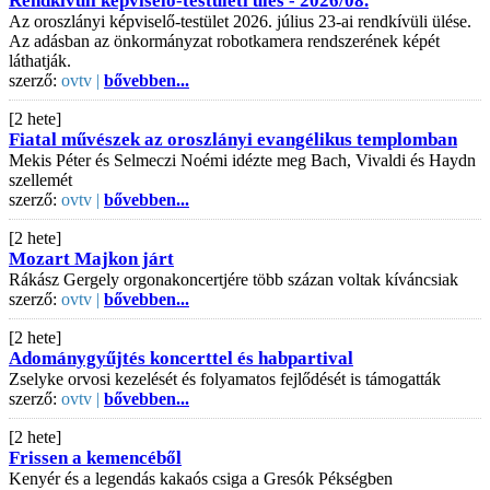
Rendkívüli képviselő-testületi ülés - 2026/08.
Az oroszlányi képviselő-testület 2026. július 23-ai rendkívüli ülése.
Az adásban az önkormányzat robotkamera rendszerének képét
láthatják.
szerző:
ovtv |
bővebben...
[2 hete]
Fiatal művészek az oroszlányi evangélikus templomban
Mekis Péter és Selmeczi Noémi idézte meg Bach, Vivaldi és Haydn
szellemét
szerző:
ovtv |
bővebben...
[2 hete]
Mozart Majkon járt
Rákász Gergely orgonakoncertjére több százan voltak kíváncsiak
szerző:
ovtv |
bővebben...
[2 hete]
Adománygyűjtés koncerttel és habpartival
Zselyke orvosi kezelését és folyamatos fejlődését is támogatták
szerző:
ovtv |
bővebben...
[2 hete]
Frissen a kemencéből
Kenyér és a legendás kakaós csiga a Gresók Pékségben