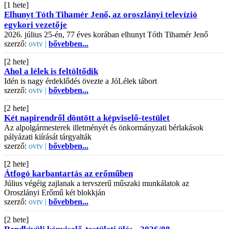
[1 hete]
Elhunyt Tóth Tihamér Jenő, az oroszlányi televízió
egykori vezetője
2026. július 25-én, 77 éves korában elhunyt Tóth Tihamér Jenő
szerző:
ovtv |
bővebben...
[2 hete]
Ahol a lélek is feltöltődik
Idén is nagy érdeklődés övezte a JóLélek tábort
szerző:
ovtv |
bővebben...
[2 hete]
Két napirendről döntött a képviselő-testület
Az alpolgármesterek illetményét és önkormányzati bérlakások
pályázati kiírását tárgyalták
szerző:
ovtv |
bővebben...
[2 hete]
Átfogó karbantartás az erőműben
Július végéig zajlanak a tervszerű műszaki munkálatok az
Oroszlányi Erőmű két blokkján
szerző:
ovtv |
bővebben...
[2 hete]