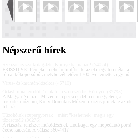
Népszerű hírek
Szenzációs szarkofág-lelet Környe határában! (54024)
FRISSÍTVE! Pénteken délután fordított ki az eke egy töredéket a
római kőkoporsóból, melybe vélhetően 1700 éve temettek egy nőt
Vírus- és karantén-kisokos (45710)
Óriási római erődöt tárnak fel a szomszédos Környén (37798)
A Magyar Nemzeti Múzeum, a pécsi és debreceni egyetem, a
miskolci múzeum, Kuny Domokos Múzeum közös projektje az idei
feltárás.
Tűzoltóink szupergyorsak – miért "késhetnek" mégis egy
tűzesetnél? (36276)
A riasztási rendszer működésének tanulságai egy mopedautó porrá
égése kapcsán. A válasz 360-441?