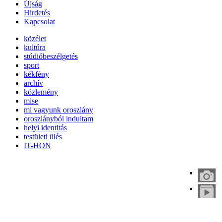
Újság
Hirdetés
Kapcsolat
közélet
kultúra
stúdióbeszélgetés
sport
kékfény
archív
közlemény
mise
mi vagyunk oroszlány
oroszlányból indultam
helyi identitás
testületi ülés
IT-HON