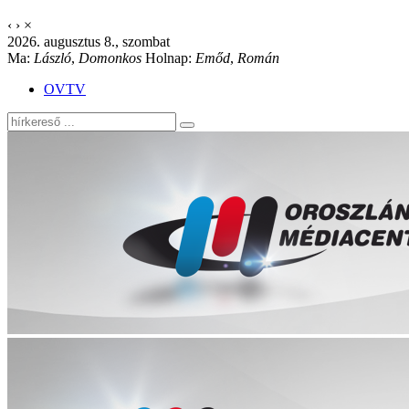
‹
›
×
2026. augusztus 8., szombat
Ma:
László
,
Domonkos
Holnap:
Emőd
,
Román
OVTV