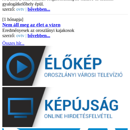
gyalogátkelőhely épül.
szerző:
ovtv |
bővebben...
[1 hónapja]
Nem áll meg az élet a vízen
Eredményesek az oroszlányi kajakosok
szerző:
ovtv |
bővebben...
Összes hír...