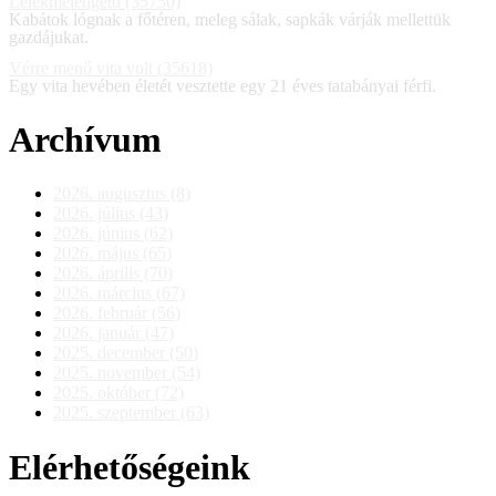
Lélekmelengető (35750)
Kabátok lógnak a főtéren, meleg sálak, sapkák várják mellettük
gazdájukat.
Vérre menő vita volt (35618)
Egy vita hevében életét vesztette egy 21 éves tatabányai férfi.
Archívum
2026. augusztus (8)
2026. július (43)
2026. június (62)
2026. május (65)
2026. április (70)
2026. március (67)
2026. február (56)
2026. január (47)
2025. december (50)
2025. november (54)
2025. október (72)
2025. szeptember (63)
Elérhetőségeink