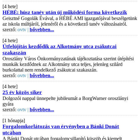
[4 hete]
HÉBÉ: húsz tanév után új működési forma következik
Geisztné Gogolák Évával, a HÉBÉ AMI igazgatójával beszélgetünk
az iskola múltjáról, jelenéről és a következő tanév változásairól.
szerző:
ovtv |
bővebben...
[4 hete]
Útfelújítás kezdődik az Alkotmány utca zsákutcai
szakaszán
Oroszlány Város Önkormányzatának tájékoztatása szerint útépítési
munkák kezdődnek az Alkotmány utca teljes, jelenleg szilárd
burkolattal nem rendelkező zsákutcai szakaszán.
szerző:
ovtv |
bővebben...
[4 hete]
25 év közös siker
Dolgozói nappal ünnepelte jubileumát a BorgWarner oroszlányi
gyára
szerző:
ovtv |
bővebben...
[1 hónapja]
Forgalomkorlátozás van érvényben a Bánki Donát
utcában
A Bánki Donát utcában forgalomcsillapító küszöb és kiemelt