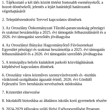
1. Tájékoztató a két ülés között történt fontosabb eseményekről, a
hozott döntésekről, jelentés a lejárt határidejű határozatok
végrehajtásáról
2. Településrendezési Tervvel kapcsolatos döntések
3. Az Oroszlány Önkormányzati Tűzoltó-parancsnokság pénzügyi
és szakmai beszámolója a 2025. évi támogatás felhasználásáról és a
2026. évi támogatási szerződés jóváhagyása
4. Az Oroszlányi Bányász Hagyományőrző Fúvószenekari
Egyesület pénzügyi és szakmai beszámolója a 2025. évi támogatás
felhasználásáról és a 2026. évi támogatási szerződés jóváhagyása
5. A teniszpálya helyén kialakított parkoló közvilágításának
kiépítésével kapcsolatos döntések
6. Oroszlány város közműves szennyvízelvezetés és -tisztítás
víziközmű-szolgáltatási ágazatát érintő, 2026. évi Gördülő
Fejlesztési Terv beruházási tervrészének módosítása
7. Közterület elnevezése
8. Iskolakifli biztosítása az általános iskolás korú gyermekek részére
9. 2024-2029 időszakra szóló Helyi Esélyegyenlőségi Program