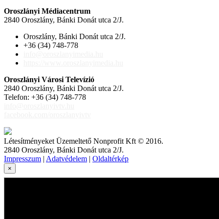
Oroszlányi Médiacentrum
2840 Oroszlány, Bánki Donát utca 2/J.
Oroszlány, Bánki Donát utca 2/J.
+36 (34) 748-778
info@oroszlanyimedia.hu
https://www.oroszlanyimedia.hu
Oroszlányi Városi Televízió
2840 Oroszlány, Bánki Donát utca 2/J.
Telefon: +36 (34) 748-778
info@oroszlanyivtv.hu
facebook.com/oroszlanyivtv
Létesítményeket Üzemeltető Nonprofit Kft © 2016.
2840 Oroszlány, Bánki Donát utca 2/J.
Impresszum
|
Adatvédelem
|
Oldaltérkép
×