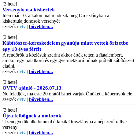
[3 hete]
Versenyben a kiskertek
Idén már 10. alkalommal rendezik meg Oroszlányban a
kiskerttulajdonosok versenyét
szerző:
ovtv |
bővebben...
[3 hete]
Kábítószer-kereskedelem gyanúja miatt vettek őrizetbe
egy 18 éves férfit
A rendőrök a közlésük szerint akkor érték tetten a fiatalembert,
amikor egy fiatalkorú és egy gyermekkorú fiúnak próbált kábítószert
eladni.
szerző:
ovtv |
bővebben...
[3 hete]
OVTV ajánló - 2026.07.13.
Ne feledjék, ma este 20 órától ismét várjuk Önöket a képernyők elé!
szerző:
ovtv |
bővebben...
[3 hete]
Újra felbőgnek a motorok
Tizenegyedik alkalommal érkezik Oroszlányba a népszerű rallye
verseny
szerző:
ovtv |
bővebben...