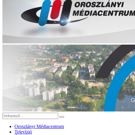
Oroszlányi Médiacentrum
Televízió