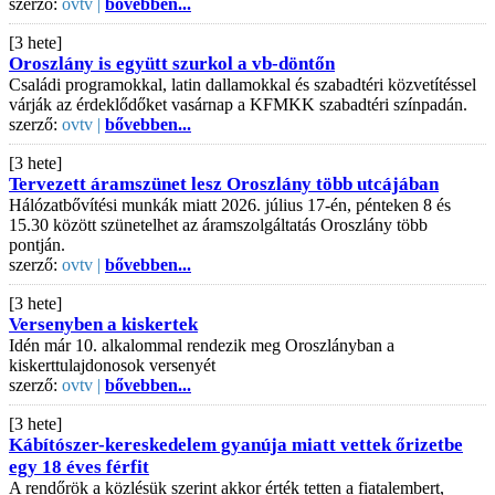
szerző:
ovtv |
bővebben...
[3 hete]
Oroszlány is együtt szurkol a vb-döntőn
Családi programokkal, latin dallamokkal és szabadtéri közvetítéssel
várják az érdeklődőket vasárnap a KFMKK szabadtéri színpadán.
szerző:
ovtv |
bővebben...
[3 hete]
Tervezett áramszünet lesz Oroszlány több utcájában
Hálózatbővítési munkák miatt 2026. július 17-én, pénteken 8 és
15.30 között szünetelhet az áramszolgáltatás Oroszlány több
pontján.
szerző:
ovtv |
bővebben...
[3 hete]
Versenyben a kiskertek
Idén már 10. alkalommal rendezik meg Oroszlányban a
kiskerttulajdonosok versenyét
szerző:
ovtv |
bővebben...
[3 hete]
Kábítószer-kereskedelem gyanúja miatt vettek őrizetbe
egy 18 éves férfit
A rendőrök a közlésük szerint akkor érték tetten a fiatalembert,