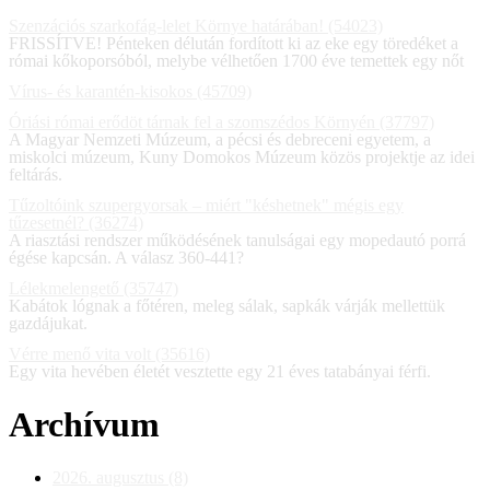
Szenzációs szarkofág-lelet Környe határában! (54023)
FRISSÍTVE! Pénteken délután fordított ki az eke egy töredéket a
római kőkoporsóból, melybe vélhetően 1700 éve temettek egy nőt
Vírus- és karantén-kisokos (45709)
Óriási római erődöt tárnak fel a szomszédos Környén (37797)
A Magyar Nemzeti Múzeum, a pécsi és debreceni egyetem, a
miskolci múzeum, Kuny Domokos Múzeum közös projektje az idei
feltárás.
Tűzoltóink szupergyorsak – miért "késhetnek" mégis egy
tűzesetnél? (36274)
A riasztási rendszer működésének tanulságai egy mopedautó porrá
égése kapcsán. A válasz 360-441?
Lélekmelengető (35747)
Kabátok lógnak a főtéren, meleg sálak, sapkák várják mellettük
gazdájukat.
Vérre menő vita volt (35616)
Egy vita hevében életét vesztette egy 21 éves tatabányai férfi.
Archívum
2026. augusztus (8)