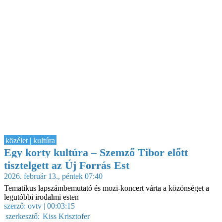
közélet | kultúra
Egy korty kultúra – Szemző Tibor előtt
tisztelgett az Új Forrás Est
2026. február 13., péntek 07:40
Tematikus lapszámbemutató és mozi-koncert várta a közönséget a
legutóbbi irodalmi esten
szerző:
ovtv
| 00:03:15
szerkesztő:
Kiss Krisztofer