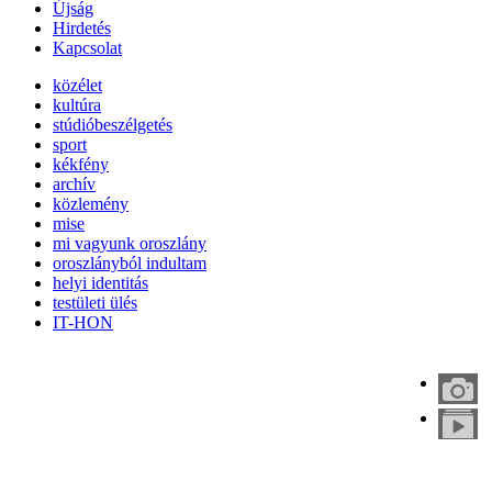
Újság
Hirdetés
Kapcsolat
közélet
kultúra
stúdióbeszélgetés
sport
kékfény
archív
közlemény
mise
mi vagyunk oroszlány
oroszlányból indultam
helyi identitás
testületi ülés
IT-HON