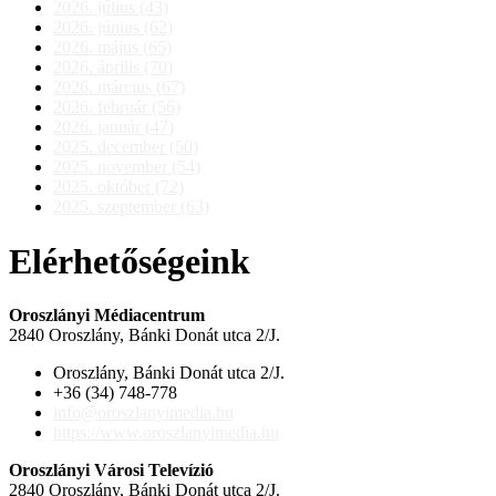
2026. július (43)
2026. június (62)
2026. május (65)
2026. április (70)
2026. március (67)
2026. február (56)
2026. január (47)
2025. december (50)
2025. november (54)
2025. október (72)
2025. szeptember (63)
Elérhetőségeink
Oroszlányi Médiacentrum
2840 Oroszlány, Bánki Donát utca 2/J.
Oroszlány, Bánki Donát utca 2/J.
+36 (34) 748-778
info@oroszlanyimedia.hu
https://www.oroszlanyimedia.hu
Oroszlányi Városi Televízió
2840 Oroszlány, Bánki Donát utca 2/J.