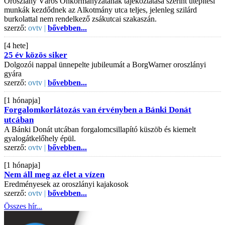
Oroszlány Város Önkormányzatának tájékoztatása szerint útépítési
munkák kezdődnek az Alkotmány utca teljes, jelenleg szilárd
burkolattal nem rendelkező zsákutcai szakaszán.
szerző:
ovtv |
bővebben...
[4 hete]
25 év közös siker
Dolgozói nappal ünnepelte jubileumát a BorgWarner oroszlányi
gyára
szerző:
ovtv |
bővebben...
[1 hónapja]
Forgalomkorlátozás van érvényben a Bánki Donát
utcában
A Bánki Donát utcában forgalomcsillapító küszöb és kiemelt
gyalogátkelőhely épül.
szerző:
ovtv |
bővebben...
[1 hónapja]
Nem áll meg az élet a vízen
Eredményesek az oroszlányi kajakosok
szerző:
ovtv |
bővebben...
Összes hír...