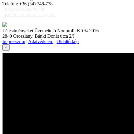
Telefon: +36 (34) 748-778
info@oroszlanyivtv.hu
facebook.com/oroszlanyivtv
Létesítményeket Üzemeltető Nonprofit Kft © 2016.
2840 Oroszlány, Bánki Donát utca 2/J.
Impresszum
|
Adatvédelem
|
Oldaltérkép
×