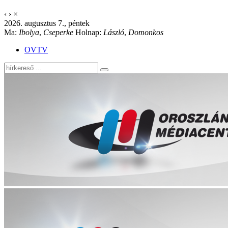
‹
›
×
2026. augusztus 7., péntek
Ma:
Ibolya
,
Cseperke
Holnap:
László
,
Domonkos
OVTV