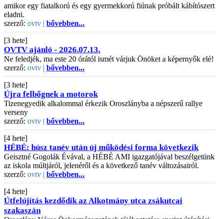
amikor egy fiatalkorú és egy gyermekkorú fiúnak próbált kábítószert
eladni.
szerző:
ovtv |
bővebben...
[3 hete]
OVTV ajánló - 2026.07.13.
Ne feledjék, ma este 20 órától ismét várjuk Önöket a képernyők elé!
szerző:
ovtv |
bővebben...
[3 hete]
Újra felbőgnek a motorok
Tizenegyedik alkalommal érkezik Oroszlányba a népszerű rallye
verseny
szerző:
ovtv |
bővebben...
[4 hete]
HÉBÉ: húsz tanév után új működési forma következik
Geisztné Gogolák Évával, a HÉBÉ AMI igazgatójával beszélgetünk
az iskola múltjáról, jelenéről és a következő tanév változásairól.
szerző:
ovtv |
bővebben...
[4 hete]
Útfelújítás kezdődik az Alkotmány utca zsákutcai
szakaszán