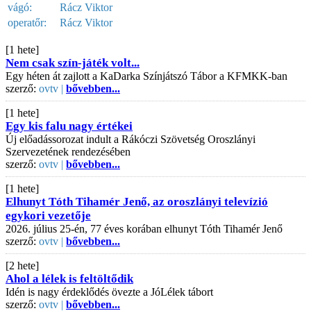
vágó:
Rácz Viktor
operatőr:
Rácz Viktor
[1 hete]
Nem csak szín-játék volt...
Egy héten át zajlott a KaDarka Színjátszó Tábor a KFMKK-ban
szerző:
ovtv |
bővebben...
[1 hete]
Egy kis falu nagy értékei
Új előadássorozat indult a Rákóczi Szövetség Oroszlányi
Szervezetének rendezésében
szerző:
ovtv |
bővebben...
[1 hete]
Elhunyt Tóth Tihamér Jenő, az oroszlányi televízió
egykori vezetője
2026. július 25-én, 77 éves korában elhunyt Tóth Tihamér Jenő
szerző:
ovtv |
bővebben...
[2 hete]
Ahol a lélek is feltöltődik
Idén is nagy érdeklődés övezte a JóLélek tábort
szerző:
ovtv |
bővebben...