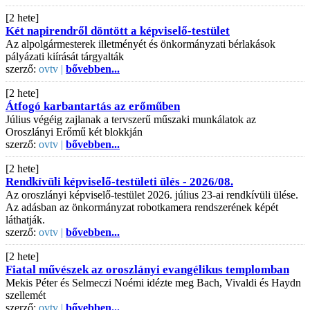
[2 hete]
Két napirendről döntött a képviselő-testület
Az alpolgármesterek illetményét és önkormányzati bérlakások
pályázati kiírását tárgyalták
szerző:
ovtv |
bővebben...
[2 hete]
Átfogó karbantartás az erőműben
Július végéig zajlanak a tervszerű műszaki munkálatok az
Oroszlányi Erőmű két blokkján
szerző:
ovtv |
bővebben...
[2 hete]
Rendkívüli képviselő-testületi ülés - 2026/08.
Az oroszlányi képviselő-testület 2026. július 23-ai rendkívüli ülése.
Az adásban az önkormányzat robotkamera rendszerének képét
láthatják.
szerző:
ovtv |
bővebben...
[2 hete]
Fiatal művészek az oroszlányi evangélikus templomban
Mekis Péter és Selmeczi Noémi idézte meg Bach, Vivaldi és Haydn
szellemét
szerző:
ovtv |
bővebben...