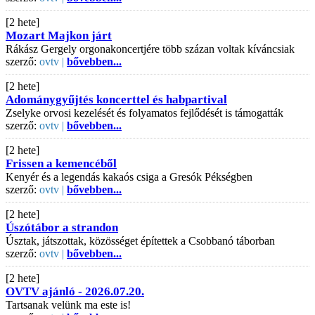
[2 hete]
Mozart Majkon járt
Rákász Gergely orgonakoncertjére több százan voltak kíváncsiak
szerző:
ovtv |
bővebben...
[2 hete]
Adománygyűjtés koncerttel és habpartival
Zselyke orvosi kezelését és folyamatos fejlődését is támogatták
szerző:
ovtv |
bővebben...
[2 hete]
Frissen a kemencéből
Kenyér és a legendás kakaós csiga a Gresók Pékségben
szerző:
ovtv |
bővebben...
[2 hete]
Úszótábor a strandon
Úsztak, játszottak, közösséget építettek a Csobbanó táborban
szerző:
ovtv |
bővebben...
[2 hete]
OVTV ajánló - 2026.07.20.
Tartsanak velünk ma este is!