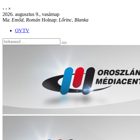
‹
›
×
2026. augusztus 9., vasárnap
Ma:
Emőd
,
Román
Holnap:
Lőrinc
,
Blanka
OVTV