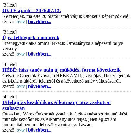
[3 hete]
OVTV ajánló - 2026.07.13.
Ne feledjék, ma este 20 órától ismét várjuk Önöket a képernyők elé!
szerző:
ovtv |
bővebben...
[3 hete]
Újra felbőgnek a motorok
Tizenegyedik alkalommal érkezik Oroszlányba a népszerű rallye
verseny
szerző:
ovtv |
bővebben...
[4 hete]
HÉBÉ: húsz tanév után új működési forma következik
Geisztné Gogolák Évával, a HÉBÉ AMI igazgatójával beszélgetünk
az iskola múltjáról, jelenéről és a következő tanév változásairól.
szerző:
ovtv |
bővebben...
[4 hete]
Útfelújítás kezdődik az Alkotmány utca zsákutcai
szakaszán
Oroszlány Város Önkormányzatának tájékoztatása szerint útépítési
munkák kezdődnek az Alkotmány utca teljes, jelenleg szilárd
burkolattal nem rendelkező zsákutcai szakaszán.
szerző:
ovtv |
bővebben...