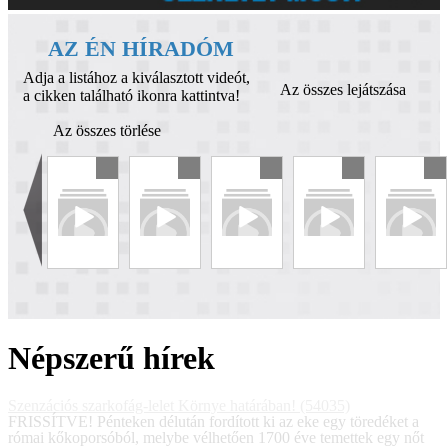
AZ ÉN HÍRADÓM
Adja a listához a kiválasztott videót,
Az összes lejátszása
a cikken található ikonra kattintva!
Az összes törlése
Népszerű hírek
Szenzációs szarkofág-lelet Környe határában! (54035)
FRISSÍTVE! Pénteken délután fordított ki az eke egy töredéket a
római kőkoporsóból, melybe vélhetően 1700 éve temettek egy nőt