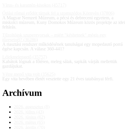
Vírus- és karantén-kisokos (45717)
Óriási római erődöt tárnak fel a szomszédos Környén (37806)
A Magyar Nemzeti Múzeum, a pécsi és debreceni egyetem, a
miskolci múzeum, Kuny Domokos Múzeum közös projektje az idei
feltárás.
Tűzoltóink szupergyorsak – miért "késhetnek" mégis egy
tűzesetnél? (36286)
A riasztási rendszer működésének tanulságai egy mopedautó porrá
égése kapcsán. A válasz 360-441?
Lélekmelengető (35757)
Kabátok lógnak a főtéren, meleg sálak, sapkák várják mellettük
gazdájukat.
Vérre menő vita volt (35625)
Egy vita hevében életét vesztette egy 21 éves tatabányai férfi.
Archívum
2026. augusztus (8)
2026. július (43)
2026. június (62)
2026. május (65)
2026. április (70)