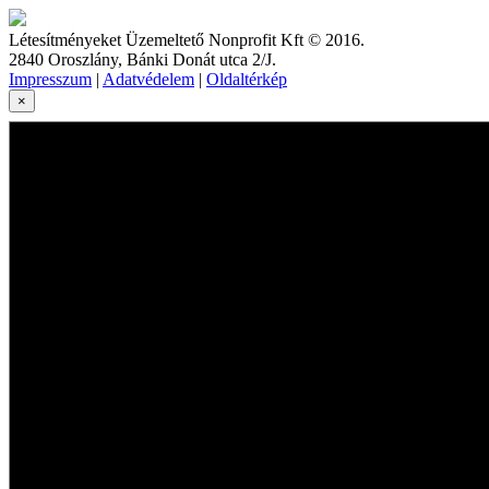
Létesítményeket Üzemeltető Nonprofit Kft © 2016.
2840 Oroszlány, Bánki Donát utca 2/J.
Impresszum
|
Adatvédelem
|
Oldaltérkép
×