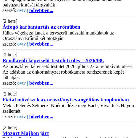
pályázati kiírását tárgyalták
szerző:
ovtv |
bővebben...
[2 hete]
Átfogó karbantartás az erőműben
Július végéig zajlanak a tervszerű műszaki munkálatok az
Oroszlányi Erőmű két blokkján
szerző:
ovtv |
bővebben...
[2 hete]
Rendkívüli képviselő-testületi ülés - 2026/08.
Az oroszlányi képviselő-testület 2026. július 23-ai rendkívüli ülése.
Az adásban az önkormányzat robotkamera rendszerének képét
láthatják.
szerző:
ovtv |
bővebben...
[2 hete]
Fiatal művészek az oroszlányi evangélikus templomban
Mekis Péter és Selmeczi Noémi idézte meg Bach, Vivaldi és Haydn
szellemét
szerző:
ovtv |
bővebben...
[2 hete]
Mozart Majkon járt