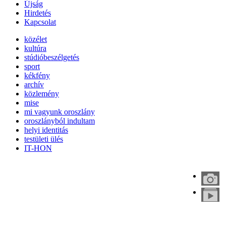
Újság
Hirdetés
Kapcsolat
közélet
kultúra
stúdióbeszélgetés
sport
kékfény
archív
közlemény
mise
mi vagyunk oroszlány
oroszlányból indultam
helyi identitás
testületi ülés
IT-HON