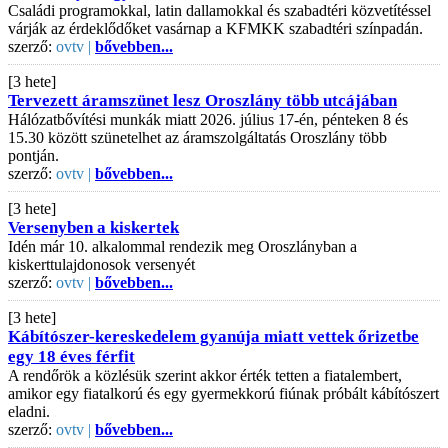
Családi programokkal, latin dallamokkal és szabadtéri közvetítéssel
várják az érdeklődőket vasárnap a KFMKK szabadtéri színpadán.
szerző:
ovtv |
bővebben...
[3 hete]
Tervezett áramszünet lesz Oroszlány több utcájában
Hálózatbővítési munkák miatt 2026. július 17-én, pénteken 8 és
15.30 között szünetelhet az áramszolgáltatás Oroszlány több
pontján.
szerző:
ovtv |
bővebben...
[3 hete]
Versenyben a kiskertek
Idén már 10. alkalommal rendezik meg Oroszlányban a
kiskerttulajdonosok versenyét
szerző:
ovtv |
bővebben...
[3 hete]
Kábítószer-kereskedelem gyanúja miatt vettek őrizetbe
egy 18 éves férfit
A rendőrök a közlésük szerint akkor érték tetten a fiatalembert,
amikor egy fiatalkorú és egy gyermekkorú fiúnak próbált kábítószert
eladni.
szerző:
ovtv |
bővebben...