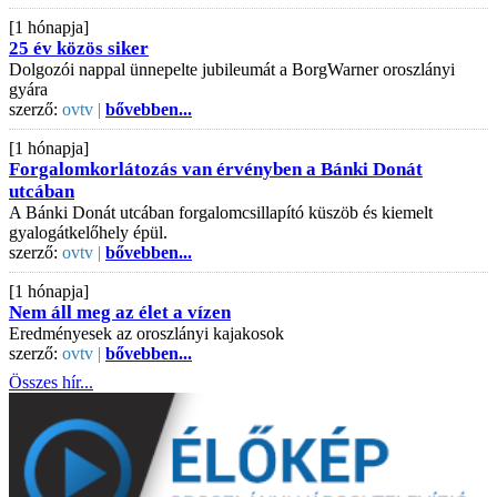
[1 hónapja]
25 év közös siker
Dolgozói nappal ünnepelte jubileumát a BorgWarner oroszlányi
gyára
szerző:
ovtv |
bővebben...
[1 hónapja]
Forgalomkorlátozás van érvényben a Bánki Donát
utcában
A Bánki Donát utcában forgalomcsillapító küszöb és kiemelt
gyalogátkelőhely épül.
szerző:
ovtv |
bővebben...
[1 hónapja]
Nem áll meg az élet a vízen
Eredményesek az oroszlányi kajakosok
szerző:
ovtv |
bővebben...
Összes hír...