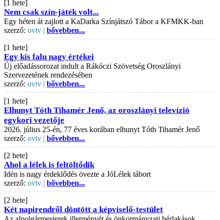
[1 hete]
Nem csak szín-játék volt...
Egy héten át zajlott a KaDarka Színjátszó Tábor a KFMKK-ban
szerző:
ovtv |
bővebben...
[1 hete]
Egy kis falu nagy értékei
Új előadássorozat indult a Rákóczi Szövetség Oroszlányi
Szervezetének rendezésében
szerző:
ovtv |
bővebben...
[1 hete]
Elhunyt Tóth Tihamér Jenő, az oroszlányi televízió
egykori vezetője
2026. július 25-én, 77 éves korában elhunyt Tóth Tihamér Jenő
szerző:
ovtv |
bővebben...
[2 hete]
Ahol a lélek is feltöltődik
Idén is nagy érdeklődés övezte a JóLélek tábort
szerző:
ovtv |
bővebben...
[2 hete]
Két napirendről döntött a képviselő-testület
Az alpolgármesterek illetményét és önkormányzati bérlakások