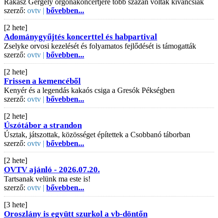
Rákász Gergely orgonakoncertjére több százan voltak kíváncsiak
szerző:
ovtv |
bővebben...
[2 hete]
Adománygyűjtés koncerttel és habpartival
Zselyke orvosi kezelését és folyamatos fejlődését is támogatták
szerző:
ovtv |
bővebben...
[2 hete]
Frissen a kemencéből
Kenyér és a legendás kakaós csiga a Gresók Pékségben
szerző:
ovtv |
bővebben...
[2 hete]
Úszótábor a strandon
Úsztak, játszottak, közösséget építettek a Csobbanó táborban
szerző:
ovtv |
bővebben...
[2 hete]
OVTV ajánló - 2026.07.20.
Tartsanak velünk ma este is!
szerző:
ovtv |
bővebben...
[3 hete]
Oroszlány is együtt szurkol a vb-döntőn