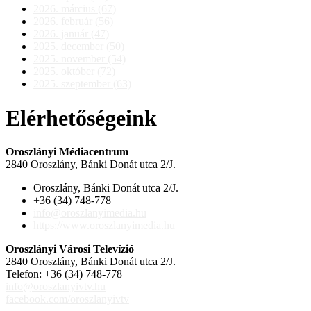
2026. március (67)
2026. február (56)
2026. január (47)
2025. december (50)
2025. november (54)
2025. október (72)
2025. szeptember (63)
Elérhetőségeink
Oroszlányi Médiacentrum
2840 Oroszlány, Bánki Donát utca 2/J.
Oroszlány, Bánki Donát utca 2/J.
+36 (34) 748-778
info@oroszlanyimedia.hu
https://www.oroszlanyimedia.hu
Oroszlányi Városi Televízió
2840 Oroszlány, Bánki Donát utca 2/J.
Telefon: +36 (34) 748-778
info@oroszlanyivtv.hu
facebook.com/oroszlanyivtv