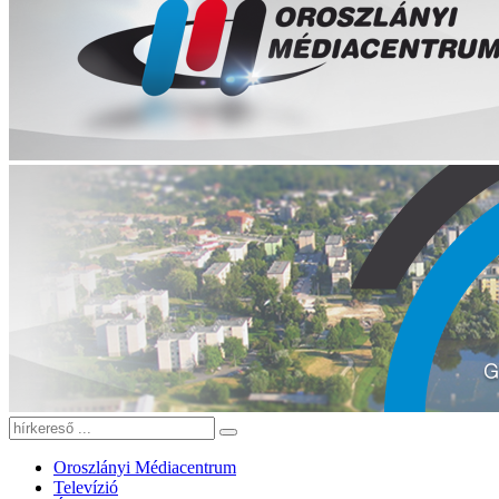
Oroszlányi Médiacentrum
Televízió