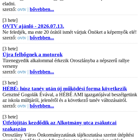
eladni.
szerző:
ovtv |
bővebben...
[3 hete]
OVTV ajánló - 2026.07.13.
Ne feledjék, ma este 20 órától ismét várjuk Önöket a képernyők elé!
szerző:
ovtv |
bővebben...
[3 hete]
Újra felbőgnek a motorok
Tizenegyedik alkalommal érkezik Oroszlányba a népszerű rallye
verseny
szerző:
ovtv |
bővebben...
[3 hete]
HÉBÉ: húsz tanév után új működési forma következik
Geisztné Gogolák Évával, a HÉBÉ AMI igazgatójával beszélgetünk
az iskola múltjáról, jelenéről és a következő tanév változásairól.
szerző:
ovtv |
bővebben...
[3 hete]
Útfelújítás kezdődik az Alkotmány utca zsákutcai
szakaszán
Oroszlány Város Önkormányzatának tájékoztatása szerint útépítési