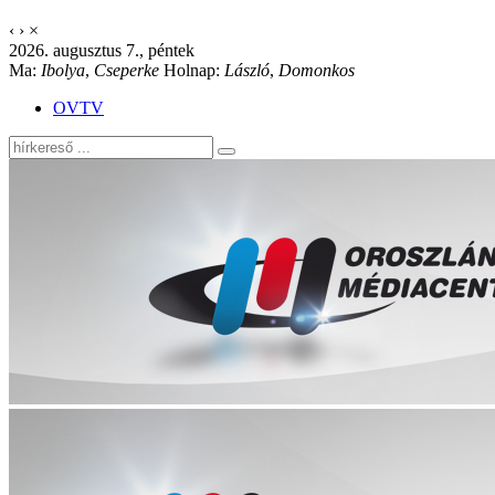
‹
›
×
2026. augusztus 7., péntek
Ma:
Ibolya
,
Cseperke
Holnap:
László
,
Domonkos
OVTV