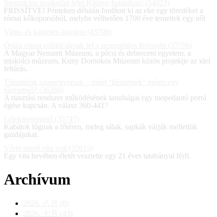
Szenzációs szarkofág-lelet Környe határában! (54023)
FRISSÍTVE! Pénteken délután fordított ki az eke egy töredéket a
római kőkoporsóból, melybe vélhetően 1700 éve temettek egy nőt
Vírus- és karantén-kisokos (45709)
Óriási római erődöt tárnak fel a szomszédos Környén (37796)
A Magyar Nemzeti Múzeum, a pécsi és debreceni egyetem, a
miskolci múzeum, Kuny Domokos Múzeum közös projektje az idei
feltárás.
Tűzoltóink szupergyorsak – miért "késhetnek" mégis egy
tűzesetnél? (36269)
A riasztási rendszer működésének tanulságai egy mopedautó porrá
égése kapcsán. A válasz 360-441?
Lélekmelengető (35747)
Kabátok lógnak a főtéren, meleg sálak, sapkák várják mellettük
gazdájukat.
Vérre menő vita volt (35615)
Egy vita hevében életét vesztette egy 21 éves tatabányai férfi.
Archívum
2026. 八月 (8)
2026. 七月 (43)