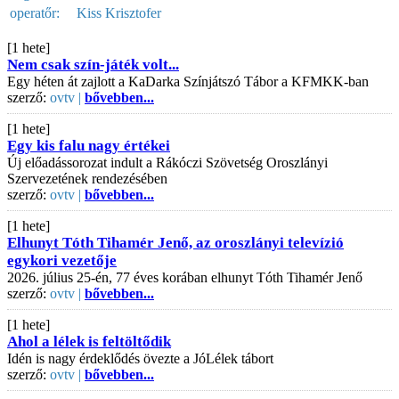
operatőr:
Kiss Krisztofer
[1 hete]
Nem csak szín-játék volt...
Egy héten át zajlott a KaDarka Színjátszó Tábor a KFMKK-ban
szerző:
ovtv |
bővebben...
[1 hete]
Egy kis falu nagy értékei
Új előadássorozat indult a Rákóczi Szövetség Oroszlányi
Szervezetének rendezésében
szerző:
ovtv |
bővebben...
[1 hete]
Elhunyt Tóth Tihamér Jenő, az oroszlányi televízió
egykori vezetője
2026. július 25-én, 77 éves korában elhunyt Tóth Tihamér Jenő
szerző:
ovtv |
bővebben...
[1 hete]
Ahol a lélek is feltöltődik
Idén is nagy érdeklődés övezte a JóLélek tábort
szerző:
ovtv |
bővebben...