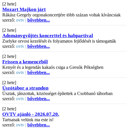
[2 hete]
Mozart Majkon járt
Rákász Gergely orgonakoncertjére több százan voltak kíváncsiak
szerző:
ovtv |
bővebben...
[2 hete]
Adománygyűjtés koncerttel és habpartival
Zselyke orvosi kezelését és folyamatos fejlődését is támogatták
szerző:
ovtv |
bővebben...
[2 hete]
Frissen a kemencéből
Kenyér és a legendás kakaós csiga a Gresók Pékségben
szerző:
ovtv |
bővebben...
[2 hete]
Úszótábor a strandon
Úsztak, játszottak, közösséget építettek a Csobbanó táborban
szerző:
ovtv |
bővebben...
[2 hete]
OVTV ajánló - 2026.07.20.
Tartsanak velünk ma este is!
szerző:
ovtv |
bővebben...