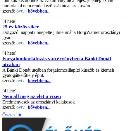
munkák kezdődnek az Alkotmány utca teljes, jelenleg szilárd
burkolattal nem rendelkező zsákutcai szakaszán.
szerző:
ovtv |
bővebben...
[4 hete]
25 év közös siker
Dolgozói nappal ünnepelte jubileumát a BorgWarner oroszlányi
gyára
szerző:
ovtv |
bővebben...
[4 hete]
Forgalomkorlátozás van érvényben a Bánki Donát
utcában
A Bánki Donát utcában forgalomcsillapító küszöb és kiemelt
gyalogátkelőhely épül.
szerző:
ovtv |
bővebben...
[4 hete]
Nem áll meg az élet a vízen
Eredményesek az oroszlányi kajakosok
szerző:
ovtv |
bővebben...
Összes hír...