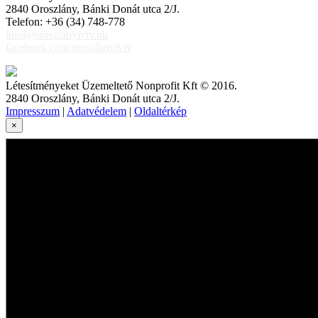
2840 Oroszlány, Bánki Donát utca 2/J.
Telefon: +36 (34) 748-778
info@oroszlanyivtv.hu
facebook.com/oroszlanyivtv
Létesítményeket Üzemeltető Nonprofit Kft © 2016.
2840 Oroszlány, Bánki Donát utca 2/J.
Impresszum
|
Adatvédelem
|
Oldaltérkép
×