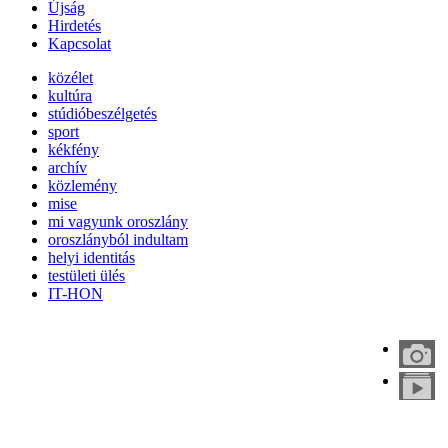
Újság
Hirdetés
Kapcsolat
közélet
kultúra
stúdióbeszélgetés
sport
kékfény
archív
közlemény
mise
mi vagyunk oroszlány
oroszlányból indultam
helyi identitás
testületi ülés
IT-HON