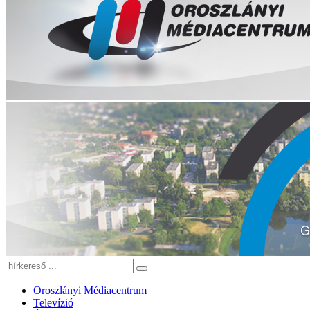
Oroszlányi Médiacentrum
Televízió