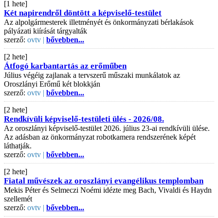
[1 hete]
Két napirendről döntött a képviselő-testület
Az alpolgármesterek illetményét és önkormányzati bérlakások
pályázati kiírását tárgyalták
szerző:
ovtv |
bővebben...
[2 hete]
Átfogó karbantartás az erőműben
Július végéig zajlanak a tervszerű műszaki munkálatok az
Oroszlányi Erőmű két blokkján
szerző:
ovtv |
bővebben...
[2 hete]
Rendkívüli képviselő-testületi ülés - 2026/08.
Az oroszlányi képviselő-testület 2026. július 23-ai rendkívüli ülése.
Az adásban az önkormányzat robotkamera rendszerének képét
láthatják.
szerző:
ovtv |
bővebben...
[2 hete]
Fiatal művészek az oroszlányi evangélikus templomban
Mekis Péter és Selmeczi Noémi idézte meg Bach, Vivaldi és Haydn
szellemét
szerző:
ovtv |
bővebben...