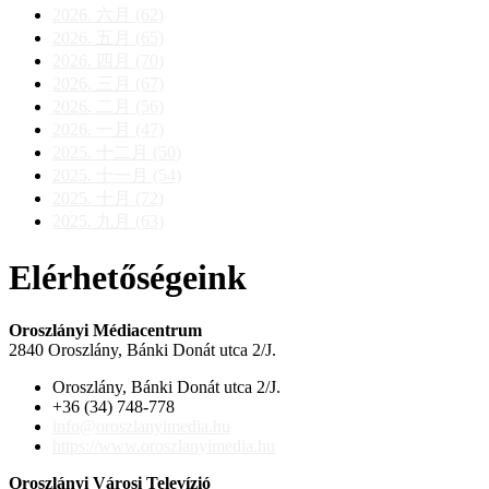
2026. 六月 (62)
2026. 五月 (65)
2026. 四月 (70)
2026. 三月 (67)
2026. 二月 (56)
2026. 一月 (47)
2025. 十二月 (50)
2025. 十一月 (54)
2025. 十月 (72)
2025. 九月 (63)
Elérhetőségeink
Oroszlányi Médiacentrum
2840 Oroszlány, Bánki Donát utca 2/J.
Oroszlány, Bánki Donát utca 2/J.
+36 (34) 748-778
info@oroszlanyimedia.hu
https://www.oroszlanyimedia.hu
Oroszlányi Városi Televízió