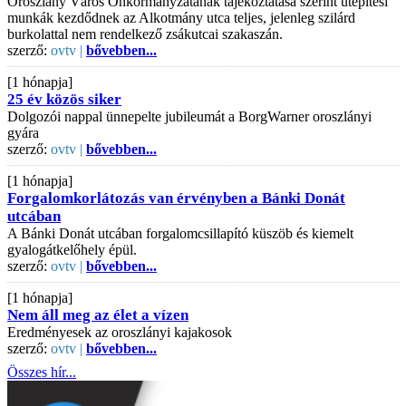
Oroszlány Város Önkormányzatának tájékoztatása szerint útépítési
munkák kezdődnek az Alkotmány utca teljes, jelenleg szilárd
burkolattal nem rendelkező zsákutcai szakaszán.
szerző:
ovtv |
bővebben...
[1 hónapja]
25 év közös siker
Dolgozói nappal ünnepelte jubileumát a BorgWarner oroszlányi
gyára
szerző:
ovtv |
bővebben...
[1 hónapja]
Forgalomkorlátozás van érvényben a Bánki Donát
utcában
A Bánki Donát utcában forgalomcsillapító küszöb és kiemelt
gyalogátkelőhely épül.
szerző:
ovtv |
bővebben...
[1 hónapja]
Nem áll meg az élet a vízen
Eredményesek az oroszlányi kajakosok
szerző:
ovtv |
bővebben...
Összes hír...