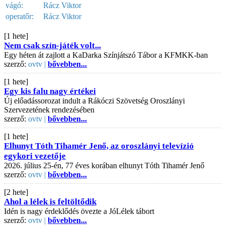
vágó:
Rácz Viktor
operatőr:
Rácz Viktor
[1 hete]
Nem csak szín-játék volt...
Egy héten át zajlott a KaDarka Színjátszó Tábor a KFMKK-ban
szerző:
ovtv |
bővebben...
[1 hete]
Egy kis falu nagy értékei
Új előadássorozat indult a Rákóczi Szövetség Oroszlányi
Szervezetének rendezésében
szerző:
ovtv |
bővebben...
[1 hete]
Elhunyt Tóth Tihamér Jenő, az oroszlányi televízió
egykori vezetője
2026. július 25-én, 77 éves korában elhunyt Tóth Tihamér Jenő
szerző:
ovtv |
bővebben...
[2 hete]
Ahol a lélek is feltöltődik
Idén is nagy érdeklődés övezte a JóLélek tábort
szerző:
ovtv |
bővebben...