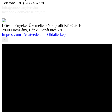
Telefon: +36 (34) 748-778
info@oroszlanyivtv.hu
facebook.com/oroszlanyivtv
Létesítményeket Üzemeltető Nonprofit Kft © 2016.
2840 Oroszlány, Bánki Donát utca 2/J.
Impresszum
|
Adatvédelem
|
Oldaltérkép
×