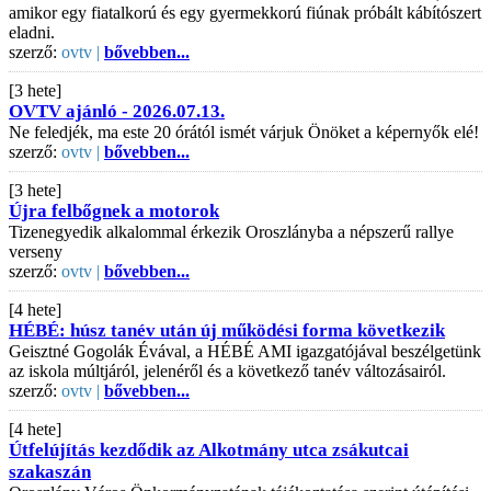
amikor egy fiatalkorú és egy gyermekkorú fiúnak próbált kábítószert
eladni.
szerző:
ovtv |
bővebben...
[3 hete]
OVTV ajánló - 2026.07.13.
Ne feledjék, ma este 20 órától ismét várjuk Önöket a képernyők elé!
szerző:
ovtv |
bővebben...
[3 hete]
Újra felbőgnek a motorok
Tizenegyedik alkalommal érkezik Oroszlányba a népszerű rallye
verseny
szerző:
ovtv |
bővebben...
[4 hete]
HÉBÉ: húsz tanév után új működési forma következik
Geisztné Gogolák Évával, a HÉBÉ AMI igazgatójával beszélgetünk
az iskola múltjáról, jelenéről és a következő tanév változásairól.
szerző:
ovtv |
bővebben...
[4 hete]
Útfelújítás kezdődik az Alkotmány utca zsákutcai
szakaszán