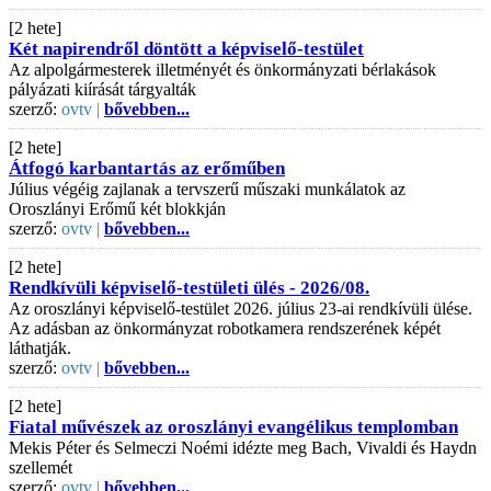
[2 hete]
Két napirendről döntött a képviselő-testület
Az alpolgármesterek illetményét és önkormányzati bérlakások
pályázati kiírását tárgyalták
szerző:
ovtv |
bővebben...
[2 hete]
Átfogó karbantartás az erőműben
Július végéig zajlanak a tervszerű műszaki munkálatok az
Oroszlányi Erőmű két blokkján
szerző:
ovtv |
bővebben...
[2 hete]
Rendkívüli képviselő-testületi ülés - 2026/08.
Az oroszlányi képviselő-testület 2026. július 23-ai rendkívüli ülése.
Az adásban az önkormányzat robotkamera rendszerének képét
láthatják.
szerző:
ovtv |
bővebben...
[2 hete]
Fiatal művészek az oroszlányi evangélikus templomban
Mekis Péter és Selmeczi Noémi idézte meg Bach, Vivaldi és Haydn
szellemét
szerző:
ovtv |
bővebben...