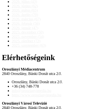
2026. július (43)
2026. június (62)
2026. május (65)
2026. április (70)
2026. március (67)
2026. február (56)
2026. január (47)
2025. december (50)
2025. november (54)
2025. október (72)
2025. szeptember (63)
Elérhetőségeink
Oroszlányi Médiacentrum
2840 Oroszlány, Bánki Donát utca 2/J.
Oroszlány, Bánki Donát utca 2/J.
+36 (34) 748-778
info@oroszlanyimedia.hu
https://www.oroszlanyimedia.hu
Oroszlányi Városi Televízió
2840 Oroszlány, Bánki Donát utca 2/J.