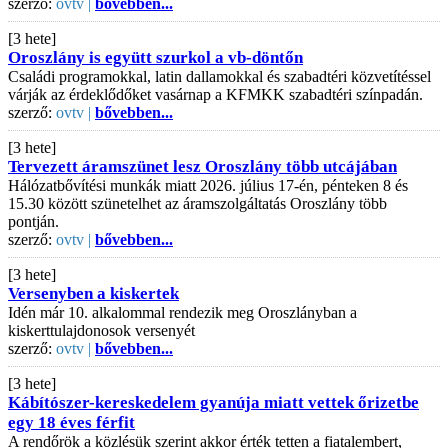
szerző:
ovtv |
bővebben...
[3 hete]
Oroszlány is együtt szurkol a vb-döntőn
Családi programokkal, latin dallamokkal és szabadtéri közvetítéssel
várják az érdeklődőket vasárnap a KFMKK szabadtéri színpadán.
szerző:
ovtv |
bővebben...
[3 hete]
Tervezett áramszünet lesz Oroszlány több utcájában
Hálózatbővítési munkák miatt 2026. július 17-én, pénteken 8 és
15.30 között szünetelhet az áramszolgáltatás Oroszlány több
pontján.
szerző:
ovtv |
bővebben...
[3 hete]
Versenyben a kiskertek
Idén már 10. alkalommal rendezik meg Oroszlányban a
kiskerttulajdonosok versenyét
szerző:
ovtv |
bővebben...
[3 hete]
Kábítószer-kereskedelem gyanúja miatt vettek őrizetbe
egy 18 éves férfit
A rendőrök a közlésük szerint akkor érték tetten a fiatalembert,