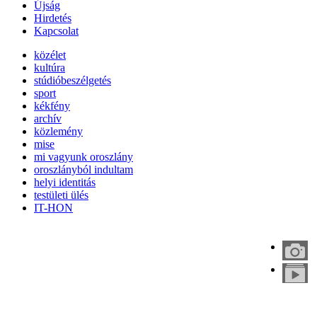
Újság
Hirdetés
Kapcsolat
közélet
kultúra
stúdióbeszélgetés
sport
kékfény
archív
közlemény
mise
mi vagyunk oroszlány
oroszlányból indultam
helyi identitás
testületi ülés
IT-HON