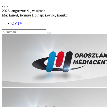
‹
›
×
2026. augusztus 9., vasárnap
Ma:
Emőd
,
Román
Holnap:
Lőrinc
,
Blanka
OVTV