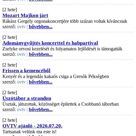
[2 hete]
Mozart Majkon járt
Rákász Gergely orgonakoncertjére több százan voltak kíváncsiak
szerző:
ovtv |
bővebben...
[2 hete]
Adománygyűjtés koncerttel és habpartival
Zselyke orvosi kezelését és folyamatos fejlődését is támogatták
szerző:
ovtv |
bővebben...
[2 hete]
Frissen a kemencéből
Kenyér és a legendás kakaós csiga a Gresók Pékségben
szerző:
ovtv |
bővebben...
[2 hete]
Úszótábor a strandon
Úsztak, játszottak, közösséget építettek a Csobbanó táborban
szerző:
ovtv |
bővebben...
[2 hete]
OVTV ajánló - 2026.07.20.
Tartsanak velünk ma este is!