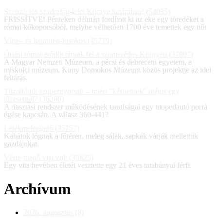
Szenzációs szarkofág-lelet Környe határában! (54035)
FRISSÍTVE! Pénteken délután fordított ki az eke egy töredéket a
római kőkoporsóból, melybe vélhetően 1700 éve temettek egy nőt
Vírus- és karantén-kisokos (45719)
Óriási római erődöt tárnak fel a szomszédos Környén (37807)
A Magyar Nemzeti Múzeum, a pécsi és debreceni egyetem, a
miskolci múzeum, Kuny Domokos Múzeum közös projektje az idei
feltárás.
Tűzoltóink szupergyorsak – miért "késhetnek" mégis egy
tűzesetnél? (36286)
A riasztási rendszer működésének tanulságai egy mopedautó porrá
égése kapcsán. A válasz 360-441?
Lélekmelengető (35757)
Kabátok lógnak a főtéren, meleg sálak, sapkák várják mellettük
gazdájukat.
Vérre menő vita volt (35625)
Egy vita hevében életét vesztette egy 21 éves tatabányai férfi.
Archívum
2026. augusztus (8)