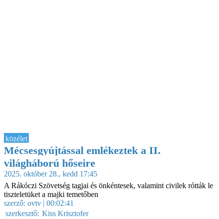
közélet
Mécsesgyújtással emlékeztek a II.
világháború hőseire
2025. október 28., kedd 17:45
A Rákóczi Szövetség tagjai és önkéntesek, valamint civilek rótták le
tiszteletüket a majki temetőben
szerző:
ovtv
| 00:02:41
szerkesztő:
Kiss Krisztofer