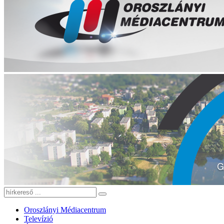
Oroszlányi Médiacentrum
Televízió