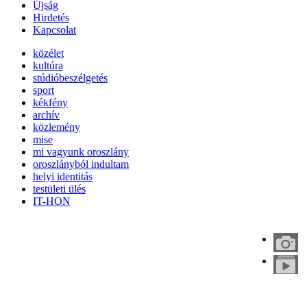
Újság
Hirdetés
Kapcsolat
közélet
kultúra
stúdióbeszélgetés
sport
kékfény
archív
közlemény
mise
mi vagyunk oroszlány
oroszlányból indultam
helyi identitás
testületi ülés
IT-HON