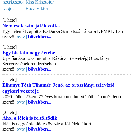
szerkesztő:
Kiss Krisztofer
vágó:
Rácz Viktor
[1 hete]
Nem csak szín-játék volt...
Egy héten át zajlott a KaDarka Színjátszó Tábor a KFMKK-ban
szerző:
ovtv |
bővebben...
[1 hete]
Egy kis falu nagy értékei
Új előadássorozat indult a Rákóczi Szövetség Oroszlányi
Szervezetének rendezésében
szerző:
ovtv |
bővebben...
[1 hete]
Elhunyt Tóth Tihamér Jenő, az oroszlányi televízió
egykori vezetője
2026. július 25-én, 77 éves korában elhunyt Tóth Tihamér Jenő
szerző:
ovtv |
bővebben...
[2 hete]
Ahol a lélek is feltöltődik
Idén is nagy érdeklődés övezte a JóLélek tábort
szerző:
ovtv |
bővebben...