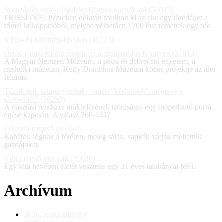
Szenzációs szarkofág-lelet Környe határában! (54045)
FRISSÍTVE! Pénteken délután fordított ki az eke egy töredéket a
római kőkoporsóból, melybe vélhetően 1700 éve temettek egy nőt
Vírus- és karantén-kisokos (45723)
Óriási római erődöt tárnak fel a szomszédos Környén (37813)
A Magyar Nemzeti Múzeum, a pécsi és debreceni egyetem, a
miskolci múzeum, Kuny Domokos Múzeum közös projektje az idei
feltárás.
Tűzoltóink szupergyorsak – miért "késhetnek" mégis egy
tűzesetnél? (36293)
A riasztási rendszer működésének tanulságai egy mopedautó porrá
égése kapcsán. A válasz 360-441?
Lélekmelengető (35762)
Kabátok lógnak a főtéren, meleg sálak, sapkák várják mellettük
gazdájukat.
Vérre menő vita volt (35628)
Egy vita hevében életét vesztette egy 21 éves tatabányai férfi.
Archívum
2026. augusztus (8)