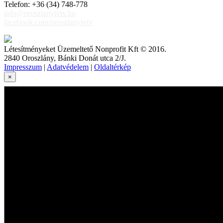
Telefon: +36 (34) 748-778
info@oroszlanyivtv.hu
facebook.com/oroszlanyivtv
Létesítményeket Üzemeltető Nonprofit Kft © 2016.
2840 Oroszlány, Bánki Donát utca 2/J.
Impresszum
|
Adatvédelem
|
Oldaltérkép
×