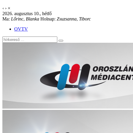
‹
›
×
2026. augusztus 10., hétfő
Ma:
Lőrinc
,
Blanka
Holnap:
Zsuzsanna
,
Tiborc
OVTV