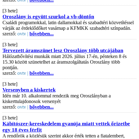
[3 hete]
Oroszlány is együtt szurkol a vb-döntőn
Családi programokkal, latin dallamokkal és szabadtéri közvetítéssel
várják az érdeklődőket vasárnap a KFMKK szabadtéri színpadán.
szerző:
ovtv |
bővebben...
[3 hete]
Tervezett áramszünet lesz Oroszlány több utcájában
Hálózatbővítési munkák miatt 2026. július 17-én, pénteken 8 és
15.30 között szünetelhet az áramszolgáltatás Oroszlány több
pontján.
szerző:
ovtv |
bővebben...
[3 hete]
Versenyben a kiskertek
Idén már 10. alkalommal rendezik meg Oroszlányban a
kiskerttulajdonosok versenyét
szerző:
ovtv |
bővebben...
[3 hete]
Kábítószer-kereskedelem gyanúja miatt vettek őrizetbe
egy 18 éves férfit
A rendőrök a közlésük szerint akkor érték tetten a fiatalembert,