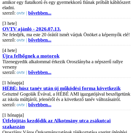
amikor egy fiatalkorú és egy gyermekkorú fiúnak próbált kábítószert
eladni.
szerző:
ovtv |
bővebben...
[3 hete]
OVTV ajánló - 2026.07.13.
Ne feledjék, ma este 20 órától ismét várjuk Önöket a képernyők elé!
szerző:
ovtv |
bővebben...
[4 hete]
Újra felbőgnek a motorok
Tizenegyedik alkalommal érkezik Oroszlányba a népszerű rallye
verseny
szerző:
ovtv |
bővebben...
[1 hónapja]
HÉBÉ: húsz tanév után új működési forma következik
Geisztné Gogolák Évával, a HÉBÉ AMI igazgatójával beszélgetünk
az iskola múltjáról, jelenéről és a következő tanév változásairól.
szerző:
ovtv |
bővebben...
[1 hónapja]
Útfelújítás kezdődik az Alkotmány utca zsákutcai
szakaszán
Oroszlány Város Önkormányzatának tájékoztatása szerint útépítési