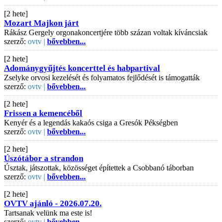
[2 hete]
Mozart Majkon járt
Rákász Gergely orgonakoncertjére több százan voltak kíváncsiak
szerző:
ovtv |
bővebben...
[2 hete]
Adománygyűjtés koncerttel és habpartival
Zselyke orvosi kezelését és folyamatos fejlődését is támogatták
szerző:
ovtv |
bővebben...
[2 hete]
Frissen a kemencéből
Kenyér és a legendás kakaós csiga a Gresók Pékségben
szerző:
ovtv |
bővebben...
[2 hete]
Úszótábor a strandon
Úsztak, játszottak, közösséget építettek a Csobbanó táborban
szerző:
ovtv |
bővebben...
[2 hete]
OVTV ajánló - 2026.07.20.
Tartsanak velünk ma este is!
szerző:
ovtv |
bővebben...