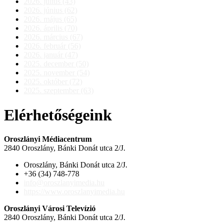
2026. július (43)
2026. június (62)
2026. május (65)
2026. április (70)
2026. március (67)
2026. február (56)
2026. január (47)
2025. december (50)
2025. november (54)
2025. október (72)
2025. szeptember (63)
Elérhetőségeink
Oroszlányi Médiacentrum
2840 Oroszlány, Bánki Donát utca 2/J.
Oroszlány, Bánki Donát utca 2/J.
+36 (34) 748-778
info@oroszlanyimedia.hu
https://www.oroszlanyimedia.hu
Oroszlányi Városi Televízió
2840 Oroszlány, Bánki Donát utca 2/J.