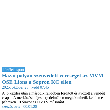
közélet | sport
Hazai pályán szenvedett vereséget az MVM-
OSE Lions a Sopron KC ellen
2025. október 28., kedd 07:45
A jó kezdés után a második félidőben fordított és győzött a vendég
csapat. A mérkőzést teljes terjedelmében megtekinthetik kedden és
pénteken 19 órakor az OVTV műsorán!
szerző:
ovtv
| 00:01:28