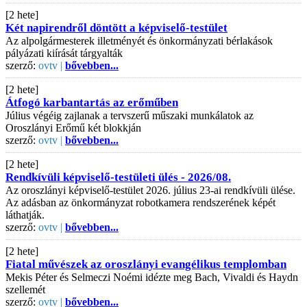
[2 hete]
Két napirendről döntött a képviselő-testület
Az alpolgármesterek illetményét és önkormányzati bérlakások
pályázati kiírását tárgyalták
szerző:
ovtv |
bővebben...
[2 hete]
Átfogó karbantartás az erőműben
Július végéig zajlanak a tervszerű műszaki munkálatok az
Oroszlányi Erőmű két blokkján
szerző:
ovtv |
bővebben...
[2 hete]
Rendkívüli képviselő-testületi ülés - 2026/08.
Az oroszlányi képviselő-testület 2026. július 23-ai rendkívüli ülése.
Az adásban az önkormányzat robotkamera rendszerének képét
láthatják.
szerző:
ovtv |
bővebben...
[2 hete]
Fiatal művészek az oroszlányi evangélikus templomban
Mekis Péter és Selmeczi Noémi idézte meg Bach, Vivaldi és Haydn
szellemét
szerző:
ovtv |
bővebben...