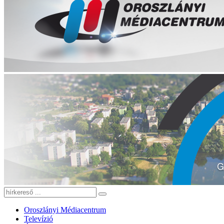
Oroszlányi Médiacentrum
Televízió