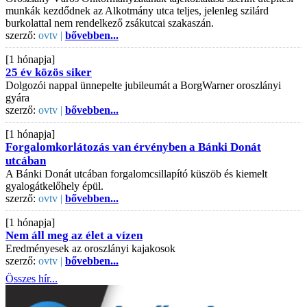
munkák kezdődnek az Alkotmány utca teljes, jelenleg szilárd
burkolattal nem rendelkező zsákutcai szakaszán.
szerző:
ovtv |
bővebben...
[1 hónapja]
25 év közös siker
Dolgozói nappal ünnepelte jubileumát a BorgWarner oroszlányi
gyára
szerző:
ovtv |
bővebben...
[1 hónapja]
Forgalomkorlátozás van érvényben a Bánki Donát
utcában
A Bánki Donát utcában forgalomcsillapító küszöb és kiemelt
gyalogátkelőhely épül.
szerző:
ovtv |
bővebben...
[1 hónapja]
Nem áll meg az élet a vízen
Eredményesek az oroszlányi kajakosok
szerző:
ovtv |
bővebben...
Összes hír...