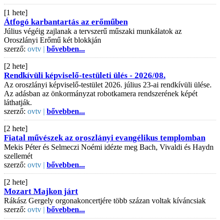
[1 hete]
Átfogó karbantartás az erőműben
Július végéig zajlanak a tervszerű műszaki munkálatok az
Oroszlányi Erőmű két blokkján
szerző:
ovtv |
bővebben...
[2 hete]
Rendkívüli képviselő-testületi ülés - 2026/08.
Az oroszlányi képviselő-testület 2026. július 23-ai rendkívüli ülése.
Az adásban az önkormányzat robotkamera rendszerének képét
láthatják.
szerző:
ovtv |
bővebben...
[2 hete]
Fiatal művészek az oroszlányi evangélikus templomban
Mekis Péter és Selmeczi Noémi idézte meg Bach, Vivaldi és Haydn
szellemét
szerző:
ovtv |
bővebben...
[2 hete]
Mozart Majkon járt
Rákász Gergely orgonakoncertjére több százan voltak kíváncsiak
szerző:
ovtv |
bővebben...