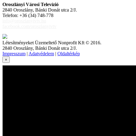
Oroszlányi Városi Televízió
2840 Oroszlány, Bánki Donát utca 2/J.
Telefon: +36 (34) 748-778
info@oroszlanyivtv.hu
facebook.com/oroszlanyivtv
Létesítményeket Üzemeltető Nonprofit Kft © 2016.
2840 Oroszlány, Bánki Donát utca 2/J.
Impresszum
|
Adatvédelem
|
Oldaltérkép
×