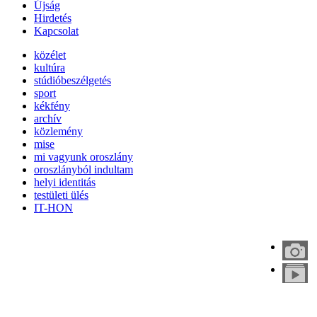
Újság
Hirdetés
Kapcsolat
közélet
kultúra
stúdióbeszélgetés
sport
kékfény
archív
közlemény
mise
mi vagyunk oroszlány
oroszlányból indultam
helyi identitás
testületi ülés
IT-HON