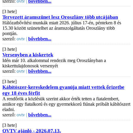
szerző:
ovtv |
bővebben...
[3 hete]
Tervezett áramszünet lesz Oroszlány több utcájában
Hálózatbővítési munkák miatt 2026. július 17-én, pénteken 8 és
15.30 között szünetelhet az áramszolgáltatás Oroszlány több
pontján.
szerző:
ovtv |
bővebben...
[3 hete]
Versenyben a kiskertek
Idén már 10. alkalommal rendezik meg Oroszlányban a
kiskerttulajdonosok versenyét
szerző:
ovtv |
bővebben...
[3 hete]
Kábítószer-kereskedelem gyanúja miatt vettek őrizetbe
egy 18 éves férfit
A rendőrök a közlésük szerint akkor érték tetten a fiatalembert,
amikor egy fiatalkorú és egy gyermekkorú fiúnak próbált kábítószert
eladni.
szerző:
ovtv |
bővebben...
[3 hete]
OVTV ajánló - 2026.07.13.