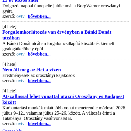
25 év közös siker
Dolgozói nappal ünnepelte jubileumát a BorgWarner oroszlányi
gyára
szerző:
ovtv |
bővebben...
[4 hete]
Forgalomkorlátozás van érvényben a Bánki Donát
utcában
A Bánki Donát utcában forgalomcsillapító küszöb és kiemelt
gyalogátkelőhely épül.
szerző:
ovtv |
bővebben...
[4 hete]
Nem áll meg az élet a vízen
Eredményesek az oroszlányi kajakosok
szerző:
ovtv |
bővebben...
[4 hete]
Átszállással lehet vonattal utazni Oroszlány és Budapest
között
Karbantartási munkák miatt több vonat menetrendje módosul 2026.
július 9–12., valamint július 25–26. között. A változás érinti a
Tatabánya–Oroszlány vasútvonalat is.
szerző:
ovtv |
bővebben...