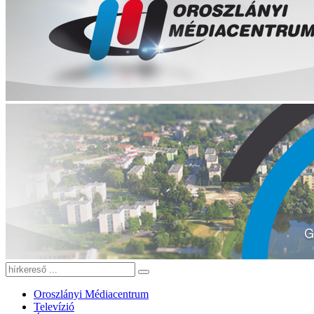
Oroszlányi Médiacentrum
Televízió