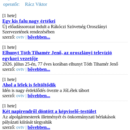
operatőr:
Rácz Viktor
[1 hete]
Egy kis falu nagy értékei
Új előadássorozat indult a Rákóczi Szövetség Oroszlányi
Szervezetének rendezésében
szerző:
ovtv |
bővebben...
[1 hete]
Elhunyt Tóth Tihamér Jenő, az oroszlányi televízió
egykori vezetője
2026. július 25-én, 77 éves korában elhunyt Tóth Tihamér Jenő
szerző:
ovtv |
bővebben...
[1 hete]
Ahol a lélek is feltöltődik
Idén is nagy érdeklődés övezte a JóLélek tábort
szerző:
ovtv |
bővebben...
[1 hete]
Két napirendről döntött a képviselő-testület
Az alpolgármesterek illetményét és önkormányzati bérlakások
pályázati kiírását tárgyalták
szerző:
ovtv |
bővebben...