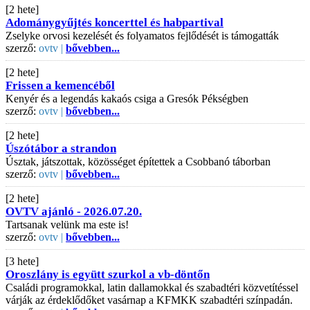
[2 hete]
Adománygyűjtés koncerttel és habpartival
Zselyke orvosi kezelését és folyamatos fejlődését is támogatták
szerző:
ovtv |
bővebben...
[2 hete]
Frissen a kemencéből
Kenyér és a legendás kakaós csiga a Gresók Pékségben
szerző:
ovtv |
bővebben...
[2 hete]
Úszótábor a strandon
Úsztak, játszottak, közösséget építettek a Csobbanó táborban
szerző:
ovtv |
bővebben...
[2 hete]
OVTV ajánló - 2026.07.20.
Tartsanak velünk ma este is!
szerző:
ovtv |
bővebben...
[3 hete]
Oroszlány is együtt szurkol a vb-döntőn
Családi programokkal, latin dallamokkal és szabadtéri közvetítéssel
várják az érdeklődőket vasárnap a KFMKK szabadtéri színpadán.