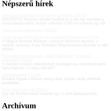
Népszerű hírek
Szenzációs szarkofág-lelet Környe határában! (54018)
FRISSÍTVE! Pénteken délután fordított ki az eke egy töredéket a
római kőkoporsóból, melybe vélhetően 1700 éve temettek egy nőt
Vírus- és karantén-kisokos (45706)
Óriási római erődöt tárnak fel a szomszédos Környén (37794)
A Magyar Nemzeti Múzeum, a pécsi és debreceni egyetem, a
miskolci múzeum, Kuny Domokos Múzeum közös projektje az idei
feltárás.
Tűzoltóink szupergyorsak – miért "késhetnek" mégis egy
tűzesetnél? (36266)
A riasztási rendszer működésének tanulságai egy mopedautó porrá
égése kapcsán. A válasz 360-441?
Lélekmelengető (35744)
Kabátok lógnak a főtéren, meleg sálak, sapkák várják mellettük
gazdájukat.
Vérre menő vita volt (35612)
Egy vita hevében életét vesztette egy 21 éves tatabányai férfi.
Archívum