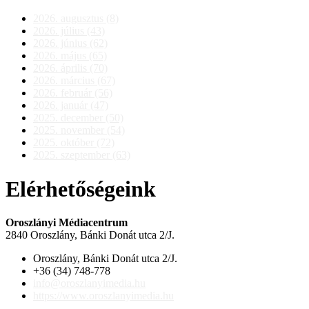
2026. augusztus (8)
2026. július (43)
2026. június (62)
2026. május (65)
2026. április (70)
2026. március (67)
2026. február (56)
2026. január (47)
2025. december (50)
2025. november (54)
2025. október (72)
2025. szeptember (63)
Elérhetőségeink
Oroszlányi Médiacentrum
2840 Oroszlány, Bánki Donát utca 2/J.
Oroszlány, Bánki Donát utca 2/J.
+36 (34) 748-778
info@oroszlanyimedia.hu
https://www.oroszlanyimedia.hu