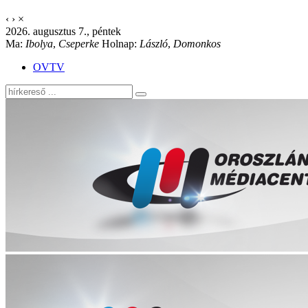
‹
›
×
2026. augusztus 7., péntek
Ma:
Ibolya
,
Cseperke
Holnap:
László
,
Domonkos
OVTV