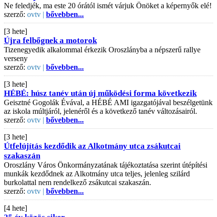
Ne feledjék, ma este 20 órától ismét várjuk Önöket a képernyők elé!
szerző:
ovtv |
bővebben...
[3 hete]
Újra felbőgnek a motorok
Tizenegyedik alkalommal érkezik Oroszlányba a népszerű rallye
verseny
szerző:
ovtv |
bővebben...
[3 hete]
HÉBÉ: húsz tanév után új működési forma következik
Geisztné Gogolák Évával, a HÉBÉ AMI igazgatójával beszélgetünk
az iskola múltjáról, jelenéről és a következő tanév változásairól.
szerző:
ovtv |
bővebben...
[3 hete]
Útfelújítás kezdődik az Alkotmány utca zsákutcai
szakaszán
Oroszlány Város Önkormányzatának tájékoztatása szerint útépítési
munkák kezdődnek az Alkotmány utca teljes, jelenleg szilárd
burkolattal nem rendelkező zsákutcai szakaszán.
szerző:
ovtv |
bővebben...
[4 hete]