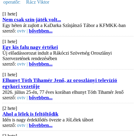
operatőr:
Rácz Viktor
[1 hete]
Nem csak szín-játék volt...
Egy héten át zajlott a KaDarka Színjátszó Tábor a KFMKK-ban
szerző:
ovtv |
bővebben...
[1 hete]
Egy kis falu nagy értékei
Új előadássorozat indult a Rákóczi Szövetség Oroszlányi
Szervezetének rendezésében
szerző:
ovtv |
bővebben...
[1 hete]
Elhunyt Tóth Tihamér Jenő, az oroszlányi televízió
egykori vezetője
2026. július 25-én, 77 éves korában elhunyt Tóth Tihamér Jenő
szerző:
ovtv |
bővebben...
[2 hete]
Ahol a lélek is feltöltődik
Idén is nagy érdeklődés övezte a JóLélek tábort
szerző:
ovtv |
bővebben...
[2 hete]