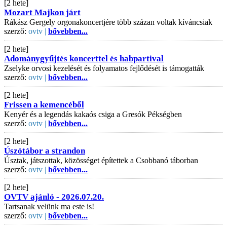
[2 hete]
Mozart Majkon járt
Rákász Gergely orgonakoncertjére több százan voltak kíváncsiak
szerző:
ovtv |
bővebben...
[2 hete]
Adománygyűjtés koncerttel és habpartival
Zselyke orvosi kezelését és folyamatos fejlődését is támogatták
szerző:
ovtv |
bővebben...
[2 hete]
Frissen a kemencéből
Kenyér és a legendás kakaós csiga a Gresók Pékségben
szerző:
ovtv |
bővebben...
[2 hete]
Úszótábor a strandon
Úsztak, játszottak, közösséget építettek a Csobbanó táborban
szerző:
ovtv |
bővebben...
[2 hete]
OVTV ajánló - 2026.07.20.
Tartsanak velünk ma este is!
szerző:
ovtv |
bővebben...