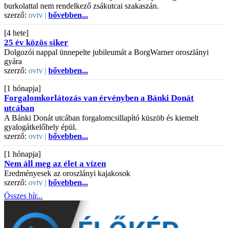
burkolattal nem rendelkező zsákutcai szakaszán.
szerző:
ovtv |
bővebben...
[4 hete]
25 év közös siker
Dolgozói nappal ünnepelte jubileumát a BorgWarner oroszlányi
gyára
szerző:
ovtv |
bővebben...
[1 hónapja]
Forgalomkorlátozás van érvényben a Bánki Donát
utcában
A Bánki Donát utcában forgalomcsillapító küszöb és kiemelt
gyalogátkelőhely épül.
szerző:
ovtv |
bővebben...
[1 hónapja]
Nem áll meg az élet a vízen
Eredményesek az oroszlányi kajakosok
szerző:
ovtv |
bővebben...
Összes hír...