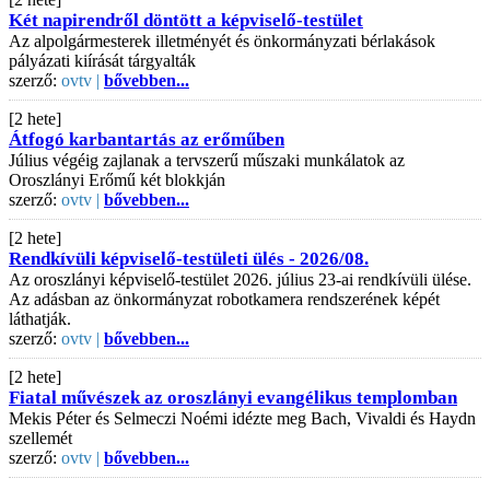
Két napirendről döntött a képviselő-testület
Az alpolgármesterek illetményét és önkormányzati bérlakások
pályázati kiírását tárgyalták
szerző:
ovtv |
bővebben...
[2 hete]
Átfogó karbantartás az erőműben
Július végéig zajlanak a tervszerű műszaki munkálatok az
Oroszlányi Erőmű két blokkján
szerző:
ovtv |
bővebben...
[2 hete]
Rendkívüli képviselő-testületi ülés - 2026/08.
Az oroszlányi képviselő-testület 2026. július 23-ai rendkívüli ülése.
Az adásban az önkormányzat robotkamera rendszerének képét
láthatják.
szerző:
ovtv |
bővebben...
[2 hete]
Fiatal művészek az oroszlányi evangélikus templomban
Mekis Péter és Selmeczi Noémi idézte meg Bach, Vivaldi és Haydn
szellemét
szerző:
ovtv |
bővebben...