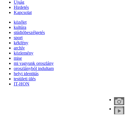
Újság
Hirdetés
Kapcsolat
közélet
kultúra
stúdióbeszélgetés
sport
kékfény
archív
közlemény
mise
mi vagyunk oroszlány
oroszlányból indultam
helyi identitás
testületi ülés
IT-HON