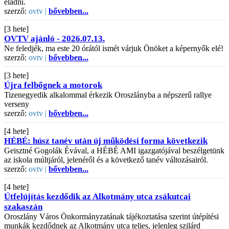
eladni.
szerző:
ovtv |
bővebben...
[3 hete]
OVTV ajánló - 2026.07.13.
Ne feledjék, ma este 20 órától ismét várjuk Önöket a képernyők elé!
szerző:
ovtv |
bővebben...
[3 hete]
Újra felbőgnek a motorok
Tizenegyedik alkalommal érkezik Oroszlányba a népszerű rallye
verseny
szerző:
ovtv |
bővebben...
[4 hete]
HÉBÉ: húsz tanév után új működési forma következik
Geisztné Gogolák Évával, a HÉBÉ AMI igazgatójával beszélgetünk
az iskola múltjáról, jelenéről és a következő tanév változásairól.
szerző:
ovtv |
bővebben...
[4 hete]
Útfelújítás kezdődik az Alkotmány utca zsákutcai
szakaszán
Oroszlány Város Önkormányzatának tájékoztatása szerint útépítési
munkák kezdődnek az Alkotmány utca teljes, jelenleg szilárd