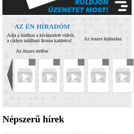
AZ ÉN HÍRADÓM
Adja a listához a kiválasztott videót,
Az összes lejátszása
a cikken található ikonra kattintva!
Az összes törlése
Népszerű hírek
Szenzációs szarkofág-lelet Környe határában! (54026)