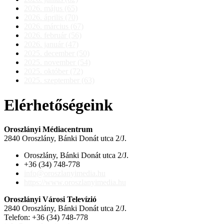
2026. május (65)
2026. április (70)
2026. március (67)
2026. február (56)
2026. január (47)
2025. december (50)
2025. november (54)
2025. október (72)
2025. szeptember (63)
Elérhetőségeink
Oroszlányi Médiacentrum
2840 Oroszlány, Bánki Donát utca 2/J.
Oroszlány, Bánki Donát utca 2/J.
+36 (34) 748-778
info@oroszlanyimedia.hu
https://www.oroszlanyimedia.hu
Oroszlányi Városi Televízió
2840 Oroszlány, Bánki Donát utca 2/J.
Telefon: +36 (34) 748-778