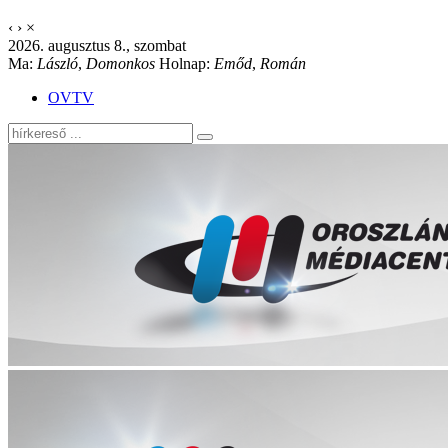
‹
›
×
2026. augusztus 8., szombat
Ma:
László
,
Domonkos
Holnap:
Emőd
,
Román
OVTV