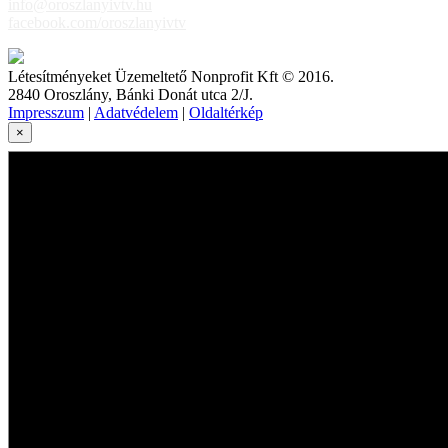
info@oroszlanyivtv.hu
facebook.com/oroszlanyivtv
Létesítményeket Üzemeltető Nonprofit Kft © 2016.
2840 Oroszlány, Bánki Donát utca 2/J.
Impresszum
|
Adatvédelem
|
Oldaltérkép
×