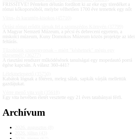
FRISSÍTVE! Pénteken délután fordított ki az eke egy töredéket a
római kőkoporsóból, melybe vélhetően 1700 éve temettek egy nőt
Vírus- és karantén-kisokos (45710)
Óriási római erődöt tárnak fel a szomszédos Környén (37799)
A Magyar Nemzeti Múzeum, a pécsi és debreceni egyetem, a
miskolci múzeum, Kuny Domokos Múzeum közös projektje az idei
feltárás.
Tűzoltóink szupergyorsak – miért "késhetnek" mégis egy
tűzesetnél? (36277)
A riasztási rendszer működésének tanulságai egy mopedautó porrá
égése kapcsán. A válasz 360-441?
Lélekmelengető (35750)
Kabátok lógnak a főtéren, meleg sálak, sapkák várják mellettük
gazdájukat.
Vérre menő vita volt (35618)
Egy vita hevében életét vesztette egy 21 éves tatabányai férfi.
Archívum
2026. augusztus (8)
2026. július (43)
2026. június (62)