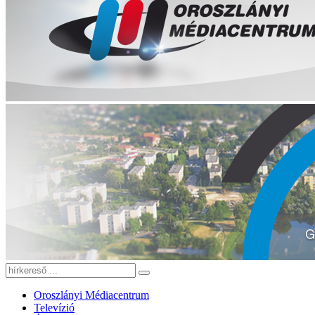
Oroszlányi Médiacentrum
Televízió