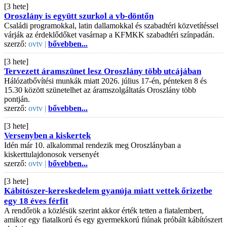
[3 hete]
Oroszlány is együtt szurkol a vb-döntőn
Családi programokkal, latin dallamokkal és szabadtéri közvetítéssel
várják az érdeklődőket vasárnap a KFMKK szabadtéri színpadán.
szerző:
ovtv |
bővebben...
[3 hete]
Tervezett áramszünet lesz Oroszlány több utcájában
Hálózatbővítési munkák miatt 2026. július 17-én, pénteken 8 és
15.30 között szünetelhet az áramszolgáltatás Oroszlány több
pontján.
szerző:
ovtv |
bővebben...
[3 hete]
Versenyben a kiskertek
Idén már 10. alkalommal rendezik meg Oroszlányban a
kiskerttulajdonosok versenyét
szerző:
ovtv |
bővebben...
[3 hete]
Kábítószer-kereskedelem gyanúja miatt vettek őrizetbe
egy 18 éves férfit
A rendőrök a közlésük szerint akkor érték tetten a fiatalembert,
amikor egy fiatalkorú és egy gyermekkorú fiúnak próbált kábítószert