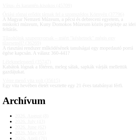
Vírus- és karantén-kisokos (45709)
Óriási római erődöt tárnak fel a szomszédos Környén (37796)
A Magyar Nemzeti Múzeum, a pécsi és debreceni egyetem, a
miskolci múzeum, Kuny Domokos Múzeum közös projektje az idei
feltárás.
Tűzoltóink szupergyorsak – miért "késhetnek" mégis egy
tűzesetnél? (36269)
A riasztási rendszer működésének tanulságai egy mopedautó porrá
égése kapcsán. A válasz 360-441?
Lélekmelengető (35747)
Kabátok lógnak a főtéren, meleg sálak, sapkák várják mellettük
gazdájukat.
Vérre menő vita volt (35615)
Egy vita hevében életét vesztette egy 21 éves tatabányai férfi.
Archívum
2026. August (8)
2026. July (43)
2026. June (62)
2026. May (65)
2026. April (70)