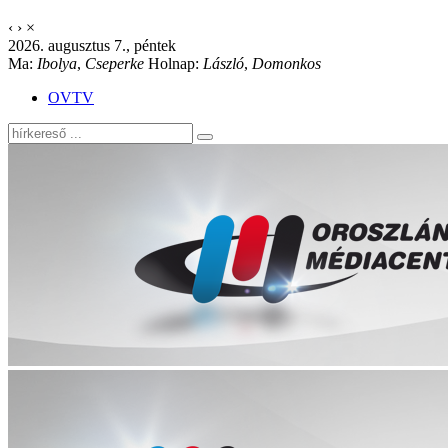
‹
›
×
2026. augusztus 7., péntek
Ma:
Ibolya
,
Cseperke
Holnap:
László
,
Domonkos
OVTV