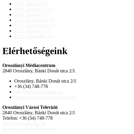
2026. March (67)
2026. February (56)
2026. January (47)
2025. December (50)
2025. November (54)
2025. October (72)
2025. September (63)
Elérhetőségeink
Oroszlányi Médiacentrum
2840 Oroszlány, Bánki Donát utca 2/J.
Oroszlány, Bánki Donát utca 2/J.
+36 (34) 748-778
info@oroszlanyimedia.hu
https://www.oroszlanyimedia.hu
Oroszlányi Városi Televízió
2840 Oroszlány, Bánki Donát utca 2/J.
Telefon: +36 (34) 748-778
info@oroszlanyivtv.hu
facebook.com/oroszlanyivtv