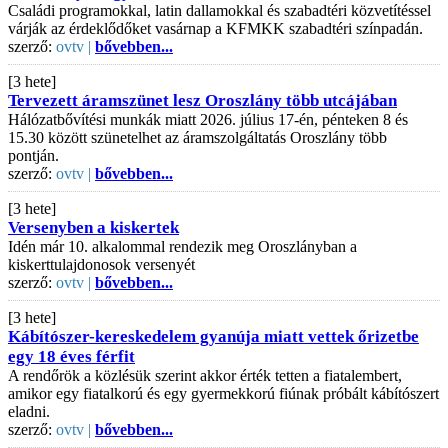
Családi programokkal, latin dallamokkal és szabadtéri közvetítéssel
várják az érdeklődőket vasárnap a KFMKK szabadtéri színpadán.
szerző:
ovtv |
bővebben...
[3 hete]
Tervezett áramszünet lesz Oroszlány több utcájában
Hálózatbővítési munkák miatt 2026. július 17-én, pénteken 8 és
15.30 között szünetelhet az áramszolgáltatás Oroszlány több
pontján.
szerző:
ovtv |
bővebben...
[3 hete]
Versenyben a kiskertek
Idén már 10. alkalommal rendezik meg Oroszlányban a
kiskerttulajdonosok versenyét
szerző:
ovtv |
bővebben...
[3 hete]
Kábítószer-kereskedelem gyanúja miatt vettek őrizetbe
egy 18 éves férfit
A rendőrök a közlésük szerint akkor érték tetten a fiatalembert,
amikor egy fiatalkorú és egy gyermekkorú fiúnak próbált kábítószert
eladni.
szerző:
ovtv |
bővebben...