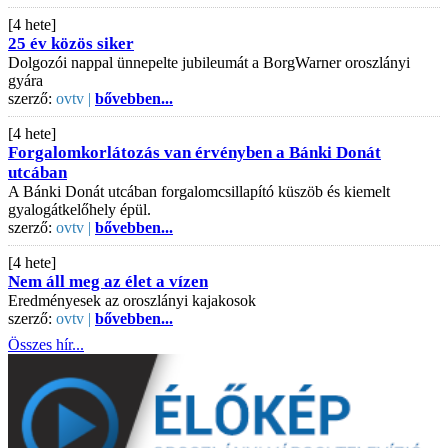
[4 hete]
25 év közös siker
Dolgozói nappal ünnepelte jubileumát a BorgWarner oroszlányi
gyára
szerző:
ovtv |
bővebben...
[4 hete]
Forgalomkorlátozás van érvényben a Bánki Donát
utcában
A Bánki Donát utcában forgalomcsillapító küszöb és kiemelt
gyalogátkelőhely épül.
szerző:
ovtv |
bővebben...
[4 hete]
Nem áll meg az élet a vízen
Eredményesek az oroszlányi kajakosok
szerző:
ovtv |
bővebben...
Összes hír...