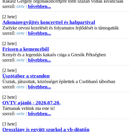
Rákász Gergely orgonakoncertjére több százan voltak kíváncsiak
szerző:
ovtv |
bővebben...
[2 hete]
Adománygyűjtés koncerttel és habpartival
Zselyke orvosi kezelését és folyamatos fejlődését is támogatták
szerző:
ovtv |
bővebben...
[2 hete]
Frissen a kemencéből
Kenyér és a legendás kakaós csiga a Gresók Pékségben
szerző:
ovtv |
bővebben...
[2 hete]
Úszótábor a strandon
Úsztak, játszottak, közösséget építettek a Csobbanó táborban
szerző:
ovtv |
bővebben...
[2 hete]
OVTV ajánló - 2026.07.20.
Tartsanak velünk ma este is!
szerző:
ovtv |
bővebben...
[3 hete]
Oroszlány is együtt szurkol a vb-döntőn