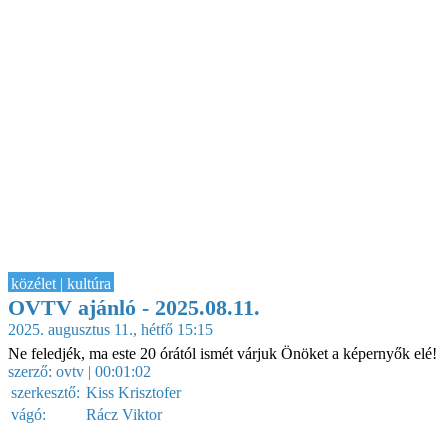
közélet | kultúra
OVTV ajánló - 2025.08.11.
2025. augusztus 11., hétfő 15:15
Ne feledjék, ma este 20 órától ismét várjuk Önöket a képernyők elé!
szerző:
ovtv
| 00:01:02
szerkesztő:
Kiss Krisztofer
vágó:
Rácz Viktor