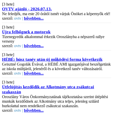
[3 hete]
OVTV ajánló - 2026.07.13.
Ne feledjék, ma este 20 órától ismét várjuk Önöket a képernyők elé!
szerző:
ovtv |
bővebben...
[3 hete]
Újra felbőgnek a motorok
Tizenegyedik alkalommal érkezik Oroszlányba a népszerű rallye
verseny
szerző:
ovtv |
bővebben...
[3 hete]
HÉBÉ: húsz tanév után új működési forma következik
Geisztné Gogolák Évával, a HÉBÉ AMI igazgatójával beszélgetünk
az iskola múltjáról, jelenéről és a következő tanév változásairól.
szerző:
ovtv |
bővebben...
[3 hete]
Útfelújítás kezdődik az Alkotmány utca zsákutcai
szakaszán
Oroszlány Város Önkormányzatának tájékoztatása szerint útépítési
munkák kezdődnek az Alkotmány utca teljes, jelenleg szilárd
burkolattal nem rendelkező zsákutcai szakaszán.
szerző:
ovtv |
bővebben...