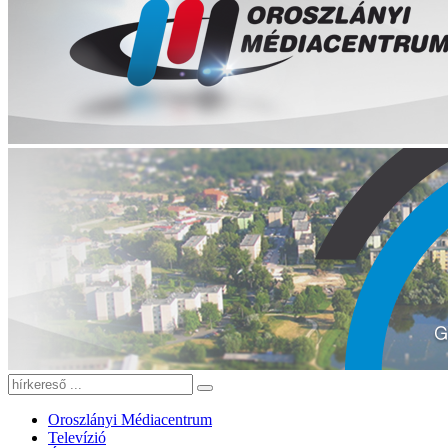
Oroszlányi Médiacentrum
Televízió