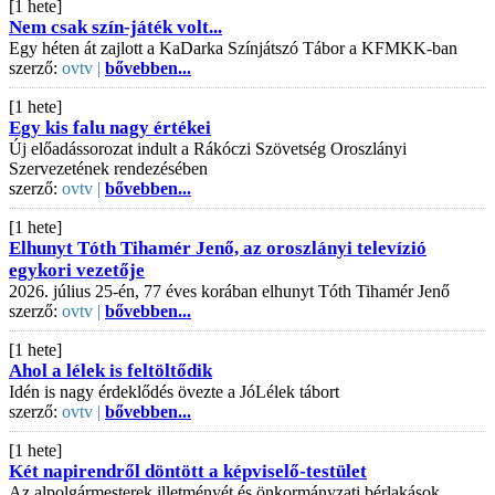
[1 hete]
Nem csak szín-játék volt...
Egy héten át zajlott a KaDarka Színjátszó Tábor a KFMKK-ban
szerző:
ovtv |
bővebben...
[1 hete]
Egy kis falu nagy értékei
Új előadássorozat indult a Rákóczi Szövetség Oroszlányi
Szervezetének rendezésében
szerző:
ovtv |
bővebben...
[1 hete]
Elhunyt Tóth Tihamér Jenő, az oroszlányi televízió
egykori vezetője
2026. július 25-én, 77 éves korában elhunyt Tóth Tihamér Jenő
szerző:
ovtv |
bővebben...
[1 hete]
Ahol a lélek is feltöltődik
Idén is nagy érdeklődés övezte a JóLélek tábort
szerző:
ovtv |
bővebben...
[1 hete]
Két napirendről döntött a képviselő-testület
Az alpolgármesterek illetményét és önkormányzati bérlakások