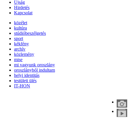
Újság
Hirdetés
Kapcsolat
közélet
kultúra
stúdióbeszélgetés
sport
kékfény
archív
közlemény
mise
mi vagyunk oroszlány
oroszlányból indultam
helyi identitás
testületi ülés
IT-HON