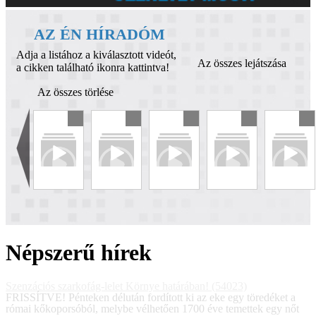
AZ ÉN HÍRADÓM
Adja a listához a kiválasztott videót,
Az összes lejátszása
a cikken található ikonra kattintva!
Az összes törlése
Népszerű hírek
Szenzációs szarkofág-lelet Környe határában! (54023)
FRISSÍTVE! Pénteken délután fordított ki az eke egy töredéket a
római kőkoporsóból, melybe vélhetően 1700 éve temettek egy nőt