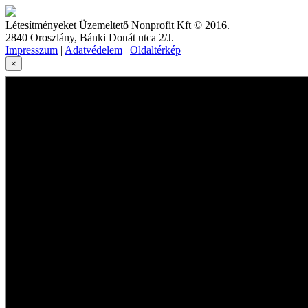
Létesítményeket Üzemeltető Nonprofit Kft © 2016.
2840 Oroszlány, Bánki Donát utca 2/J.
Impresszum
|
Adatvédelem
|
Oldaltérkép
×