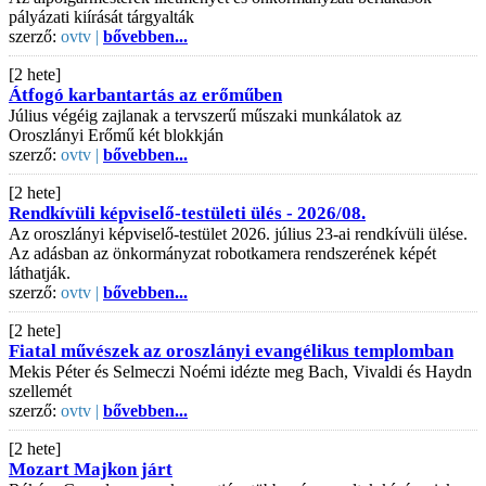
pályázati kiírását tárgyalták
szerző:
ovtv |
bővebben...
[2 hete]
Átfogó karbantartás az erőműben
Július végéig zajlanak a tervszerű műszaki munkálatok az
Oroszlányi Erőmű két blokkján
szerző:
ovtv |
bővebben...
[2 hete]
Rendkívüli képviselő-testületi ülés - 2026/08.
Az oroszlányi képviselő-testület 2026. július 23-ai rendkívüli ülése.
Az adásban az önkormányzat robotkamera rendszerének képét
láthatják.
szerző:
ovtv |
bővebben...
[2 hete]
Fiatal művészek az oroszlányi evangélikus templomban
Mekis Péter és Selmeczi Noémi idézte meg Bach, Vivaldi és Haydn
szellemét
szerző:
ovtv |
bővebben...
[2 hete]
Mozart Majkon járt