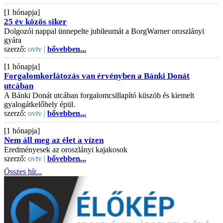
[1 hónapja]
25 év közös siker
Dolgozói nappal ünnepelte jubileumát a BorgWarner oroszlányi
gyára
szerző:
ovtv |
bővebben...
[1 hónapja]
Forgalomkorlátozás van érvényben a Bánki Donát
utcában
A Bánki Donát utcában forgalomcsillapító küszöb és kiemelt
gyalogátkelőhely épül.
szerző:
ovtv |
bővebben...
[1 hónapja]
Nem áll meg az élet a vízen
Eredményesek az oroszlányi kajakosok
szerző:
ovtv |
bővebben...
Összes hír...