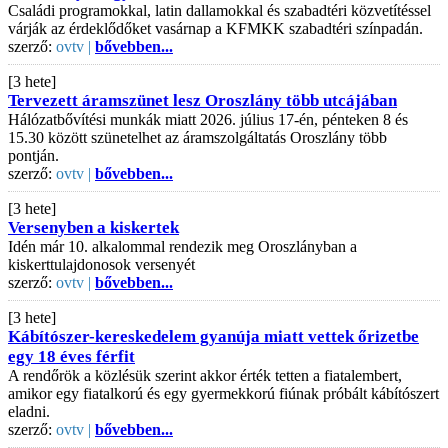
Családi programokkal, latin dallamokkal és szabadtéri közvetítéssel
várják az érdeklődőket vasárnap a KFMKK szabadtéri színpadán.
szerző:
ovtv |
bővebben...
[3 hete]
Tervezett áramszünet lesz Oroszlány több utcájában
Hálózatbővítési munkák miatt 2026. július 17-én, pénteken 8 és
15.30 között szünetelhet az áramszolgáltatás Oroszlány több
pontján.
szerző:
ovtv |
bővebben...
[3 hete]
Versenyben a kiskertek
Idén már 10. alkalommal rendezik meg Oroszlányban a
kiskerttulajdonosok versenyét
szerző:
ovtv |
bővebben...
[3 hete]
Kábítószer-kereskedelem gyanúja miatt vettek őrizetbe
egy 18 éves férfit
A rendőrök a közlésük szerint akkor érték tetten a fiatalembert,
amikor egy fiatalkorú és egy gyermekkorú fiúnak próbált kábítószert
eladni.
szerző:
ovtv |
bővebben...