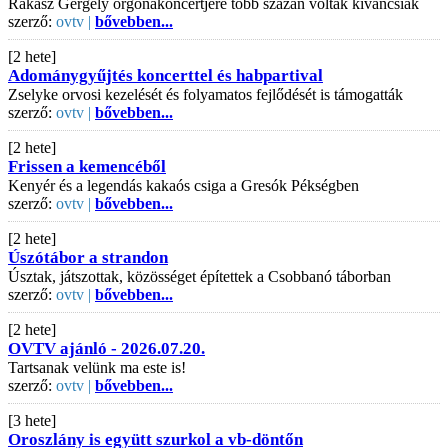
Rákász Gergely orgonakoncertjére több százan voltak kíváncsiak
szerző:
ovtv |
bővebben...
[2 hete]
Adománygyűjtés koncerttel és habpartival
Zselyke orvosi kezelését és folyamatos fejlődését is támogatták
szerző:
ovtv |
bővebben...
[2 hete]
Frissen a kemencéből
Kenyér és a legendás kakaós csiga a Gresók Pékségben
szerző:
ovtv |
bővebben...
[2 hete]
Úszótábor a strandon
Úsztak, játszottak, közösséget építettek a Csobbanó táborban
szerző:
ovtv |
bővebben...
[2 hete]
OVTV ajánló - 2026.07.20.
Tartsanak velünk ma este is!
szerző:
ovtv |
bővebben...
[3 hete]
Oroszlány is együtt szurkol a vb-döntőn