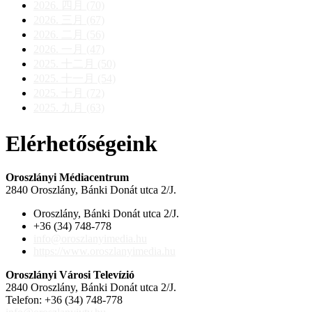
2026. 四月 (70)
2026. 三月 (67)
2026. 二月 (56)
2026. 一月 (47)
2025. 十二月 (50)
2025. 十一月 (54)
2025. 十月 (72)
2025. 九月 (63)
Elérhetőségeink
Oroszlányi Médiacentrum
2840 Oroszlány, Bánki Donát utca 2/J.
Oroszlány, Bánki Donát utca 2/J.
+36 (34) 748-778
info@oroszlanyimedia.hu
https://www.oroszlanyimedia.hu
Oroszlányi Városi Televízió
2840 Oroszlány, Bánki Donát utca 2/J.
Telefon: +36 (34) 748-778