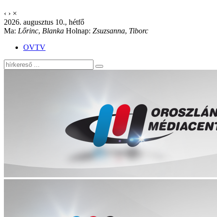
‹
›
×
2026. augusztus 10., hétfő
Ma:
Lőrinc
,
Blanka
Holnap:
Zsuzsanna
,
Tiborc
OVTV