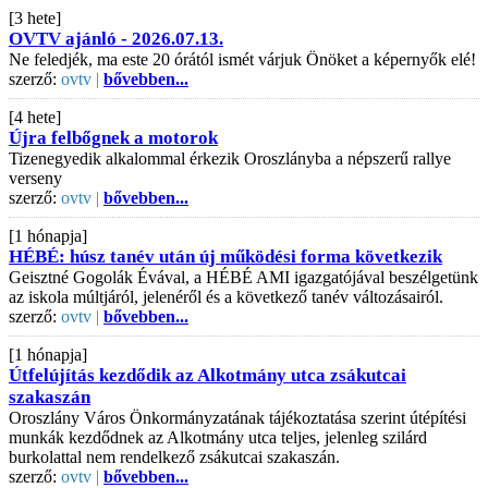
[3 hete]
OVTV ajánló - 2026.07.13.
Ne feledjék, ma este 20 órától ismét várjuk Önöket a képernyők elé!
szerző:
ovtv |
bővebben...
[4 hete]
Újra felbőgnek a motorok
Tizenegyedik alkalommal érkezik Oroszlányba a népszerű rallye
verseny
szerző:
ovtv |
bővebben...
[1 hónapja]
HÉBÉ: húsz tanév után új működési forma következik
Geisztné Gogolák Évával, a HÉBÉ AMI igazgatójával beszélgetünk
az iskola múltjáról, jelenéről és a következő tanév változásairól.
szerző:
ovtv |
bővebben...
[1 hónapja]
Útfelújítás kezdődik az Alkotmány utca zsákutcai
szakaszán
Oroszlány Város Önkormányzatának tájékoztatása szerint útépítési
munkák kezdődnek az Alkotmány utca teljes, jelenleg szilárd
burkolattal nem rendelkező zsákutcai szakaszán.
szerző:
ovtv |
bővebben...