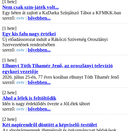
[1 hete]
Nem csak szín-játék volt...
Egy héten át zajlott a KaDarka Színjátszó Tábor a KFMKK-ban
szerző:
ovtv |
bővebben...
[1 hete]
Egy kis falu nagy értékei
Új előadássorozat indult a Rákóczi Szövetség Oroszlányi
Szervezetének rendezésében
szerző:
ovtv |
bővebben...
[1 hete]
Elhunyt Tóth Tihamér Jenő, az oroszlányi televízió
egykori vezetője
2026. július 25-én, 77 éves korában elhunyt Tóth Tihamér Jenő
szerző:
ovtv |
bővebben...
[2 hete]
Ahol a lélek is feltöltődik
Idén is nagy érdeklődés övezte a JóLélek tábort
szerző:
ovtv |
bővebben...
[2 hete]
Két napirendről döntött a képviselő-testület
Az alpolgármesterek illetményét és önkormányzati bérlakások