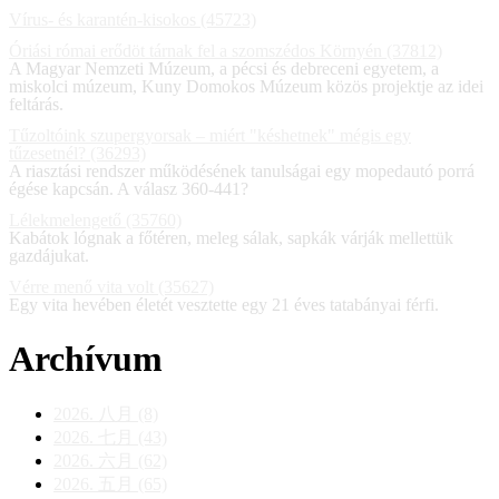
Vírus- és karantén-kisokos (45723)
Óriási római erődöt tárnak fel a szomszédos Környén (37812)
A Magyar Nemzeti Múzeum, a pécsi és debreceni egyetem, a
miskolci múzeum, Kuny Domokos Múzeum közös projektje az idei
feltárás.
Tűzoltóink szupergyorsak – miért "késhetnek" mégis egy
tűzesetnél? (36293)
A riasztási rendszer működésének tanulságai egy mopedautó porrá
égése kapcsán. A válasz 360-441?
Lélekmelengető (35760)
Kabátok lógnak a főtéren, meleg sálak, sapkák várják mellettük
gazdájukat.
Vérre menő vita volt (35627)
Egy vita hevében életét vesztette egy 21 éves tatabányai férfi.
Archívum
2026. 八月 (8)
2026. 七月 (43)
2026. 六月 (62)
2026. 五月 (65)