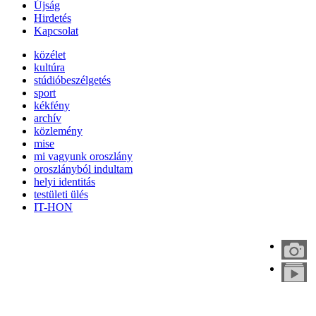
Újság
Hirdetés
Kapcsolat
közélet
kultúra
stúdióbeszélgetés
sport
kékfény
archív
közlemény
mise
mi vagyunk oroszlány
oroszlányból indultam
helyi identitás
testületi ülés
IT-HON