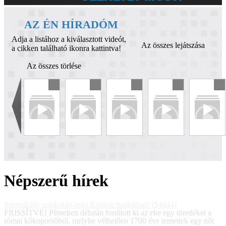
AZ ÉN HÍRADÓM
Adja a listához a kiválasztott videót,
Az összes lejátszása
a cikken található ikonra kattintva!
Az összes törlése
Népszerű hírek
Szenzációs szarkofág-lelet Környe határában! (54044)
FRISSÍTVE! Pénteken délután fordított ki az eke egy töredéket a
római kőkoporsóból, melybe vélhetően 1700 éve temettek egy nőt