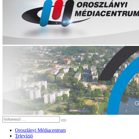
Oroszlányi Médiacentrum
Televízió