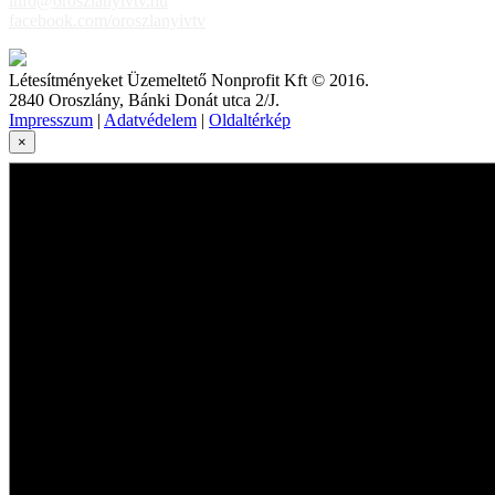
info@oroszlanyivtv.hu
facebook.com/oroszlanyivtv
Létesítményeket Üzemeltető Nonprofit Kft © 2016.
2840 Oroszlány, Bánki Donát utca 2/J.
Impresszum
|
Adatvédelem
|
Oldaltérkép
×