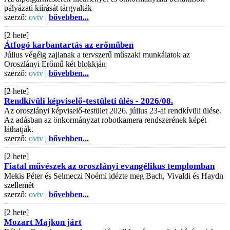
pályázati kiírását tárgyalták
szerző:
ovtv |
bővebben...
[2 hete]
Átfogó karbantartás az erőműben
Július végéig zajlanak a tervszerű műszaki munkálatok az
Oroszlányi Erőmű két blokkján
szerző:
ovtv |
bővebben...
[2 hete]
Rendkívüli képviselő-testületi ülés - 2026/08.
Az oroszlányi képviselő-testület 2026. július 23-ai rendkívüli ülése.
Az adásban az önkormányzat robotkamera rendszerének képét
láthatják.
szerző:
ovtv |
bővebben...
[2 hete]
Fiatal művészek az oroszlányi evangélikus templomban
Mekis Péter és Selmeczi Noémi idézte meg Bach, Vivaldi és Haydn
szellemét
szerző:
ovtv |
bővebben...
[2 hete]
Mozart Majkon járt