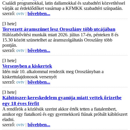
Családi programokkal, latin dallamokkal és szabadtéri közvetítéssel
várják az érdeklődőket vasárnap a KFMKK szabadtéri színpadán.
szerző:
ovtv |
bővebben...
[3 hete]
Tervezett áramszünet lesz Oroszlány több utcájában
Hálózatbővítési munkák miatt 2026. július 17-én, pénteken 8 és
15.30 között szünetelhet az áramszolgáltatás Oroszlány több
pontján.
szerző:
ovtv |
bővebben...
[3 hete]
Versenyben a kiskertek
Idén már 10. alkalommal rendezik meg Oroszlányban a
kiskerttulajdonosok versenyét
szerző:
ovtv |
bővebben...
[3 hete]
Kábítószer-kereskedelem gyanúja miatt vettek őrizetbe
egy 18 éves férfit
A rendőrök a közlésük szerint akkor érték tetten a fiatalembert,
amikor egy fiatalkorú és egy gyermekkorú fiúnak próbált kábítószert
eladni.
szerző:
ovtv |
bővebben...