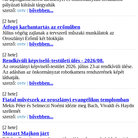
pályázati kiírását tárgyalták
szerző:
ovtv |
bővebben...
[2 hete]
Átfogó karbantartás az erőműben
Július végéig zajlanak a tervszerű műszaki munkálatok az
Oroszlányi Erőmű két blokkján
szerző:
ovtv |
bővebben...
[2 hete]
Rendkívüli képviselő-testületi ülés - 2026/08.
Az oroszlányi képviselő-testület 2026. július 23-ai rendkívüli ülése.
Az adásban az önkormányzat robotkamera rendszerének képét
láthatják.
szerző:
ovtv |
bővebben...
[2 hete]
Fiatal művészek az oroszlányi evangélikus templomban
Mekis Péter és Selmeczi Noémi idézte meg Bach, Vivaldi és Haydn
szellemét
szerző:
ovtv |
bővebben...
[2 hete]
Mozart Majkon járt