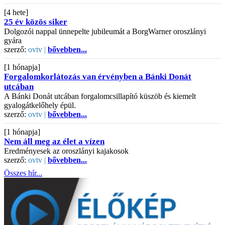
[4 hete]
25 év közös siker
Dolgozói nappal ünnepelte jubileumát a BorgWarner oroszlányi
gyára
szerző:
ovtv |
bővebben...
[1 hónapja]
Forgalomkorlátozás van érvényben a Bánki Donát
utcában
A Bánki Donát utcában forgalomcsillapító küszöb és kiemelt
gyalogátkelőhely épül.
szerző:
ovtv |
bővebben...
[1 hónapja]
Nem áll meg az élet a vízen
Eredményesek az oroszlányi kajakosok
szerző:
ovtv |
bővebben...
Összes hír...