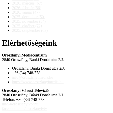
2026. március (67)
2026. február (56)
2026. január (47)
2025. december (50)
2025. november (54)
2025. október (72)
2025. szeptember (63)
Elérhetőségeink
Oroszlányi Médiacentrum
2840 Oroszlány, Bánki Donát utca 2/J.
Oroszlány, Bánki Donát utca 2/J.
+36 (34) 748-778
info@oroszlanyimedia.hu
https://www.oroszlanyimedia.hu
Oroszlányi Városi Televízió
2840 Oroszlány, Bánki Donát utca 2/J.
Telefon: +36 (34) 748-778
info@oroszlanyivtv.hu
facebook.com/oroszlanyivtv