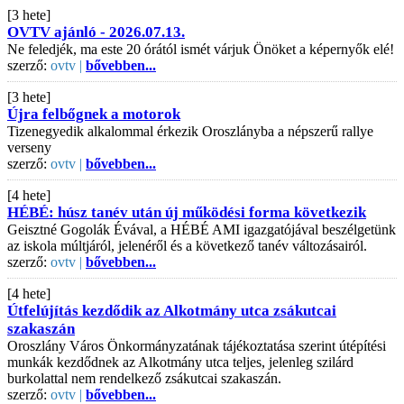
[3 hete]
OVTV ajánló - 2026.07.13.
Ne feledjék, ma este 20 órától ismét várjuk Önöket a képernyők elé!
szerző:
ovtv |
bővebben...
[3 hete]
Újra felbőgnek a motorok
Tizenegyedik alkalommal érkezik Oroszlányba a népszerű rallye
verseny
szerző:
ovtv |
bővebben...
[4 hete]
HÉBÉ: húsz tanév után új működési forma következik
Geisztné Gogolák Évával, a HÉBÉ AMI igazgatójával beszélgetünk
az iskola múltjáról, jelenéről és a következő tanév változásairól.
szerző:
ovtv |
bővebben...
[4 hete]
Útfelújítás kezdődik az Alkotmány utca zsákutcai
szakaszán
Oroszlány Város Önkormányzatának tájékoztatása szerint útépítési
munkák kezdődnek az Alkotmány utca teljes, jelenleg szilárd
burkolattal nem rendelkező zsákutcai szakaszán.
szerző:
ovtv |
bővebben...