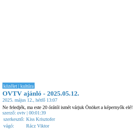
közélet | kultúra
OVTV ajánló - 2025.05.12.
2025. május 12., hétfő 13:07
Ne feledjék, ma este 20 órától ismét várjuk Önöket a képernyők elé!
szerző:
ovtv
| 00:01:39
szerkesztő:
Kiss Krisztofer
vágó:
Rácz Viktor