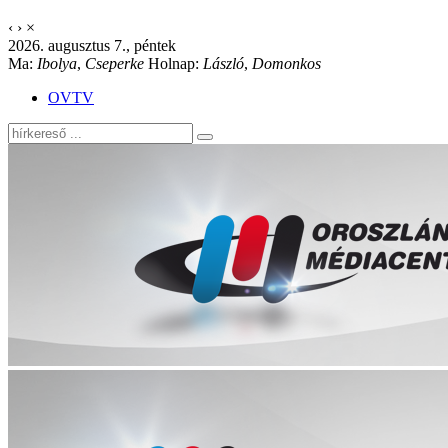
‹
›
×
2026. augusztus 7., péntek
Ma:
Ibolya
,
Cseperke
Holnap:
László
,
Domonkos
OVTV