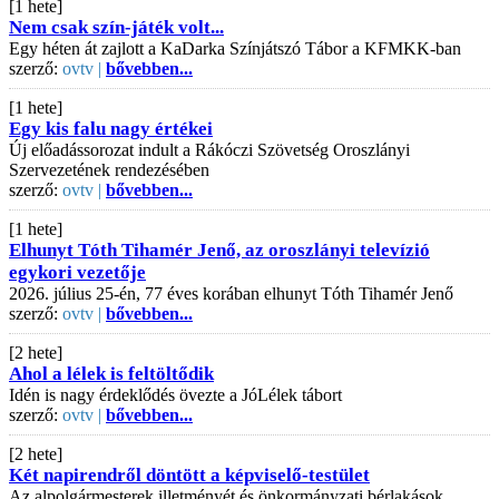
[1 hete]
Nem csak szín-játék volt...
Egy héten át zajlott a KaDarka Színjátszó Tábor a KFMKK-ban
szerző:
ovtv |
bővebben...
[1 hete]
Egy kis falu nagy értékei
Új előadássorozat indult a Rákóczi Szövetség Oroszlányi
Szervezetének rendezésében
szerző:
ovtv |
bővebben...
[1 hete]
Elhunyt Tóth Tihamér Jenő, az oroszlányi televízió
egykori vezetője
2026. július 25-én, 77 éves korában elhunyt Tóth Tihamér Jenő
szerző:
ovtv |
bővebben...
[2 hete]
Ahol a lélek is feltöltődik
Idén is nagy érdeklődés övezte a JóLélek tábort
szerző:
ovtv |
bővebben...
[2 hete]
Két napirendről döntött a képviselő-testület
Az alpolgármesterek illetményét és önkormányzati bérlakások