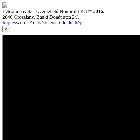
Létesítményeket Üzemeltető Nonprofit Kft © 2016.
2840 Oroszlány, Bánki Donát utca 2/J.
Impresszum
|
Adatvédelem
|
Oldaltérkép
×