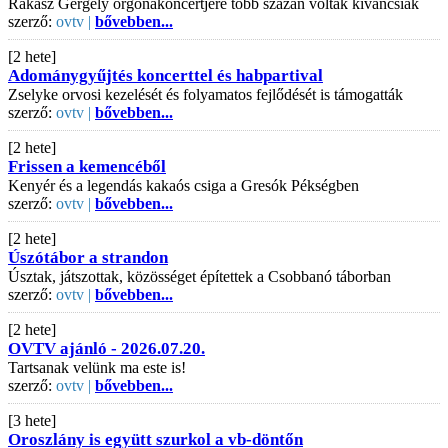
Rákász Gergely orgonakoncertjére több százan voltak kíváncsiak
szerző:
ovtv |
bővebben...
[2 hete]
Adománygyűjtés koncerttel és habpartival
Zselyke orvosi kezelését és folyamatos fejlődését is támogatták
szerző:
ovtv |
bővebben...
[2 hete]
Frissen a kemencéből
Kenyér és a legendás kakaós csiga a Gresók Pékségben
szerző:
ovtv |
bővebben...
[2 hete]
Úszótábor a strandon
Úsztak, játszottak, közösséget építettek a Csobbanó táborban
szerző:
ovtv |
bővebben...
[2 hete]
OVTV ajánló - 2026.07.20.
Tartsanak velünk ma este is!
szerző:
ovtv |
bővebben...
[3 hete]
Oroszlány is együtt szurkol a vb-döntőn