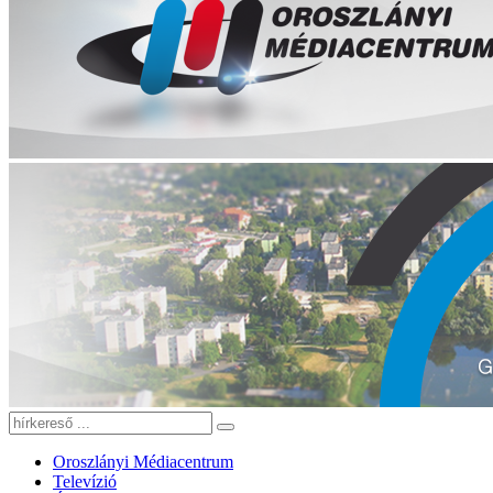
Oroszlányi Médiacentrum
Televízió