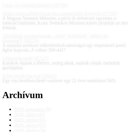
Vírus- és karantén-kisokos (45709)
Óriási római erődöt tárnak fel a szomszédos Környén (37797)
A Magyar Nemzeti Múzeum, a pécsi és debreceni egyetem, a
miskolci múzeum, Kuny Domokos Múzeum közös projektje az idei
feltárás.
Tűzoltóink szupergyorsak – miért "késhetnek" mégis egy
tűzesetnél? (36274)
A riasztási rendszer működésének tanulságai egy mopedautó porrá
égése kapcsán. A válasz 360-441?
Lélekmelengető (35747)
Kabátok lógnak a főtéren, meleg sálak, sapkák várják mellettük
gazdájukat.
Vérre menő vita volt (35616)
Egy vita hevében életét vesztette egy 21 éves tatabányai férfi.
Archívum
2026. augusztus (8)
2026. július (43)
2026. június (62)
2026. május (65)
2026. április (70)