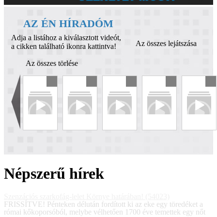
AZ ÉN HÍRADÓM
Adja a listához a kiválasztott videót,
Az összes lejátszása
a cikken található ikonra kattintva!
Az összes törlése
Népszerű hírek
Szenzációs szarkofág-lelet Környe határában! (54023)
FRISSÍTVE! Pénteken délután fordított ki az eke egy töredéket a
római kőkoporsóból, melybe vélhetően 1700 éve temettek egy nőt