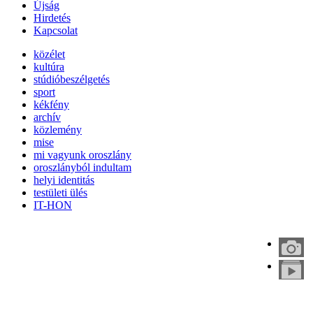
Újság
Hirdetés
Kapcsolat
közélet
kultúra
stúdióbeszélgetés
sport
kékfény
archív
közlemény
mise
mi vagyunk oroszlány
oroszlányból indultam
helyi identitás
testületi ülés
IT-HON