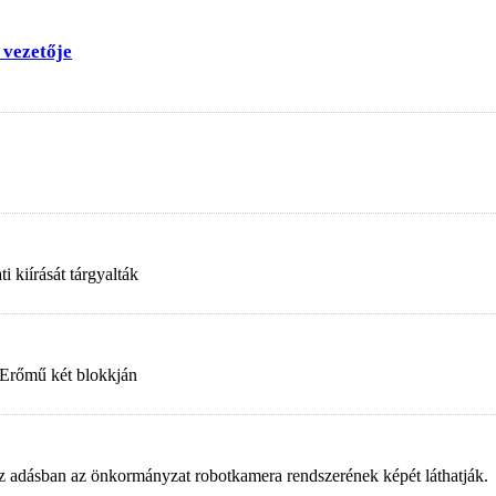
 vezetője
 kiírását tárgyalták
 Erőmű két blokkján
. Az adásban az önkormányzat robotkamera rendszerének képét láthatják.