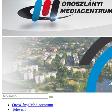
Oroszlányi Médiacentrum
Televízió