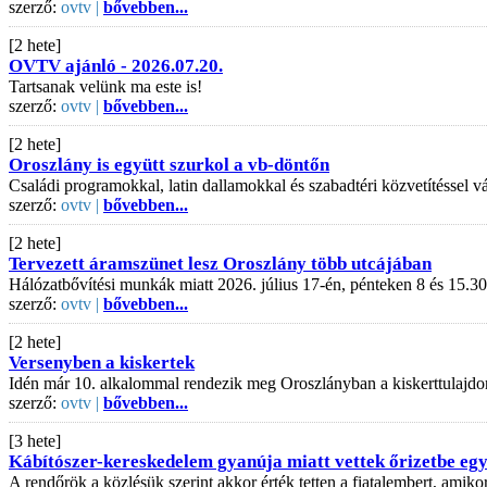
szerző:
ovtv |
bővebben...
[2 hete]
OVTV ajánló - 2026.07.20.
Tartsanak velünk ma este is!
szerző:
ovtv |
bővebben...
[2 hete]
Oroszlány is együtt szurkol a vb-döntőn
Családi programokkal, latin dallamokkal és szabadtéri közvetítéssel
szerző:
ovtv |
bővebben...
[2 hete]
Tervezett áramszünet lesz Oroszlány több utcájában
Hálózatbővítési munkák miatt 2026. július 17-én, pénteken 8 és 15.30
szerző:
ovtv |
bővebben...
[2 hete]
Versenyben a kiskertek
Idén már 10. alkalommal rendezik meg Oroszlányban a kiskerttulajdo
szerző:
ovtv |
bővebben...
[3 hete]
Kábítószer-kereskedelem gyanúja miatt vettek őrizetbe egy 
A rendőrök a közlésük szerint akkor érték tetten a fiatalembert, amiko