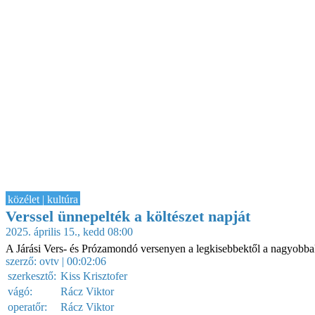
közélet | kultúra
Verssel ünnepelték a költészet napját
2025. április 15., kedd 08:00
A Járási Vers- és Prózamondó versenyen a legkisebbektől a nagyobba
szerző:
ovtv
| 00:02:06
szerkesztő:
Kiss Krisztofer
vágó:
Rácz Viktor
operatőr:
Rácz Viktor