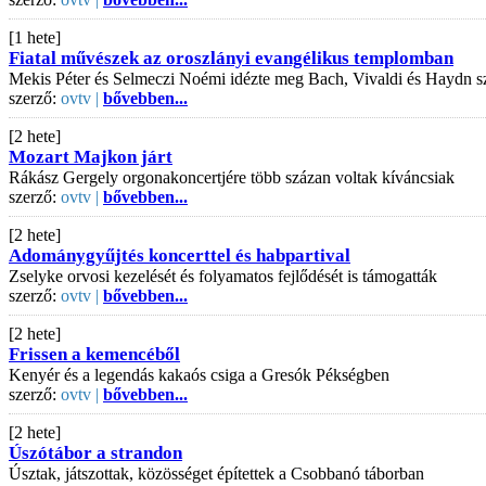
[1 hete]
Fiatal művészek az oroszlányi evangélikus templomban
Mekis Péter és Selmeczi Noémi idézte meg Bach, Vivaldi és Haydn s
szerző:
ovtv |
bővebben...
[2 hete]
Mozart Majkon járt
Rákász Gergely orgonakoncertjére több százan voltak kíváncsiak
szerző:
ovtv |
bővebben...
[2 hete]
Adománygyűjtés koncerttel és habpartival
Zselyke orvosi kezelését és folyamatos fejlődését is támogatták
szerző:
ovtv |
bővebben...
[2 hete]
Frissen a kemencéből
Kenyér és a legendás kakaós csiga a Gresók Pékségben
szerző:
ovtv |
bővebben...
[2 hete]
Úszótábor a strandon
Úsztak, játszottak, közösséget építettek a Csobbanó táborban