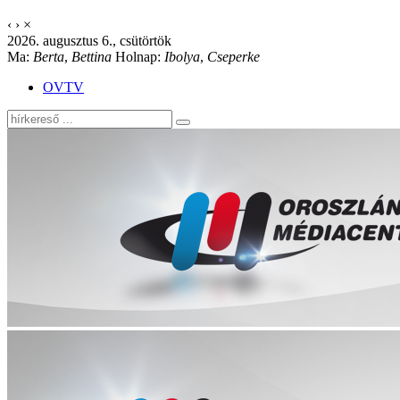
‹
›
×
2026. augusztus 6., csütörtök
Ma:
Berta
,
Bettina
Holnap:
Ibolya
,
Cseperke
OVTV