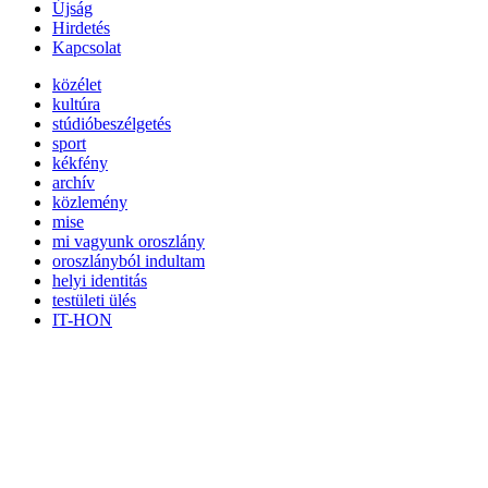
Újság
Hirdetés
Kapcsolat
közélet
kultúra
stúdióbeszélgetés
sport
kékfény
archív
közlemény
mise
mi vagyunk oroszlány
oroszlányból indultam
helyi identitás
testületi ülés
IT-HON