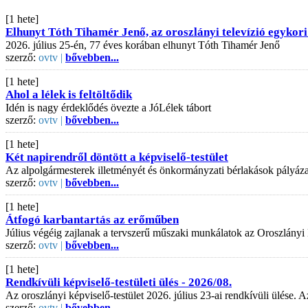
[1 hete]
Elhunyt Tóth Tihamér Jenő, az oroszlányi televízió egykori
2026. július 25-én, 77 éves korában elhunyt Tóth Tihamér Jenő
szerző:
ovtv |
bővebben...
[1 hete]
Ahol a lélek is feltöltődik
Idén is nagy érdeklődés övezte a JóLélek tábort
szerző:
ovtv |
bővebben...
[1 hete]
Két napirendről döntött a képviselő-testület
Az alpolgármesterek illetményét és önkormányzati bérlakások pályázati
szerző:
ovtv |
bővebben...
[1 hete]
Átfogó karbantartás az erőműben
Július végéig zajlanak a tervszerű műszaki munkálatok az Oroszlányi
szerző:
ovtv |
bővebben...
[1 hete]
Rendkívüli képviselő-testületi ülés - 2026/08.
Az oroszlányi képviselő-testület 2026. július 23-ai rendkívüli ülése
szerző:
ovtv |
bővebben...