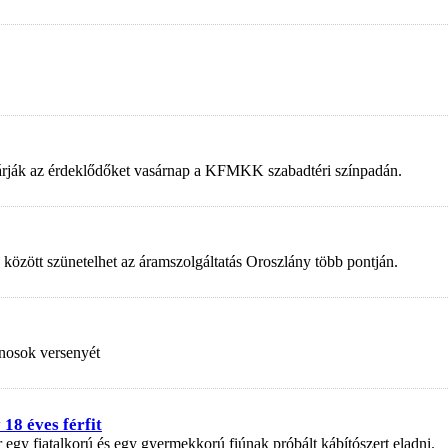
 várják az érdeklődőket vasárnap a KFMKK szabadtéri színpadán.
 között szünetelhet az áramszolgáltatás Oroszlány több pontján.
nosok versenyét
18 éves férfit
r egy fiatalkorú és egy gyermekkorú fiúnak próbált kábítószert eladni.