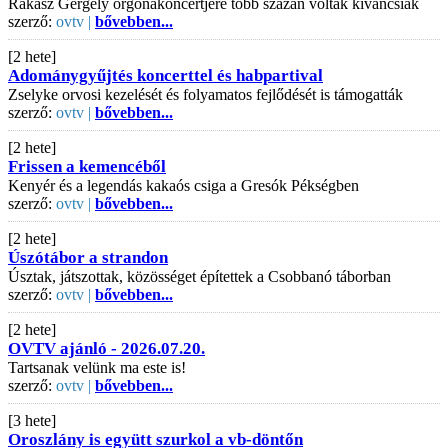
Rákász Gergely orgonakoncertjére több százan voltak kíváncsiak
szerző:
ovtv |
bővebben...
[2 hete]
Adománygyűjtés koncerttel és habpartival
Zselyke orvosi kezelését és folyamatos fejlődését is támogatták
szerző:
ovtv |
bővebben...
[2 hete]
Frissen a kemencéből
Kenyér és a legendás kakaós csiga a Gresók Pékségben
szerző:
ovtv |
bővebben...
[2 hete]
Úszótábor a strandon
Úsztak, játszottak, közösséget építettek a Csobbanó táborban
szerző:
ovtv |
bővebben...
[2 hete]
OVTV ajánló - 2026.07.20.
Tartsanak velünk ma este is!
szerző:
ovtv |
bővebben...
[3 hete]
Oroszlány is együtt szurkol a vb-döntőn