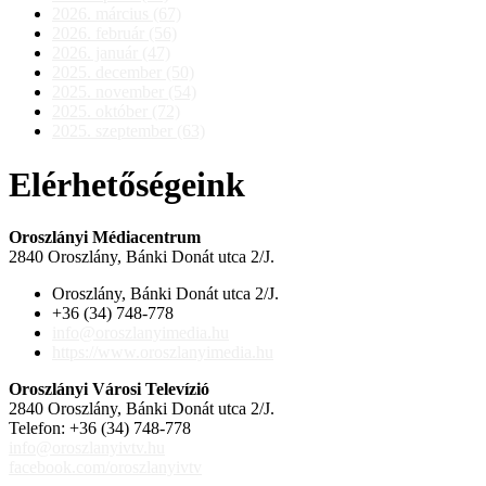
2026. március (67)
2026. február (56)
2026. január (47)
2025. december (50)
2025. november (54)
2025. október (72)
2025. szeptember (63)
Elérhetőségeink
Oroszlányi Médiacentrum
2840 Oroszlány, Bánki Donát utca 2/J.
Oroszlány, Bánki Donát utca 2/J.
+36 (34) 748-778
info@oroszlanyimedia.hu
https://www.oroszlanyimedia.hu
Oroszlányi Városi Televízió
2840 Oroszlány, Bánki Donát utca 2/J.
Telefon: +36 (34) 748-778
info@oroszlanyivtv.hu
facebook.com/oroszlanyivtv