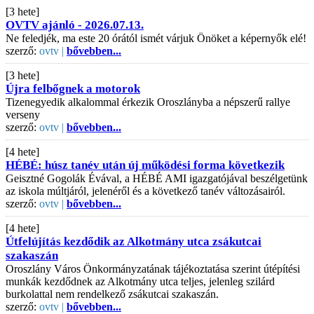
[3 hete]
OVTV ajánló - 2026.07.13.
Ne feledjék, ma este 20 órától ismét várjuk Önöket a képernyők elé!
szerző:
ovtv |
bővebben...
[3 hete]
Újra felbőgnek a motorok
Tizenegyedik alkalommal érkezik Oroszlányba a népszerű rallye
verseny
szerző:
ovtv |
bővebben...
[4 hete]
HÉBÉ: húsz tanév után új működési forma következik
Geisztné Gogolák Évával, a HÉBÉ AMI igazgatójával beszélgetünk
az iskola múltjáról, jelenéről és a következő tanév változásairól.
szerző:
ovtv |
bővebben...
[4 hete]
Útfelújítás kezdődik az Alkotmány utca zsákutcai
szakaszán
Oroszlány Város Önkormányzatának tájékoztatása szerint útépítési
munkák kezdődnek az Alkotmány utca teljes, jelenleg szilárd
burkolattal nem rendelkező zsákutcai szakaszán.
szerző:
ovtv |
bővebben...