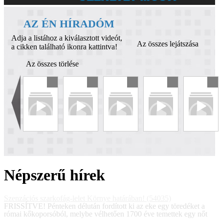
AZ ÉN HÍRADÓM
Adja a listához a kiválasztott videót,
Az összes lejátszása
a cikken található ikonra kattintva!
Az összes törlése
Népszerű hírek
Szenzációs szarkofág-lelet Környe határában! (54035)
FRISSÍTVE! Pénteken délután fordított ki az eke egy töredéket a
római kőkoporsóból, melybe vélhetően 1700 éve temettek egy nőt