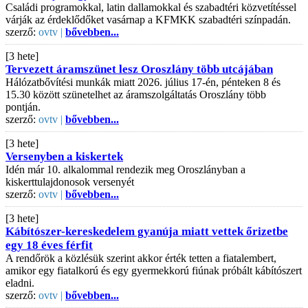
Családi programokkal, latin dallamokkal és szabadtéri közvetítéssel
várják az érdeklődőket vasárnap a KFMKK szabadtéri színpadán.
szerző:
ovtv |
bővebben...
[3 hete]
Tervezett áramszünet lesz Oroszlány több utcájában
Hálózatbővítési munkák miatt 2026. július 17-én, pénteken 8 és
15.30 között szünetelhet az áramszolgáltatás Oroszlány több
pontján.
szerző:
ovtv |
bővebben...
[3 hete]
Versenyben a kiskertek
Idén már 10. alkalommal rendezik meg Oroszlányban a
kiskerttulajdonosok versenyét
szerző:
ovtv |
bővebben...
[3 hete]
Kábítószer-kereskedelem gyanúja miatt vettek őrizetbe
egy 18 éves férfit
A rendőrök a közlésük szerint akkor érték tetten a fiatalembert,
amikor egy fiatalkorú és egy gyermekkorú fiúnak próbált kábítószert
eladni.
szerző:
ovtv |
bővebben...