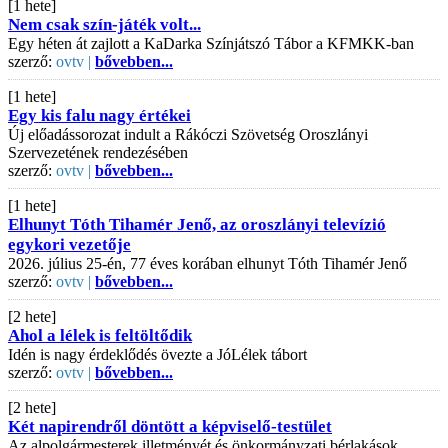
[1 hete]
Nem csak szín-játék volt...
Egy héten át zajlott a KaDarka Színjátszó Tábor a KFMKK-ban
szerző:
ovtv |
bővebben...
[1 hete]
Egy kis falu nagy értékei
Új előadássorozat indult a Rákóczi Szövetség Oroszlányi
Szervezetének rendezésében
szerző:
ovtv |
bővebben...
[1 hete]
Elhunyt Tóth Tihamér Jenő, az oroszlányi televízió
egykori vezetője
2026. július 25-én, 77 éves korában elhunyt Tóth Tihamér Jenő
szerző:
ovtv |
bővebben...
[2 hete]
Ahol a lélek is feltöltődik
Idén is nagy érdeklődés övezte a JóLélek tábort
szerző:
ovtv |
bővebben...
[2 hete]
Két napirendről döntött a képviselő-testület
Az alpolgármesterek illetményét és önkormányzati bérlakások