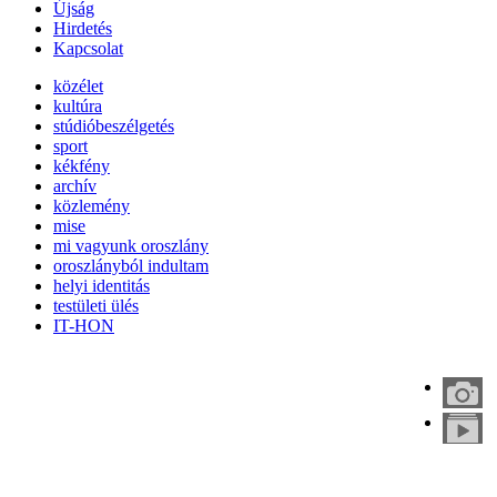
Újság
Hirdetés
Kapcsolat
közélet
kultúra
stúdióbeszélgetés
sport
kékfény
archív
közlemény
mise
mi vagyunk oroszlány
oroszlányból indultam
helyi identitás
testületi ülés
IT-HON