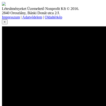
Létesítményeket Üzemeltető Nonprofit Kft © 2016.
2840 Oroszlány, Bánki Donát utca 2/J.
Impresszum
|
Adatvédelem
|
Oldaltérkép
×