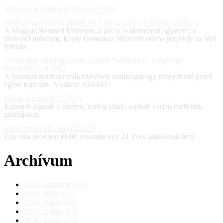
Vírus- és karantén-kisokos (45719)
Óriási római erődöt tárnak fel a szomszédos Környén (37807)
A Magyar Nemzeti Múzeum, a pécsi és debreceni egyetem, a
miskolci múzeum, Kuny Domokos Múzeum közös projektje az idei
feltárás.
Tűzoltóink szupergyorsak – miért "késhetnek" mégis egy
tűzesetnél? (36286)
A riasztási rendszer működésének tanulságai egy mopedautó porrá
égése kapcsán. A válasz 360-441?
Lélekmelengető (35757)
Kabátok lógnak a főtéren, meleg sálak, sapkák várják mellettük
gazdájukat.
Vérre menő vita volt (35625)
Egy vita hevében életét vesztette egy 21 éves tatabányai férfi.
Archívum
2026. augusztus (8)
2026. július (43)
2026. június (62)
2026. május (65)
2026. április (70)