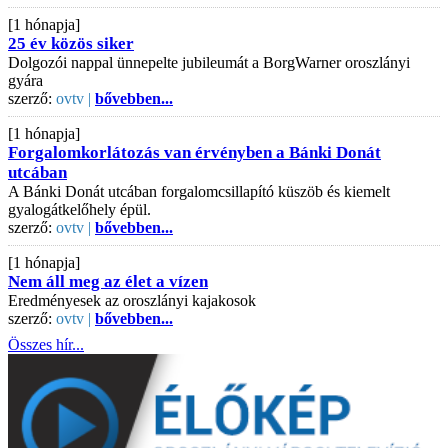
[1 hónapja]
25 év közös siker
Dolgozói nappal ünnepelte jubileumát a BorgWarner oroszlányi
gyára
szerző:
ovtv |
bővebben...
[1 hónapja]
Forgalomkorlátozás van érvényben a Bánki Donát
utcában
A Bánki Donát utcában forgalomcsillapító küszöb és kiemelt
gyalogátkelőhely épül.
szerző:
ovtv |
bővebben...
[1 hónapja]
Nem áll meg az élet a vízen
Eredményesek az oroszlányi kajakosok
szerző:
ovtv |
bővebben...
Összes hír...