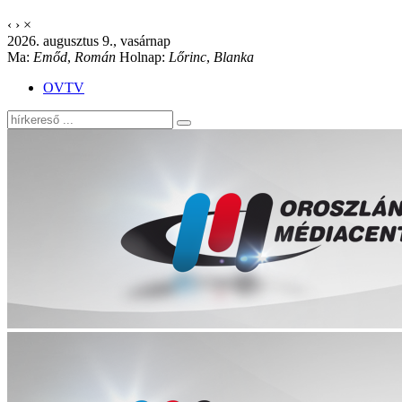
‹
›
×
2026. augusztus 9., vasárnap
Ma:
Emőd
,
Román
Holnap:
Lőrinc
,
Blanka
OVTV