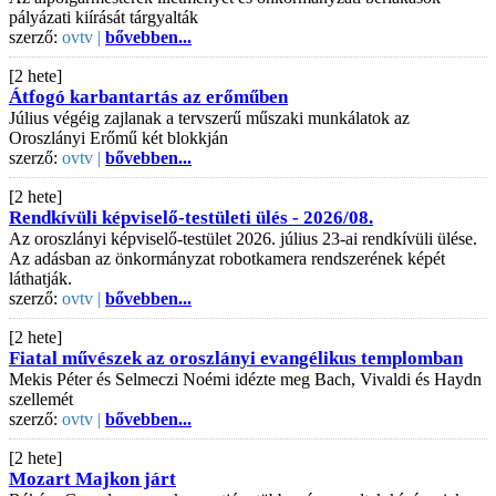
pályázati kiírását tárgyalták
szerző:
ovtv |
bővebben...
[2 hete]
Átfogó karbantartás az erőműben
Július végéig zajlanak a tervszerű műszaki munkálatok az
Oroszlányi Erőmű két blokkján
szerző:
ovtv |
bővebben...
[2 hete]
Rendkívüli képviselő-testületi ülés - 2026/08.
Az oroszlányi képviselő-testület 2026. július 23-ai rendkívüli ülése.
Az adásban az önkormányzat robotkamera rendszerének képét
láthatják.
szerző:
ovtv |
bővebben...
[2 hete]
Fiatal művészek az oroszlányi evangélikus templomban
Mekis Péter és Selmeczi Noémi idézte meg Bach, Vivaldi és Haydn
szellemét
szerző:
ovtv |
bővebben...
[2 hete]
Mozart Majkon járt