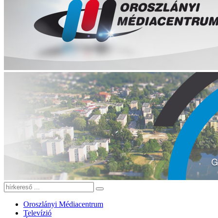
Oroszlányi Médiacentrum
Televízió