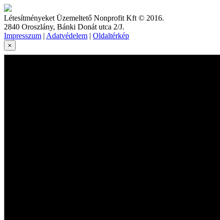
Létesítményeket Üzemeltető Nonprofit Kft © 2016.
2840 Oroszlány, Bánki Donát utca 2/J.
Impresszum
|
Adatvédelem
|
Oldaltérkép
×