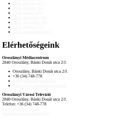
2026. március (67)
2026. február (56)
2026. január (47)
2025. december (50)
2025. november (54)
2025. október (72)
2025. szeptember (63)
Elérhetőségeink
Oroszlányi Médiacentrum
2840 Oroszlány, Bánki Donát utca 2/J.
Oroszlány, Bánki Donát utca 2/J.
+36 (34) 748-778
info@oroszlanyimedia.hu
https://www.oroszlanyimedia.hu
Oroszlányi Városi Televízió
2840 Oroszlány, Bánki Donát utca 2/J.
Telefon: +36 (34) 748-778
info@oroszlanyivtv.hu
facebook.com/oroszlanyivtv