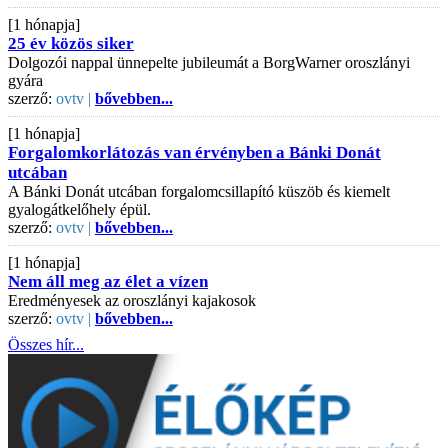
[1 hónapja]
25 év közös siker
Dolgozói nappal ünnepelte jubileumát a BorgWarner oroszlányi
gyára
szerző:
ovtv |
bővebben...
[1 hónapja]
Forgalomkorlátozás van érvényben a Bánki Donát
utcában
A Bánki Donát utcában forgalomcsillapító küszöb és kiemelt
gyalogátkelőhely épül.
szerző:
ovtv |
bővebben...
[1 hónapja]
Nem áll meg az élet a vízen
Eredményesek az oroszlányi kajakosok
szerző:
ovtv |
bővebben...
Összes hír...