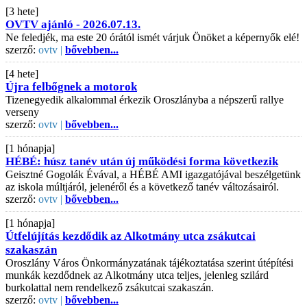
[3 hete]
OVTV ajánló - 2026.07.13.
Ne feledjék, ma este 20 órától ismét várjuk Önöket a képernyők elé!
szerző:
ovtv |
bővebben...
[4 hete]
Újra felbőgnek a motorok
Tizenegyedik alkalommal érkezik Oroszlányba a népszerű rallye
verseny
szerző:
ovtv |
bővebben...
[1 hónapja]
HÉBÉ: húsz tanév után új működési forma következik
Geisztné Gogolák Évával, a HÉBÉ AMI igazgatójával beszélgetünk
az iskola múltjáról, jelenéről és a következő tanév változásairól.
szerző:
ovtv |
bővebben...
[1 hónapja]
Útfelújítás kezdődik az Alkotmány utca zsákutcai
szakaszán
Oroszlány Város Önkormányzatának tájékoztatása szerint útépítési
munkák kezdődnek az Alkotmány utca teljes, jelenleg szilárd
burkolattal nem rendelkező zsákutcai szakaszán.
szerző:
ovtv |
bővebben...