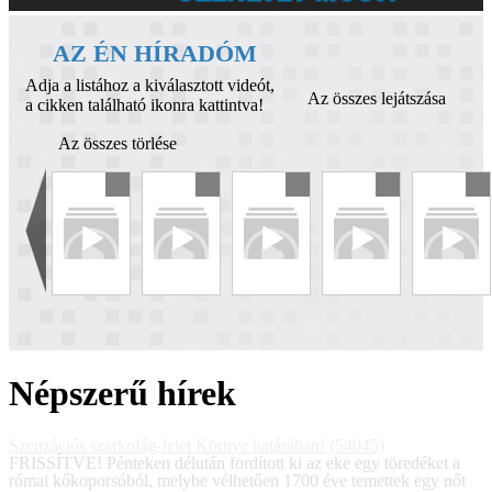
AZ ÉN HÍRADÓM
Adja a listához a kiválasztott videót,
Az összes lejátszása
a cikken található ikonra kattintva!
Az összes törlése
Népszerű hírek
Szenzációs szarkofág-lelet Környe határában! (54045)
FRISSÍTVE! Pénteken délután fordított ki az eke egy töredéket a
római kőkoporsóból, melybe vélhetően 1700 éve temettek egy nőt