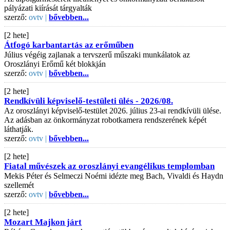
pályázati kiírását tárgyalták
szerző:
ovtv |
bővebben...
[2 hete]
Átfogó karbantartás az erőműben
Július végéig zajlanak a tervszerű műszaki munkálatok az
Oroszlányi Erőmű két blokkján
szerző:
ovtv |
bővebben...
[2 hete]
Rendkívüli képviselő-testületi ülés - 2026/08.
Az oroszlányi képviselő-testület 2026. július 23-ai rendkívüli ülése.
Az adásban az önkormányzat robotkamera rendszerének képét
láthatják.
szerző:
ovtv |
bővebben...
[2 hete]
Fiatal művészek az oroszlányi evangélikus templomban
Mekis Péter és Selmeczi Noémi idézte meg Bach, Vivaldi és Haydn
szellemét
szerző:
ovtv |
bővebben...
[2 hete]
Mozart Majkon járt