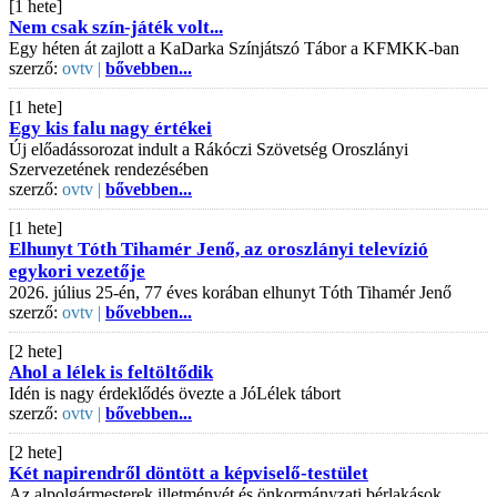
[1 hete]
Nem csak szín-játék volt...
Egy héten át zajlott a KaDarka Színjátszó Tábor a KFMKK-ban
szerző:
ovtv |
bővebben...
[1 hete]
Egy kis falu nagy értékei
Új előadássorozat indult a Rákóczi Szövetség Oroszlányi
Szervezetének rendezésében
szerző:
ovtv |
bővebben...
[1 hete]
Elhunyt Tóth Tihamér Jenő, az oroszlányi televízió
egykori vezetője
2026. július 25-én, 77 éves korában elhunyt Tóth Tihamér Jenő
szerző:
ovtv |
bővebben...
[2 hete]
Ahol a lélek is feltöltődik
Idén is nagy érdeklődés övezte a JóLélek tábort
szerző:
ovtv |
bővebben...
[2 hete]
Két napirendről döntött a képviselő-testület
Az alpolgármesterek illetményét és önkormányzati bérlakások