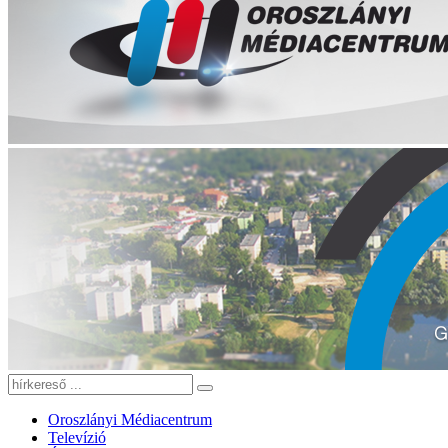
Oroszlányi Médiacentrum
Televízió