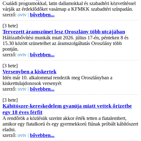
Családi programokkal, latin dallamokkal és szabadtéri közvetítéssel
várják az érdeklődőket vasárnap a KFMKK szabadtéri színpadán.
szerző:
ovtv |
bővebben...
[3 hete]
Tervezett áramszünet lesz Oroszlány több utcájában
Hálózatbővítési munkák miatt 2026. július 17-én, pénteken 8 és
15.30 között szünetelhet az áramszolgáltatás Oroszlány több
pontján.
szerző:
ovtv |
bővebben...
[3 hete]
Versenyben a kiskertek
Idén már 10. alkalommal rendezik meg Oroszlányban a
kiskerttulajdonosok versenyét
szerző:
ovtv |
bővebben...
[3 hete]
Kábítószer-kereskedelem gyanúja miatt vettek őrizetbe
egy 18 éves férfit
A rendőrök a közlésük szerint akkor érték tetten a fiatalembert,
amikor egy fiatalkorú és egy gyermekkorú fiúnak próbált kábítószert
eladni.
szerző:
ovtv |
bővebben...