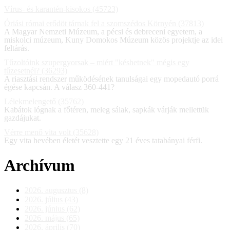
Vírus- és karantén-kisokos (45723)
Óriási római erődöt tárnak fel a szomszédos Környén (37813)
A Magyar Nemzeti Múzeum, a pécsi és debreceni egyetem, a
miskolci múzeum, Kuny Domokos Múzeum közös projektje az idei
feltárás.
Tűzoltóink szupergyorsak – miért "késhetnek" mégis egy
tűzesetnél? (36293)
A riasztási rendszer működésének tanulságai egy mopedautó porrá
égése kapcsán. A válasz 360-441?
Lélekmelengető (35762)
Kabátok lógnak a főtéren, meleg sálak, sapkák várják mellettük
gazdájukat.
Vérre menő vita volt (35628)
Egy vita hevében életét vesztette egy 21 éves tatabányai férfi.
Archívum
2026. augusztus (8)
2026. július (43)
2026. június (62)
2026. május (65)
2026. április (70)