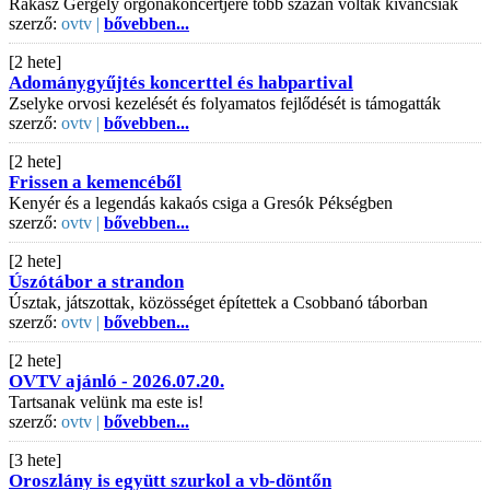
Rákász Gergely orgonakoncertjére több százan voltak kíváncsiak
szerző:
ovtv |
bővebben...
[2 hete]
Adománygyűjtés koncerttel és habpartival
Zselyke orvosi kezelését és folyamatos fejlődését is támogatták
szerző:
ovtv |
bővebben...
[2 hete]
Frissen a kemencéből
Kenyér és a legendás kakaós csiga a Gresók Pékségben
szerző:
ovtv |
bővebben...
[2 hete]
Úszótábor a strandon
Úsztak, játszottak, közösséget építettek a Csobbanó táborban
szerző:
ovtv |
bővebben...
[2 hete]
OVTV ajánló - 2026.07.20.
Tartsanak velünk ma este is!
szerző:
ovtv |
bővebben...
[3 hete]
Oroszlány is együtt szurkol a vb-döntőn