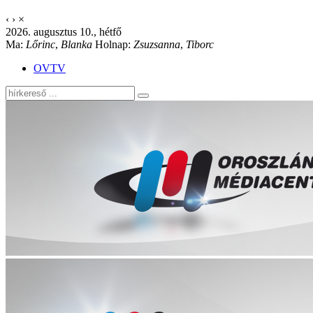
‹
›
×
2026. augusztus 10., hétfő
Ma:
Lőrinc
,
Blanka
Holnap:
Zsuzsanna
,
Tiborc
OVTV