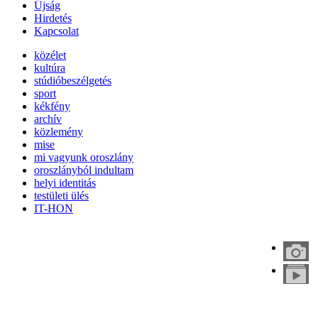
Újság
Hirdetés
Kapcsolat
közélet
kultúra
stúdióbeszélgetés
sport
kékfény
archív
közlemény
mise
mi vagyunk oroszlány
oroszlányból indultam
helyi identitás
testületi ülés
IT-HON