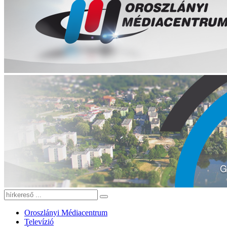
Oroszlányi Médiacentrum
Televízió