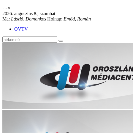
‹
›
×
2026. augusztus 8., szombat
Ma:
László
,
Domonkos
Holnap:
Emőd
,
Román
OVTV