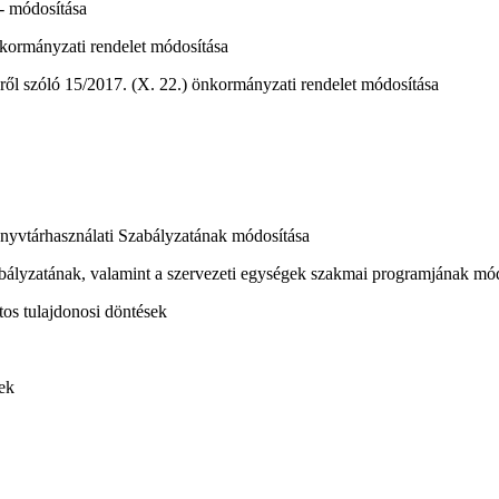
 - módosítása
önkormányzati rendelet módosítása
ől szóló 15/2017. (X. 22.) önkormányzati rendelet módosítása
yvtárhasználati Szabályzatának módosítása
bályzatának, valamint a szervezeti egységek szakmai programjának mó
os tulajdonosi döntések
ek