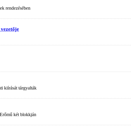
nek rendezésében
 vezetője
 kiírását tárgyalták
 Erőmű két blokkján