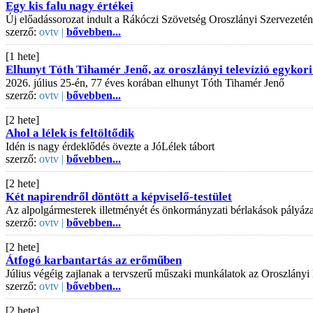
Egy kis falu nagy értékei
Új előadássorozat indult a Rákóczi Szövetség Oroszlányi Szervezeté
szerző:
ovtv |
bővebben...
[1 hete]
Elhunyt Tóth Tihamér Jenő, az oroszlányi televízió egykori
2026. július 25-én, 77 éves korában elhunyt Tóth Tihamér Jenő
szerző:
ovtv |
bővebben...
[2 hete]
Ahol a lélek is feltöltődik
Idén is nagy érdeklődés övezte a JóLélek tábort
szerző:
ovtv |
bővebben...
[2 hete]
Két napirendről döntött a képviselő-testület
Az alpolgármesterek illetményét és önkormányzati bérlakások pályázati
szerző:
ovtv |
bővebben...
[2 hete]
Átfogó karbantartás az erőműben
Július végéig zajlanak a tervszerű műszaki munkálatok az Oroszlányi
szerző:
ovtv |
bővebben...
[2 hete]