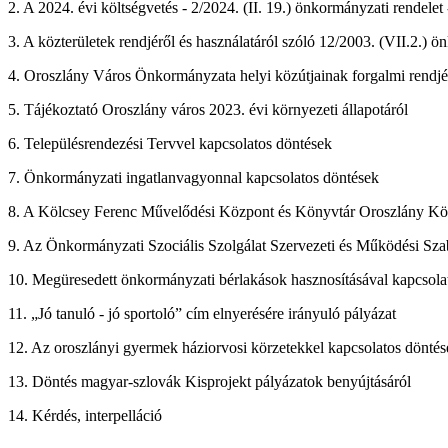
2. A 2024. évi költségvetés - 2/2024. (II. 19.) önkormányzati rendelet
3. A közterületek rendjéről és használatáról szóló 12/2003. (VII.2.) 
4. Oroszlány Város Önkormányzata helyi közútjainak forgalmi rendjér
5. Tájékoztató Oroszlány város 2023. évi környezeti állapotáról
6. Településrendezési Tervvel kapcsolatos döntések
7. Önkormányzati ingatlanvagyonnal kapcsolatos döntések
8. A Kölcsey Ferenc Művelődési Központ és Könyvtár Oroszlány Kön
9. Az Önkormányzati Szociális Szolgálat Szervezeti és Működési Sza
10. Megüresedett önkormányzati bérlakások hasznosításával kapcsolat
11. „Jó tanuló - jó sportoló” cím elnyerésére irányuló pályázat
12. Az oroszlányi gyermek háziorvosi körzetekkel kapcsolatos döntés
13. Döntés magyar-szlovák Kisprojekt pályázatok benyújtásáról
14. Kérdés, interpelláció