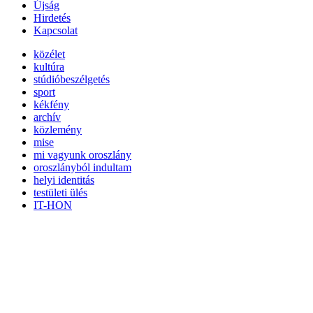
Újság
Hirdetés
Kapcsolat
közélet
kultúra
stúdióbeszélgetés
sport
kékfény
archív
közlemény
mise
mi vagyunk oroszlány
oroszlányból indultam
helyi identitás
testületi ülés
IT-HON