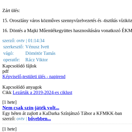
Zárt ülés:
15. Oroszlány város közműves szennyvízelvezetés és -tisztítás víziköz
16. Döntés a Majki Műemlékegyüttes hasznosítására vonatkozó ÉKM M
szerző:
ovtv
| 01:14:34
szerkesztő:
Vénusz Ivett
vágó:
Dömötör Tamás
operatőr:
Rácz Viktor
Kapcsolódó fájlok
pdf
Képviselő-testületi ülés - napirend
Kapcsolódó anyagok
Cikk
Lezárták a 2019-2024-es ciklust
[1 hete]
Nem csak szín-játék volt...
Egy héten át zajlott a KaDarka Színjátszó Tábor a KFMKK-ban
szerző:
ovtv |
bővebben...
[1 hete]