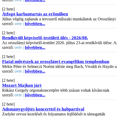
[2 hete]
Átfogó karbantartás az erőműben
Július végéig zajlanak a tervszerű műszaki munkálatok az Oroszlányi
szerző:
ovtv |
bővebben...
[2 hete]
Rendkívüli képviselő-testületi ülés - 2026/08.
Az oroszlányi képviselő-testület 2026. július 23-ai rendkívüli ülése
szerző:
ovtv |
bővebben...
[2 hete]
Fiatal művészek az oroszlányi evangélikus templomban
Mekis Péter és Selmeczi Noémi idézte meg Bach, Vivaldi és Haydn s
szerző:
ovtv |
bővebben...
[2 hete]
Mozart Majkon járt
Rákász Gergely orgonakoncertjére több százan voltak kíváncsiak
szerző:
ovtv |
bővebben...
[2 hete]
Adománygyűjtés koncerttel és habpartival
Zselyke orvosi kezelését és folyamatos fejlődését is támogatták