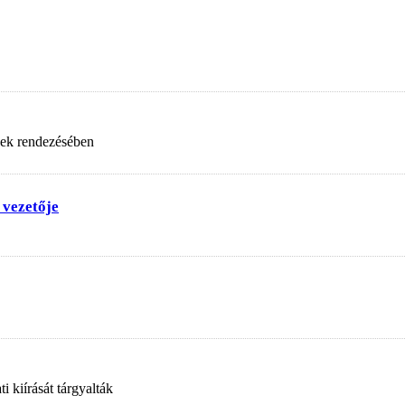
nek rendezésében
 vezetője
 kiírását tárgyalták