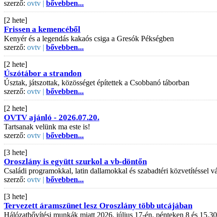
szerző:
ovtv |
bővebben...
[2 hete]
Frissen a kemencéből
Kenyér és a legendás kakaós csiga a Gresók Pékségben
szerző:
ovtv |
bővebben...
[2 hete]
Úszótábor a strandon
Úsztak, játszottak, közösséget építettek a Csobbanó táborban
szerző:
ovtv |
bővebben...
[2 hete]
OVTV ajánló - 2026.07.20.
Tartsanak velünk ma este is!
szerző:
ovtv |
bővebben...
[3 hete]
Oroszlány is együtt szurkol a vb-döntőn
Családi programokkal, latin dallamokkal és szabadtéri közvetítéssel
szerző:
ovtv |
bővebben...
[3 hete]
Tervezett áramszünet lesz Oroszlány több utcájában
Hálózatbővítési munkák miatt 2026. július 17-én, pénteken 8 és 15.30