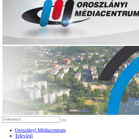
Oroszlányi Médiacentrum
Televízió