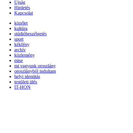
Újság
Hirdetés
Kapcsolat
közélet
kultúra
stúdióbeszélgetés
sport
kékfény
archív
közlemény
mise
mi vagyunk oroszlány
oroszlányból indultam
helyi identitás
testületi ülés
IT-HON