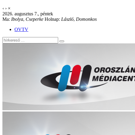
‹
›
×
2026. augusztus 7., péntek
Ma:
Ibolya
,
Cseperke
Holnap:
László
,
Domonkos
OVTV