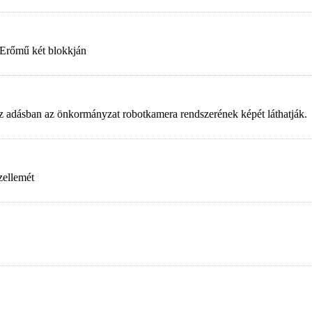
 Erőmű két blokkján
. Az adásban az önkormányzat robotkamera rendszerének képét láthatják.
zellemét