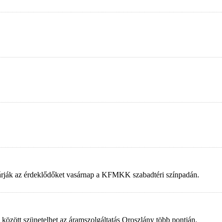
 várják az érdeklődőket vasárnap a KFMKK szabadtéri színpadán.
 között szünetelhet az áramszolgáltatás Oroszlány több pontján.