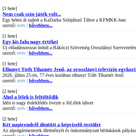
[1 hete]
Nem csak szín-játék volt...
Egy héten át zajlott a KaDarka Színjátszó Tábor a KFMKK-ban
szerző:
ovtv |
bővebben...
[1 hete]
Egy kis falu nagy értékei
Új előadássorozat indult a Rákóczi Szövetség Oroszlányi Szervezeté
szerző:
ovtv |
bővebben...
[1 hete]
Elhunyt Tóth Tihamér Jenő, az oroszlányi televízió egykori
2026. július 25-én, 77 éves korában elhunyt Tóth Tihamér Jenő
szerző:
ovtv |
bővebben...
[2 hete]
Ahol a lélek is feltöltődik
Idén is nagy érdeklődés övezte a JóLélek tábort
szerző:
ovtv |
bővebben...
[2 hete]
Két napirendről döntött a képviselő-testület
Az alpolgármesterek illetményét és önkormányzati bérlakások pályázati
szerző:
ovtv |
bővebben...