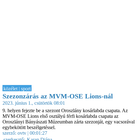
közélet | sport
Szezonzárás az MVM-OSE Lions-nál
2023. június 1., csütörtök 08:01
9. helyen fejezte be a szezont Oroszlány kosárlabda csapata. Az
MVM-OSE Lions első osztályú férfi kosárlabda csapata az
Oroszlányi Bányászati Múzeumban zárta szezonját, egy vacsorával
egybekötött beszélgetéssel.
szerző:
ovtv
| 00:01:27
szerkesztő:
Karap Diána