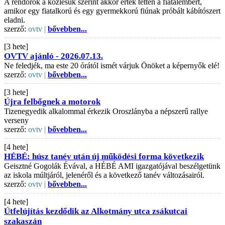
A rendőrök a közlésük szerint akkor érték tetten a fiatalembert,
amikor egy fiatalkorú és egy gyermekkorú fiúnak próbált kábítószert
eladni.
szerző:
ovtv |
bővebben...
[3 hete]
OVTV ajánló - 2026.07.13.
Ne feledjék, ma este 20 órától ismét várjuk Önöket a képernyők elé!
szerző:
ovtv |
bővebben...
[3 hete]
Újra felbőgnek a motorok
Tizenegyedik alkalommal érkezik Oroszlányba a népszerű rallye
verseny
szerző:
ovtv |
bővebben...
[4 hete]
HÉBÉ: húsz tanév után új működési forma következik
Geisztné Gogolák Évával, a HÉBÉ AMI igazgatójával beszélgetünk
az iskola múltjáról, jelenéről és a következő tanév változásairól.
szerző:
ovtv |
bővebben...
[4 hete]
Útfelújítás kezdődik az Alkotmány utca zsákutcai
szakaszán