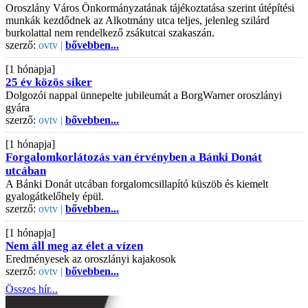
Oroszlány Város Önkormányzatának tájékoztatása szerint útépítési
munkák kezdődnek az Alkotmány utca teljes, jelenleg szilárd
burkolattal nem rendelkező zsákutcai szakaszán.
szerző:
ovtv |
bővebben...
[1 hónapja]
25 év közös siker
Dolgozói nappal ünnepelte jubileumát a BorgWarner oroszlányi
gyára
szerző:
ovtv |
bővebben...
[1 hónapja]
Forgalomkorlátozás van érvényben a Bánki Donát
utcában
A Bánki Donát utcában forgalomcsillapító küszöb és kiemelt
gyalogátkelőhely épül.
szerző:
ovtv |
bővebben...
[1 hónapja]
Nem áll meg az élet a vízen
Eredményesek az oroszlányi kajakosok
szerző:
ovtv |
bővebben...
Összes hír...