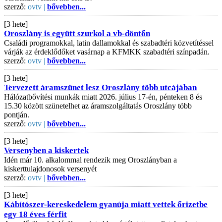
szerző:
ovtv |
bővebben...
[3 hete]
Oroszlány is együtt szurkol a vb-döntőn
Családi programokkal, latin dallamokkal és szabadtéri közvetítéssel
várják az érdeklődőket vasárnap a KFMKK szabadtéri színpadán.
szerző:
ovtv |
bővebben...
[3 hete]
Tervezett áramszünet lesz Oroszlány több utcájában
Hálózatbővítési munkák miatt 2026. július 17-én, pénteken 8 és
15.30 között szünetelhet az áramszolgáltatás Oroszlány több
pontján.
szerző:
ovtv |
bővebben...
[3 hete]
Versenyben a kiskertek
Idén már 10. alkalommal rendezik meg Oroszlányban a
kiskerttulajdonosok versenyét
szerző:
ovtv |
bővebben...
[3 hete]
Kábítószer-kereskedelem gyanúja miatt vettek őrizetbe
egy 18 éves férfit