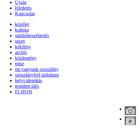
Újság
Hirdetés
Kapcsolat
közélet
kultúra
stúdióbeszélgetés
sport
kékfény
archív
közlemény
mise
mi vagyunk oroszlány
oroszlányból indultam
helyi identitás
testületi ülés
IT-HON