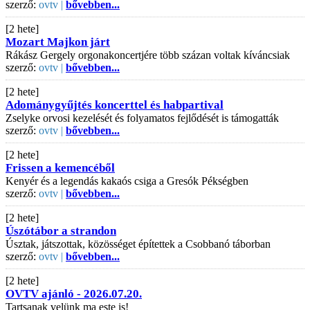
szerző:
ovtv |
bővebben...
[2 hete]
Mozart Majkon járt
Rákász Gergely orgonakoncertjére több százan voltak kíváncsiak
szerző:
ovtv |
bővebben...
[2 hete]
Adománygyűjtés koncerttel és habpartival
Zselyke orvosi kezelését és folyamatos fejlődését is támogatták
szerző:
ovtv |
bővebben...
[2 hete]
Frissen a kemencéből
Kenyér és a legendás kakaós csiga a Gresók Pékségben
szerző:
ovtv |
bővebben...
[2 hete]
Úszótábor a strandon
Úsztak, játszottak, közösséget építettek a Csobbanó táborban
szerző:
ovtv |
bővebben...
[2 hete]
OVTV ajánló - 2026.07.20.
Tartsanak velünk ma este is!