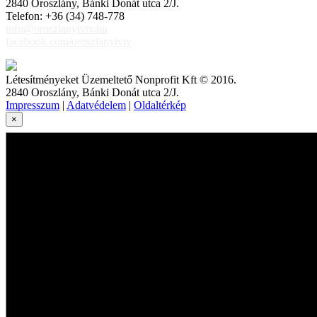
2840 Oroszlány, Bánki Donát utca 2/J.
Telefon: +36 (34) 748-778
info@oroszlanyivtv.hu
facebook.com/oroszlanyivtv
Létesítményeket Üzemeltető Nonprofit Kft © 2016.
2840 Oroszlány, Bánki Donát utca 2/J.
Impresszum
|
Adatvédelem
|
Oldaltérkép
×