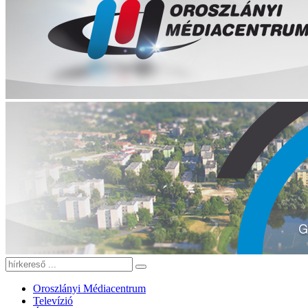
Oroszlányi Médiacentrum
Televízió