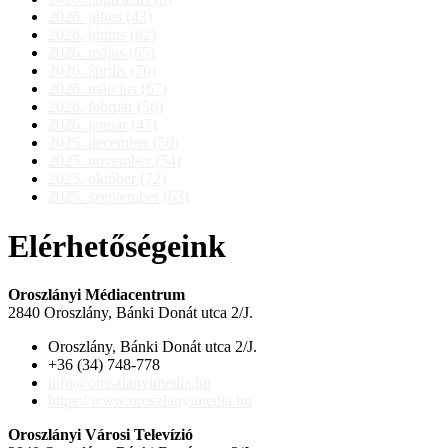
2026. július (43)
2026. június (62)
2026. május (65)
2026. április (70)
2026. március (67)
2026. február (56)
2026. január (47)
2025. december (50)
2025. november (54)
2025. október (72)
2025. szeptember (63)
Elérhetőségeink
Oroszlányi Médiacentrum
2840 Oroszlány, Bánki Donát utca 2/J.
Oroszlány, Bánki Donát utca 2/J.
+36 (34) 748-778
info@oroszlanyimedia.hu
https://www.oroszlanyimedia.hu
Oroszlányi Városi Televízió