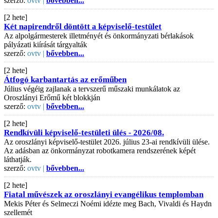
szerző:
ovtv |
bővebben...
[2 hete]
Két napirendről döntött a képviselő-testület
Az alpolgármesterek illetményét és önkormányzati bérlakások
pályázati kiírását tárgyalták
szerző:
ovtv |
bővebben...
[2 hete]
Átfogó karbantartás az erőműben
Július végéig zajlanak a tervszerű műszaki munkálatok az
Oroszlányi Erőmű két blokkján
szerző:
ovtv |
bővebben...
[2 hete]
Rendkívüli képviselő-testületi ülés - 2026/08.
Az oroszlányi képviselő-testület 2026. július 23-ai rendkívüli ülése.
Az adásban az önkormányzat robotkamera rendszerének képét
láthatják.
szerző:
ovtv |
bővebben...
[2 hete]
Fiatal művészek az oroszlányi evangélikus templomban
Mekis Péter és Selmeczi Noémi idézte meg Bach, Vivaldi és Haydn
szellemét