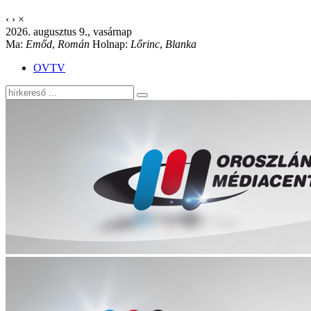
‹
›
×
2026. augusztus 9., vasárnap
Ma:
Emőd
,
Román
Holnap:
Lőrinc
,
Blanka
OVTV