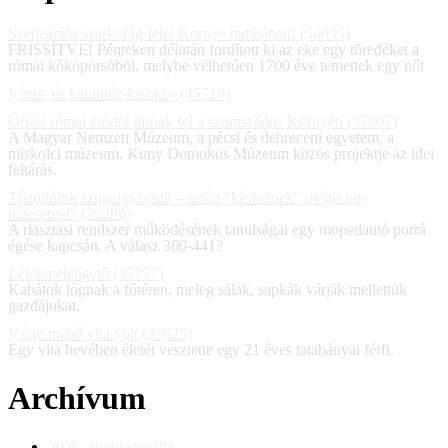
Szenzációs szarkofág-lelet Környe határában! (54035)
FRISSÍTVE! Pénteken délután fordított ki az eke egy töredéket a
római kőkoporsóból, melybe vélhetően 1700 éve temettek egy nőt
Vírus- és karantén-kisokos (45719)
Óriási római erődöt tárnak fel a szomszédos Környén (37807)
A Magyar Nemzeti Múzeum, a pécsi és debreceni egyetem, a
miskolci múzeum, Kuny Domokos Múzeum közös projektje az idei
feltárás.
Tűzoltóink szupergyorsak – miért "késhetnek" mégis egy
tűzesetnél? (36286)
A riasztási rendszer működésének tanulságai egy mopedautó porrá
égése kapcsán. A válasz 360-441?
Lélekmelengető (35757)
Kabátok lógnak a főtéren, meleg sálak, sapkák várják mellettük
gazdájukat.
Vérre menő vita volt (35625)
Egy vita hevében életét vesztette egy 21 éves tatabányai férfi.
Archívum
2026. augusztus (8)