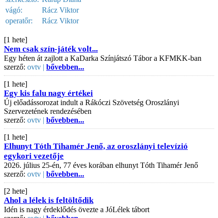
vágó:
Rácz Viktor
operatőr:
Rácz Viktor
[1 hete]
Nem csak szín-játék volt...
Egy héten át zajlott a KaDarka Színjátszó Tábor a KFMKK-ban
szerző:
ovtv |
bővebben...
[1 hete]
Egy kis falu nagy értékei
Új előadássorozat indult a Rákóczi Szövetség Oroszlányi
Szervezetének rendezésében
szerző:
ovtv |
bővebben...
[1 hete]
Elhunyt Tóth Tihamér Jenő, az oroszlányi televízió
egykori vezetője
2026. július 25-én, 77 éves korában elhunyt Tóth Tihamér Jenő
szerző:
ovtv |
bővebben...
[2 hete]
Ahol a lélek is feltöltődik
Idén is nagy érdeklődés övezte a JóLélek tábort