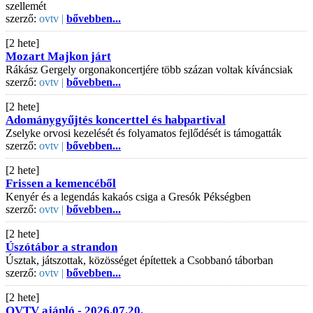
szellemét
szerző:
ovtv |
bővebben...
[2 hete]
Mozart Majkon járt
Rákász Gergely orgonakoncertjére több százan voltak kíváncsiak
szerző:
ovtv |
bővebben...
[2 hete]
Adománygyűjtés koncerttel és habpartival
Zselyke orvosi kezelését és folyamatos fejlődését is támogatták
szerző:
ovtv |
bővebben...
[2 hete]
Frissen a kemencéből
Kenyér és a legendás kakaós csiga a Gresók Pékségben
szerző:
ovtv |
bővebben...
[2 hete]
Úszótábor a strandon
Úsztak, játszottak, közösséget építettek a Csobbanó táborban
szerző:
ovtv |
bővebben...
[2 hete]
OVTV ajánló - 2026.07.20.