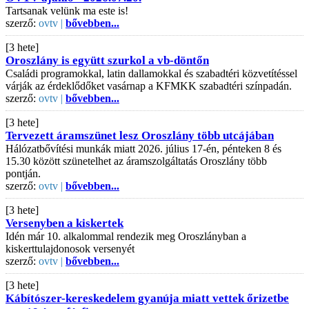
Tartsanak velünk ma este is!
szerző:
ovtv |
bővebben...
[3 hete]
Oroszlány is együtt szurkol a vb-döntőn
Családi programokkal, latin dallamokkal és szabadtéri közvetítéssel
várják az érdeklődőket vasárnap a KFMKK szabadtéri színpadán.
szerző:
ovtv |
bővebben...
[3 hete]
Tervezett áramszünet lesz Oroszlány több utcájában
Hálózatbővítési munkák miatt 2026. július 17-én, pénteken 8 és
15.30 között szünetelhet az áramszolgáltatás Oroszlány több
pontján.
szerző:
ovtv |
bővebben...
[3 hete]
Versenyben a kiskertek
Idén már 10. alkalommal rendezik meg Oroszlányban a
kiskerttulajdonosok versenyét
szerző:
ovtv |
bővebben...
[3 hete]
Kábítószer-kereskedelem gyanúja miatt vettek őrizetbe