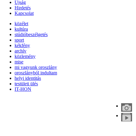
Újság
Hirdetés
Kapcsolat
közélet
kultúra
stúdióbeszélgetés
sport
kékfény
archív
közlemény
mise
mi vagyunk oroszlány
oroszlányból indultam
helyi identitás
testületi ülés
IT-HON