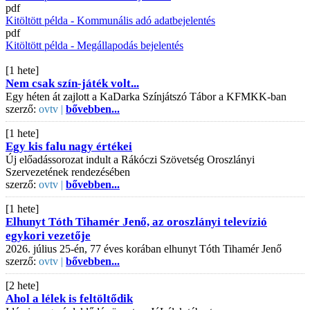
pdf
Kitöltött példa - Kommunális adó adatbejelentés
pdf
Kitöltött példa - Megállapodás bejelentés
[1 hete]
Nem csak szín-játék volt...
Egy héten át zajlott a KaDarka Színjátszó Tábor a KFMKK-ban
szerző:
ovtv |
bővebben...
[1 hete]
Egy kis falu nagy értékei
Új előadássorozat indult a Rákóczi Szövetség Oroszlányi
Szervezetének rendezésében
szerző:
ovtv |
bővebben...
[1 hete]
Elhunyt Tóth Tihamér Jenő, az oroszlányi televízió
egykori vezetője
2026. július 25-én, 77 éves korában elhunyt Tóth Tihamér Jenő
szerző:
ovtv |
bővebben...
[2 hete]
Ahol a lélek is feltöltődik