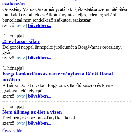
szakaszán
Oroszlány Város Önkormányzatának tájékoztatása szerint útépítési
munkák kezdődnek az Alkotmány utca teljes, jelenleg szilárd
burkolattal nem rendelkező zsákutcai szakaszán.
szerző:
ovtv |
bővebben...
[1 hónapja]
25 év közös siker
Dolgozói nappal ünnepelte jubileumát a BorgWarner oroszlányi
gyára
szerző:
ovtv |
bővebben...
[1 hónapja]
Forgalomkorlátozás van érvényben a Bánki Donát
utcában
A Bánki Donát utcában forgalomcsillapító küszöb és kiemelt
gyalogátkelőhely épül.
szerző:
ovtv |
bővebben...
[1 hónapja]
Nem áll meg az élet a vízen
Eredményesek az oroszlányi kajakosok
szerző:
ovtv |
bővebben...
Összes hír...