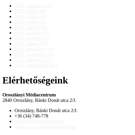
2026. augusztus (8)
2026. július (43)
2026. június (62)
2026. május (65)
2026. április (70)
2026. március (67)
2026. február (56)
2026. január (47)
2025. december (50)
2025. november (54)
2025. október (72)
2025. szeptember (63)
Elérhetőségeink
Oroszlányi Médiacentrum
2840 Oroszlány, Bánki Donát utca 2/J.
Oroszlány, Bánki Donát utca 2/J.
+36 (34) 748-778
info@oroszlanyimedia.hu
https://www.oroszlanyimedia.hu