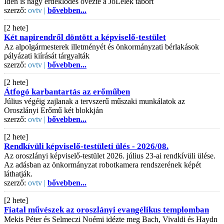
Idén is nagy érdeklődés övezte a JóLélek tábort
szerző:
ovtv |
bővebben...
[2 hete]
Két napirendről döntött a képviselő-testület
Az alpolgármesterek illetményét és önkormányzati bérlakások
pályázati kiírását tárgyalták
szerző:
ovtv |
bővebben...
[2 hete]
Átfogó karbantartás az erőműben
Július végéig zajlanak a tervszerű műszaki munkálatok az
Oroszlányi Erőmű két blokkján
szerző:
ovtv |
bővebben...
[2 hete]
Rendkívüli képviselő-testületi ülés - 2026/08.
Az oroszlányi képviselő-testület 2026. július 23-ai rendkívüli ülése.
Az adásban az önkormányzat robotkamera rendszerének képét
láthatják.
szerző:
ovtv |
bővebben...
[2 hete]
Fiatal művészek az oroszlányi evangélikus templomban
Mekis Péter és Selmeczi Noémi idézte meg Bach, Vivaldi és Haydn