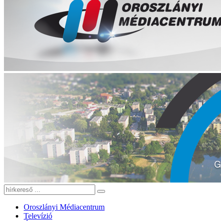
Oroszlányi Médiacentrum
Televízió