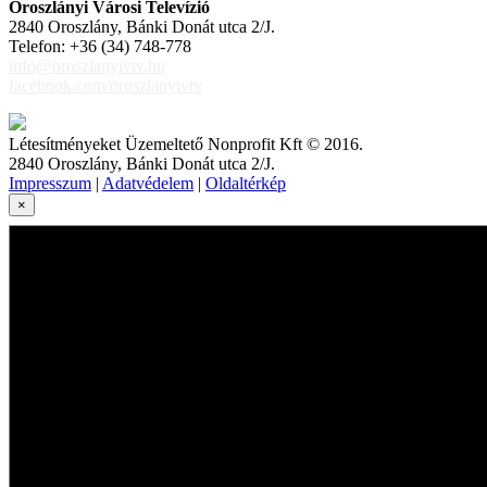
Oroszlányi Városi Televízió
2840 Oroszlány, Bánki Donát utca 2/J.
Telefon: +36 (34) 748-778
info@oroszlanyivtv.hu
facebook.com/oroszlanyivtv
Létesítményeket Üzemeltető Nonprofit Kft © 2016.
2840 Oroszlány, Bánki Donát utca 2/J.
Impresszum
|
Adatvédelem
|
Oldaltérkép
×