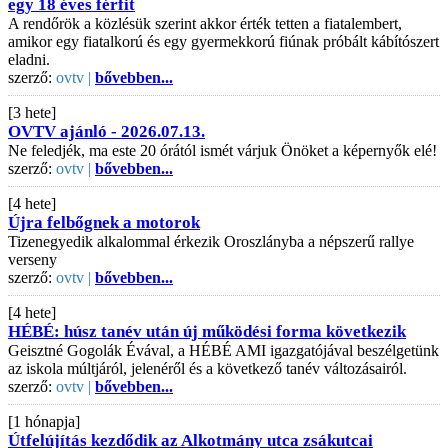
egy 18 éves férfit
A rendőrök a közlésük szerint akkor érték tetten a fiatalembert,
amikor egy fiatalkorú és egy gyermekkorú fiúnak próbált kábítószert
eladni.
szerző:
ovtv |
bővebben...
[3 hete]
OVTV ajánló - 2026.07.13.
Ne feledjék, ma este 20 órától ismét várjuk Önöket a képernyők elé!
szerző:
ovtv |
bővebben...
[4 hete]
Újra felbőgnek a motorok
Tizenegyedik alkalommal érkezik Oroszlányba a népszerű rallye
verseny
szerző:
ovtv |
bővebben...
[4 hete]
HÉBÉ: húsz tanév után új működési forma következik
Geisztné Gogolák Évával, a HÉBÉ AMI igazgatójával beszélgetünk
az iskola múltjáról, jelenéről és a következő tanév változásairól.
szerző:
ovtv |
bővebben...
[1 hónapja]
Útfelújítás kezdődik az Alkotmány utca zsákutcai