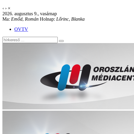
‹
›
×
2026. augusztus 9., vasárnap
Ma:
Emőd
,
Román
Holnap:
Lőrinc
,
Blanka
OVTV