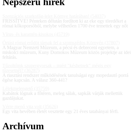
Népszerű hírek
Szenzációs szarkofág-lelet Környe határában! (54037)
FRISSÍTVE! Pénteken délután fordított ki az eke egy töredéket a
római kőkoporsóból, melybe vélhetően 1700 éve temettek egy nőt
Vírus- és karantén-kisokos (45719)
Óriási római erődöt tárnak fel a szomszédos Környén (37807)
A Magyar Nemzeti Múzeum, a pécsi és debreceni egyetem, a
miskolci múzeum, Kuny Domokos Múzeum közös projektje az idei
feltárás.
Tűzoltóink szupergyorsak – miért "késhetnek" mégis egy
tűzesetnél? (36287)
A riasztási rendszer működésének tanulságai egy mopedautó porrá
égése kapcsán. A válasz 360-441?
Lélekmelengető (35759)
Kabátok lógnak a főtéren, meleg sálak, sapkák várják mellettük
gazdájukat.
Vérre menő vita volt (35626)
Egy vita hevében életét vesztette egy 21 éves tatabányai férfi.
Archívum