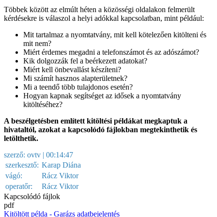
Többek között az elmúlt héten a közösségi oldalakon felmerült
kérdésekre is válaszol a helyi adókkal kapcsolatban, mint például:
Mit tartalmaz a nyomtatvány, mit kell kötelezően kitölteni és
mit nem?
Miért érdemes megadni a telefonszámot és az adószámot?
Kik dolgozzák fel a beérkezett adatokat?
Miért kell önbevallást készíteni?
Mi számít hasznos alapterületnek?
Mi a teendő több tulajdonos esetén?
Hogyan kapnak segítséget az idősek a nyomtatvány
kitöltéséhez?
A beszélgetésben említett kitöltési példákat megkaptuk a
hivataltól, azokat a kapcsolódó fájlokban megtekinthetik és
letölthetik.
szerző:
ovtv
| 00:14:47
szerkesztő:
Karap Diána
vágó:
Rácz Viktor
operatőr:
Rácz Viktor
Kapcsolódó fájlok
pdf
Kitöltött példa - Garázs adatbejelentés