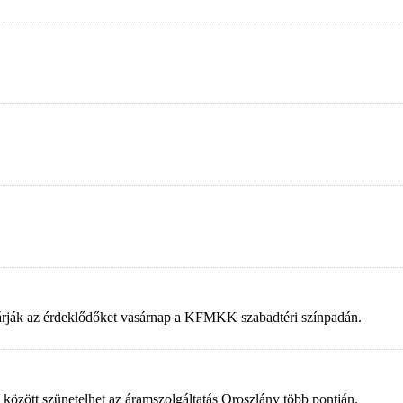
 várják az érdeklődőket vasárnap a KFMKK szabadtéri színpadán.
 között szünetelhet az áramszolgáltatás Oroszlány több pontján.