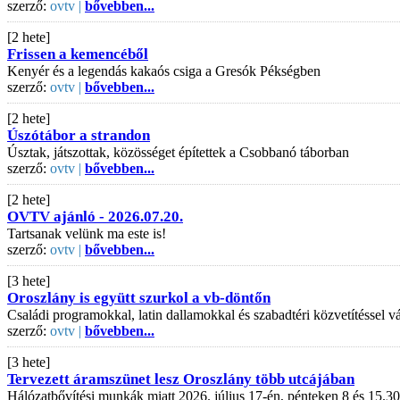
szerző:
ovtv |
bővebben...
[2 hete]
Frissen a kemencéből
Kenyér és a legendás kakaós csiga a Gresók Pékségben
szerző:
ovtv |
bővebben...
[2 hete]
Úszótábor a strandon
Úsztak, játszottak, közösséget építettek a Csobbanó táborban
szerző:
ovtv |
bővebben...
[2 hete]
OVTV ajánló - 2026.07.20.
Tartsanak velünk ma este is!
szerző:
ovtv |
bővebben...
[3 hete]
Oroszlány is együtt szurkol a vb-döntőn
Családi programokkal, latin dallamokkal és szabadtéri közvetítéssel
szerző:
ovtv |
bővebben...
[3 hete]
Tervezett áramszünet lesz Oroszlány több utcájában
Hálózatbővítési munkák miatt 2026. július 17-én, pénteken 8 és 15.30