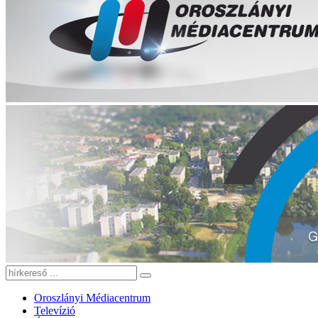
Oroszlányi Médiacentrum
Televízió