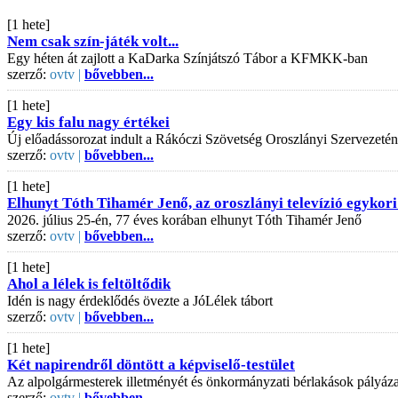
[1 hete]
Nem csak szín-játék volt...
Egy héten át zajlott a KaDarka Színjátszó Tábor a KFMKK-ban
szerző:
ovtv |
bővebben...
[1 hete]
Egy kis falu nagy értékei
Új előadássorozat indult a Rákóczi Szövetség Oroszlányi Szervezeté
szerző:
ovtv |
bővebben...
[1 hete]
Elhunyt Tóth Tihamér Jenő, az oroszlányi televízió egykori
2026. július 25-én, 77 éves korában elhunyt Tóth Tihamér Jenő
szerző:
ovtv |
bővebben...
[1 hete]
Ahol a lélek is feltöltődik
Idén is nagy érdeklődés övezte a JóLélek tábort
szerző:
ovtv |
bővebben...
[1 hete]
Két napirendről döntött a képviselő-testület
Az alpolgármesterek illetményét és önkormányzati bérlakások pályázati
szerző:
ovtv |
bővebben...