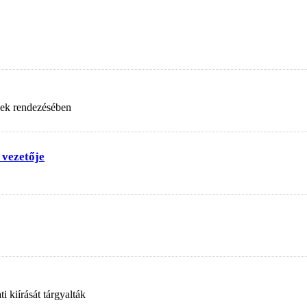
nek rendezésében
 vezetője
 kiírását tárgyalták