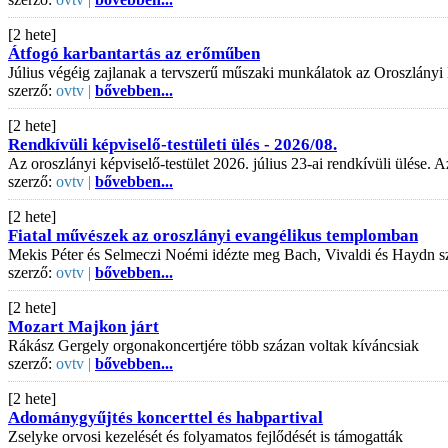
[2 hete]
Átfogó karbantartás az erőműben
Július végéig zajlanak a tervszerű műszaki munkálatok az Oroszlányi
szerző:
ovtv |
bővebben...
[2 hete]
Rendkívüli képviselő-testületi ülés - 2026/08.
Az oroszlányi képviselő-testület 2026. július 23-ai rendkívüli ülése
szerző:
ovtv |
bővebben...
[2 hete]
Fiatal művészek az oroszlányi evangélikus templomban
Mekis Péter és Selmeczi Noémi idézte meg Bach, Vivaldi és Haydn s
szerző:
ovtv |
bővebben...
[2 hete]
Mozart Majkon járt
Rákász Gergely orgonakoncertjére több százan voltak kíváncsiak
szerző:
ovtv |
bővebben...
[2 hete]
Adománygyűjtés koncerttel és habpartival
Zselyke orvosi kezelését és folyamatos fejlődését is támogatták