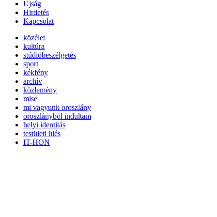
Újság
Hirdetés
Kapcsolat
közélet
kultúra
stúdióbeszélgetés
sport
kékfény
archív
közlemény
mise
mi vagyunk oroszlány
oroszlányból indultam
helyi identitás
testületi ülés
IT-HON