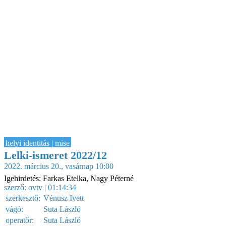
helyi identitás | mise
Lelki-ismeret 2022/12
2022. március 20., vasárnap 10:00
Igehirdetés: Farkas Etelka, Nagy Péterné
szerző:
ovtv
| 01:14:34
szerkesztő:
Vénusz Ivett
vágó:
Suta László
operatőr:
Suta László