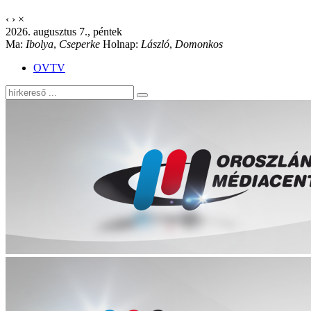
‹
›
×
2026. augusztus 7., péntek
Ma:
Ibolya
,
Cseperke
Holnap:
László
,
Domonkos
OVTV