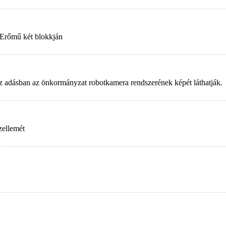
 Erőmű két blokkján
. Az adásban az önkormányzat robotkamera rendszerének képét láthatják.
zellemét