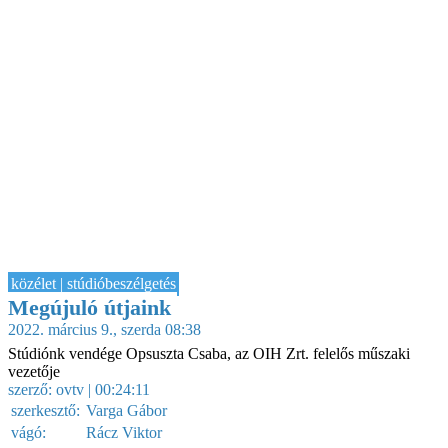
közélet | stúdióbeszélgetés
Megújuló útjaink
2022. március 9., szerda 08:38
Stúdiónk vendége Opsuszta Csaba, az OIH Zrt. felelős műszaki
vezetője
szerző:
ovtv
| 00:24:11
szerkesztő:
Varga Gábor
vágó:
Rácz Viktor