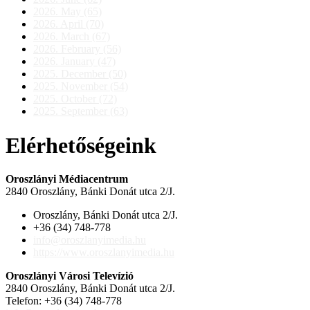
2026. May (65)
2026. April (70)
2026. March (67)
2026. February (56)
2026. January (47)
2025. December (50)
2025. November (54)
2025. October (72)
2025. September (63)
Elérhetőségeink
Oroszlányi Médiacentrum
2840 Oroszlány, Bánki Donát utca 2/J.
Oroszlány, Bánki Donát utca 2/J.
+36 (34) 748-778
info@oroszlanyimedia.hu
https://www.oroszlanyimedia.hu
Oroszlányi Városi Televízió
2840 Oroszlány, Bánki Donát utca 2/J.
Telefon: +36 (34) 748-778