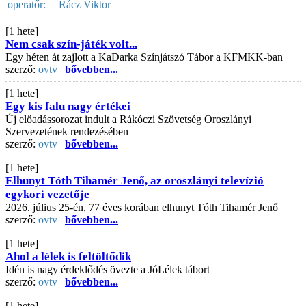
operatőr:
Rácz Viktor
[1 hete]
Nem csak szín-játék volt...
Egy héten át zajlott a KaDarka Színjátszó Tábor a KFMKK-ban
szerző:
ovtv |
bővebben...
[1 hete]
Egy kis falu nagy értékei
Új előadássorozat indult a Rákóczi Szövetség Oroszlányi
Szervezetének rendezésében
szerző:
ovtv |
bővebben...
[1 hete]
Elhunyt Tóth Tihamér Jenő, az oroszlányi televízió
egykori vezetője
2026. július 25-én, 77 éves korában elhunyt Tóth Tihamér Jenő
szerző:
ovtv |
bővebben...
[1 hete]
Ahol a lélek is feltöltődik
Idén is nagy érdeklődés övezte a JóLélek tábort
szerző:
ovtv |
bővebben...
[1 hete]