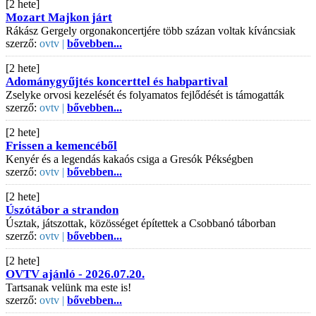
[2 hete]
Mozart Majkon járt
Rákász Gergely orgonakoncertjére több százan voltak kíváncsiak
szerző:
ovtv |
bővebben...
[2 hete]
Adománygyűjtés koncerttel és habpartival
Zselyke orvosi kezelését és folyamatos fejlődését is támogatták
szerző:
ovtv |
bővebben...
[2 hete]
Frissen a kemencéből
Kenyér és a legendás kakaós csiga a Gresók Pékségben
szerző:
ovtv |
bővebben...
[2 hete]
Úszótábor a strandon
Úsztak, játszottak, közösséget építettek a Csobbanó táborban
szerző:
ovtv |
bővebben...
[2 hete]
OVTV ajánló - 2026.07.20.
Tartsanak velünk ma este is!
szerző:
ovtv |
bővebben...