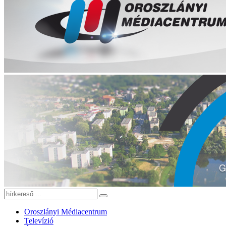
Oroszlányi Médiacentrum
Televízió