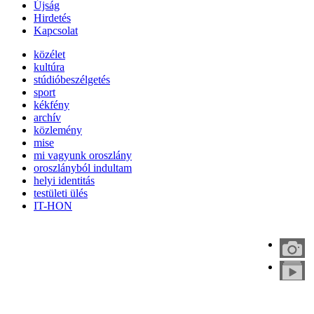
Újság
Hirdetés
Kapcsolat
közélet
kultúra
stúdióbeszélgetés
sport
kékfény
archív
közlemény
mise
mi vagyunk oroszlány
oroszlányból indultam
helyi identitás
testületi ülés
IT-HON