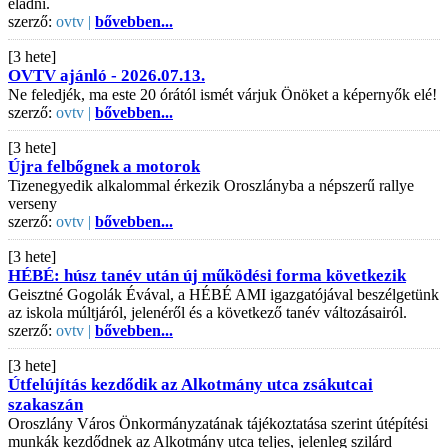
eladni.
szerző:
ovtv |
bővebben...
[3 hete]
OVTV ajánló - 2026.07.13.
Ne feledjék, ma este 20 órától ismét várjuk Önöket a képernyők elé!
szerző:
ovtv |
bővebben...
[3 hete]
Újra felbőgnek a motorok
Tizenegyedik alkalommal érkezik Oroszlányba a népszerű rallye
verseny
szerző:
ovtv |
bővebben...
[3 hete]
HÉBÉ: húsz tanév után új működési forma következik
Geisztné Gogolák Évával, a HÉBÉ AMI igazgatójával beszélgetünk
az iskola múltjáról, jelenéről és a következő tanév változásairól.
szerző:
ovtv |
bővebben...
[3 hete]
Útfelújítás kezdődik az Alkotmány utca zsákutcai
szakaszán
Oroszlány Város Önkormányzatának tájékoztatása szerint útépítési
munkák kezdődnek az Alkotmány utca teljes, jelenleg szilárd