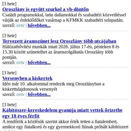
[3 hete]
Oroszlány is együtt szurkol a vb-döntőn
Családi programokkal, latin dallamokkal és szabadtéri közvetítéssel
várják az érdeklődőket vasárnap a KFMKK szabadtéri színpadán.
szerző:
ovtv |
bővebben...
[3 hete]
Tervezett áramszünet lesz Oroszlány több utcájában
Hálózatbővítési munkák miatt 2026. július 17-én, pénteken 8 és
15.30 között szünetelhet az áramszolgáltatás Oroszlány több
pontján.
szerző:
ovtv |
bővebben...
[3 hete]
Versenyben a kiskertek
Idén már 10. alkalommal rendezik meg Oroszlányban a
kiskerttulajdonosok versenyét
szerző:
ovtv |
bővebben...
[3 hete]
Kábítószer-kereskedelem gyanúja miatt vettek őrizetbe
egy 18 éves férfit
A rendőrök a közlésük szerint akkor érték tetten a fiatalembert,
amikor egy fiatalkorú és egy gyermekkorú fiúnak próbált kábítószert