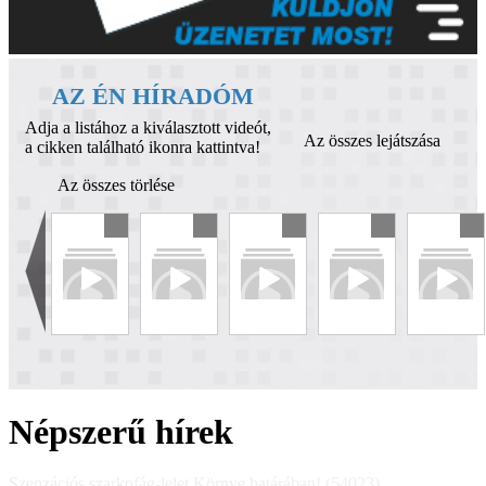
AZ ÉN HÍRADÓM
Adja a listához a kiválasztott videót,
Az összes lejátszása
a cikken található ikonra kattintva!
Az összes törlése
Népszerű hírek
Szenzációs szarkofág-lelet Környe határában! (54023)