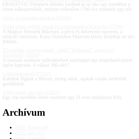
FRISSÍTVE! Pénteken délután fordított ki az eke egy töredéket a
római kőkoporsóból, melybe vélhetően 1700 éve temettek egy nőt
Vírus- és karantén-kisokos (45709)
Óriási római erődöt tárnak fel a szomszédos Környén (37796)
A Magyar Nemzeti Múzeum, a pécsi és debreceni egyetem, a
miskolci múzeum, Kuny Domokos Múzeum közös projektje az idei
feltárás.
Tűzoltóink szupergyorsak – miért "késhetnek" mégis egy
tűzesetnél? (36269)
A riasztási rendszer működésének tanulságai egy mopedautó porrá
égése kapcsán. A válasz 360-441?
Lélekmelengető (35747)
Kabátok lógnak a főtéren, meleg sálak, sapkák várják mellettük
gazdájukat.
Vérre menő vita volt (35615)
Egy vita hevében életét vesztette egy 21 éves tatabányai férfi.
Archívum
2026. August (8)
2026. July (43)
2026. June (62)