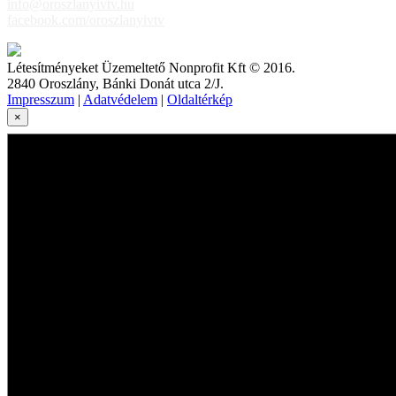
info@oroszlanyivtv.hu
facebook.com/oroszlanyivtv
Létesítményeket Üzemeltető Nonprofit Kft © 2016.
2840 Oroszlány, Bánki Donát utca 2/J.
Impresszum
|
Adatvédelem
|
Oldaltérkép
×