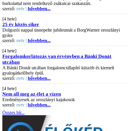
burkolattal nem rendelkező zsákutcai szakaszán.
szerző:
ovtv |
bővebben...
[4 hete]
25 év közös siker
Dolgozói nappal ünnepelte jubileumát a BorgWarner oroszlányi
gyára
szerző:
ovtv |
bővebben...
[4 hete]
Forgalomkorlátozás van érvényben a Bánki Donát
utcában
A Bánki Donát utcában forgalomcsillapító küszöb és kiemelt
gyalogátkelőhely épül.
szerző:
ovtv |
bővebben...
[4 hete]
Nem áll meg az élet a vízen
Eredményesek az oroszlányi kajakosok
szerző:
ovtv |
bővebben...
Összes hír...