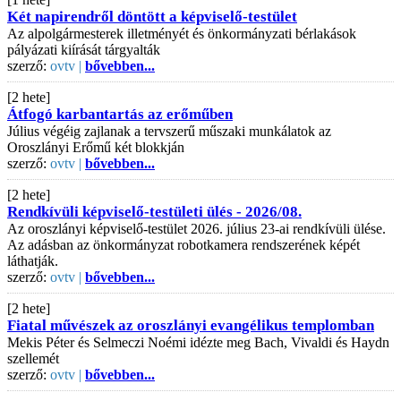
Két napirendről döntött a képviselő-testület
Az alpolgármesterek illetményét és önkormányzati bérlakások
pályázati kiírását tárgyalták
szerző:
ovtv |
bővebben...
[2 hete]
Átfogó karbantartás az erőműben
Július végéig zajlanak a tervszerű műszaki munkálatok az
Oroszlányi Erőmű két blokkján
szerző:
ovtv |
bővebben...
[2 hete]
Rendkívüli képviselő-testületi ülés - 2026/08.
Az oroszlányi képviselő-testület 2026. július 23-ai rendkívüli ülése.
Az adásban az önkormányzat robotkamera rendszerének képét
láthatják.
szerző:
ovtv |
bővebben...
[2 hete]
Fiatal művészek az oroszlányi evangélikus templomban
Mekis Péter és Selmeczi Noémi idézte meg Bach, Vivaldi és Haydn
szellemét
szerző:
ovtv |
bővebben...