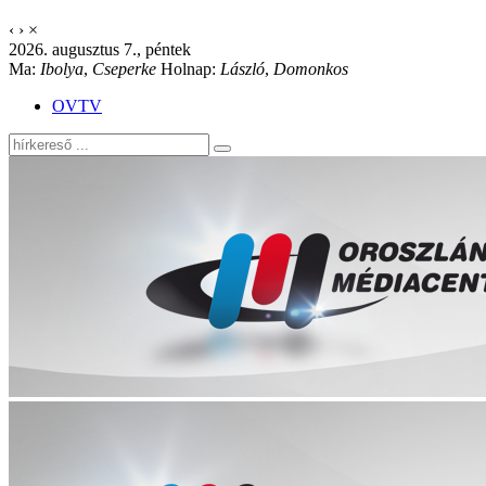
‹
›
×
2026. augusztus 7., péntek
Ma:
Ibolya
,
Cseperke
Holnap:
László
,
Domonkos
OVTV