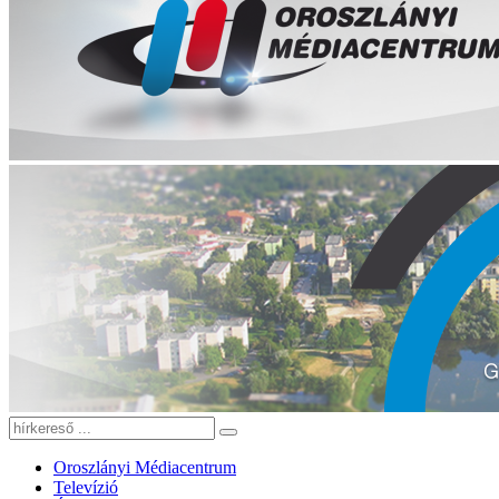
Oroszlányi Médiacentrum
Televízió