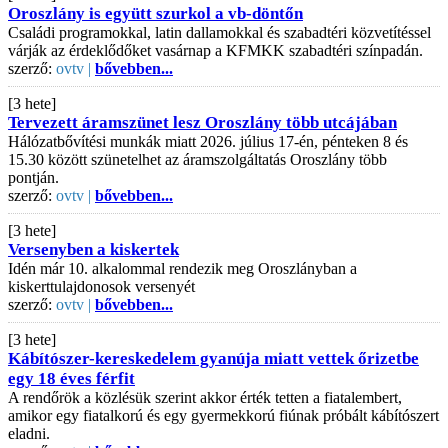
Oroszlány is együtt szurkol a vb-döntőn
Családi programokkal, latin dallamokkal és szabadtéri közvetítéssel
várják az érdeklődőket vasárnap a KFMKK szabadtéri színpadán.
szerző:
ovtv |
bővebben...
[3 hete]
Tervezett áramszünet lesz Oroszlány több utcájában
Hálózatbővítési munkák miatt 2026. július 17-én, pénteken 8 és
15.30 között szünetelhet az áramszolgáltatás Oroszlány több
pontján.
szerző:
ovtv |
bővebben...
[3 hete]
Versenyben a kiskertek
Idén már 10. alkalommal rendezik meg Oroszlányban a
kiskerttulajdonosok versenyét
szerző:
ovtv |
bővebben...
[3 hete]
Kábítószer-kereskedelem gyanúja miatt vettek őrizetbe
egy 18 éves férfit
A rendőrök a közlésük szerint akkor érték tetten a fiatalembert,
amikor egy fiatalkorú és egy gyermekkorú fiúnak próbált kábítószert
eladni.