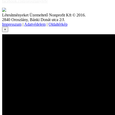
facebook.com/oroszlanyivtv
Létesítményeket Üzemeltető Nonprofit Kft © 2016.
2840 Oroszlány, Bánki Donát utca 2/J.
Impresszum
|
Adatvédelem
|
Oldaltérkép
×