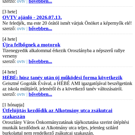
szerző:
ovtv |
bővebben...
[3 hete]
OVTV ajánló - 2026.07.13.
Ne feledjék, ma este 20 órától ismét várjuk Önöket a képernyők elé!
szerző:
ovtv |
bővebben...
[4 hete]
Újra felbőgnek a motorok
Tizenegyedik alkalommal érkezik Oroszlányba a népszerű rallye
verseny
szerző:
ovtv |
bővebben...
[4 hete]
HÉBÉ: húsz tanév után új működési forma következik
Geisztné Gogolák Évával, a HÉBÉ AMI igazgatójával beszélgetünk
az iskola múltjáról, jelenéről és a következő tanév változásairól.
szerző:
ovtv |
bővebben...
[1 hónapja]
Útfelújítás kezdődik az Alkotmány utca zsákutcai
szakaszán
Oroszlány Város Önkormányzatának tájékoztatása szerint útépítési
munkák kezdődnek az Alkotmány utca teljes, jelenleg szilárd
burkolattal nem rendelkező zsákutcai szakaszán.