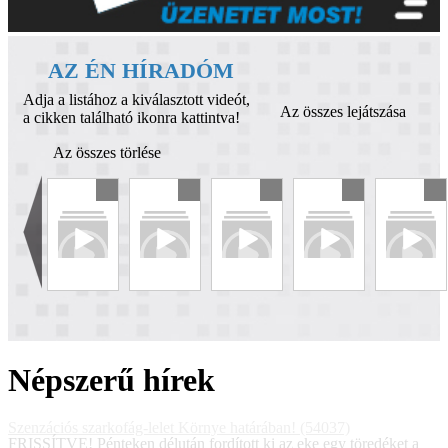
AZ ÉN HÍRADÓM
Adja a listához a kiválasztott videót,
Az összes lejátszása
a cikken található ikonra kattintva!
Az összes törlése
Népszerű hírek
Szenzációs szarkofág-lelet Környe határában! (54037)
FRISSÍTVE! Pénteken délután fordított ki az eke egy töredéket a