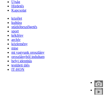
Újság
Hirdetés
Kapcsolat
közélet
kultúra
stúdióbeszélgetés
sport
kékfény
archív
közlemény
mise
mi vagyunk oroszlány
oroszlányból indultam
helyi identitás
testületi ülés
IT-HON