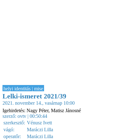
helyi identitás | mise
Lelki-ismeret 2021/39
2021. november 14., vasárnap 10:00
Igehirdetés: Nagy Péter, Matisz Jánosné
szerző:
ovtv
| 00:50:44
szerkesztő:
Vénusz Ivett
vágó:
Maráczi Lilla
operatőr:
Maráczi Lilla