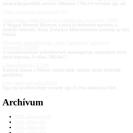
római kőkoporsóból, melybe vélhetően 1700 éve temettek egy nőt
Vírus- és karantén-kisokos (45719)
Óriási római erődöt tárnak fel a szomszédos Környén (37808)
A Magyar Nemzeti Múzeum, a pécsi és debreceni egyetem, a
miskolci múzeum, Kuny Domokos Múzeum közös projektje az idei
feltárás.
Tűzoltóink szupergyorsak – miért "késhetnek" mégis egy
tűzesetnél? (36289)
A riasztási rendszer működésének tanulságai egy mopedautó porrá
égése kapcsán. A válasz 360-441?
Lélekmelengető (35759)
Kabátok lógnak a főtéren, meleg sálak, sapkák várják mellettük
gazdájukat.
Vérre menő vita volt (35626)
Egy vita hevében életét vesztette egy 21 éves tatabányai férfi.
Archívum
2026. augusztus (8)
2026. július (43)
2026. június (62)
2026. május (65)