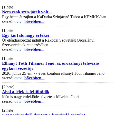
[1 hete]
Nem csak szín-játék volt...
Egy héten át zajlott a KaDarka Színjátszó Tábor a KFMKK-ban
szerző:
ovtv |
bővebben...
[1 hete]
Egy kis falu nagy értékei
Új előadássorozat indult a Rákóczi Szövetség Oroszlányi
Szervezetének rendezésében
szerző:
ovtv |
bővebben...
[1 hete]
Elhunyt Tóth Tihamér Jenő, az oroszlányi televízió
egykori vezetője
2026. július 25-én, 77 éves korában elhunyt Tóth Tihamér Jenő
szerző:
ovtv |
bővebben...
[2 hete]
Ahol a lélek is feltöltődik
Idén is nagy érdeklődés övezte a JóLélek tábort
szerző:
ovtv |
bővebben...
[2 hete]