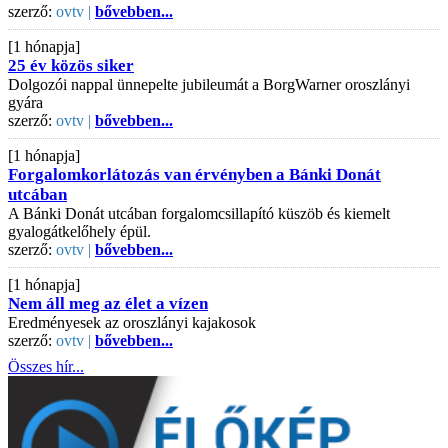
szerző:
ovtv |
bővebben...
[1 hónapja]
25 év közös siker
Dolgozói nappal ünnepelte jubileumát a BorgWarner oroszlányi
gyára
szerző:
ovtv |
bővebben...
[1 hónapja]
Forgalomkorlátozás van érvényben a Bánki Donát
utcában
A Bánki Donát utcában forgalomcsillapító küszöb és kiemelt
gyalogátkelőhely épül.
szerző:
ovtv |
bővebben...
[1 hónapja]
Nem áll meg az élet a vízen
Eredményesek az oroszlányi kajakosok
szerző:
ovtv |
bővebben...
Összes hír...