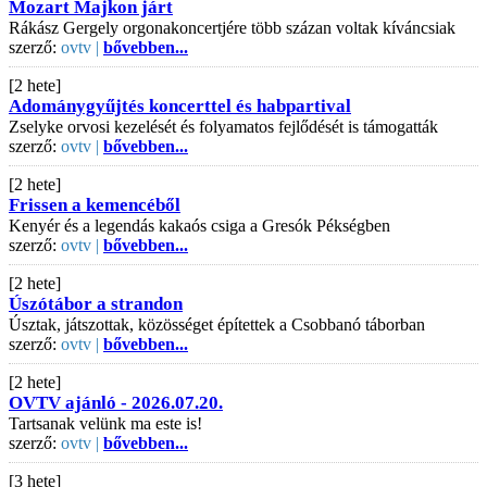
Mozart Majkon járt
Rákász Gergely orgonakoncertjére több százan voltak kíváncsiak
szerző:
ovtv |
bővebben...
[2 hete]
Adománygyűjtés koncerttel és habpartival
Zselyke orvosi kezelését és folyamatos fejlődését is támogatták
szerző:
ovtv |
bővebben...
[2 hete]
Frissen a kemencéből
Kenyér és a legendás kakaós csiga a Gresók Pékségben
szerző:
ovtv |
bővebben...
[2 hete]
Úszótábor a strandon
Úsztak, játszottak, közösséget építettek a Csobbanó táborban
szerző:
ovtv |
bővebben...
[2 hete]
OVTV ajánló - 2026.07.20.
Tartsanak velünk ma este is!
szerző:
ovtv |
bővebben...
[3 hete]