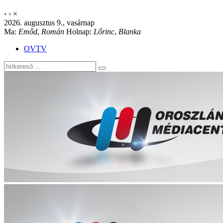
‹
›
×
2026. augusztus 9., vasárnap
Ma:
Emőd
,
Román
Holnap:
Lőrinc
,
Blanka
OVTV