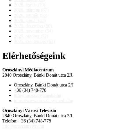
2026. április (70)
2026. március (67)
2026. február (56)
2026. január (47)
2025. december (50)
2025. november (54)
2025. október (72)
2025. szeptember (63)
Elérhetőségeink
Oroszlányi Médiacentrum
2840 Oroszlány, Bánki Donát utca 2/J.
Oroszlány, Bánki Donát utca 2/J.
+36 (34) 748-778
info@oroszlanyimedia.hu
https://www.oroszlanyimedia.hu
Oroszlányi Városi Televízió
2840 Oroszlány, Bánki Donát utca 2/J.
Telefon: +36 (34) 748-778
info@oroszlanyivtv.hu