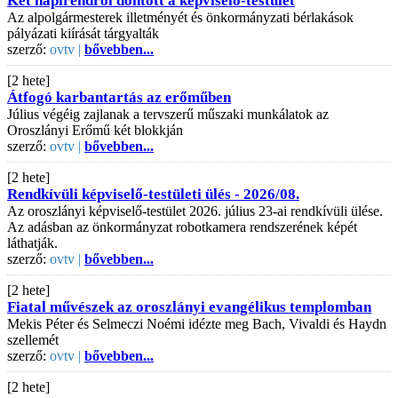
Két napirendről döntött a képviselő-testület
Az alpolgármesterek illetményét és önkormányzati bérlakások
pályázati kiírását tárgyalták
szerző:
ovtv |
bővebben...
[2 hete]
Átfogó karbantartás az erőműben
Július végéig zajlanak a tervszerű műszaki munkálatok az
Oroszlányi Erőmű két blokkján
szerző:
ovtv |
bővebben...
[2 hete]
Rendkívüli képviselő-testületi ülés - 2026/08.
Az oroszlányi képviselő-testület 2026. július 23-ai rendkívüli ülése.
Az adásban az önkormányzat robotkamera rendszerének képét
láthatják.
szerző:
ovtv |
bővebben...
[2 hete]
Fiatal művészek az oroszlányi evangélikus templomban
Mekis Péter és Selmeczi Noémi idézte meg Bach, Vivaldi és Haydn
szellemét
szerző:
ovtv |
bővebben...
[2 hete]