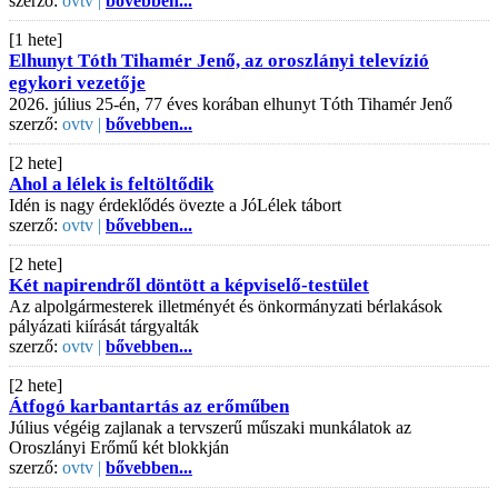
szerző:
ovtv |
bővebben...
[1 hete]
Elhunyt Tóth Tihamér Jenő, az oroszlányi televízió
egykori vezetője
2026. július 25-én, 77 éves korában elhunyt Tóth Tihamér Jenő
szerző:
ovtv |
bővebben...
[2 hete]
Ahol a lélek is feltöltődik
Idén is nagy érdeklődés övezte a JóLélek tábort
szerző:
ovtv |
bővebben...
[2 hete]
Két napirendről döntött a képviselő-testület
Az alpolgármesterek illetményét és önkormányzati bérlakások
pályázati kiírását tárgyalták
szerző:
ovtv |
bővebben...
[2 hete]
Átfogó karbantartás az erőműben
Július végéig zajlanak a tervszerű műszaki munkálatok az
Oroszlányi Erőmű két blokkján
szerző:
ovtv |
bővebben...