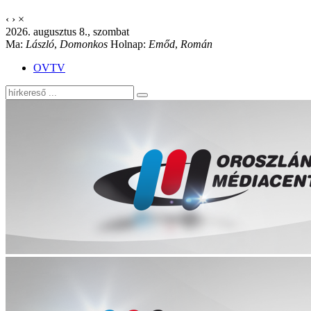
‹
›
×
2026. augusztus 8., szombat
Ma:
László
,
Domonkos
Holnap:
Emőd
,
Román
OVTV