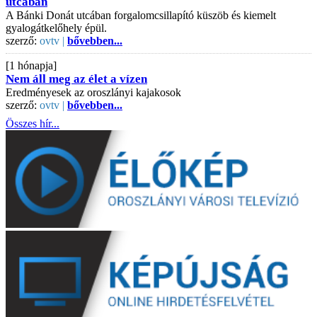
utcában
A Bánki Donát utcában forgalomcsillapító küszöb és kiemelt
gyalogátkelőhely épül.
szerző:
ovtv |
bővebben...
[1 hónapja]
Nem áll meg az élet a vízen
Eredményesek az oroszlányi kajakosok
szerző:
ovtv |
bővebben...
Összes hír...