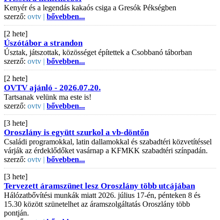
Kenyér és a legendás kakaós csiga a Gresók Pékségben
szerző:
ovtv |
bővebben...
[2 hete]
Úszótábor a strandon
Úsztak, játszottak, közösséget építettek a Csobbanó táborban
szerző:
ovtv |
bővebben...
[2 hete]
OVTV ajánló - 2026.07.20.
Tartsanak velünk ma este is!
szerző:
ovtv |
bővebben...
[3 hete]
Oroszlány is együtt szurkol a vb-döntőn
Családi programokkal, latin dallamokkal és szabadtéri közvetítéssel
várják az érdeklődőket vasárnap a KFMKK szabadtéri színpadán.
szerző:
ovtv |
bővebben...
[3 hete]
Tervezett áramszünet lesz Oroszlány több utcájában
Hálózatbővítési munkák miatt 2026. július 17-én, pénteken 8 és
15.30 között szünetelhet az áramszolgáltatás Oroszlány több
pontján.