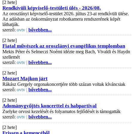
[2 hete]
Rendkívüli képviselő-testületi ülés - 2026/08.
Az oroszlányi képviselő-testület 2026. július 23-ai rendkívüli ülése.
Az adásban az önkormányzat robotkamera rendszerének képét
láthatják.
szerző:
ovtv |
bővebben...
[2 hete]
Fiatal művészek az oroszlányi evangélikus templomban
Mekis Péter és Selmeczi Noémi idézte meg Bach, Vivaldi és Haydn
szellemét
szerző:
ovtv |
bővebben...
[2 hete]
Mozart Majkon járt
Rákász Gergely orgonakoncertjére több százan voltak kíváncsiak
szerző:
ovtv |
bővebben...
[2 hete]
Adománygyűjtés koncerttel és habpartival
Zselyke orvosi kezelését és folyamatos fejlődését is támogatták
szerző:
ovtv |
bővebben...
[2 hete]
Frissen a kemencéből