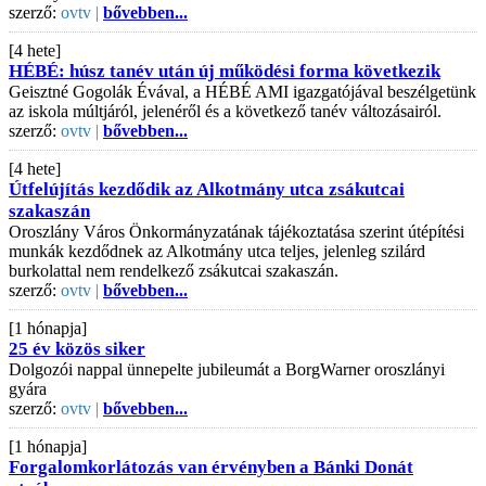
szerző:
ovtv |
bővebben...
[4 hete]
HÉBÉ: húsz tanév után új működési forma következik
Geisztné Gogolák Évával, a HÉBÉ AMI igazgatójával beszélgetünk
az iskola múltjáról, jelenéről és a következő tanév változásairól.
szerző:
ovtv |
bővebben...
[4 hete]
Útfelújítás kezdődik az Alkotmány utca zsákutcai
szakaszán
Oroszlány Város Önkormányzatának tájékoztatása szerint útépítési
munkák kezdődnek az Alkotmány utca teljes, jelenleg szilárd
burkolattal nem rendelkező zsákutcai szakaszán.
szerző:
ovtv |
bővebben...
[1 hónapja]
25 év közös siker
Dolgozói nappal ünnepelte jubileumát a BorgWarner oroszlányi
gyára
szerző:
ovtv |
bővebben...
[1 hónapja]
Forgalomkorlátozás van érvényben a Bánki Donát