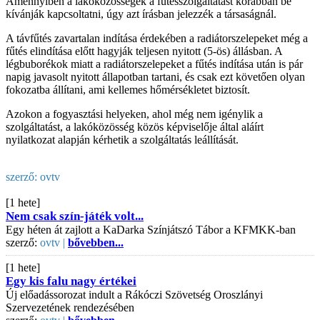
Amennyiben a lakóközösségek a fűtésszolgáltatást korábban be
kívánják kapcsoltatni, úgy azt írásban jelezzék a társaságnál.
A távfűtés zavartalan indítása érdekében a radiátorszelepeket még a
fűtés elindítása előtt hagyják teljesen nyitott (5-ös) állásban. A
légbuborékok miatt a radiátorszelepeket a fűtés indítása után is pár
napig javasolt nyitott állapotban tartani, és csak ezt követően olyan
fokozatba állítani, ami kellemes hőmérsékletet biztosít.
Azokon a fogyasztási helyeken, ahol még nem igénylik a
szolgáltatást, a lakóközösség közös képviselője által aláírt
nyilatkozat alapján kérhetik a szolgáltatás leállítását.
szerző:
ovtv
[1 hete]
Nem csak szín-játék volt...
Egy héten át zajlott a KaDarka Színjátszó Tábor a KFMKK-ban
szerző:
ovtv |
bővebben...
[1 hete]
Egy kis falu nagy értékei
Új előadássorozat indult a Rákóczi Szövetség Oroszlányi
Szervezetének rendezésében