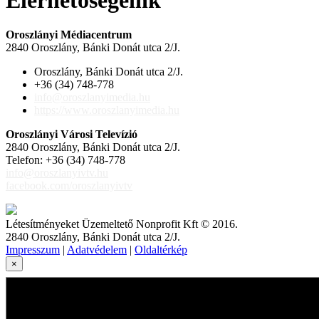
Oroszlányi Médiacentrum
2840 Oroszlány, Bánki Donát utca 2/J.
Oroszlány, Bánki Donát utca 2/J.
+36 (34) 748-778
info@oroszlanyimedia.hu
https://www.oroszlanyimedia.hu
Oroszlányi Városi Televízió
2840 Oroszlány, Bánki Donát utca 2/J.
Telefon: +36 (34) 748-778
info@oroszlanyivtv.hu
facebook.com/oroszlanyivtv
Létesítményeket Üzemeltető Nonprofit Kft © 2016.
2840 Oroszlány, Bánki Donát utca 2/J.
Impresszum
|
Adatvédelem
|
Oldaltérkép
×