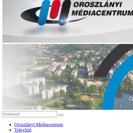
Oroszlányi Médiacentrum
Televízió