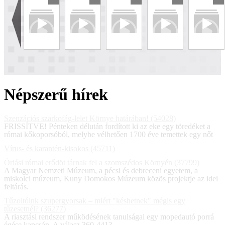
Népszerű hírek
Szenzációs szarkofág-lelet Környe határában! (54028)
FRISSÍTVE! Pénteken délután fordított ki az eke egy töredéket a
római kőkoporsóból, melybe vélhetően 1700 éve temettek egy nőt
Vírus- és karantén-kisokos (45711)
Óriási római erődöt tárnak fel a szomszédos Környén (37799)
A Magyar Nemzeti Múzeum, a pécsi és debreceni egyetem, a
miskolci múzeum, Kuny Domokos Múzeum közös projektje az idei
feltárás.
Tűzoltóink szupergyorsak – miért "késhetnek" mégis egy
tűzesetnél? (36277)
A riasztási rendszer működésének tanulságai egy mopedautó porrá
égése kapcsán. A válasz 360-441?