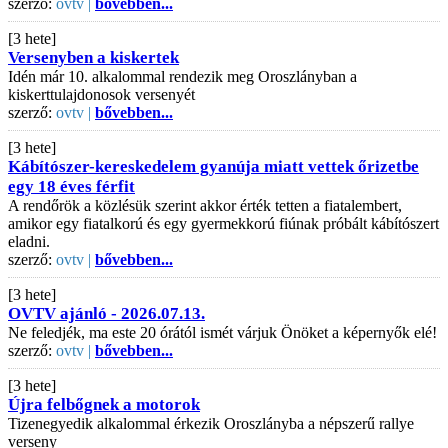
szerző:
ovtv |
bővebben...
[3 hete]
Versenyben a kiskertek
Idén már 10. alkalommal rendezik meg Oroszlányban a
kiskerttulajdonosok versenyét
szerző:
ovtv |
bővebben...
[3 hete]
Kábítószer-kereskedelem gyanúja miatt vettek őrizetbe
egy 18 éves férfit
A rendőrök a közlésük szerint akkor érték tetten a fiatalembert,
amikor egy fiatalkorú és egy gyermekkorú fiúnak próbált kábítószert
eladni.
szerző:
ovtv |
bővebben...
[3 hete]
OVTV ajánló - 2026.07.13.
Ne feledjék, ma este 20 órától ismét várjuk Önöket a képernyők elé!
szerző:
ovtv |
bővebben...
[3 hete]
Újra felbőgnek a motorok
Tizenegyedik alkalommal érkezik Oroszlányba a népszerű rallye
verseny