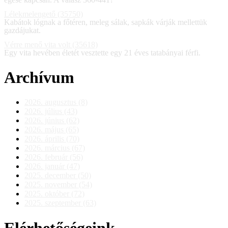
Lélekmelengető (35750)
Kabátok lógnak a főtéren, meleg sálak, sapkák várják mellettük
gazdájukat.
Vérre menő vita volt (35618)
Egy vita hevében életét vesztette egy 21 éves tatabányai férfi.
Archívum
2026. augusztus (8)
2026. július (43)
2026. június (62)
2026. május (65)
2026. április (70)
2026. március (67)
2026. február (56)
2026. január (47)
2025. december (50)
2025. november (54)
2025. október (72)
2025. szeptember (63)
Elérhetőségeink