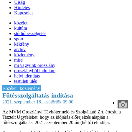
Újság
Hirdetés
Kapcsolat
közélet
kultúra
stúdióbeszélgetés
sport
kékfény
archív
közlemény
mise
mi vagyunk oroszlány
oroszlányból indultam
helyi identitás
testületi ülés
IT-HON
közélet | közlemény
Fűtésszolgáltatás indítása
2021. szeptember 16., csütörtök 09:00
Az MVM Oroszlányi Távhőtermelő és Szolgáltató Zrt. értesíti a
Tisztelt Ügyfeleket, hogy az időjárás előrejelzés alapján a
fűtésszolgáltatást 2021. szeptember 20-án (hétfő) elindítja.