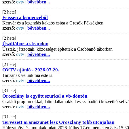
szerző:
ovtv |
bővebben...
[2 hete]
Frissen a kemencéből
Kenyér és a legendás kakaós csiga a Gresók Pékségben
szerző:
ovtv |
bővebben...
[2 hete]
Úszótábor a strandon
Úsztak, játszottak, közösséget építettek a Csobbanó táborban
szerző:
ovtv |
bővebben...
[2 hete]
OVTV ajánló - 2026.07.20.
Tartsanak velünk ma este is!
szerző:
ovtv |
bővebben...
[3 hete]
Oroszlány is együtt szurkol a vb-döntőn
Családi programokkal, latin dallamokkal és szabadtéri közvetítéssel
szerző:
ovtv |
bővebben...
[3 hete]
Tervezett áramszünet lesz Oroszlány több utcájában
Hálózatbővítési munkák miatt 2026. július 17-én, pénteken 8 és 15.30