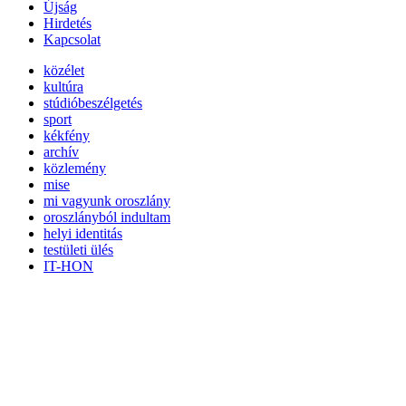
Újság
Hirdetés
Kapcsolat
közélet
kultúra
stúdióbeszélgetés
sport
kékfény
archív
közlemény
mise
mi vagyunk oroszlány
oroszlányból indultam
helyi identitás
testületi ülés
IT-HON