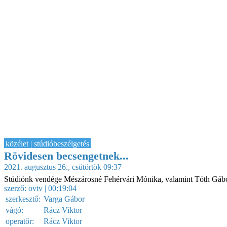
közélet | stúdióbeszélgetés
Rövidesen becsengetnek...
2021. augusztus 26., csütörtök 09:37
Stúdiónk vendége Mészárosné Fehérvári Mónika, valamint Tóth Gáb
szerző:
ovtv
| 00:19:04
szerkesztő:
Varga Gábor
vágó:
Rácz Viktor
operatőr:
Rácz Viktor