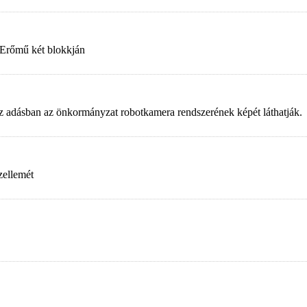
 Erőmű két blokkján
. Az adásban az önkormányzat robotkamera rendszerének képét láthatják.
zellemét