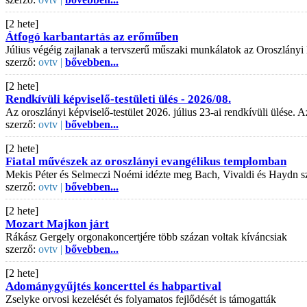
[2 hete]
Átfogó karbantartás az erőműben
Július végéig zajlanak a tervszerű műszaki munkálatok az Oroszlányi
szerző:
ovtv |
bővebben...
[2 hete]
Rendkívüli képviselő-testületi ülés - 2026/08.
Az oroszlányi képviselő-testület 2026. július 23-ai rendkívüli ülése
szerző:
ovtv |
bővebben...
[2 hete]
Fiatal művészek az oroszlányi evangélikus templomban
Mekis Péter és Selmeczi Noémi idézte meg Bach, Vivaldi és Haydn s
szerző:
ovtv |
bővebben...
[2 hete]
Mozart Majkon járt
Rákász Gergely orgonakoncertjére több százan voltak kíváncsiak
szerző:
ovtv |
bővebben...
[2 hete]
Adománygyűjtés koncerttel és habpartival
Zselyke orvosi kezelését és folyamatos fejlődését is támogatták