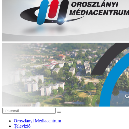
Oroszlányi Médiacentrum
Televízió