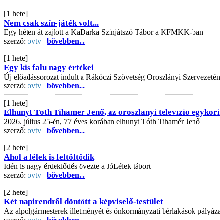
[1 hete]
Nem csak szín-játék volt...
Egy héten át zajlott a KaDarka Színjátszó Tábor a KFMKK-ban
szerző:
ovtv |
bővebben...
[1 hete]
Egy kis falu nagy értékei
Új előadássorozat indult a Rákóczi Szövetség Oroszlányi Szervezeté
szerző:
ovtv |
bővebben...
[1 hete]
Elhunyt Tóth Tihamér Jenő, az oroszlányi televízió egykori
2026. július 25-én, 77 éves korában elhunyt Tóth Tihamér Jenő
szerző:
ovtv |
bővebben...
[2 hete]
Ahol a lélek is feltöltődik
Idén is nagy érdeklődés övezte a JóLélek tábort
szerző:
ovtv |
bővebben...
[2 hete]
Két napirendről döntött a képviselő-testület
Az alpolgármesterek illetményét és önkormányzati bérlakások pályázati
szerző:
ovtv |
bővebben...