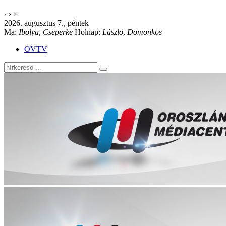
‹
›
×
2026. augusztus 7., péntek
Ma:
Ibolya
,
Cseperke
Holnap:
László
,
Domonkos
OVTV