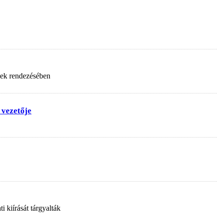
nek rendezésében
 vezetője
 kiírását tárgyalták