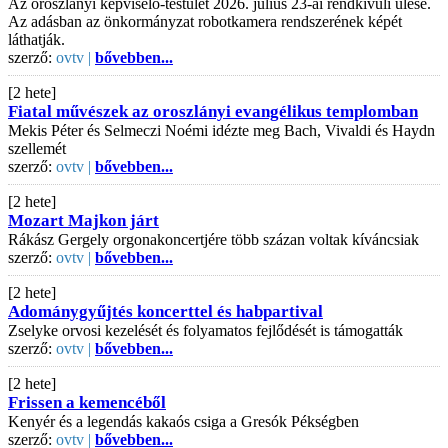
Az oroszlányi képviselő-testület 2026. július 23-ai rendkívüli ülése.
Az adásban az önkormányzat robotkamera rendszerének képét
láthatják.
szerző:
ovtv |
bővebben...
[2 hete]
Fiatal művészek az oroszlányi evangélikus templomban
Mekis Péter és Selmeczi Noémi idézte meg Bach, Vivaldi és Haydn
szellemét
szerző:
ovtv |
bővebben...
[2 hete]
Mozart Majkon járt
Rákász Gergely orgonakoncertjére több százan voltak kíváncsiak
szerző:
ovtv |
bővebben...
[2 hete]
Adománygyűjtés koncerttel és habpartival
Zselyke orvosi kezelését és folyamatos fejlődését is támogatták
szerző:
ovtv |
bővebben...
[2 hete]
Frissen a kemencéből
Kenyér és a legendás kakaós csiga a Gresók Pékségben
szerző:
ovtv |
bővebben...