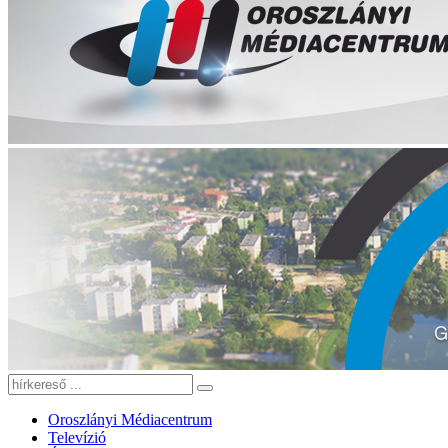
Oroszlányi Médiacentrum
Televízió