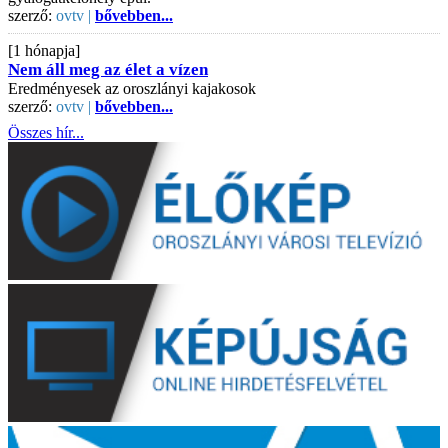
szerző:
ovtv |
bővebben...
[1 hónapja]
Nem áll meg az élet a vízen
Eredményesek az oroszlányi kajakosok
szerző:
ovtv |
bővebben...
Összes hír...