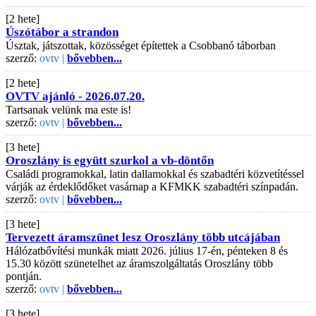
[2 hete]
Úszótábor a strandon
Úsztak, játszottak, közösséget építettek a Csobbanó táborban
szerző:
ovtv |
bővebben...
[2 hete]
OVTV ajánló - 2026.07.20.
Tartsanak velünk ma este is!
szerző:
ovtv |
bővebben...
[3 hete]
Oroszlány is együtt szurkol a vb-döntőn
Családi programokkal, latin dallamokkal és szabadtéri közvetítéssel
várják az érdeklődőket vasárnap a KFMKK szabadtéri színpadán.
szerző:
ovtv |
bővebben...
[3 hete]
Tervezett áramszünet lesz Oroszlány több utcájában
Hálózatbővítési munkák miatt 2026. július 17-én, pénteken 8 és
15.30 között szünetelhet az áramszolgáltatás Oroszlány több
pontján.
szerző:
ovtv |
bővebben...
[3 hete]