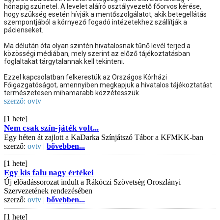
hónapig szünetel. A levelet aláíró osztályvezető főorvos kérése, 
hogy szükség esetén hívják a mentőszolgálatot, akik betegellátás 
szempontjából a környező fogadó intézetekhez szállítják a 
pácienseket. 
Ma délután óta olyan szintén hivatalosnak tűnő levél terjed a 
közösségi médiában, mely szerint az előző tájékoztatásban 
foglaltakat tárgytalannak kell tekinteni. 
Ezzel kapcsolatban felkerestük az Országos Kórházi 
Főigazgatóságot, amennyiben megkapjuk a hivatalos tájékoztatást 
természetesen mihamarabb közzétesszük.
szerző:
ovtv
[1 hete]
Nem csak szín-játék volt...
Egy héten át zajlott a KaDarka Színjátszó Tábor a KFMKK-ban
szerző:
ovtv |
bővebben...
[1 hete]
Egy kis falu nagy értékei
Új előadássorozat indult a Rákóczi Szövetség Oroszlányi
Szervezetének rendezésében
szerző:
ovtv |
bővebben...
[1 hete]