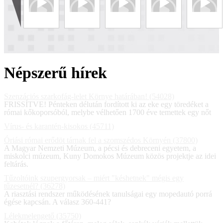
Népszerű hírek
Szenzációs szarkofág-lelet Környe határában! (54028)
FRISSÍTVE! Pénteken délután fordított ki az eke egy töredéket a
római kőkoporsóból, melybe vélhetően 1700 éve temettek egy nőt
Vírus- és karantén-kisokos (45711)
Óriási római erődöt tárnak fel a szomszédos Környén (37800)
A Magyar Nemzeti Múzeum, a pécsi és debreceni egyetem, a
miskolci múzeum, Kuny Domokos Múzeum közös projektje az idei
feltárás.
Tűzoltóink szupergyorsak – miért "késhetnek" mégis egy
tűzesetnél? (36278)
A riasztási rendszer működésének tanulságai egy mopedautó porrá
égése kapcsán. A válasz 360-441?
Lélekmelengető (35750)