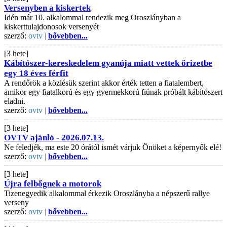
Versenyben a kiskertek
Idén már 10. alkalommal rendezik meg Oroszlányban a
kiskerttulajdonosok versenyét
szerző:
ovtv |
bővebben...
[3 hete]
Kábítószer-kereskedelem gyanúja miatt vettek őrizetbe
egy 18 éves férfit
A rendőrök a közlésük szerint akkor érték tetten a fiatalembert,
amikor egy fiatalkorú és egy gyermekkorú fiúnak próbált kábítószert
eladni.
szerző:
ovtv |
bővebben...
[3 hete]
OVTV ajánló - 2026.07.13.
Ne feledjék, ma este 20 órától ismét várjuk Önöket a képernyők elé!
szerző:
ovtv |
bővebben...
[3 hete]
Újra felbőgnek a motorok
Tizenegyedik alkalommal érkezik Oroszlányba a népszerű rallye
verseny
szerző:
ovtv |
bővebben...