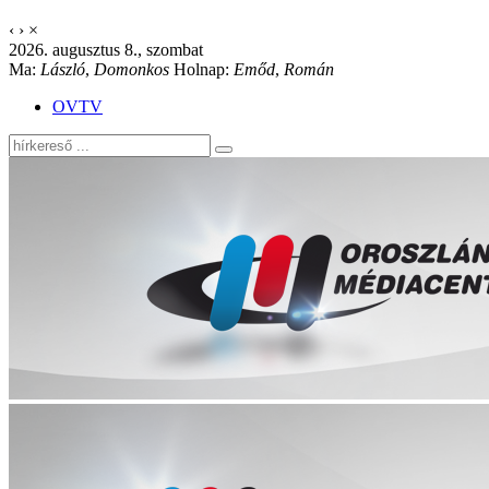
‹
›
×
2026. augusztus 8., szombat
Ma:
László
,
Domonkos
Holnap:
Emőd
,
Román
OVTV