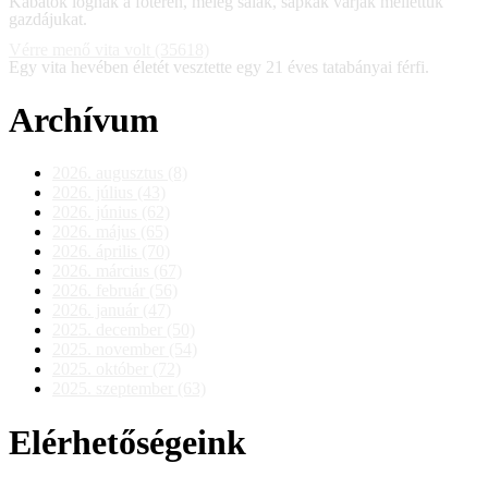
Kabátok lógnak a főtéren, meleg sálak, sapkák várják mellettük
gazdájukat.
Vérre menő vita volt (35618)
Egy vita hevében életét vesztette egy 21 éves tatabányai férfi.
Archívum
2026. augusztus (8)
2026. július (43)
2026. június (62)
2026. május (65)
2026. április (70)
2026. március (67)
2026. február (56)
2026. január (47)
2025. december (50)
2025. november (54)
2025. október (72)
2025. szeptember (63)
Elérhetőségeink