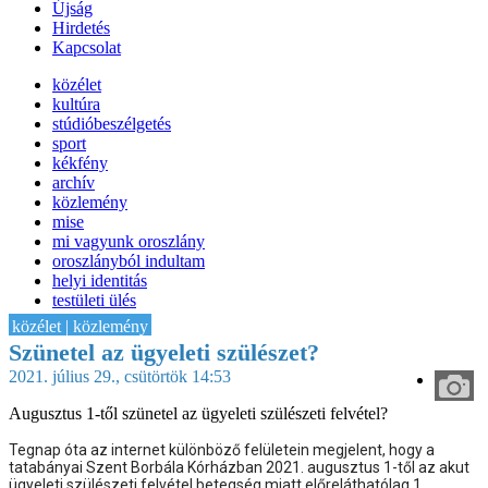
Újság
Hirdetés
Kapcsolat
közélet
kultúra
stúdióbeszélgetés
sport
kékfény
archív
közlemény
mise
mi vagyunk oroszlány
oroszlányból indultam
helyi identitás
testületi ülés
IT-HON
közélet | közlemény
Szünetel az ügyeleti szülészet?
2021. július 29., csütörtök 14:53
Augusztus 1-től szünetel az ügyeleti szülészeti felvétel?
Tegnap óta az internet különböző felületein megjelent, hogy a 
tatabányai Szent Borbála Kórházban 2021. augusztus 1-től az akut 
ügyeleti szülészeti felvétel betegség miatt előreláthatólag 1 