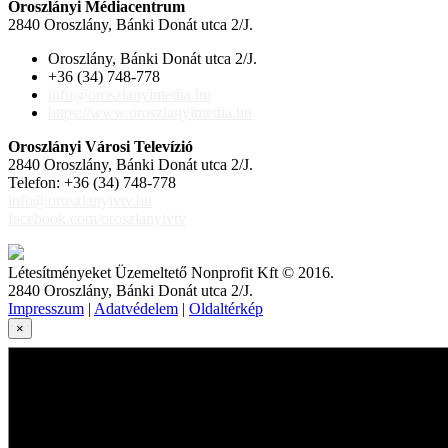
Oroszlányi Médiacentrum
2840 Oroszlány, Bánki Donát utca 2/J.
Oroszlány, Bánki Donát utca 2/J.
+36 (34) 748-778
info@oroszlanyimedia.hu
https://www.oroszlanyimedia.hu
Oroszlányi Városi Televízió
2840 Oroszlány, Bánki Donát utca 2/J.
Telefon: +36 (34) 748-778
info@oroszlanyivtv.hu
facebook.com/oroszlanyivtv
Létesítményeket Üzemeltető Nonprofit Kft © 2016.
2840 Oroszlány, Bánki Donát utca 2/J.
Impresszum
|
Adatvédelem
|
Oldaltérkép
×