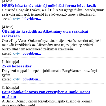
[4 hete]
HÉBÉ: húsz tanév után új működési forma következik
Geisztné Gogolák Évával, a HÉBÉ AMI igazgatójával beszélgetünk
az iskola múltjáról, jelenéről és a következő tanév változásairól.
szerző:
ovtv |
bővebben...
[4 hete]
Útfelújítás kezdődik az Alkotmány utca zsákutcai
szakaszán
Oroszlány Város Önkormányzatának tájékoztatása szerint útépítési
munkák kezdődnek az Alkotmány utca teljes, jelenleg szilárd
burkolattal nem rendelkező zsákutcai szakaszán.
szerző:
ovtv |
bővebben...
[1 hónapja]
25 év közös siker
Dolgozói nappal ünnepelte jubileumát a BorgWarner oroszlányi
gyára
szerző:
ovtv |
bővebben...
[1 hónapja]
Forgalomkorlátozás van érvényben a Bánki Donát
utcában
A Bánki Donát utcában forgalomcsillapító küszöb és kiemelt
gyalogátkelőhely épül.