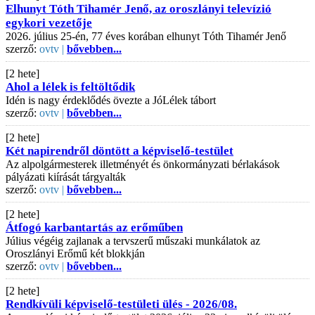
Elhunyt Tóth Tihamér Jenő, az oroszlányi televízió
egykori vezetője
2026. július 25-én, 77 éves korában elhunyt Tóth Tihamér Jenő
szerző:
ovtv |
bővebben...
[2 hete]
Ahol a lélek is feltöltődik
Idén is nagy érdeklődés övezte a JóLélek tábort
szerző:
ovtv |
bővebben...
[2 hete]
Két napirendről döntött a képviselő-testület
Az alpolgármesterek illetményét és önkormányzati bérlakások
pályázati kiírását tárgyalták
szerző:
ovtv |
bővebben...
[2 hete]
Átfogó karbantartás az erőműben
Július végéig zajlanak a tervszerű műszaki munkálatok az
Oroszlányi Erőmű két blokkján
szerző:
ovtv |
bővebben...
[2 hete]
Rendkívüli képviselő-testületi ülés - 2026/08.