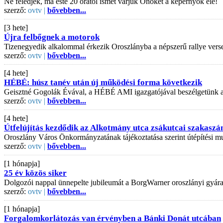
Ne feledjék, ma este 20 órától ismét várjuk Önöket a képernyők elé!
szerző:
ovtv |
bővebben...
[3 hete]
Újra felbőgnek a motorok
Tizenegyedik alkalommal érkezik Oroszlányba a népszerű rallye vers
szerző:
ovtv |
bővebben...
[4 hete]
HÉBÉ: húsz tanév után új működési forma következik
Geisztné Gogolák Évával, a HÉBÉ AMI igazgatójával beszélgetünk az is
szerző:
ovtv |
bővebben...
[4 hete]
Útfelújítás kezdődik az Alkotmány utca zsákutcai szakaszá
Oroszlány Város Önkormányzatának tájékoztatása szerint útépítési mu
szerző:
ovtv |
bővebben...
[1 hónapja]
25 év közös siker
Dolgozói nappal ünnepelte jubileumát a BorgWarner oroszlányi gyár
szerző:
ovtv |
bővebben...
[1 hónapja]
Forgalomkorlátozás van érvényben a Bánki Donát utcában