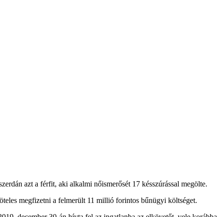
zerdán azt a férfit, aki alkalmi nőismerősét 17 késszúrással megölte.
öteles megfizetni a felmerült 11 millió forintos bűnügyi költséget.
t 2019. december 30-án hívta fel az ingatlanba az elkövetőt, vele korább