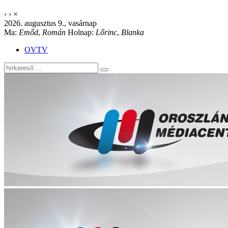
‹
›
×
2026. augusztus 9., vasárnap
Ma:
Emőd
,
Román
Holnap:
Lőrinc
,
Blanka
OVTV