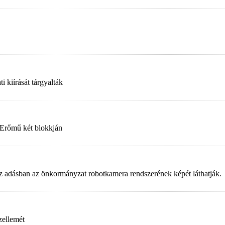
 kiírását tárgyalták
 Erőmű két blokkján
. Az adásban az önkormányzat robotkamera rendszerének képét láthatják.
zellemét