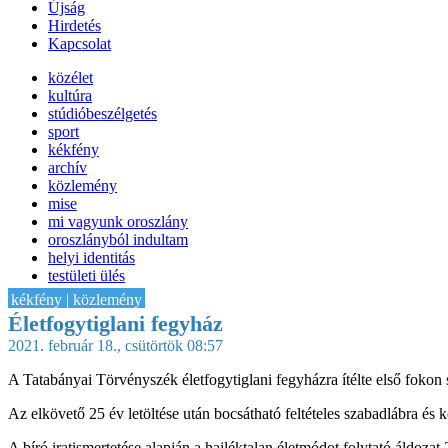
Újság
Hirdetés
Kapcsolat
közélet
kultúra
stúdióbeszélgetés
sport
kékfény
archív
közlemény
mise
mi vagyunk oroszlány
oroszlányból indultam
helyi identitás
testületi ülés
IT-HON
kékfény | közlemény
Életfogytiglani fegyház
2021. február 18., csütörtök 08:57
A Tatabányai Törvényszék életfogytiglani fegyházra ítélte első fokon s
Az elkövető 25 év letöltése után bocsátható feltételes szabadlábra és k
A bíró iratismertetése alapján a hajléktalan életmódot folytató áldoza