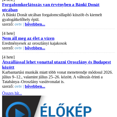
Forgalomkorlátozás van érvényben a Bánki Donát
utcában
A Bánki Donát utcában forgalomcsillapító küszöb és kiemelt
gyalogátkelőhely épül.
szerző:
ovtv |
bővebben...
[4 hete]
Nem áll meg az élet a vízen
Eredményesek az oroszlányi kajakosok
szerző:
ovtv |
bővebben...
[4 hete]
Átszállással lehet vonattal utazni Oroszlány és Budapest
között
Karbantartási munkák miatt több vonat menetrendje módosul 2026.
július 9–12., valamint július 25–26. között. A változás érinti a
Tatabánya–Oroszlány vasútvonalat is.
szerző:
ovtv |
bővebben...
Összes hír...