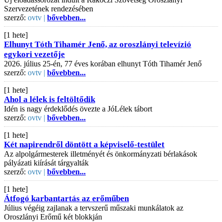
Szervezetének rendezésében
szerző:
ovtv |
bővebben...
[1 hete]
Elhunyt Tóth Tihamér Jenő, az oroszlányi televízió
egykori vezetője
2026. július 25-én, 77 éves korában elhunyt Tóth Tihamér Jenő
szerző:
ovtv |
bővebben...
[1 hete]
Ahol a lélek is feltöltődik
Idén is nagy érdeklődés övezte a JóLélek tábort
szerző:
ovtv |
bővebben...
[1 hete]
Két napirendről döntött a képviselő-testület
Az alpolgármesterek illetményét és önkormányzati bérlakások
pályázati kiírását tárgyalták
szerző:
ovtv |
bővebben...
[1 hete]
Átfogó karbantartás az erőműben
Július végéig zajlanak a tervszerű műszaki munkálatok az
Oroszlányi Erőmű két blokkján