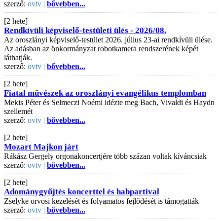
szerző:
ovtv |
bővebben...
[2 hete]
Rendkívüli képviselő-testületi ülés - 2026/08.
Az oroszlányi képviselő-testület 2026. július 23-ai rendkívüli ülése.
Az adásban az önkormányzat robotkamera rendszerének képét
láthatják.
szerző:
ovtv |
bővebben...
[2 hete]
Fiatal művészek az oroszlányi evangélikus templomban
Mekis Péter és Selmeczi Noémi idézte meg Bach, Vivaldi és Haydn
szellemét
szerző:
ovtv |
bővebben...
[2 hete]
Mozart Majkon járt
Rákász Gergely orgonakoncertjére több százan voltak kíváncsiak
szerző:
ovtv |
bővebben...
[2 hete]
Adománygyűjtés koncerttel és habpartival
Zselyke orvosi kezelését és folyamatos fejlődését is támogatták
szerző:
ovtv |
bővebben...