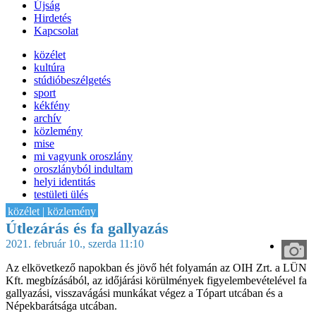
Újság
Hirdetés
Kapcsolat
közélet
kultúra
stúdióbeszélgetés
sport
kékfény
archív
közlemény
mise
mi vagyunk oroszlány
oroszlányból indultam
helyi identitás
testületi ülés
IT-HON
közélet | közlemény
Útlezárás és fa gallyazás
2021. február 10., szerda 11:10
Az elkövetkező napokban és jövő hét folyamán az OIH Zrt. a LÜN
Kft. megbízásából, az időjárási körülmények figyelembevételével fa
gallyazási, visszavágási munkákat végez a Tópart utcában és a
Népekbarátsága utcában.