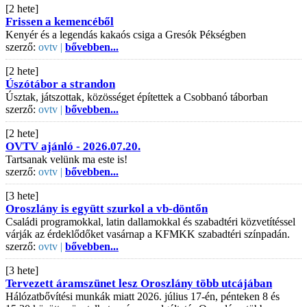
[2 hete]
Frissen a kemencéből
Kenyér és a legendás kakaós csiga a Gresók Pékségben
szerző:
ovtv |
bővebben...
[2 hete]
Úszótábor a strandon
Úsztak, játszottak, közösséget építettek a Csobbanó táborban
szerző:
ovtv |
bővebben...
[2 hete]
OVTV ajánló - 2026.07.20.
Tartsanak velünk ma este is!
szerző:
ovtv |
bővebben...
[3 hete]
Oroszlány is együtt szurkol a vb-döntőn
Családi programokkal, latin dallamokkal és szabadtéri közvetítéssel
várják az érdeklődőket vasárnap a KFMKK szabadtéri színpadán.
szerző:
ovtv |
bővebben...
[3 hete]
Tervezett áramszünet lesz Oroszlány több utcájában
Hálózatbővítési munkák miatt 2026. július 17-én, pénteken 8 és