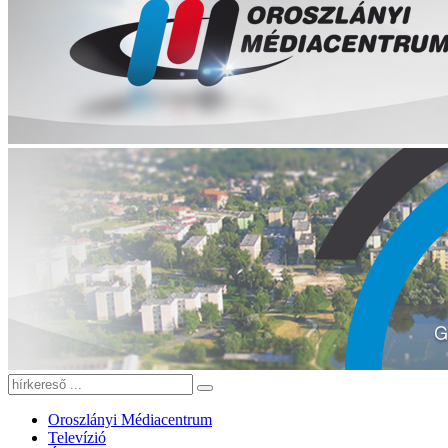
Oroszlányi Médiacentrum
Televízió