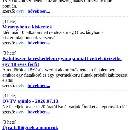
15.30 között szünetelhet az áramszolgáltatás Oroszlány több
pontján.
szerző:
ovtv |
bővebben...
[3 hete]
Versenyben a kiskertek
Idén már 10. alkalommal rendezik meg Oroszlányban a
kiskerttulajdonosok versenyét
szerző:
ovtv |
bővebben...
[3 hete]
Kábítószer-kereskedelem gyanúja miatt vettek őrizetbe
egy 18 éves férfit
A rendőrök a közlésük szerint akkor érték tetten a fiatalembert,
amikor egy fiatalkorú és egy gyermekkorú fiúnak próbált kábítószert
eladni.
szerző:
ovtv |
bővebben...
[3 hete]
OVTV ajánló - 2026.07.13.
Ne feledjék, ma este 20 órától ismét várjuk Önöket a képernyők elé!
szerző:
ovtv |
bővebben...
[3 hete]
Újra felbőgnek a motorok