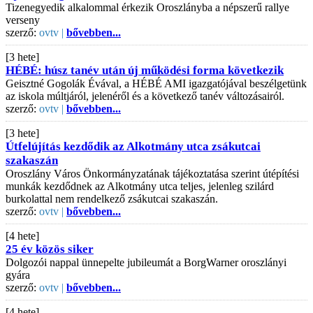
Tizenegyedik alkalommal érkezik Oroszlányba a népszerű rallye
verseny
szerző:
ovtv |
bővebben...
[3 hete]
HÉBÉ: húsz tanév után új működési forma következik
Geisztné Gogolák Évával, a HÉBÉ AMI igazgatójával beszélgetünk
az iskola múltjáról, jelenéről és a következő tanév változásairól.
szerző:
ovtv |
bővebben...
[3 hete]
Útfelújítás kezdődik az Alkotmány utca zsákutcai
szakaszán
Oroszlány Város Önkormányzatának tájékoztatása szerint útépítési
munkák kezdődnek az Alkotmány utca teljes, jelenleg szilárd
burkolattal nem rendelkező zsákutcai szakaszán.
szerző:
ovtv |
bővebben...
[4 hete]
25 év közös siker
Dolgozói nappal ünnepelte jubileumát a BorgWarner oroszlányi
gyára
szerző:
ovtv |
bővebben...
[4 hete]