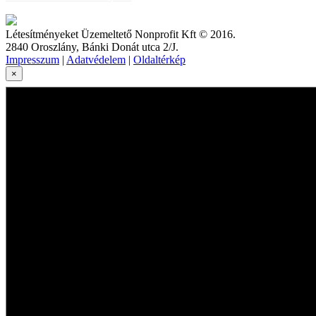
Létesítményeket Üzemeltető Nonprofit Kft © 2016.
2840 Oroszlány, Bánki Donát utca 2/J.
Impresszum
|
Adatvédelem
|
Oldaltérkép
×