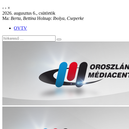
‹
›
×
2026. augusztus 6., csütörtök
Ma:
Berta
,
Bettina
Holnap:
Ibolya
,
Cseperke
OVTV