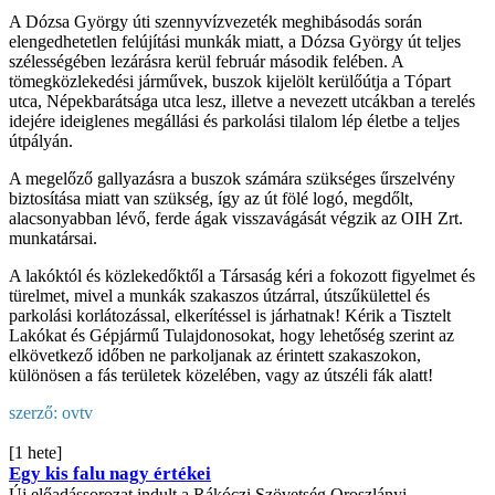
A Dózsa György úti szennyvízvezeték meghibásodás során
elengedhetetlen felújítási munkák miatt, a Dózsa György út teljes
szélességében lezárásra kerül február második felében. A
tömegközlekedési járművek, buszok kijelölt kerülőútja a Tópart
utca, Népekbarátsága utca lesz, illetve a nevezett utcákban a terelés
idejére ideiglenes megállási és parkolási tilalom lép életbe a teljes
útpályán.
A megelőző gallyazásra a buszok számára szükséges űrszelvény
biztosítása miatt van szükség, így az út fölé logó, megdőlt,
alacsonyabban lévő, ferde ágak visszavágását végzik az OIH Zrt.
munkatársai.
A lakóktól és közlekedőktől a Társaság kéri a fokozott figyelmet és
türelmet, mivel a munkák szakaszos útzárral, útszűkülettel és
parkolási korlátozással, elkerítéssel is járhatnak! Kérik a Tisztelt
Lakókat és Gépjármű Tulajdonosokat, hogy lehetőség szerint az
elkövetkező időben ne parkoljanak az érintett szakaszokon,
különösen a fás területek közelében, vagy az útszéli fák alatt!
szerző:
ovtv
[1 hete]
Egy kis falu nagy értékei
Új előadássorozat indult a Rákóczi Szövetség Oroszlányi