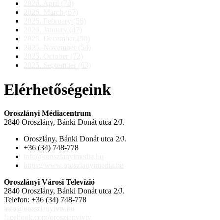
2026. April (70)
2026. March (67)
2026. February (56)
2026. January (47)
2025. December (50)
2025. November (54)
2025. October (72)
2025. September (63)
Elérhetőségeink
Oroszlányi Médiacentrum
2840 Oroszlány, Bánki Donát utca 2/J.
Oroszlány, Bánki Donát utca 2/J.
+36 (34) 748-778
info@oroszlanyimedia.hu
https://www.oroszlanyimedia.hu
Oroszlányi Városi Televízió
2840 Oroszlány, Bánki Donát utca 2/J.
Telefon: +36 (34) 748-778
info@oroszlanyivtv.hu
facebook.com/oroszlanyivtv