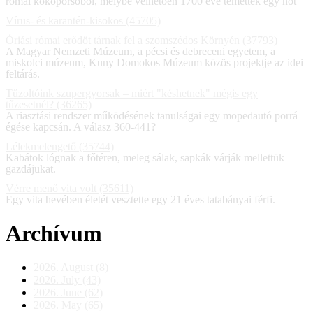
római kőkoporsóból, melybe vélhetően 1700 éve temettek egy nőt
Vírus- és karantén-kisokos (45705)
Óriási római erődöt tárnak fel a szomszédos Környén (37793)
A Magyar Nemzeti Múzeum, a pécsi és debreceni egyetem, a
miskolci múzeum, Kuny Domokos Múzeum közös projektje az idei
feltárás.
Tűzoltóink szupergyorsak – miért "késhetnek" mégis egy
tűzesetnél? (36265)
A riasztási rendszer működésének tanulságai egy mopedautó porrá
égése kapcsán. A válasz 360-441?
Lélekmelengető (35744)
Kabátok lógnak a főtéren, meleg sálak, sapkák várják mellettük
gazdájukat.
Vérre menő vita volt (35611)
Egy vita hevében életét vesztette egy 21 éves tatabányai férfi.
Archívum
2026. August (8)
2026. July (43)
2026. June (62)
2026. May (65)