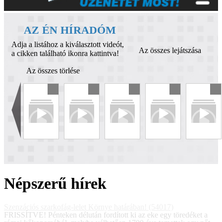
AZ ÉN HÍRADÓM
Adja a listához a kiválasztott videót,
Az összes lejátszása
a cikken található ikonra kattintva!
Az összes törlése
Népszerű hírek
Szenzációs szarkofág-lelet Környe határában! (54017)
FRISSÍTVE! Pénteken délután fordított ki az eke egy töredéket a