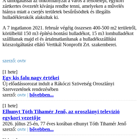
A támogatással az önkormányzat a város a felsőtelepi, egykori
zártkertes övezetét kívánja rendbe tenni, amelyeken a művelés
hiánya miatt a cserjés területek besűrűsödtek és illegális
hulladéklerakók alakultak ki.
A 7 ingatlanon 2021. február végéig összesen 400-500 m2 területről,
körülbelül 150 m3 építési-bontási hulladékot, 15 m3 lomhulladékot
szállítanak majd el és ártalmatlanítanak a hulladékszállítási
közszolgáltatást ellátó Vertikál Nonprofit Zrt. szakemberei.
szerző:
ovtv
[1 hete]
Egy kis falu nagy értékei
Új előadássorozat indult a Rákóczi Szövetség Oroszlányi
Szervezetének rendezésében
szerző:
ovtv |
bővebben...
[1 hete]
Elhunyt Tóth Tihamér Jenő, az oroszlányi televízió
egykori vezetője
2026. július 25-én, 77 éves korában elhunyt Tóth Tihamér Jenő
szerző:
ovtv |
bővebben...