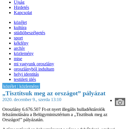
Újság
Hirdetés
Kapcsolat
közélet
kultúra
stúdióbeszélgetés
sport
kékfény
archív
közlemény
mise
mi vagyunk oroszlány
oroszlányból indultam
helyi identitás
testületi ülés
IT-HON
közélet | közlemény
„Tisztítsuk meg az országot” pályázat
2020. december 9., szerda 13:10
Oroszlány 6.676.507 Ft-ot nyert illegális hulladéktárolók
felszámolására a Belügyminisztérium a „Tisztítsuk meg az
Országot!” pályázatán.