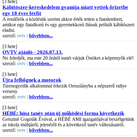
[3 hete]
Kábítószer-kereskedelem gyanúja miatt vettek őrizetbe
egy 18 éves férfit
A rendőrök a közlésük szerint akkor érték tetten a fiatalembert,
amikor egy fiatalkorú és egy gyermekkorú fiúnak próbált kábítószert
eladni.
szerző:
ovtv |
bővebben...
[3 hete]
OVTV ajánló - 2026.07.13.
Ne feledjék, ma este 20 órától ismét várjuk Önöket a képernyők elé!
szerző:
ovtv |
bővebben...
[3 hete]
Újra felbőgnek a motorok
Tizenegyedik alkalommal érkezik Oroszlányba a népszerű rallye
verseny
szerző:
ovtv |
bővebben...
[3 hete]
HÉBÉ: húsz tanév után új működési forma következik
Geisztné Gogolák Évával, a HÉBÉ AMI igazgatójával beszélgetünk
az iskola múltjáról, jelenéről és a következő tanév változásairól.
szerző:
ovtv |
bővebben...