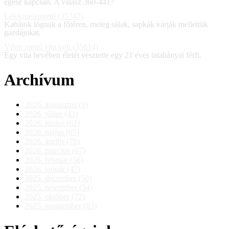
égése kapcsán. A válasz 360-441?
Lélekmelengető (35747)
Kabátok lógnak a főtéren, meleg sálak, sapkák várják mellettük
gazdájukat.
Vérre menő vita volt (35614)
Egy vita hevében életét vesztette egy 21 éves tatabányai férfi.
Archívum
2026. augusztus (8)
2026. július (43)
2026. június (62)
2026. május (65)
2026. április (70)
2026. március (67)
2026. február (56)
2026. január (47)
2025. december (50)
2025. november (54)
2025. október (72)
2025. szeptember (63)