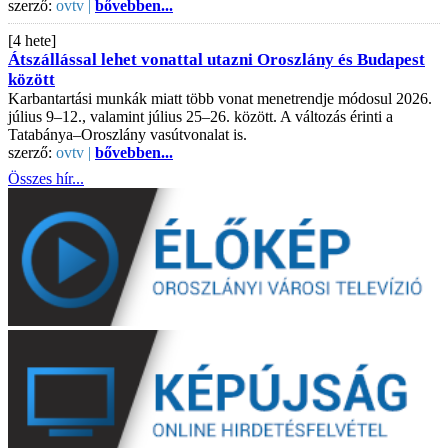
szerző:
ovtv |
bővebben...
[4 hete]
Átszállással lehet vonattal utazni Oroszlány és Budapest
között
Karbantartási munkák miatt több vonat menetrendje módosul 2026.
július 9–12., valamint július 25–26. között. A változás érinti a
Tatabánya–Oroszlány vasútvonalat is.
szerző:
ovtv |
bővebben...
Összes hír...