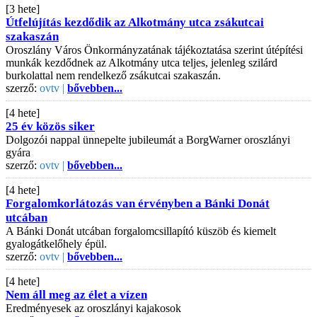
[3 hete]
Útfelújítás kezdődik az Alkotmány utca zsákutcai
szakaszán
Oroszlány Város Önkormányzatának tájékoztatása szerint útépítési
munkák kezdődnek az Alkotmány utca teljes, jelenleg szilárd
burkolattal nem rendelkező zsákutcai szakaszán.
szerző:
ovtv |
bővebben...
[4 hete]
25 év közös siker
Dolgozói nappal ünnepelte jubileumát a BorgWarner oroszlányi
gyára
szerző:
ovtv |
bővebben...
[4 hete]
Forgalomkorlátozás van érvényben a Bánki Donát
utcában
A Bánki Donát utcában forgalomcsillapító küszöb és kiemelt
gyalogátkelőhely épül.
szerző:
ovtv |
bővebben...
[4 hete]
Nem áll meg az élet a vízen
Eredményesek az oroszlányi kajakosok