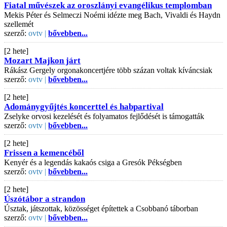
Fiatal művészek az oroszlányi evangélikus templomban
Mekis Péter és Selmeczi Noémi idézte meg Bach, Vivaldi és Haydn
szellemét
szerző:
ovtv |
bővebben...
[2 hete]
Mozart Majkon járt
Rákász Gergely orgonakoncertjére több százan voltak kíváncsiak
szerző:
ovtv |
bővebben...
[2 hete]
Adománygyűjtés koncerttel és habpartival
Zselyke orvosi kezelését és folyamatos fejlődését is támogatták
szerző:
ovtv |
bővebben...
[2 hete]
Frissen a kemencéből
Kenyér és a legendás kakaós csiga a Gresók Pékségben
szerző:
ovtv |
bővebben...
[2 hete]
Úszótábor a strandon
Úsztak, játszottak, közösséget építettek a Csobbanó táborban
szerző:
ovtv |
bővebben...