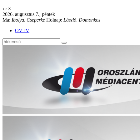
‹
›
×
2026. augusztus 7., péntek
Ma:
Ibolya
,
Cseperke
Holnap:
László
,
Domonkos
OVTV