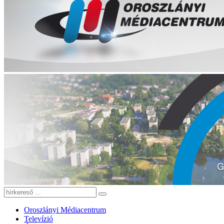
Oroszlányi Médiacentrum
Televízió