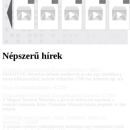
Népszerű hírek
Szenzációs szarkofág-lelet Környe határában! (54021)
FRISSÍTVE! Pénteken délután fordított ki az eke egy töredéket a
római kőkoporsóból, melybe vélhetően 1700 éve temettek egy nőt
Vírus- és karantén-kisokos (45709)
Óriási római erődöt tárnak fel a szomszédos Környén (37796)
A Magyar Nemzeti Múzeum, a pécsi és debreceni egyetem, a
miskolci múzeum, Kuny Domokos Múzeum közös projektje az idei
feltárás.
Tűzoltóink szupergyorsak – miért "késhetnek" mégis egy
tűzesetnél? (36268)
A riasztási rendszer működésének tanulságai egy mopedautó porrá