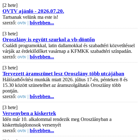
[2 hete]
OVTV ajánló - 2026.07.20.
Tartsanak velünk ma este is!
szerző:
ovtv |
bővebben...
[3 hete]
Oroszlány is együtt szurkol a vb-döntőn
Családi programokkal, latin dallamokkal és szabadtéri közvetítéssel
várják az érdeklődőket vasárnap a KFMKK szabadtéri színpadán.
szerző:
ovtv |
bővebben...
[3 hete]
Tervezett áramszünet lesz Oroszlány több utcájában
Hálózatbővítési munkák miatt 2026. július 17-én, pénteken 8 és
15.30 között szünetelhet az áramszolgáltatás Oroszlány több
pontján.
szerző:
ovtv |
bővebben...
[3 hete]
Versenyben a kiskertek
Idén már 10. alkalommal rendezik meg Oroszlányban a
kiskerttulajdonosok versenyét
szerző:
ovtv |
bővebben...