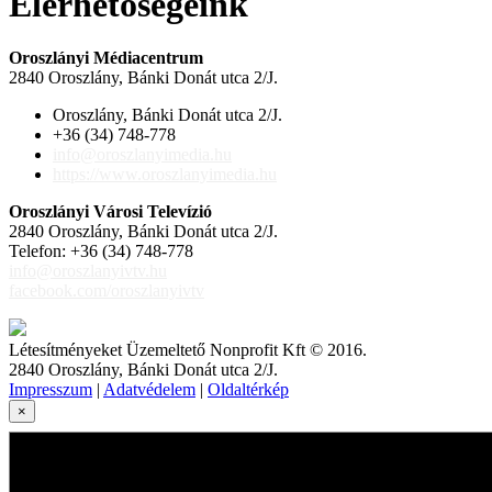
Elérhetőségeink
Oroszlányi Médiacentrum
2840 Oroszlány, Bánki Donát utca 2/J.
Oroszlány, Bánki Donát utca 2/J.
+36 (34) 748-778
info@oroszlanyimedia.hu
https://www.oroszlanyimedia.hu
Oroszlányi Városi Televízió
2840 Oroszlány, Bánki Donát utca 2/J.
Telefon: +36 (34) 748-778
info@oroszlanyivtv.hu
facebook.com/oroszlanyivtv
Létesítményeket Üzemeltető Nonprofit Kft © 2016.
2840 Oroszlány, Bánki Donát utca 2/J.
Impresszum
|
Adatvédelem
|
Oldaltérkép
×