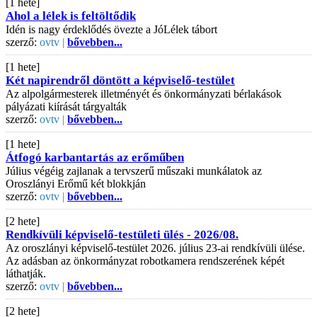
[1 hete]
Ahol a lélek is feltöltődik
Idén is nagy érdeklődés övezte a JóLélek tábort
szerző:
ovtv |
bővebben...
[1 hete]
Két napirendről döntött a képviselő-testület
Az alpolgármesterek illetményét és önkormányzati bérlakások
pályázati kiírását tárgyalták
szerző:
ovtv |
bővebben...
[1 hete]
Átfogó karbantartás az erőműben
Július végéig zajlanak a tervszerű műszaki munkálatok az
Oroszlányi Erőmű két blokkján
szerző:
ovtv |
bővebben...
[2 hete]
Rendkívüli képviselő-testületi ülés - 2026/08.
Az oroszlányi képviselő-testület 2026. július 23-ai rendkívüli ülése.
Az adásban az önkormányzat robotkamera rendszerének képét
láthatják.
szerző:
ovtv |
bővebben...
[2 hete]