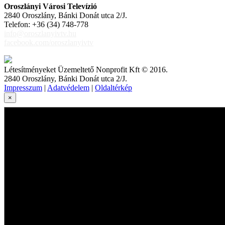
Oroszlányi Városi Televízió
2840 Oroszlány, Bánki Donát utca 2/J.
Telefon: +36 (34) 748-778
info@oroszlanyivtv.hu
facebook.com/oroszlanyivtv
Létesítményeket Üzemeltető Nonprofit Kft © 2016.
2840 Oroszlány, Bánki Donát utca 2/J.
Impresszum
|
Adatvédelem
|
Oldaltérkép
×