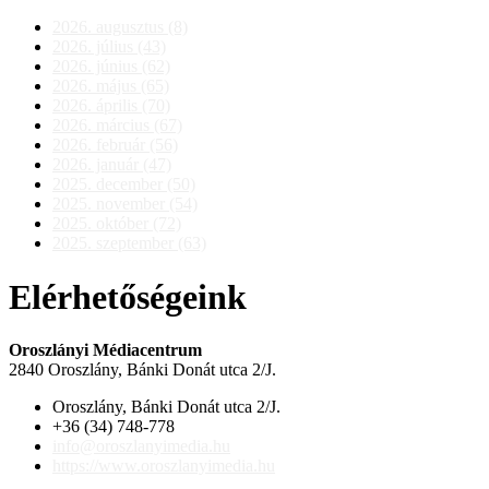
2026. augusztus (8)
2026. július (43)
2026. június (62)
2026. május (65)
2026. április (70)
2026. március (67)
2026. február (56)
2026. január (47)
2025. december (50)
2025. november (54)
2025. október (72)
2025. szeptember (63)
Elérhetőségeink
Oroszlányi Médiacentrum
2840 Oroszlány, Bánki Donát utca 2/J.
Oroszlány, Bánki Donát utca 2/J.
+36 (34) 748-778
info@oroszlanyimedia.hu
https://www.oroszlanyimedia.hu