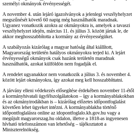
személyi okmányok érvényességét.
A november 4. után lejáró igazolványok a jelenlegi veszélyhelyzet
megszűnését követő 60 napig még használhatók maradnak.
Ugyanez vonatkozik azokra az okmányokra is, amelyek a tavaszi
veszélyhelyzet idején, március 11. és július 3. között jártak le, de
akkor meghosszabbította a kormány az érvényességüket.
A szabályozás kizárólag a magyar hatóság által kiállított,
Magyarország területén hatályos okmányokra terjed ki. A lejárt
érvényességű okmányok csak hazánk területén maradnak
használhatók, azokat külföldön nem fogadják el.
A rendelet ugyanakkor nem vonatkozik a július 3. és november 4.
között lejárt okmányokra, így azokat meg kell hosszabbíttatni.
A járvány elleni védekezés elősegítése érdekében november 11-étől
a kormányhivatali ügyfélszolgálatokon – így a kormányablakokban
és az okmányirodákban is – kizárólag előzetes időpontfoglalást
követően lehet ügyeket intézni. A kormányablakba történő
időpontfoglalásra online az idopontfoglalo.kh.gov.hu vagy a
megújult magyarorszag.hu oldalon, illetve a 1818-as ingyenesen
hívható telefonszámon van lehetőség – tájékoztatott a
Miniszterelnökség.