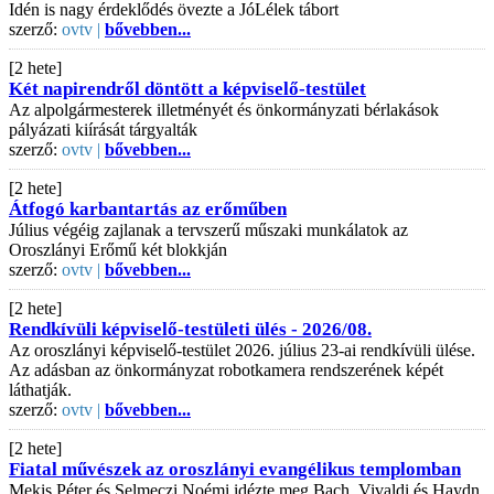
Idén is nagy érdeklődés övezte a JóLélek tábort
szerző:
ovtv |
bővebben...
[2 hete]
Két napirendről döntött a képviselő-testület
Az alpolgármesterek illetményét és önkormányzati bérlakások
pályázati kiírását tárgyalták
szerző:
ovtv |
bővebben...
[2 hete]
Átfogó karbantartás az erőműben
Július végéig zajlanak a tervszerű műszaki munkálatok az
Oroszlányi Erőmű két blokkján
szerző:
ovtv |
bővebben...
[2 hete]
Rendkívüli képviselő-testületi ülés - 2026/08.
Az oroszlányi képviselő-testület 2026. július 23-ai rendkívüli ülése.
Az adásban az önkormányzat robotkamera rendszerének képét
láthatják.
szerző:
ovtv |
bővebben...
[2 hete]
Fiatal művészek az oroszlányi evangélikus templomban
Mekis Péter és Selmeczi Noémi idézte meg Bach, Vivaldi és Haydn