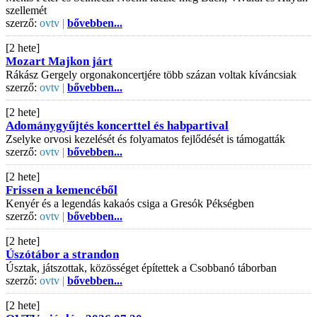
szellemét
szerző:
ovtv |
bővebben...
[2 hete]
Mozart Majkon járt
Rákász Gergely orgonakoncertjére több százan voltak kíváncsiak
szerző:
ovtv |
bővebben...
[2 hete]
Adománygyűjtés koncerttel és habpartival
Zselyke orvosi kezelését és folyamatos fejlődését is támogatták
szerző:
ovtv |
bővebben...
[2 hete]
Frissen a kemencéből
Kenyér és a legendás kakaós csiga a Gresók Pékségben
szerző:
ovtv |
bővebben...
[2 hete]
Úszótábor a strandon
Úsztak, játszottak, közösséget építettek a Csobbanó táborban
szerző:
ovtv |
bővebben...
[2 hete]