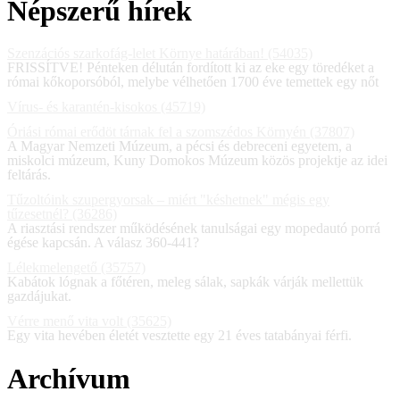
Népszerű hírek
Szenzációs szarkofág-lelet Környe határában! (54035)
FRISSÍTVE! Pénteken délután fordított ki az eke egy töredéket a
római kőkoporsóból, melybe vélhetően 1700 éve temettek egy nőt
Vírus- és karantén-kisokos (45719)
Óriási római erődöt tárnak fel a szomszédos Környén (37807)
A Magyar Nemzeti Múzeum, a pécsi és debreceni egyetem, a
miskolci múzeum, Kuny Domokos Múzeum közös projektje az idei
feltárás.
Tűzoltóink szupergyorsak – miért "késhetnek" mégis egy
tűzesetnél? (36286)
A riasztási rendszer működésének tanulságai egy mopedautó porrá
égése kapcsán. A válasz 360-441?
Lélekmelengető (35757)
Kabátok lógnak a főtéren, meleg sálak, sapkák várják mellettük
gazdájukat.
Vérre menő vita volt (35625)
Egy vita hevében életét vesztette egy 21 éves tatabányai férfi.
Archívum