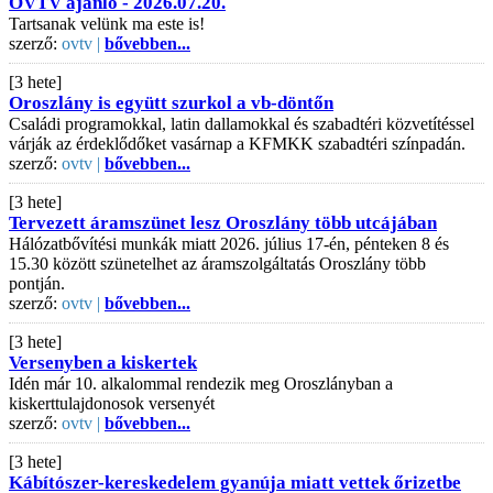
OVTV ajánló - 2026.07.20.
Tartsanak velünk ma este is!
szerző:
ovtv |
bővebben...
[3 hete]
Oroszlány is együtt szurkol a vb-döntőn
Családi programokkal, latin dallamokkal és szabadtéri közvetítéssel
várják az érdeklődőket vasárnap a KFMKK szabadtéri színpadán.
szerző:
ovtv |
bővebben...
[3 hete]
Tervezett áramszünet lesz Oroszlány több utcájában
Hálózatbővítési munkák miatt 2026. július 17-én, pénteken 8 és
15.30 között szünetelhet az áramszolgáltatás Oroszlány több
pontján.
szerző:
ovtv |
bővebben...
[3 hete]
Versenyben a kiskertek
Idén már 10. alkalommal rendezik meg Oroszlányban a
kiskerttulajdonosok versenyét
szerző:
ovtv |
bővebben...
[3 hete]
Kábítószer-kereskedelem gyanúja miatt vettek őrizetbe