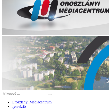
Oroszlányi Médiacentrum
Televízió