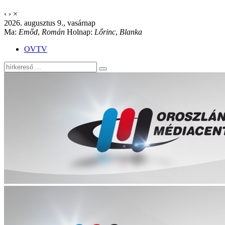
‹
›
×
2026. augusztus 9., vasárnap
Ma:
Emőd
,
Román
Holnap:
Lőrinc
,
Blanka
OVTV