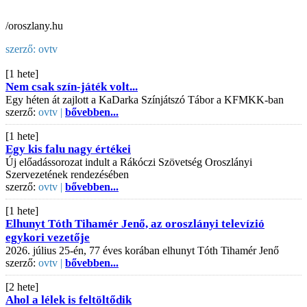
/oroszlany.hu
szerző:
ovtv
[1 hete]
Nem csak szín-játék volt...
Egy héten át zajlott a KaDarka Színjátszó Tábor a KFMKK-ban
szerző:
ovtv |
bővebben...
[1 hete]
Egy kis falu nagy értékei
Új előadássorozat indult a Rákóczi Szövetség Oroszlányi
Szervezetének rendezésében
szerző:
ovtv |
bővebben...
[1 hete]
Elhunyt Tóth Tihamér Jenő, az oroszlányi televízió
egykori vezetője
2026. július 25-én, 77 éves korában elhunyt Tóth Tihamér Jenő
szerző:
ovtv |
bővebben...
[2 hete]
Ahol a lélek is feltöltődik