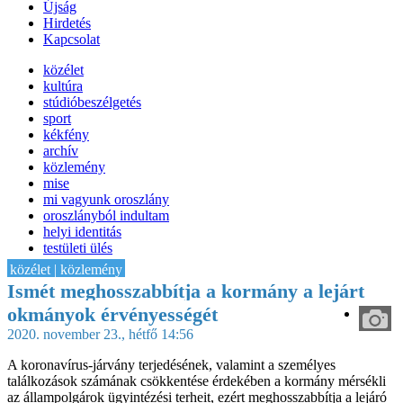
Újság
Hirdetés
Kapcsolat
közélet
kultúra
stúdióbeszélgetés
sport
kékfény
archív
közlemény
mise
mi vagyunk oroszlány
oroszlányból indultam
helyi identitás
testületi ülés
IT-HON
közélet | közlemény
Ismét meghosszabbítja a kormány a lejárt
okmányok érvényességét
2020. november 23., hétfő 14:56
A koronavírus-járvány terjedésének, valamint a személyes
találkozások számának csökkentése érdekében a kormány mérsékli
az állampolgárok ügyintézési terheit, ezért meghosszabbítja a lejáró