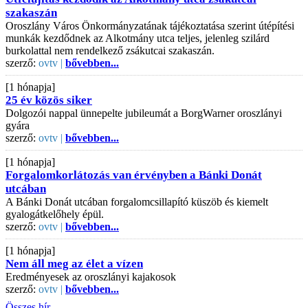
szakaszán
Oroszlány Város Önkormányzatának tájékoztatása szerint útépítési
munkák kezdődnek az Alkotmány utca teljes, jelenleg szilárd
burkolattal nem rendelkező zsákutcai szakaszán.
szerző:
ovtv |
bővebben...
[1 hónapja]
25 év közös siker
Dolgozói nappal ünnepelte jubileumát a BorgWarner oroszlányi
gyára
szerző:
ovtv |
bővebben...
[1 hónapja]
Forgalomkorlátozás van érvényben a Bánki Donát
utcában
A Bánki Donát utcában forgalomcsillapító küszöb és kiemelt
gyalogátkelőhely épül.
szerző:
ovtv |
bővebben...
[1 hónapja]
Nem áll meg az élet a vízen
Eredményesek az oroszlányi kajakosok
szerző:
ovtv |
bővebben...
Összes hír...