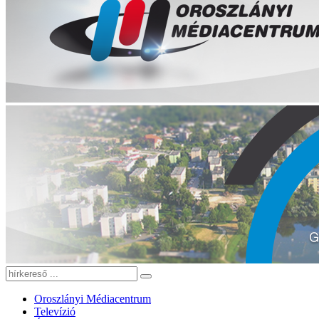
Oroszlányi Médiacentrum
Televízió