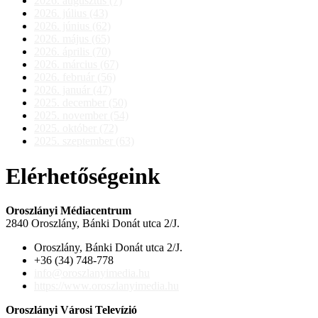
2026. augusztus (7)
2026. július (43)
2026. június (62)
2026. május (65)
2026. április (70)
2026. március (67)
2026. február (56)
2026. január (47)
2025. december (50)
2025. november (54)
2025. október (72)
2025. szeptember (63)
Elérhetőségeink
Oroszlányi Médiacentrum
2840 Oroszlány, Bánki Donát utca 2/J.
Oroszlány, Bánki Donát utca 2/J.
+36 (34) 748-778
info@oroszlanyimedia.hu
https://www.oroszlanyimedia.hu
Oroszlányi Városi Televízió