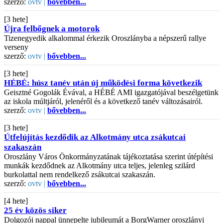
szerző:
ovtv |
bővebben...
[3 hete]
Újra felbőgnek a motorok
Tizenegyedik alkalommal érkezik Oroszlányba a népszerű rallye
verseny
szerző:
ovtv |
bővebben...
[3 hete]
HÉBÉ: húsz tanév után új működési forma következik
Geisztné Gogolák Évával, a HÉBÉ AMI igazgatójával beszélgetünk
az iskola múltjáról, jelenéről és a következő tanév változásairól.
szerző:
ovtv |
bővebben...
[3 hete]
Útfelújítás kezdődik az Alkotmány utca zsákutcai
szakaszán
Oroszlány Város Önkormányzatának tájékoztatása szerint útépítési
munkák kezdődnek az Alkotmány utca teljes, jelenleg szilárd
burkolattal nem rendelkező zsákutcai szakaszán.
szerző:
ovtv |
bővebben...
[4 hete]
25 év közös siker
Dolgozói nappal ünnepelte jubileumát a BorgWarner oroszlányi