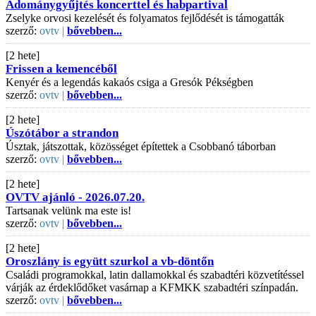
Adománygyűjtés koncerttel és habpartival
Zselyke orvosi kezelését és folyamatos fejlődését is támogatták
szerző:
ovtv |
bővebben...
[2 hete]
Frissen a kemencéből
Kenyér és a legendás kakaós csiga a Gresók Pékségben
szerző:
ovtv |
bővebben...
[2 hete]
Úszótábor a strandon
Úsztak, játszottak, közösséget építettek a Csobbanó táborban
szerző:
ovtv |
bővebben...
[2 hete]
OVTV ajánló - 2026.07.20.
Tartsanak velünk ma este is!
szerző:
ovtv |
bővebben...
[2 hete]
Oroszlány is együtt szurkol a vb-döntőn
Családi programokkal, latin dallamokkal és szabadtéri közvetítéssel
várják az érdeklődőket vasárnap a KFMKK szabadtéri színpadán.
szerző:
ovtv |
bővebben...