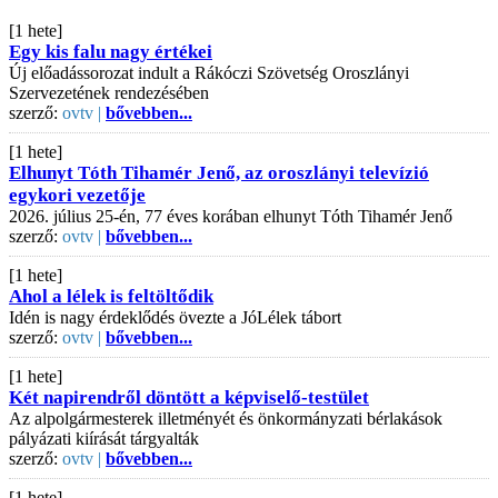
[1 hete]
Egy kis falu nagy értékei
Új előadássorozat indult a Rákóczi Szövetség Oroszlányi
Szervezetének rendezésében
szerző:
ovtv |
bővebben...
[1 hete]
Elhunyt Tóth Tihamér Jenő, az oroszlányi televízió
egykori vezetője
2026. július 25-én, 77 éves korában elhunyt Tóth Tihamér Jenő
szerző:
ovtv |
bővebben...
[1 hete]
Ahol a lélek is feltöltődik
Idén is nagy érdeklődés övezte a JóLélek tábort
szerző:
ovtv |
bővebben...
[1 hete]
Két napirendről döntött a képviselő-testület
Az alpolgármesterek illetményét és önkormányzati bérlakások
pályázati kiírását tárgyalták
szerző:
ovtv |
bővebben...
[1 hete]