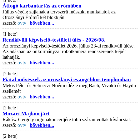
Átfogó karbantartás az erőműben
Július végéig zajlanak a tervszerű műszaki munkálatok az
Oroszlányi Erőmű két blokkján
szerző:
ovtv |
bővebben...
[1 hete]
Rendkívüli képviselő-testületi ülés - 2026/08.
Az oroszlányi képviselő-testület 2026. július 23-ai rendkívüli ülése.
Az adásban az önkormányzat robotkamera rendszerének képét
láthatják.
szerző:
ovtv |
bővebben...
[2 hete]
Fiatal művészek az oroszlányi evangélikus templomban
Mekis Péter és Selmeczi Noémi idézte meg Bach, Vivaldi és Haydn
szellemét
szerző:
ovtv |
bővebben...
[2 hete]
Mozart Majkon járt
Rákász Gergely orgonakoncertjére több százan voltak kíváncsiak
szerző:
ovtv |
bővebben...
[2 hete]