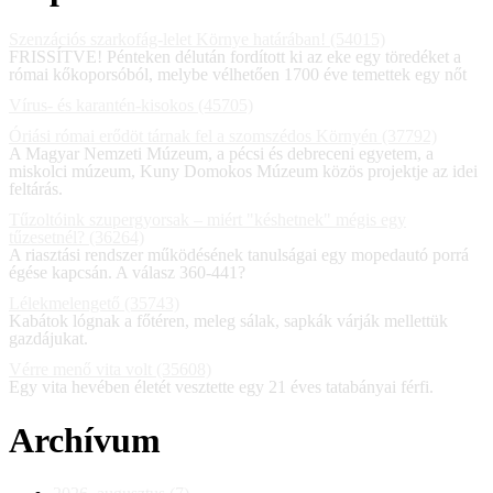
Szenzációs szarkofág-lelet Környe határában! (54015)
FRISSÍTVE! Pénteken délután fordított ki az eke egy töredéket a
római kőkoporsóból, melybe vélhetően 1700 éve temettek egy nőt
Vírus- és karantén-kisokos (45705)
Óriási római erődöt tárnak fel a szomszédos Környén (37792)
A Magyar Nemzeti Múzeum, a pécsi és debreceni egyetem, a
miskolci múzeum, Kuny Domokos Múzeum közös projektje az idei
feltárás.
Tűzoltóink szupergyorsak – miért "késhetnek" mégis egy
tűzesetnél? (36264)
A riasztási rendszer működésének tanulságai egy mopedautó porrá
égése kapcsán. A válasz 360-441?
Lélekmelengető (35743)
Kabátok lógnak a főtéren, meleg sálak, sapkák várják mellettük
gazdájukat.
Vérre menő vita volt (35608)
Egy vita hevében életét vesztette egy 21 éves tatabányai férfi.
Archívum