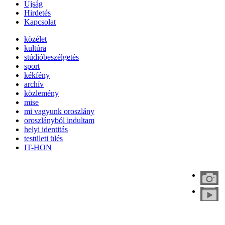
Újság
Hirdetés
Kapcsolat
közélet
kultúra
stúdióbeszélgetés
sport
kékfény
archív
közlemény
mise
mi vagyunk oroszlány
oroszlányból indultam
helyi identitás
testületi ülés
IT-HON