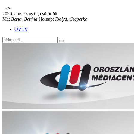
‹
›
×
2026. augusztus 6., csütörtök
Ma:
Berta
,
Bettina
Holnap:
Ibolya
,
Cseperke
OVTV