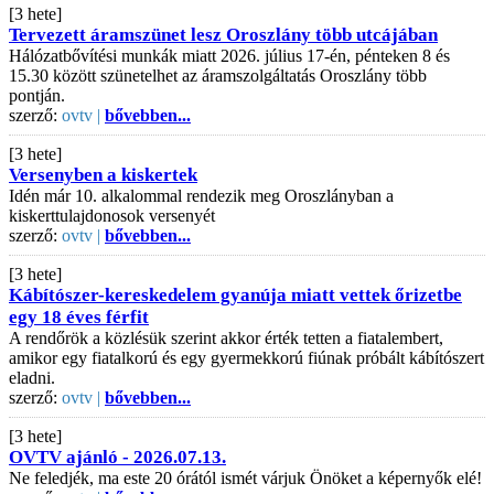
[3 hete]
Tervezett áramszünet lesz Oroszlány több utcájában
Hálózatbővítési munkák miatt 2026. július 17-én, pénteken 8 és
15.30 között szünetelhet az áramszolgáltatás Oroszlány több
pontján.
szerző:
ovtv |
bővebben...
[3 hete]
Versenyben a kiskertek
Idén már 10. alkalommal rendezik meg Oroszlányban a
kiskerttulajdonosok versenyét
szerző:
ovtv |
bővebben...
[3 hete]
Kábítószer-kereskedelem gyanúja miatt vettek őrizetbe
egy 18 éves férfit
A rendőrök a közlésük szerint akkor érték tetten a fiatalembert,
amikor egy fiatalkorú és egy gyermekkorú fiúnak próbált kábítószert
eladni.
szerző:
ovtv |
bővebben...
[3 hete]
OVTV ajánló - 2026.07.13.
Ne feledjék, ma este 20 órától ismét várjuk Önöket a képernyők elé!