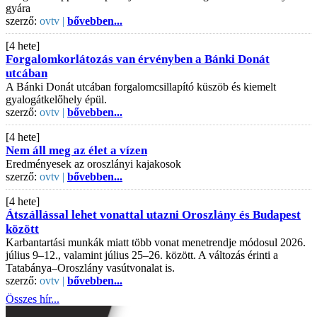
gyára
szerző:
ovtv |
bővebben...
[4 hete]
Forgalomkorlátozás van érvényben a Bánki Donát
utcában
A Bánki Donát utcában forgalomcsillapító küszöb és kiemelt
gyalogátkelőhely épül.
szerző:
ovtv |
bővebben...
[4 hete]
Nem áll meg az élet a vízen
Eredményesek az oroszlányi kajakosok
szerző:
ovtv |
bővebben...
[4 hete]
Átszállással lehet vonattal utazni Oroszlány és Budapest
között
Karbantartási munkák miatt több vonat menetrendje módosul 2026.
július 9–12., valamint július 25–26. között. A változás érinti a
Tatabánya–Oroszlány vasútvonalat is.
szerző:
ovtv |
bővebben...
Összes hír...