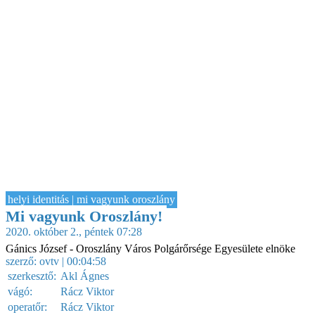
helyi identitás | mi vagyunk oroszlány
Mi vagyunk Oroszlány!
2020. október 2., péntek 07:28
Gánics József - Oroszlány Város Polgárőrsége Egyesülete elnöke
szerző:
ovtv
| 00:04:58
szerkesztő:
Akl Ágnes
vágó:
Rácz Viktor
operatőr:
Rácz Viktor