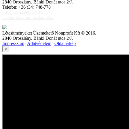
2840 Oroszlány, Bánki Donát utca 2/J.
Telefon: +36 (34) 748-778
info@oroszlanyivtv.hu
facebook.com/oroszlanyivtv
Létesítményeket Üzemeltető Nonprofit Kft © 2016.
2840 Oroszlány, Bánki Donát utca 2/J.
Impresszum
|
Adatvédelem
|
Oldaltérkép
×