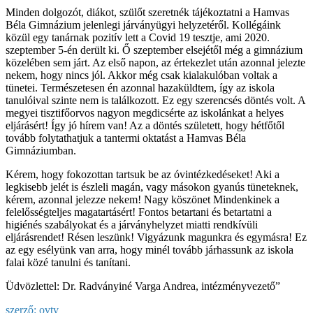
Minden dolgozót, diákot, szülőt szeretnék tájékoztatni a Hamvas
Béla Gimnázium jelenlegi járványügyi helyzetéről. Kollégáink
közül egy tanárnak pozitív lett a Covid 19 tesztje, ami 2020.
szeptember 5-én derült ki. Ő szeptember elsejétől még a gimnázium
közelében sem járt. Az első napon, az értekezlet után azonnal jelezte
nekem, hogy nincs jól. Akkor még csak kialakulóban voltak a
tünetei. Természetesen én azonnal hazaküldtem, így az iskola
tanulóival szinte nem is találkozott. Ez egy szerencsés döntés volt. A
megyei tisztifőorvos nagyon megdicsérte az iskolánkat a helyes
eljárásért! Így jó hírem van! Az a döntés született, hogy hétfőtől
tovább folytathatjuk a tantermi oktatást a Hamvas Béla
Gimnáziumban.
Kérem, hogy fokozottan tartsuk be az óvintézkedéseket! Aki a
legkisebb jelét is észleli magán, vagy másokon gyanús tüneteknek,
kérem, azonnal jelezze nekem! Nagy köszönet Mindenkinek a
felelősségteljes magatartásért! Fontos betartani és betartatni a
higiénés szabályokat és a járványhelyzet miatti rendkívüli
eljárásrendet! Résen leszünk! Vigyázunk magunkra és egymásra! Ez
az egy esélyünk van arra, hogy minél tovább járhassunk az iskola
falai közé tanulni és tanítani.
Üdvözlettel: Dr. Radványiné Varga Andrea, intézményvezető”
szerző:
ovtv