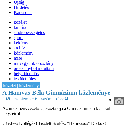
Újság
Hirdetés
Kapcsolat
közélet
kultúra
stúdióbeszélgetés
sport
kékfény
archív
közlemény
mise
mi vagyunk oroszlány
oroszlányból indultam
helyi identitás
testületi ülés
IT-HON
közélet | közlemény
A Hamvas Béla Gimnázium közleménye
2020. szeptember 6., vasárnap 18:34
Az intézményvezető tájékoztatója a Gimnáziumban kialakult
helyzetről.
„Kedves Kollégák! Tisztelt Szülők, "Hamvasos" Diákok!