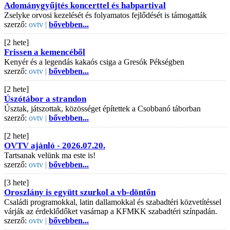
Adománygyűjtés koncerttel és habpartival
Zselyke orvosi kezelését és folyamatos fejlődését is támogatták
szerző:
ovtv |
bővebben...
[2 hete]
Frissen a kemencéből
Kenyér és a legendás kakaós csiga a Gresók Pékségben
szerző:
ovtv |
bővebben...
[2 hete]
Úszótábor a strandon
Úsztak, játszottak, közösséget építettek a Csobbanó táborban
szerző:
ovtv |
bővebben...
[2 hete]
OVTV ajánló - 2026.07.20.
Tartsanak velünk ma este is!
szerző:
ovtv |
bővebben...
[3 hete]
Oroszlány is együtt szurkol a vb-döntőn
Családi programokkal, latin dallamokkal és szabadtéri közvetítéssel
várják az érdeklődőket vasárnap a KFMKK szabadtéri színpadán.
szerző:
ovtv |
bővebben...