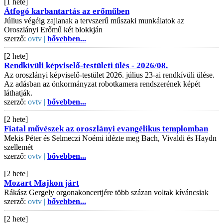
[1 hete]
Átfogó karbantartás az erőműben
Július végéig zajlanak a tervszerű műszaki munkálatok az
Oroszlányi Erőmű két blokkján
szerző:
ovtv |
bővebben...
[2 hete]
Rendkívüli képviselő-testületi ülés - 2026/08.
Az oroszlányi képviselő-testület 2026. július 23-ai rendkívüli ülése.
Az adásban az önkormányzat robotkamera rendszerének képét
láthatják.
szerző:
ovtv |
bővebben...
[2 hete]
Fiatal művészek az oroszlányi evangélikus templomban
Mekis Péter és Selmeczi Noémi idézte meg Bach, Vivaldi és Haydn
szellemét
szerző:
ovtv |
bővebben...
[2 hete]
Mozart Majkon járt
Rákász Gergely orgonakoncertjére több százan voltak kíváncsiak
szerző:
ovtv |
bővebben...
[2 hete]