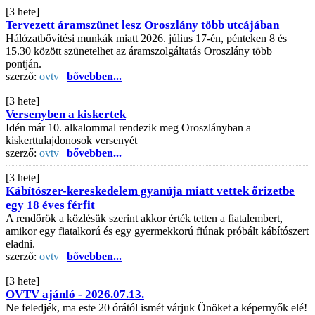
[3 hete]
Tervezett áramszünet lesz Oroszlány több utcájában
Hálózatbővítési munkák miatt 2026. július 17-én, pénteken 8 és
15.30 között szünetelhet az áramszolgáltatás Oroszlány több
pontján.
szerző:
ovtv |
bővebben...
[3 hete]
Versenyben a kiskertek
Idén már 10. alkalommal rendezik meg Oroszlányban a
kiskerttulajdonosok versenyét
szerző:
ovtv |
bővebben...
[3 hete]
Kábítószer-kereskedelem gyanúja miatt vettek őrizetbe
egy 18 éves férfit
A rendőrök a közlésük szerint akkor érték tetten a fiatalembert,
amikor egy fiatalkorú és egy gyermekkorú fiúnak próbált kábítószert
eladni.
szerző:
ovtv |
bővebben...
[3 hete]
OVTV ajánló - 2026.07.13.
Ne feledjék, ma este 20 órától ismét várjuk Önöket a képernyők elé!