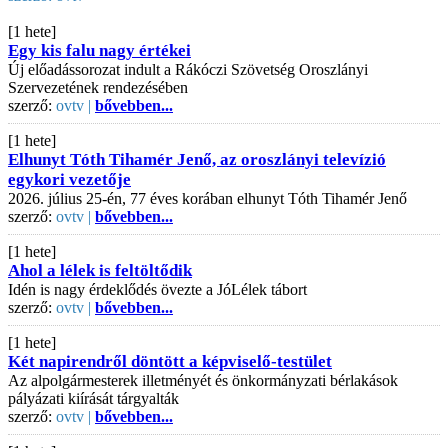
[1 hete]
Egy kis falu nagy értékei
Új előadássorozat indult a Rákóczi Szövetség Oroszlányi
Szervezetének rendezésében
szerző:
ovtv |
bővebben...
[1 hete]
Elhunyt Tóth Tihamér Jenő, az oroszlányi televízió
egykori vezetője
2026. július 25-én, 77 éves korában elhunyt Tóth Tihamér Jenő
szerző:
ovtv |
bővebben...
[1 hete]
Ahol a lélek is feltöltődik
Idén is nagy érdeklődés övezte a JóLélek tábort
szerző:
ovtv |
bővebben...
[1 hete]
Két napirendről döntött a képviselő-testület
Az alpolgármesterek illetményét és önkormányzati bérlakások
pályázati kiírását tárgyalták
szerző:
ovtv |
bővebben...