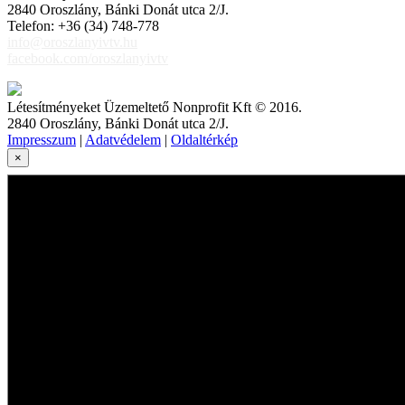
2840 Oroszlány, Bánki Donát utca 2/J.
Telefon: +36 (34) 748-778
info@oroszlanyivtv.hu
facebook.com/oroszlanyivtv
Létesítményeket Üzemeltető Nonprofit Kft © 2016.
2840 Oroszlány, Bánki Donát utca 2/J.
Impresszum
|
Adatvédelem
|
Oldaltérkép
×