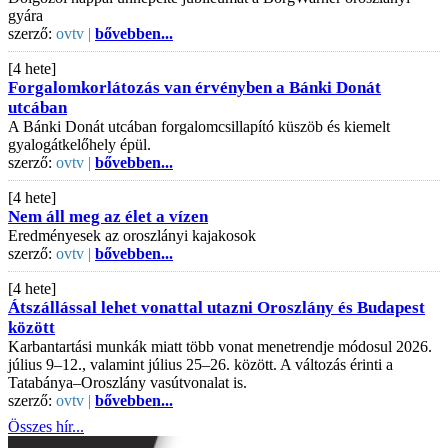
gyára
szerző:
ovtv |
bővebben...
[4 hete]
Forgalomkorlátozás van érvényben a Bánki Donát
utcában
A Bánki Donát utcában forgalomcsillapító küszöb és kiemelt
gyalogátkelőhely épül.
szerző:
ovtv |
bővebben...
[4 hete]
Nem áll meg az élet a vízen
Eredményesek az oroszlányi kajakosok
szerző:
ovtv |
bővebben...
[4 hete]
Átszállással lehet vonattal utazni Oroszlány és Budapest
között
Karbantartási munkák miatt több vonat menetrendje módosul 2026.
július 9–12., valamint július 25–26. között. A változás érinti a
Tatabánya–Oroszlány vasútvonalat is.
szerző:
ovtv |
bővebben...
Összes hír...