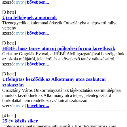
szerző:
ovtv |
bővebben...
[3 hete]
Újra felbőgnek a motorok
Tizenegyedik alkalommal érkezik Oroszlányba a népszerű rallye
verseny
szerző:
ovtv |
bővebben...
[3 hete]
HÉBÉ: húsz tanév után új működési forma következik
Geisztné Gogolák Évával, a HÉBÉ AMI igazgatójával beszélgetünk
az iskola múltjáról, jelenéről és a következő tanév változásairól.
szerző:
ovtv |
bővebben...
[3 hete]
Útfelújítás kezdődik az Alkotmány utca zsákutcai
szakaszán
Oroszlány Város Önkormányzatának tájékoztatása szerint útépítési
munkák kezdődnek az Alkotmány utca teljes, jelenleg szilárd
burkolattal nem rendelkező zsákutcai szakaszán.
szerző:
ovtv |
bővebben...
[4 hete]
25 év közös siker
Dolgozói nappal ünnepelte jubileumát a BorgWarner oroszlányi