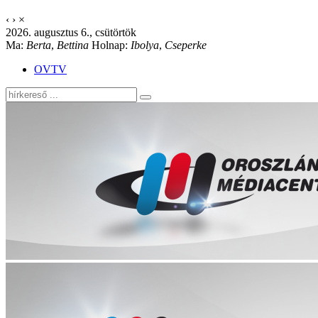
‹
›
×
2026. augusztus 6., csütörtök
Ma:
Berta
,
Bettina
Holnap:
Ibolya
,
Cseperke
OVTV