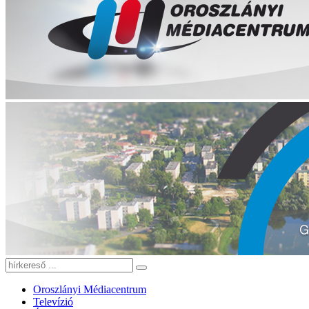
Oroszlányi Médiacentrum
Televízió