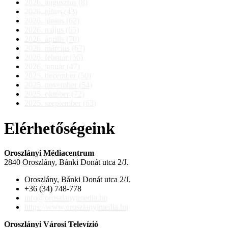
2026. augusztus (8)
2026. július (43)
2026. június (62)
2026. május (65)
2026. április (70)
2026. március (67)
2026. február (56)
2026. január (47)
2025. december (50)
2025. november (54)
2025. október (72)
2025. szeptember (63)
Elérhetőségeink
Oroszlányi Médiacentrum
2840 Oroszlány, Bánki Donát utca 2/J.
Oroszlány, Bánki Donát utca 2/J.
+36 (34) 748-778
info@oroszlanyimedia.hu
https://www.oroszlanyimedia.hu
Oroszlányi Városi Televízió