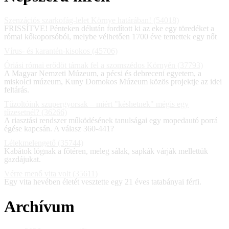
Szenzációs szarkofág-lelet Környe határában! (54018)
FRISSÍTVE! Pénteken délután fordított ki az eke egy töredéket a
római kőkoporsóból, melybe vélhetően 1700 éve temettek egy nőt
Vírus- és karantén-kisokos (45706)
Óriási római erődöt tárnak fel a szomszédos Környén (37793)
A Magyar Nemzeti Múzeum, a pécsi és debreceni egyetem, a
miskolci múzeum, Kuny Domokos Múzeum közös projektje az idei
feltárás.
Tűzoltóink szupergyorsak – miért "késhetnek" mégis egy
tűzesetnél? (36266)
A riasztási rendszer működésének tanulságai egy mopedautó porrá
égése kapcsán. A válasz 360-441?
Lélekmelengető (35744)
Kabátok lógnak a főtéren, meleg sálak, sapkák várják mellettük
gazdájukat.
Vérre menő vita volt (35611)
Egy vita hevében életét vesztette egy 21 éves tatabányai férfi.
Archívum